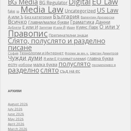
EU Law
Digital
BG Media
BG Regulator
Media Law
US Law
Uncategorized
fake
ip
България
А или Ъ
Без категория
Валентин Дрехарски
Всичко
Граматика
Данни
Главни/малки букви
О или У
Е или И
Куинс Парк
Дублети
Запетая
И или Й
Иран
Правопис
Препинателни знаци
Слято, полуслято и разделно
писане
Технологии и Интернет
Форми за мн.ч.
Цветан Димитров
София
Чужди думи
главна буква
Я или Е (голям/големи)
полуслято
еспч
малка буква
избори
променливо я
разделно
слято
съд на ес
АРХИВИ
August 2026
July 2026
June 2026
May 2026
April 2026
March 2026