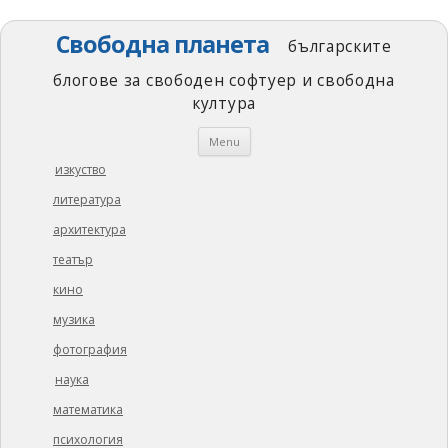
Свободна планета
българските
блогове за свободен софтуер и свободна
култура
Skip
Menu
to
content
изкуство
литература
архитектура
театър
кино
музика
фотография
наука
математика
психология