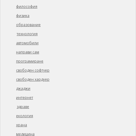
философия
физика
образование
технология
автомобили
направи сам
програмиране
свободен софтуер
свободен хардуер
джаджи
интернет
здраве
екология
храна
медицина