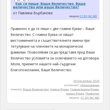
Как се пише: Ваше Величество, Ваше
величество или ваше Величество?
от Павлина Върбанова
лиценз
CC BY-NC-ND
Правилно е да се пише с две главни букви – Ваше
Величество. С главна буква се пишат
местоименията и съществителните имена при
титулуване на членовете на монархически
фамилии. Позволявам си да представя пред Ваше
Величество условията за сключването на договора.
Моля, приемете нашите най-сърдечни
благопожелания, Ваше Величество.
29 December 2020
континент:
образование
етикети:
Ваше Величество
,
главна буква
,
Главни/малки букви
,
малка буква
,
Правопис
лиценз:
CC BY-NC-ND