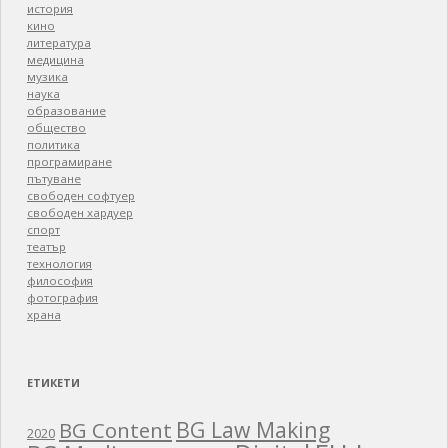
история
кино
литература
медицина
музика
наука
образование
общество
политика
програмиране
пътуване
свободен софтуер
свободен хардуер
спорт
театър
технология
философия
фотография
храна
ЕТИКЕТИ
BG Law Making
BG Content
2020