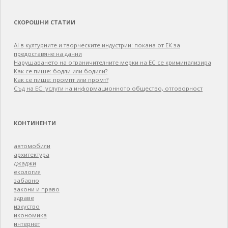
СКОРОШНИ СТАТИИ
AI в културните и творческите индустрии: покана от ЕК за
предоставяне на данни
Нарушаването на ограничителните мерки на ЕС се криминализира
Как се пише: бодли или бодили?
Как се пише: промпт или промт?
Съд на ЕС: услуги на информационното общество, отговорност
КОНТИНЕНТИ
автомобили
архитектура
джаджи
екология
забавно
закони и право
здраве
изкуство
икономика
интернет