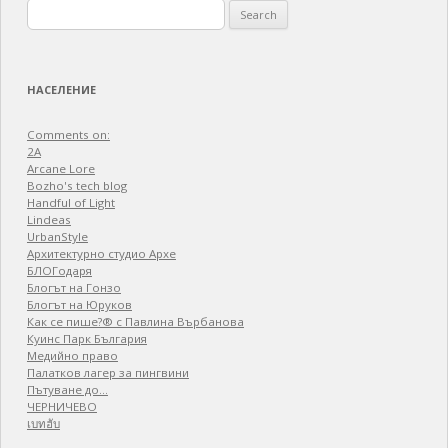
Search
for:
НАСЕЛЕНИЕ
Comments on:
2A
Arcane Lore
Bozho's tech blog
Handful of Light
Lindeas
UrbanStyle
Архитектурно студио Архе
БЛОГодаря
Блогът на Гонзо
Блогът на Юруков
Как се пише?® с Павлина Върбанова
Куинс Парк България
Медийно право
Палатков лагер зa пингвини
Пътуване до…
ЧЕРНИЧЕВО
เบทฮับ