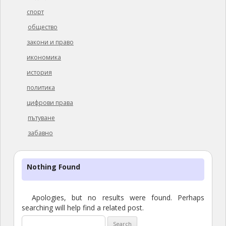
спорт
общество
закони и право
икономика
история
политика
цифрови права
пътуване
забавно
Nothing Found
Apologies, but no results were found. Perhaps
searching will help find a related post.
Search