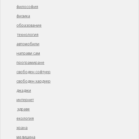
философия
физика
образование
технология
автомобили
направи сам
програмиране
свободен софтуер
свободен хардуер
джаджи
интернет
здраве
екология
храна
медицина