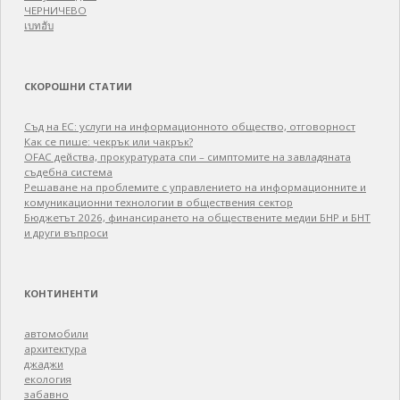
ЧЕРНИЧЕВО
เบทฮับ
СКОРОШНИ СТАТИИ
Съд на ЕС: услуги на информационното общество, отговорност
Как се пише: чекрък или чакрък?
OFAC действа, прокуратурата спи – симптомите на завладяната
съдебна система
Решаване на проблемите с управлението на информационните и
комуникационни технологии в обществения сектор
Бюджетът 2026, финансирането на обществените медии БНР и БНТ
и други въпроси
КОНТИНЕНТИ
автомобили
архитектура
джаджи
екология
забавно