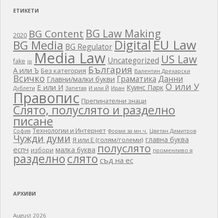
ЕТИКЕТИ
BG Law Making
BG Content
2020
EU Law
Digital
BG Media
BG Regulator
Media Law
US Law
Uncategorized
fake
ip
България
А или Ъ
Без категория
Валентин Дрехарски
Всичко
Граматика
Данни
Главни/малки букви
О или У
Е или И
Куинс Парк
Дублети
Запетая
И или Й
Иран
Правопис
Препинателни знаци
Слято, полуслято и разделно
писане
Технологии и Интернет
Цветан Димитров
София
Форми за мн.ч.
Чужди думи
главна буква
Я или Е (голям/големи)
полуслято
еспч
малка буква
избори
променливо я
разделно
слято
съд на ес
АРХИВИ
August 2026