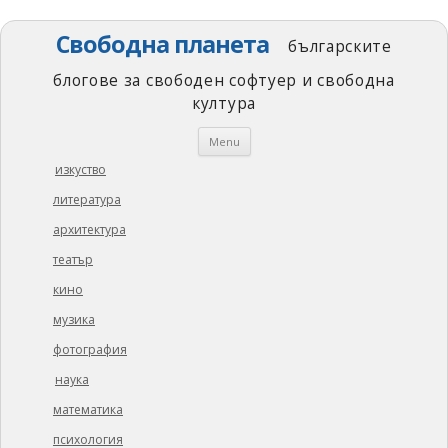
Свободна планета
българските
блогове за свободен софтуер и свободна
култура
Skip
Menu
to
content
изкуство
литература
архитектура
театър
кино
музика
фотография
наука
математика
психология