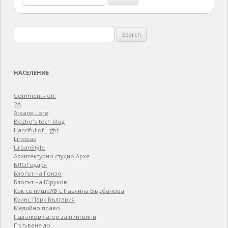
for:
Search
for:
НАСЕЛЕНИЕ
Comments on:
2A
Arcane Lore
Bozho's tech blog
Handful of Light
Lindeas
UrbanStyle
Архитектурно студио Архе
БЛОГодаря
Блогът на Гонзо
Блогът на Юруков
Как се пише?® с Павлина Върбанова
Куинс Парк България
Медийно право
Палатков лагер зa пингвини
Пътуване до…