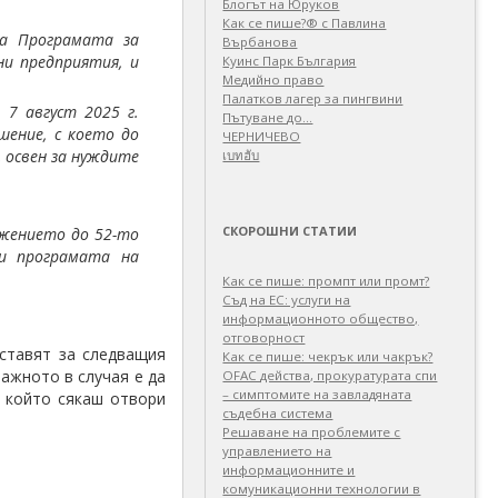
Блогът на Юруков
Как се пише?® с Павлина
на Програмата за
Върбанова
и предприятия, и
Куинс Парк България
Медийно право
Палатков лагер зa пингвини
7 август 2025 г.
Пътуване до…
шение, с което до
ЧЕРНИЧЕВО
 освен за нуждите
เบทฮับ
СКОРОШНИ СТАТИИ
ожението до 52-то
 и програмата на
Как се пише: промпт или промт?
Съд на ЕС: услуги на
информационното общество,
отговорност
оставят за следващия
Как се пише: чекрък или чакрък?
важното в случая е да
OFAC действа, прокуратурата спи
– симптомите на завладяната
, който сякаш отвори
съдебна система
Решаване на проблемите с
управлението на
информационните и
комуникационни технологии в