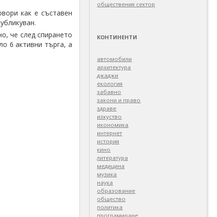
обществения сектор
овори как е съставен
публикуван.
но, че след спирането
КОНТИНЕНТИ
о 6 активни търга, а
автомобили
архитектура
джаджи
екология
забавно
закони и право
здраве
изкуство
икономика
интернет
история
кино
литература
медицина
музика
наука
образование
общество
политика
програмиране