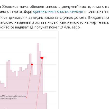
 Желязков няма обновен списък с „ненужни“ имоти, няма отг
зано с темата. Дори
оригиналният списък изчезна
и повече не е 
 от декември и да видим какво се случило до сега. Виждаме яс
е силно намалява и остава нисък. Към началото на март е имал
който се надяват да получат поне 1.3 млн. евро.