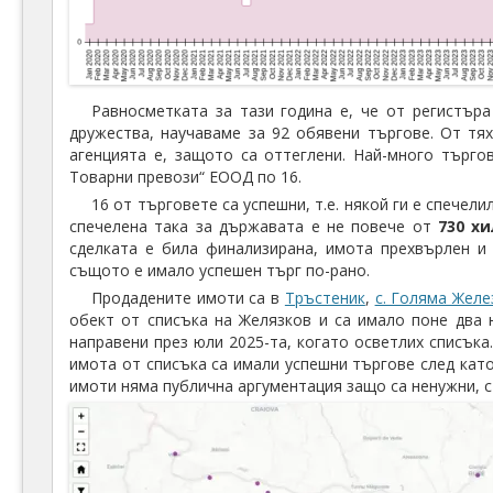
Равносметката за тази година е, че от регистър
дружества, научаваме за 92 обявени търгове. От тях
агенцията е, защото са оттеглени. Най-много търго
Товарни превози“ ЕООД по 16.
16 от търговете са успешни, т.е. някой ги е спечел
спечелена така за държавата е не повече от
730 х
сделката е била финализирана, имота прехвърлен и 
същото е имало успешен търг по-рано.
Продадените имоти са в
Тръстеник
,
с. Голяма Желе
обект от списъка на Желязков и са имало поне два 
направени през юли 2025-та, когато осветлих списъка.
имота от списъка са имали успешни търгове след като
имоти няма публична аргументация защо са ненужни, 