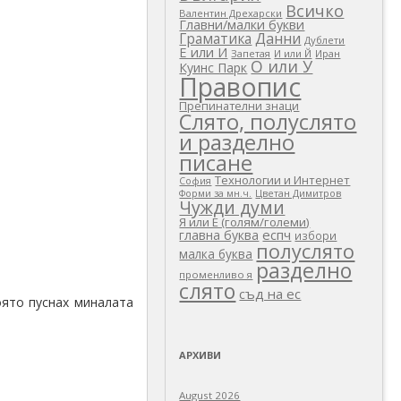
Всичко
Валентин Дрехарски
Главни/малки букви
Граматика
Данни
Дублети
Е или И
Запетая
И или Й
Иран
О или У
Куинс Парк
Правопис
Препинателни знаци
Слято, полуслято
и разделно
писане
Технологии и Интернет
София
Цветан Димитров
Форми за мн.ч.
Чужди думи
Я или Е (голям/големи)
еспч
главна буква
избори
полуслято
малка буква
разделно
променливо я
слято
съд на ес
оято пуснах миналата
АРХИВИ
August 2026