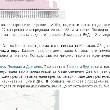
а на електронните търгове в АППК, където и както са длъжн
 27 са прекратени предварително, а 22 са изтрити. Последно
ве за последната година е провела Земинвест ЕАД – 21, сле
ил. От тях 6 се отнасят до имоти от списъка на Желязков. Обща
иляди евро
. Казвам предполагаемо, защото това, че е спечел
цената платена. Попадал съм на няколко търга за идентични
зна
,
Пловдив
и
Драгоево
. Търговете в
Трявна
и
Бургас
се отнас
неуспешни търга преди някой да бъде спечелен. Две от тези
 Една през септември, една през октомври и още две през ноем
 кабинета на ГЕРБ и ДПС НН обявиха, че спират с продажбите. 
струват ли пари на държавата или нещо от останалото обещано