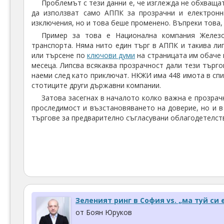
Проблемът с тези данни е, че изглежда не обхваща
да използват само АППК за прозрачни и електронн
изключения, но и това беше променено. Въпреки това,
Пример за това е Национална компания Железо
транспорта. Няма нито един търг в АППК и такива ли
или търсене по
ключови думи
на страницата им обаче 
месеца. Липсва всякаква прозрачност дали тези търгов
наеми след като приключат. НКЖИ има 448 имота в сп
стотиците други държавни компании.
Затова засегнах в началото колко важна е прозрач
проследимост и възстановяването на доверие, но и в
търгове за предварително съгласувани облагодетелст
Зеленият ринг в София vs. „ма туй си 
от Боян Юруков