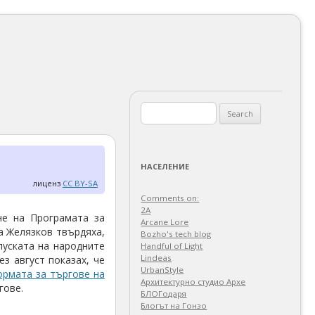
Search
for:
НАСЕЛЕНИЕ
лиценз
CC BY-SA
Comments on:
2A
не на Програмата за
Arcane Lore
та Желязков твърдяха,
Bozho's tech blog
пуската на народните
Handful of Light
Lindeas
з август показах, че
UrbanStyle
ормата за търгове на
Архитектурно студио Архе
гове.
БЛОГодаря
Блогът на Гонзо