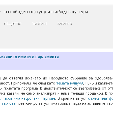
 за свободен софтуер и свободна култура
Skip
ОБЩЕСТВО
ПЪТУВАНЕ
ЗАБАВНО
to
content
ЗАКОНИ И ПРАВО
ИКОНОМИКА
ИСТОРИЯ
ржавните имоти и парламента
ПОЛИТИКА
ЦИФРОВИ ПРАВА
е да оттегли искането до Народното събрание за одобрява
ност. Припомням, че след като
темата нашумя
, ГЕРБ и кабине
и приетата програма. В действителност се възползваха от от
яха казали, че само анализират и няма течащи продажби. В пре
елязков има насрочени търгове
. В края на август
спряха платф
е търгове
през юни до август има голяма пауза на активните тър