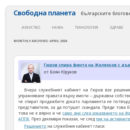
Свободна планета
българските блогове
ИЗКУСТВО
НАУКА
ТЕХНОЛОГИЯ
ЗДРАВЕ
ЛИТЕРАТУРА
МАТЕМАТИКА
АВТОМОБИЛИ
ЕКОЛОГИЯ
MONTHLY ARCHIVES:
APRIL 2026
АРХИТЕКТУРА
ПСИХОЛОГИЯ
НАПРАВИ САМ
ХРАНА
ТЕАТЪР
ФИЛОСОФИЯ
ПРОГРАМИРАНЕ
МЕДИЦИНА
Гюров спира финта на Желязков с дъ
КИНО
ФИЗИКА
СВОБОДЕН СОФТУЕР
СПОРТ
от Боян Юруков
МУЗИКА
ОБРАЗОВАНИЕ
СВОБОДЕН ХАРДУЕР
Вчера служебният кабинет на Гюров взе решени
ФОТОГРАФИЯ
ДЖАДЖИ
упражняване правата върху имоти – държавна собстве
че спират продажбите докато парламента не потвърд
ИНТЕРНЕТ
представители, за да потушат скандала. Преди това б
това не е вярно и че
само дни след изказването на Ж
АППК
. През декември показах, че след
пик на активнит
Решението
на служебния кабинет гласи: