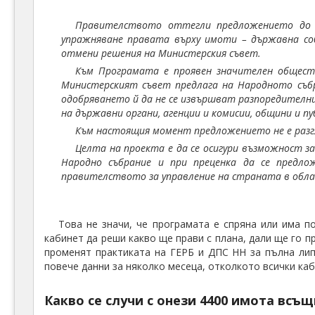
Правителството оттегли предложението до Н
упражняване правата върху имоти – държавна соб
отмени решения на Министерския съвет.
Към Програмата е проявен значителен общест
Министерският съвет предлага на Народното събр
одобряването й да не се извършват разпоредителн
на държавни органи, агенции и комисии, общини и п
Към настоящия момент предложението не е разг
Целта на проекта е да се осигури възможност 
Народно събрание и при преценка да се предл
правителството за управление на страната в обл
Това не значи, че програмата е спряна или има п
кабинет да реши какво ще прави с плана, дали ще го п
променят практиката на ГЕРБ и ДПС НН за пълна лип
повече данни за няколко месеца, отколкото всички каб
Какво се случи с онези 4400 имота всъщ