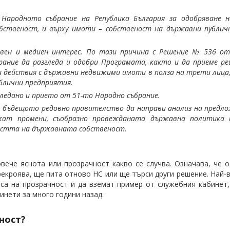
ародното събрание на Република България за одобряване 
ственост, и върху имоти – собственост на държавни публичн
вен и медиен интерес. По тази причина с Решение № 536 от 
ание да разгледа и одобри Програмата, както и да приеме ре
и действия с държавни недвижими имоти в полза на трети лица,
ублични предприятия.
ледано и прието от 51-то Народно събрание.
за бъдещото редовно правителство да направи анализ на предл
ожат промени, съобразно провежданата държавна политика
астта на държавната собственост.
овече яснота или прозрачност какво се случва. Означава, че 
рекроява, ще пита отново НС или ще търси други решение. Най-
са на прозрачност и да вземат пример от служебния кабинет
инети за много години назад.
ност?