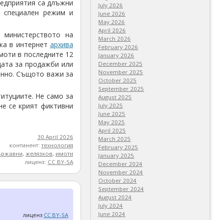
редприятия са длъжни
July 2026
е специален режим и
June 2026
May 2026
April 2026
 министерството на
March 2026
рка в интернет
архива
February 2026
моти в последните 12
January 2026
ицата за продажби или
December 2025
November 2025
енно. Същото важи за
October 2025
September 2025
итуциите. Не само за
August 2025
не се крият фиктивни
July 2025
June 2025
May 2025
April 2025
30 April 2026
March 2025
континент:
технология
February 2025
ържавни
,
желязков
,
имоти
January 2025
лиценз:
CC BY-SA
December 2024
November 2024
October 2024
September 2024
August 2024
July 2024
June 2024
лиценз
CC BY-SA