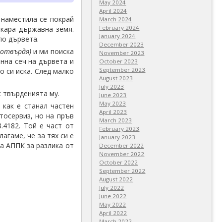
May 2024
April 2024
 наместила се покрай
March 2024
February 2024
екара държавна земя.
January 2024
ло дървета.
December 2023
потвърдя)
и ми поиска
November 2023
онна сеч на дървета и
October 2023
September 2023
о си иска. След малко
August 2023
July 2023
с твърденията му.
June 2023
May 2023
 как е станал частен
April 2023
тосервиз, но на пръв
March 2023
.4182. Той е част от
February 2023
лагаме, че за тях си е
January 2023
а АППК за разлика от
December 2022
November 2022
October 2022
September 2022
August 2022
July 2022
June 2022
May 2022
April 2022
March 2022