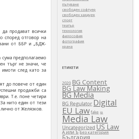
пътуване
свободен софтуер
свободен хардуер
спорт
театър
и да продават всички
технология
философия
то според отговор на
фотография
двани от ББР и „БДЖ-
храна
та сума предполагаемо
ен търг не значи, че
ЕТИКЕТИ
 имоти след като за
BG Content
2020
ят до повече от един
BG Law Making
 успешни продажби са
BG Media
ври. Т.е. поне четири
Digital
За нито един от тези
BG Regulator
EU Law
 лично от Желязков.
fake
ip
Media Law
US Law
Uncategorized
А или Ъ
Без категория
България