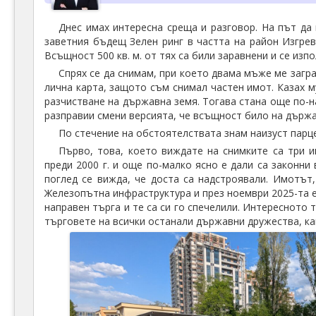
Днес имах интересна среща и разговор. На път да
заветния бъдещ Зелен ринг в частта на район Изгрев
Всъщност 500 кв. м. от тях са били заравнени и се изп
Спрях се да снимам, при което двама мъже ме загр
лична карта, защото съм снимал частен имот. Казах му
разчистване на държавна земя. Тогава стана още по-на
разправии смени версията, че всъщност било на държа
По стечение на обстоятелствата знам наизуст парце
Първо, това, което виждате на снимките са три и
преди 2000 г. и още по-малко ясно е дали са закон
поглед се вижда, че доста са надстроявали. Имотът,
Железопътна инфраструктура и през ноември 2025-та 
направен търга и те са си го спечелили. Интересното 
търговете на всички останали държавни дружества, как