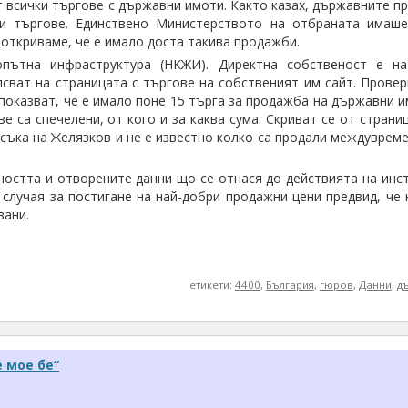
т всички търгове с държавни имоти. Както казах, държавните п
и търгове. Единствено Министерството на отбраната имаш
 откриваме, че е имало доста такива продажби.
пътна инфраструктура (НКЖИ). Директна собственост е на
псват на страницата с търгове на собственият им сайт. Прове
показват, че е имало поне 15 търга за продажба на държавни и
е са спечелени, от кого и за каква сума. Скриват се от стран
исъка на Желязков и не е известно колко са продали междуврем
ността и отворените данни що се отнася до действията на инст
 случая за постигане на най-добри продажни цени предвид, че 
вани.
етикети:
4400
,
България
,
гюров
,
Данни
,
д
е мое бе“