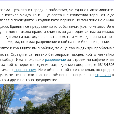
 взема щерката от градина забелязах, че една от автомивките
 е изсекла между 15 и 30 дървета и е изчистила терен от 2 д
олзват в последните 7 години като паркинг, но там поне не е има
адиха. Единият се представи като собственик
(което не мога да 
, че няма такова право и снимам, за да подам сигнал за незак
падателен и настоя, че е частен имота и може да прави каквот
вна фирма, но имал разрешение и кой па съм бил аз и прочие.
лите и границите им в района, та още там видях три проблема 
мота. Сградите са плътно бетонирали парцел, който незнайно
ни въобще. Има апокрифно
разрешение
за строеж на кафене и ав
 за който вероятно единия заградил ме говореше, е 68134.803
е имало
търг за наем
. Не е обявено кой го е спечелил, но предпо
тук е, че точно този търг не е обявен на специалната
страница
н
то и други на това предприятие.