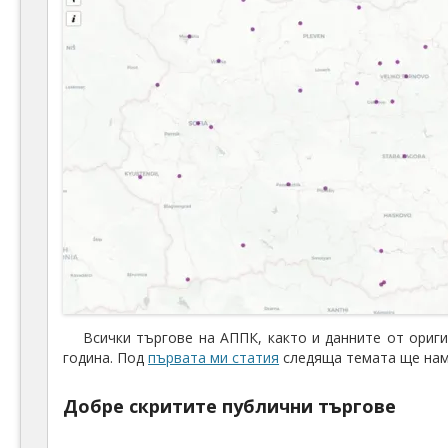
Всички търгове на АППК, както и данните от ориг
година. Под
първата ми статия
следяща темата ще наме
Добре скритите публични търгове