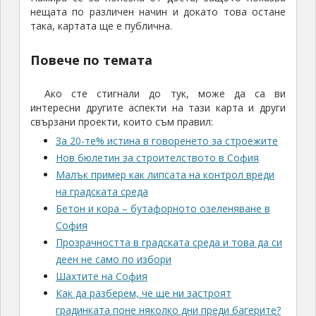
нещата по различен начин и докато това остане
така, картата ще е публична.
Повече по темата
Ако сте стигнали до тук, може да са ви
интересни другите аспекти на тази карта и други
свързани проекти, които съм правил:
За 20-те% истина в говоренето за строежите
Нов бюлетин за строителството в София
Малък пример как липсата на контрол вреди
на градската среда
Бетон и кора – бутафорното озеленяване в
София
Прозрачността в градската среда и това да си
деен не само по избори
Шахтите на София
Как да разберем, че ще ни застроят
градинката поне няколко дни преди багерите?