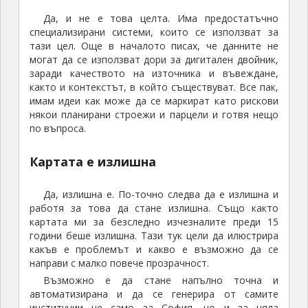
Да, и не е това целта. Има предостатъчно
специализирани системи, които се използват за
тази цел. Още в началото писах, че данните не
могат да се използват дори за дигитален двойник,
заради качеството на източника и въвеждане,
както и контекстът, в който съществуват. Все пак,
имам идеи как може да се маркират като рискови
някои планирани строежи и парцели и готвя нещо
по въпроса.
Картата е излишна
Да, излишна е. По-точно следва да е излишна и
работя за това да стане излишна. Също както
картата ми за безследно изчезналите преди 15
години беше излишна. Тази тук цели да илюстрира
какъв е проблемът и какво е възможно да се
направи с малко повече прозрачност.
Възможно е да стане напълно точна и
автоматизирана и да се генерира от самите
институции не само за София, но и за цяла