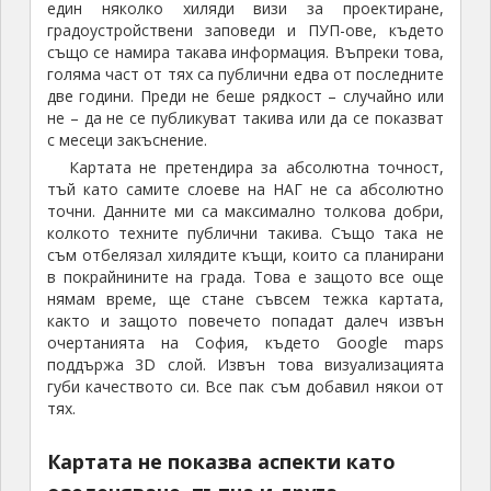
един няколко хиляди визи за проектиране,
градоустройствени заповеди и ПУП-ове, където
също се намира такава информация. Въпреки това,
голяма част от тях са публични едва от последните
две години. Преди не беше рядкост – случайно или
не – да не се публикуват такива или да се показват
с месеци закъснение.
Картата не претендира за абсолютна точност,
тъй като самите слоеве на НАГ не са абсолютно
точни. Данните ми са максимално толкова добри,
колкото техните публични такива. Също така не
съм отбелязал хилядите къщи, които са планирани
в покрайнините на града. Това е защото все още
нямам време, ще стане съвсем тежка картата,
както и защото повечето попадат далеч извън
очертанията на София, където Google maps
поддържа 3D слой. Извън това визуализацията
губи качеството си. Все пак съм добавил някои от
тях.
Картата не показва аспекти като