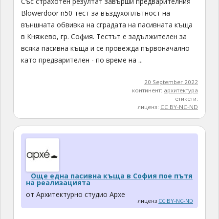
Със страхотен резултат завърши предварителния
Blowerdoor n50 тест за въздухоплътност на
външната обвивка на сградата на пасивната къща
в Княжево, гр. София. Тестът е задължителен за
всяка пасивна къща и се провежда първоначално
като предварителен - по време на ...
20 September 2022
континент:
архитектура
етикети:
лиценз:
CC BY-NC-ND
Още една пасивна къща в София пое пътя
на реализацията
от Архитектурно студио Архе
лиценз
CC BY-NC-ND