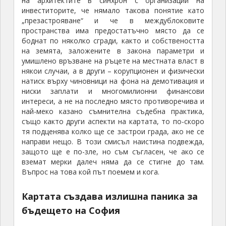
на архитектите в синхрон с организации на
инвеститорите, че нямало такова понятие като
„презастрояване“ и че в междублоковите
пространства има предостатъчно място да се
боднат по няколко сгради, както и собствеността
на земята, заложените в закона параметри и
умишлено връзване на ръцете на местната власт в
някои случаи, а в други – корупционен и физически
натиск върху чиновници на фона на демотивация и
ниски заплати и многомилионни финансови
интереси, а не на последно място противоречива и
най-меко казано съмнителна съдебна практика,
също както други аспекти на картата, то по-скоро
тя подценява колко ще се застрои града, ако не се
направи нещо. В този смисъл наистина подвежда,
защото ще е по-зле, но съм съгласен, че ако се
вземат мерки далеч няма да се стигне до там.
Въпрос на това кой път поемем и кога.
Картата създава излишна паника за
бъдещето на София