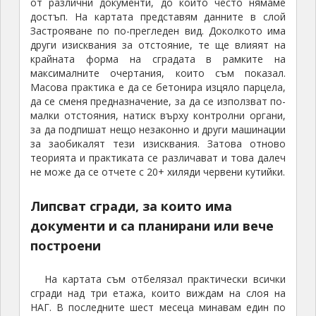
от различни документи, до които често нямаме
достъп. На картата представям данните в слой
Застрояване по по-прегледен вид. Доколкото има
други изисквания за отстояние, те ще влияят на
крайната форма на сградата в рамките на
максималните очертания, които съм показал.
Масова практика е да се бетонира изцяло парцела,
да се сменя предназначение, за да се използват по-
малки отстояния, натиск върху контролни органи,
за да подпишат нещо незаконно и други машинации
за заобикалят тези изисквания. Затова отново
теорията и практиката се различават и това далеч
не може да се отчете с 20+ хиляди червени кутийки.
Липсват сгради, за които има
документи и са планирани или вече
построени
На картата съм отбелязал практически всички
сгради над три етажа, които виждам на слоя на
НАГ. В последните шест месеца минавам един по