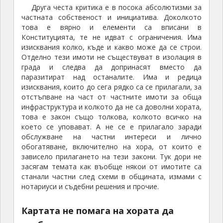
Друга честа критика е в посока абсолютизми за
частната собственост и инициатива. Доколкото
това е вярно и елементи са вписани в
Конституцията, те не идват с ограничения. Има
изисквания колко, къде и какво може да се строи.
Отделно тези имоти не съществуват в изолация в
града и следва да допринасят вместо да
паразитират над останалите. Има и редица
изисквания, които до сега рядко са се прилагали, за
отстъпване на част от частните имоти за обща
инфраструктура и колкото да не са доволни хората,
това е закон също толкова, колкото всичко на
което се уповават. А не се е прилагало заради
обслужване на частни интереси и лично
обогатяване, включително на хора, от които е
зависело прилагането на тези закони. Тук дори не
засягам темата как въобще някои от имотите са
станали частни след схеми в общината, измами с
нотариуси и съдебни решения и прочие.
Картата не помага на хората да