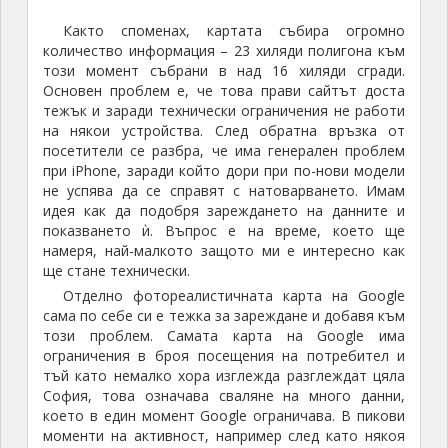
Както споменах, картата събира огромно
количество информация – 23 хиляди полигона към
този момент събрани в над 16 хиляди сгради.
Основен проблем е, че това прави сайтът доста
тежък и заради технически ограничения не работи
на някои устройства. След обратна връзка от
посетители се разбра, че има генерален проблем
при iPhone, заради който дори при по-нови модели
не успява да се справят с натоварването. Имам
идея как да подобря зареждането на данните и
показването ѝ. Въпрос е на време, което ще
намеря, най-малкото защото ми е интересно как
ще стане технически.
Отделно фотореалистичната карта на Google
сама по себе си е тежка за зареждане и добавя към
този проблем. Самата карта на Google има
ограничения в броя посещения на потребител и
тъй като немалко хора изглежда разглеждат цяла
София, това означава сваляне на много данни,
което в един момент Google ограничава. В пикови
моменти на активност, например след като някоя