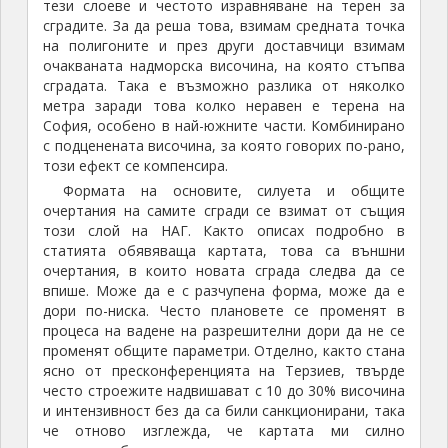
тези слоеве и честото изравняване на терен за
сградите. За да реша това, взимам средната точка
на полигоните и през други доставчици взимам
очакваната надморска височина, на която стъпва
сградата. Така е възможно разлика от няколко
метра заради това колко неравен е терена на
София, особено в най-южните части. Комбинирано
с подценената височина, за която говорих по-рано,
този ефект се компенсира.
Формата на основите, силуета и общите
очертания на самите сгради се взимат от същия
този слой на НАГ. Както описах подробно в
статията обявяваща картата, това са външни
очертания, в които новата сграда следва да се
впише. Може да е с разчупена форма, може да е
дори по-ниска. Често плановете се променят в
процеса на вадене на разрешителни дори да не се
променят общите параметри. Отделно, както стана
ясно от пресконференцията на Терзиев, твърде
често строежите надвишават с 10 до 30% височина
и интензивност без да са били санкционирани, така
че отново изглежда, че картата ми силно