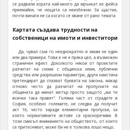
се радвали хората най-много да мрънкат из фейса
приемайки, че нещата са неизбежни. За щастие,
почти винаги не са когато се хване от рано темата
Картата създава трудности на
собственици на имоти и инвеститори
Да, чувал съм го нееднократно и имам не един
или два примера. Това е не е пряка цел, а възможен
страничен ефект. Доколкото някои от проектите
разчитат на схеми с общинска земя, публични
средства или разрешени параметри, други наистина
претендират да спазват буквата на закона, макар
отново често да разчитат на пропуските на
общината да минат метър просто защото „ма те
всички така правят“. Голяма част от сградите в
София, особено големите, не следва да получат
акт 16, често заради елементарни пропуски, за
които нормативните актове са красноречиви. В
този смисъл вниманието на обществото, от които
се притесняват, може би не е толкова лошо нещо.