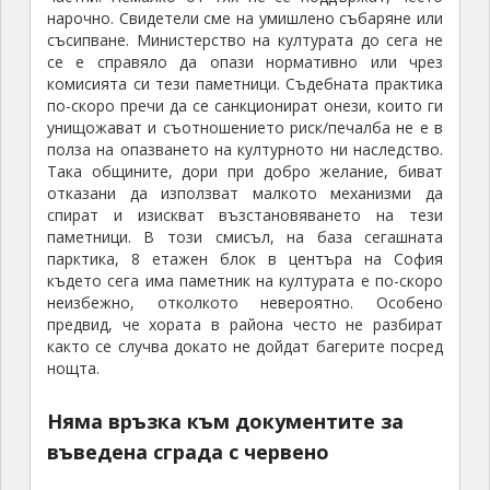
нарочно. Свидетели сме на умишлено събаряне или
съсипване. Министерство на културата до сега не
се е справяло да опази нормативно или чрез
комисията си тези паметници. Съдебната практика
по-скоро пречи да се санкционират онези, които ги
унищожават и съотношението риск/печалба не е в
полза на опазването на културното ни наследство.
Така общините, дори при добро желание, биват
отказани да използват малкото механизми да
спират и изискват възстановяването на тези
паметници. В този смисъл, на база сегашната
парктика, 8 етажен блок в центъра на София
където сега има паметник на културата е по-скоро
неизбежно, отколкото невероятно. Особено
предвид, че хората в района често не разбират
както се случва докато не дойдат багерите посред
нощта.
Няма връзка към документите за
въведена сграда с червено