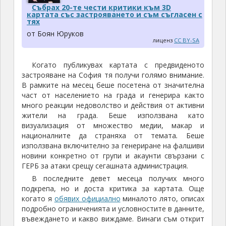
Събрах 20-те чести критики към 3D
картата със застрояването и съм съгласен с
тях
от Боян Юруков
лиценз
CC BY-SA
Когато публикувах картата с предвиденото
застрояване на София тя получи голямо внимание.
В рамките на месец беше посетена от значителна
част от населението на града и генерира както
много реакции недоволство и действия от активни
жители на града. Беше използвана като
визуализация от множество медии, макар и
националните да страняха от темата
.
Беше
използвана включително за генериране на фалшиви
новини конкретно от групи и акаунти свързани с
ГЕРБ за атаки срещу сегашната администрация.
В последните девет месеца получих много
подкрепа, но и доста критика за картата. Още
когато я
обявих официално
миналото лято, описах
подробно ограниченията и условностите в данните,
въвеждането и какво виждаме. Винаги съм открит