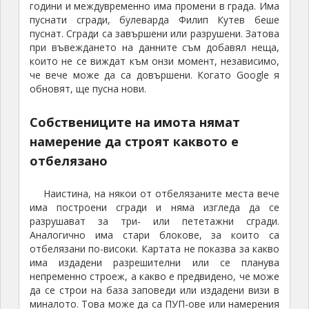
години и междувременно има промени в града. Има
пуснати сгради, булеварда Филип Кутев беше
пуснат. Сгради са завършени или разрушени. Затова
при въвеждането на данните съм добавял неща,
които не се виждат към онзи момент, независимо,
че вече може да са довършени. Когато Google я
обновят, ще пусна нови.
Собствениците на имота нямат
намерение да строят каквото е
отбелязано
Наистина, на някои от отбелязаните места вече
има построени сгради и няма изгледа да се
разрушават за три- или пететажни сгради.
Аналогично има стари блокове, за които са
отбелязани по-високи. Картата не показва за какво
има издадени разрешителни или се планува
непременно строеж, а какво е предвидено, че може
да се строи на база заповеди или издадени визи в
миналото. Това може да са ПУП-ове или намерения