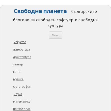
Свободна планета
българските
блогове за свободен софтуер и свободна
култура
Skip
Menu
to
content
изкуство
литература
архитектура
театър
кино
музика
фотография
наука
математика
психология