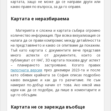
картата, защо не може да се направи други или
какво правя по въпроса, за да го оправя.
Картата е неразбираема
Материята е сложна и картата събира огромно
количество информация. При всяка визуализация се
налага да се прави компромис между детайлността
на представянето и какво се опитваме да покажем.
Тъй като картата с документите вече представя
много аспекти от документите, които се
публикуват от НАГ, 3D картата показва друг аспект
– планираното застрояване. Когато правих
пилотната версия
през декември 2023-та и после
като обявих крайната за София описах подробно
какво виждаме и как да го разчитаме. Не съм
намерил по-добър начин от това. Ако някой има
идеи как да се подобри, да пише в коментарите и
ще го обсъдим.
Картата не се зарежда въобще