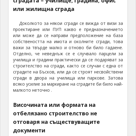
сградата – училище, градина, офис
или жилищна сграда
Доколкото за някои сгради се вижда от визи за
проектиране или ПУП какво е предназначението
или може да се направи предположение на база
собствеността на имота и околните сгради, това
важи за твърде малко и отново би било гадаене.
Отделно, че неведнъж се е случвало парцели за
училища и градини практически да се подаряват за
строителство на сгради, както се случаи с една от
сградите на Бъсков, или да се строят несвойствени
сгради в двора на училища или паркове. Затова
всяко усилие за маркиране на сградите би било най-
малкото неточно .
Височината или формата на
отбелязано строителство не
отговаря на съществуващите
документи