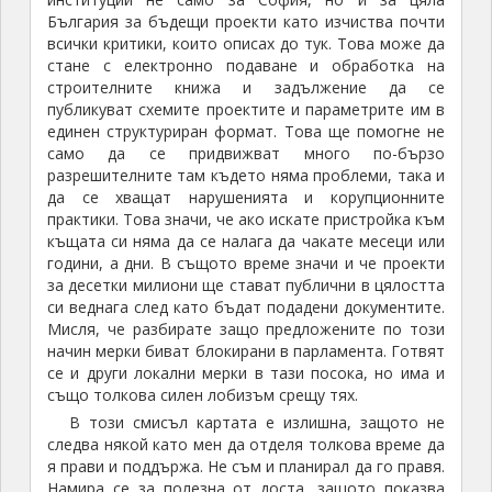
България за бъдещи проекти като изчиства почти
всички критики, които описах до тук. Това може да
стане с електронно подаване и обработка на
строителните книжа и задължение да се
публикуват схемите проектите и параметрите им в
единен структуриран формат. Това ще помогне не
само да се придвижват много по-бързо
разрешителните там където няма проблеми, така и
да се хващат нарушенията и корупционните
практики. Това значи, че ако искате пристройка към
къщата си няма да се налага да чакате месеци или
години, а дни. В същото време значи и че проекти
за десетки милиони ще стават публични в цялостта
си веднага след като бъдат подадени документите.
Мисля, че разбирате защо предложените по този
начин мерки биват блокирани в парламента. Готвят
се и други локални мерки в тази посока, но има и
също толкова силен лобизъм срещу тях.
В този смисъл картата е излишна, защото не
следва някой като мен да отделя толкова време да
я прави и поддържа. Не съм и планирал да го правя.
Намира се за полезна от доста, защото показва