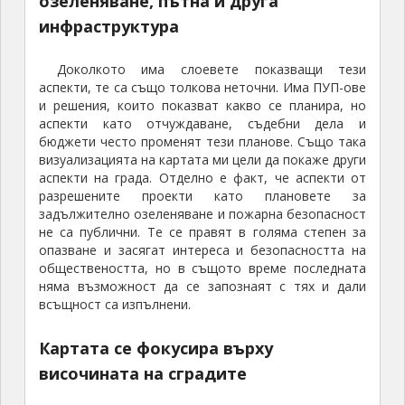
озеленяване, пътна и друга
инфраструктура
Доколкото има слоевете показващи тези
аспекти, те са също толкова неточни. Има ПУП-ове
и решения, които показват какво се планира, но
аспекти като отчуждаване, съдебни дела и
бюджети често променят тези планове. Също така
визуализацията на картата ми цели да покаже други
аспекти на града. Отделно е факт, че аспекти от
разрешените проекти като плановете за
задължително озеленяване и пожарна безопасност
не са публични. Те се правят в голяма степен за
опазване и засягат интереса и безопасността на
обществеността, но в същото време последната
няма възможност да се запознаят с тях и дали
всъщност са изпълнени.
Картата се фокусира върху
височината на сградите