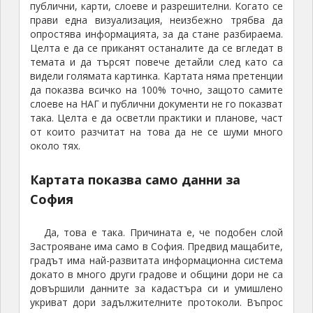
публични, карти, слоеве и разрешителни. Когато се
прави една визуализация, неизбежно трябва да
опростява информацията, за да стане разбираема.
Целта е да се приканят останалите да се вгледат в
темата и да търсят повече детайли след като са
видели голямата картинка. Картата няма претенции
да показва всичко на 100% точно, защото самите
слоеве на НАГ и публични документи не го показват
така. Целта е да осветли практики и планове, част
от които разчитат на това да не се шуми много
около тях.
Картата показва само данни за
София
Да, това е така. Причината е, че подобен слой
Застрояване има само в София. Предвид мащабите,
градът има най-развитата информационна система
докато в много други градове и общини дори не са
довършили данните за кадастъра си и умишлено
укриват дори задължителните протоколи. Въпрос