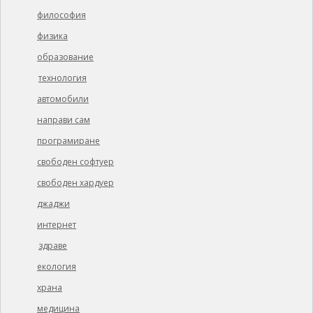
философия
физика
образование
технология
автомобили
направи сам
програмиране
свободен софтуер
свободен хардуер
джаджи
интернет
здраве
екология
храна
медицина