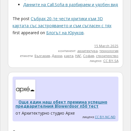
Данните на Call.Sofia в разбираем и удобен вид
The post
Събрах 20-те чести критики към 3D
картата със застрояването и съм съгласен с тях
first appeared on
Блогът на Юруков
.
15 March 2025
континент:
архитектура
,
технология
етикети:
България
,
Данни
,
карта
,
НАГ
,
София
,
строителство
лиценз:
CC BY-SA
Още един наш обект премина успешно
предварителния Blowerdoor n50 тест
от Архитектурно студио Архе
лиценз
CC BY-NC-ND