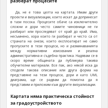
разберат процесите
Да, не е това целта на картата. Имам други
проекти и визуализации, които искат да допринесат
в тази посока. Процесите обаче са изключително
сложни и дори често самите чиновници не ги
разбират или проследяват от край до край. Има,
несъмнено, хора които ги разбират и често са от
страната на онези, които експлоатират не само
пропуските в тези процеси, но и разминаванията
между нормативни изисквания и реална
административна и съдебна практика. Надявам се в
скоро време общината да публикува такива
обучителни материали. Все пак, ако някой иска да
сподели такова описание или друга форма на
представяне на тези процеси, дори и като UML
диаграма, ще се радвам да помогна да я
представим и приложим към другите визуализации.
Картата няма практическа стойност
за градоустройството