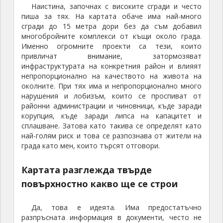
Наистина, започнах с високите сгради и често
пиша за тях. На картата обаче има най-много
сгради до 15 метра дори без да съм добавил
многобройните комплекси от къщи около града.
Именно огромните проекти са тези, които
привличат внимание, затормозяват
инфраструктурата на конкретния район и влияят
непропорционално на качеството на живота на
околните. При тях има и непропорционално много
нарушения и лобизъм, които се проспиват от
районни администрации и чиновници, къде заради
корупция, къде заради липса на капацитет и
сплашване. Затова като такива се определят като
най-голям риск и това се разпознава от жители на
града като мен, които търсят отговори.
Картата разглежда твърде
повърхностно какво ще се строи
Да, това е идеята. Има предостатъчно
разпръсната информация в документи, често не