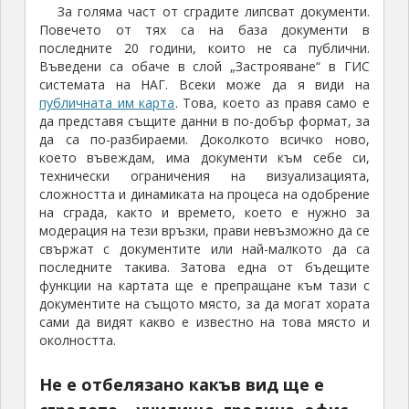
За голяма част от сградите липсват документи.
Повечето от тях са на база документи в
последните 20 години, които не са публични.
Въведени са обаче в слой „Застрояване“ в ГИС
системата на НАГ. Всеки може да я види на
публичната им карта
. Това, което аз правя само е
да представя същите данни в по-добър формат, за
да са по-разбираеми. Доколкото всичко ново,
което въвеждам, има документи към себе си,
технически ограничения на визуализацията,
сложността и динамиката на процеса на одобрение
на сграда, както и времето, което е нужно за
модерация на тези връзки, прави невъзможно да се
свържат с документите или най-малкото да са
последните такива. Затова една от бъдещите
функции на картата ще е препращане към тази с
документите на същото място, за да могат хората
сами да видят какво е известно на това място и
околността.
Не е отбелязано какъв вид ще е