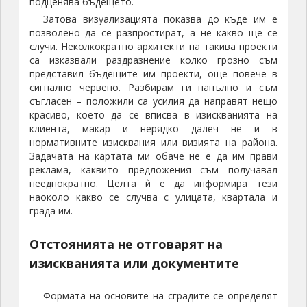
подценява бъдещето.
Затова визуализацията показва до къде им е
позволено да се разпростират, а не какво ще се
случи. Неколкократно архитекти на такива проекти
са изказвали раздразнение колко грозно съм
представил бъдещите им проекти, още повече в
сигнално червено. Разбирам ги напълно и съм
съгласен – положили са усилия да направят нещо
красиво, което да се вписва в изискванията на
клиента, макар и нерядко далеч не и в
нормативните изисквания или визията на района.
Задачата на картата ми обаче не е да им прави
реклама, каквито предложения съм получавал
нееднократно. Целта ѝ е да информира тези
наоколо какво се случва с улицата, квартала и
града им.
Отстоянията не отговарят на
изискванията или документите
Формата на основите на сградите се определят