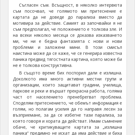
Съгласен съм. Всъщност, в няколко интервюта
съм посочвал, че голямото ми притеснение е
картата да не доведе до парализа вместо да
мотивира за действие. Самият аз започвайки я не
съм предполагал, че положението е толкова зле. И
на всеки няколко месеца се доказва изказването
ми, че ни е бедна фантазията с нови и нови
проблеми и заложени мини. В този смисъл
наистина може да се каже, че се генерира известна
паника предвид тягостната картина, която може би
не е толкова конструктивна.
В същото време бих поспорил дали е излишна.
Доколкото има много активни местни групи и
организации, които защитават градини, училища,
паркове и реки и вършат прекрасна работа, голяма
част от населението пренебрегват проблема.
Споделям притеснението, че обемът информация е
голям, но полагам усилия да го направя лесен за
възприемане, за да се избегне тази парализа, за
която говоря и хората да действат. Имам съмнение
обаче, че критикуващите картата за „излишна
паника“ предимно не искат да има действие и биха