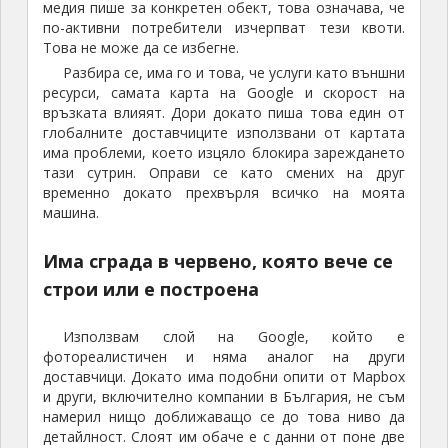
медия пише за конкретен обект, това означава, че
по-активни потребители изчерпват тези квоти.
Това не може да се избегне.
Разбира се, има го и това, че услуги като външни
ресурси, самата карта на Google и скорост на
връзката влияят. Дори докато пиша това един от
глобалните доставчиците използвани от картата
има проблеми, което изцяло блокира зареждането
тази сутрин. Оправи се като смених на друг
временно докато прехвърля всичко на моята
машина.
Има сграда в червено, която вече се
строи или е построена
Използвам слой на Google, който е
фотореалистичен и няма аналог на други
доставчици. Докато има подобни опити от Mapbox
и други, включително компании в България, не съм
намерил нищо доближаващо се до това ниво да
детайлност. Слоят им обаче е с данни от поне две