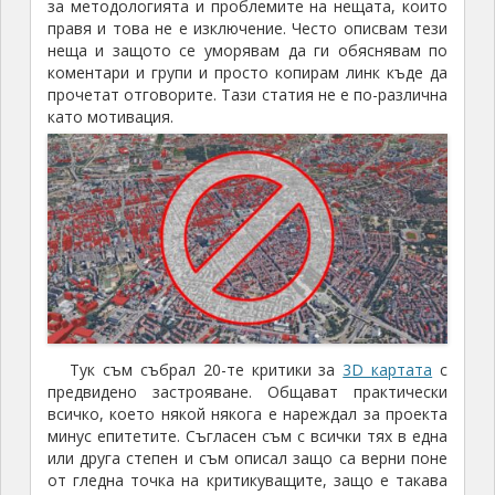
за методологията и проблемите на нещата, които
правя и това не е изключение. Често описвам тези
неща и защото се уморявам да ги обяснявам по
коментари и групи и просто копирам линк къде да
прочетат отговорите. Тази статия не е по-различна
като мотивация.
Тук съм събрал 20-те критики за
3D картата
с
предвидено застрояване. Общават практически
всичко, което някой някога е нареждал за проекта
минус епитетите. Съгласен съм с всички тях в една
или друга степен и съм описал защо са верни поне
от гледна точка на критикуващите, защо е такава