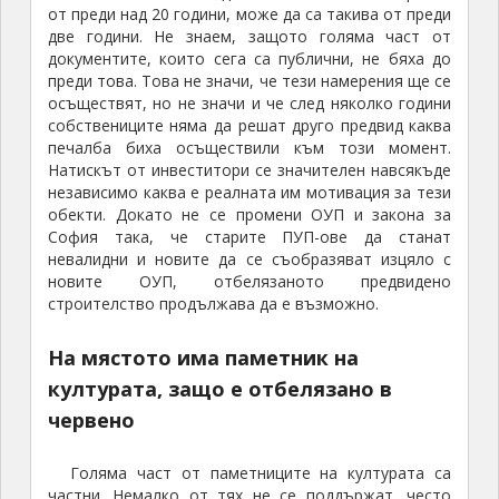
от преди над 20 години, може да са такива от преди
две години. Не знаем, защото голяма част от
документите, които сега са публични, не бяха до
преди това. Това не значи, че тези намерения ще се
осъществят, но не значи и че след няколко години
собствениците няма да решат друго предвид каква
печалба биха осъществили към този момент.
Натискът от инвеститори се значителен навсякъде
независимо каква е реалната им мотивация за тези
обекти. Докато не се промени ОУП и закона за
София така, че старите ПУП-ове да станат
невалидни и новите да се съобразяват изцяло с
новите ОУП, отбелязаното предвидено
строителство продължава да е възможно.
На мястото има паметник на
културата, защо е отбелязано в
червено
Голяма част от паметниците на културата са
частни. Немалко от тях не се поддържат, често