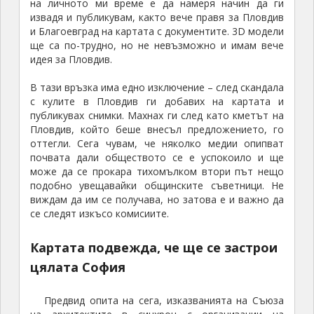
на личното ми време е да намеря начин да ги
извадя и публикувам, както вече правя за Пловдив
и Благоевград на картата с документите. 3D модели
ще са по-трудно, но не невъзможно и имам вече
идея за Пловдив.
В тази връзка има едно изключение – след скандала
с кулите в Пловдив ги добавих на картата и
публикувах снимки. Махнах ги след като кметът на
Пловдив, който беше внесъл предложението, го
оттегли. Сега чувам, че няколко медии опипват
почвата дали обществото се е успокоило и ще
може да се прокара тихомълком втори път нещо
подобно увещавайки общинските съветници. Не
виждам да им се получава, но затова е и важно да
се следят изкъсо комисиите.
Картата подвежда, че ще се застрои
цялата София
Предвид опита на сега, изказванията на Съюза