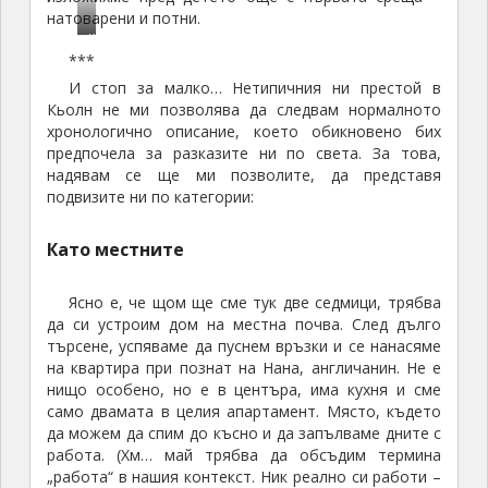
натоварени и потни.
К
***
ь
И стоп за малко… Нетипичния ни престой в
о
Кьолн не ми позволява да следвам нормалното
л
хронологично описание, което обикновено бих
н
предпочела за разказите ни по света. За това,
надявам се ще ми позволите, да представя
подвизите ни по категории:
Като местните
Ясно е, че щом ще сме тук две седмици, трябва
да си устроим дом на местна почва. След дълго
търсене, успяваме да пуснем връзки и се нанасяме
на квартира при познат на Нана, англичанин. Не е
нищо особено, но е в центъра, има кухня и сме
само двамата в целия апартамент. Място, където
да можем да спим до късно и да запълваме дните с
работа. (Хм… май трябва да обсъдим термина
„работа“ в нашия контекст. Ник реално си работи –