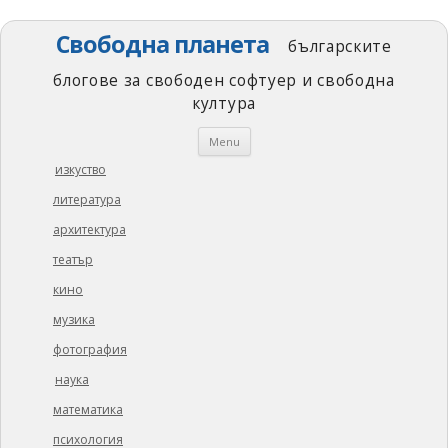
Свободна планета
българските
блогове за свободен софтуер и свободна
култура
Skip
Menu
to
content
изкуство
литература
архитектура
театър
кино
музика
фотография
наука
математика
психология