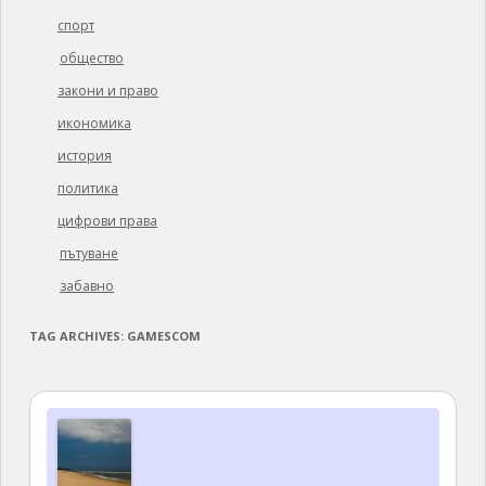
спорт
общество
закони и право
икономика
история
политика
цифрови права
пътуване
забавно
TAG ARCHIVES:
GAMESCOM