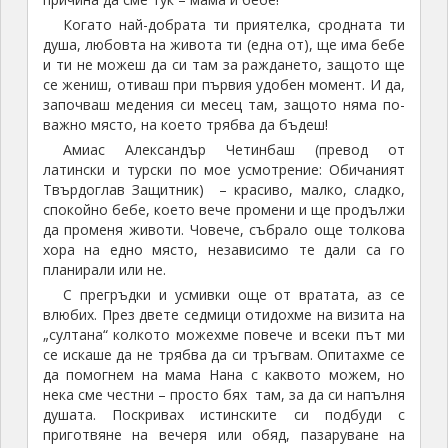
Когато най-добрата ти приятелка, сродната ти
душа, любовта на живота ти (една от), ще има бебе
и ти не можеш да си там за раждането, защото ще
се жениш, отиваш при първия удобен момент. И да,
започваш медения си месец там, защото няма по-
важно място, на което трябва да бъдеш!
Амиас Александър Четинбаш (превод от
латински и турски по мое усмотрение: Обичаният
Твърдоглав Защитник) – красиво, малко, сладко,
спокойно бебе, което вече промени и ще продължи
да променя животи. Човече, събрало още толкова
хора на едно място, независимо те дали са го
планирали или не.
С прегръдки и усмивки още от вратата, аз се
влюбих. През двете седмици отидохме на визита на
„султана“ колкото можехме повече и всеки път ми
се искаше да не трябва да си тръгвам. Опитахме се
да помогнем на мама Нана с каквото можем, но
нека сме честни – просто бях там, за да си напълня
душата. Поскривах истинските си подбуди с
приготвяне на вечеря или обяд, пазаруване на