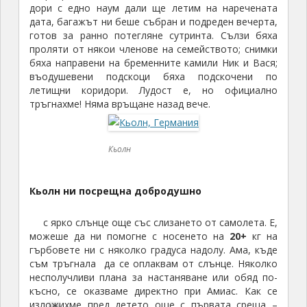
дори с едно наум дали ще летим на наречената
дата, багажът ни беше събран и подреден вечерта,
готов за ранно потегляне сутринта. Сълзи бяха
проляти от някои членове на семейството; снимки
бяха направени на бременните камили Ник и Вася;
въодушевени подскоци бяха подскочени по
летищни коридори. Лудост е, но официално
тръгнахме! Няма връщане назад вече.
Кьолн
Кьолн ни посрещна добродушно
с ярко слънце още със слизането от самолета. Е,
можеше да ни помогне с носенето на
20+
кг на
гърбовете ни с няколко градуса надолу. Ама, къде
съм тръгнала да се оплаквам от слънце. Няколко
несполучливи плана за настаняване или обяд по-
късно, се оказваме директно при Амиас. Как се
изложихме пред детето още с първата среща –