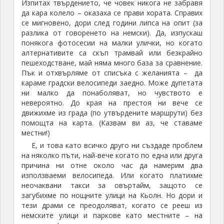
Изпитах твърдението, че човек никога не забравя
л
да кара колело – оказаха се прави хората. Справих
и
се мигновено, дори след години липса на опит (за
с
разлика от говоренето на немски). Да, изпускаш
о
понякога фотосесии на малки улички, но когато
п
алтернативите са скъп трамвай или безкрайно
е
пешеходстване, май няма много база за сравнение.
д
Пък и отхвърляме от списъка с желанията – да
и
караме градски велосипеди заедно. Може дупетата
ни малко да понаболяват, но чувството е
невероятно. До края на престоя ни вече се
движихме из града (по утвърдените маршрути) без
помощта на карта. (Казвам ви аз, че ставаме
местни!)
Е, и това като всичко друго ни създаде проблем
на няколко пъти, най-вече когато по една или друга
причина ни отне около час да намерим два
използваеми велосипеда. Или когато платихме
неочаквани такси за овъртайм, защото се
загубихме по нощните улици на Кьолн. Но дори и
тези драми се преодоляват, когато се рееш из
немските улици и паркове като местните – на