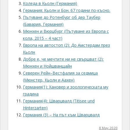
Коледа в Кьолн (Германия)
Германия: Кьолн и Бон. 67 години по-късно.
Пътуване до Ротенбург об дер Таубер
(Бавария, Германия)
Мюнхен и Вюрцбург (Пътуване из Европа с
кола, 2015 – 4 част)
Европа на автостоп (2): До Амстердам през
Кьолн
Добре е, че мечтите ни не свършват (2):
Мюнхен и Нойшванщайн
Северен Рейн–Вестфалия за седмица
(Мюнстер, Кьолн и Аахен)
Германия(1): Хановер и зоологическата му
градина
Германия(4): Шварцвалд (Titisee und
Hinterzarten)
Германия (3) – На път към Шварцвалд
8 May 2020