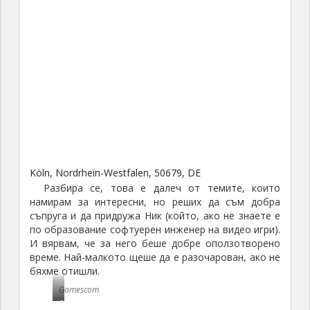
Köln, Nordrhein-Westfalen, 50679, DE
Разбира се, това е далеч от темите, които
намирам за интересни, но реших да съм добра
съпруга и да придружа Ник (който, ако не знаете е
по образование софтуерен инженер на видео игри).
И вярвам, че за него беше добре оползотворено
време. Най-малкото щеше да е разочарован, ако не
бяхме отишли.
Gamescom
G