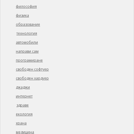
философия
физика
образование
технология
автомобили
направи сам
програмиране
свободен софтуер
свободен хардуер
джаджи
интернет
здраве
екология
храна
медицина