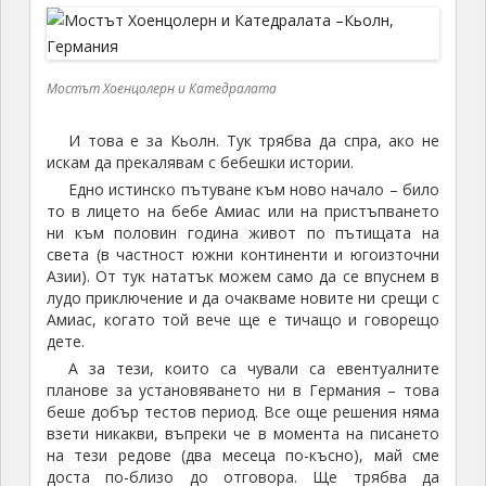
Мостът Хоенцолерн и Катедралата
И това е за Кьолн. Тук трябва да спра, ако не
искам да прекалявам с бебешки истории.
Едно истинско пътуване към ново начало – било
то в лицето на бебе Амиас или на пристъпването
ни към половин година живот по пътищата на
света (в частност южни континенти и югоизточни
Азии). От тук нататък можем само да се впуснем в
лудо приключение и да очакваме новите ни срещи с
Амиас, когато той вече ще е тичащо и говорещо
дете.
А за тези, които са чували са евентуалните
планове за установяването ни в Германия – това
беше добър тестов период. Все още решения няма
взети никакви, въпреки че в момента на писането
на тези редове (два месеца по-късно), май сме
доста по-близо до отговора. Ще трябва да