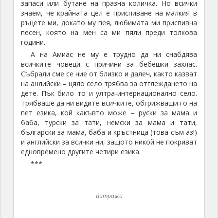
запаси или бутане на празна количка. Но всички
знаем, че крайната цел е приспиване на малкия в
ръцете ми, докато му пея, любимата ми приспивна
песен, която на мен са ми пяли преди толкова
години.
А на Амиас не му е трудно да ни снабдява
всичките човеци с причини за бебешки захлас.
Събрали сме се ние от близко и далеч, както казват
на анлийски – цяло село трябва за отглеждането на
дете. Пък било то и ултра-интернационално село.
Трябваше да ни видите всичките, обгрижващи го на
пет езика, кой какъвто може – руски за мама и
баба, турски за тати, немски за мама и тати,
български за мама, баба и кръстница (това съм аз!)
и английски за всички ни, защото никой не покриват
едновремено другите четири езика.
***
Витражи