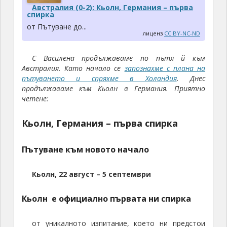
Австралия (0-2): Кьолн, Германия – първа
спирка
от Пътуване до...
лиценз
CC BY-NC-ND
С Василена продължаваме по пътя й към
Австралия. Като начало се
запознахме с плана на
пътуването и спряхме в Холандия
. Днес
продължаваме към Кьолн в Германия. Приятно
четене:
Кьолн, Германия – първа спирка
Пътуване към новото начало
Кьолн, 22 август – 5 септември
Кьолн е официално първата ни спирка
от уникалното изпитание, което ни предстои