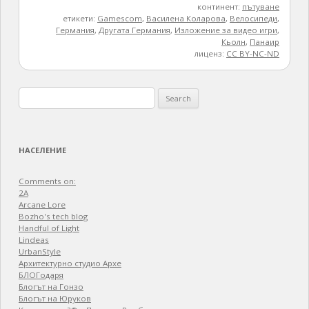
континент:
пътуване
етикети:
Gamescom
,
Василена Коларова
,
Велосипеди
,
Германия
,
Другата Германия
,
Изложение за видео игри
,
Кьолн
,
Панаир
лиценз:
CC BY-NC-ND
Search
for:
НАСЕЛЕНИЕ
Comments on:
2A
Arcane Lore
Bozho's tech blog
Handful of Light
Lindeas
UrbanStyle
Архитектурно студио Архе
БЛОГодаря
Блогът на Гонзо
Блогът на Юруков