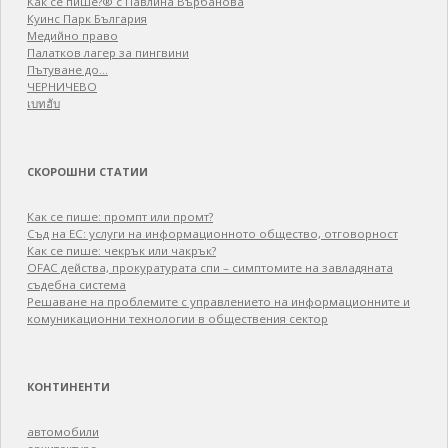
Как се пише?® с Павлина Върбанова
Куинс Парк България
Медийно право
Палатков лагер зa пингвини
Пътуване до…
ЧЕРНИЧЕВО
เบทฮับ
СКОРОШНИ СТАТИИ
Как се пише: промпт или промт?
Съд на ЕС: услуги на информационното общество, отговорност
Как се пише: чекрък или чакрък?
OFAC действа, прокуратурата спи – симптомите на завладяната
съдебна система
Решаване на проблемите с управлението на информационните и
комуникационни технологии в обществения сектор
КОНТИНЕНТИ
автомобили