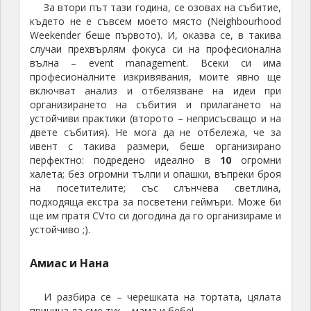
За втори път тази година, се озовах на събитие,
a
където не е съвсем моето място (Neighbourhood
m
Weekender беше първото). И, оказва се, в такива
e
случаи прехвърлям фокуса си на професионална
s
вълна – event management. Всеки си има
c
професионалните изкривявания, моите явно ще
o
включват анализ и отбелязване на идеи при
m
организирането на събития и прилагането на
устойчиви практики (второто – неприсъсващо и на
двете събития). Не мога да не отбележа, че за
ивент с такива размери, беше организирано
перфектно: подредено идеално в
10
огромни
халета; без огромни тълпи и опашки, въпреки броя
на посетителите; със слънчева светлина,
подходяща екстра за посветени геймъри. Може би
ще им пратя CVто си догодина да го организираме и
устойчиво ;).
Амиас и Нана
И разбира се – черешката на тортата, цялата
причина да сме тук – мама и бебе!