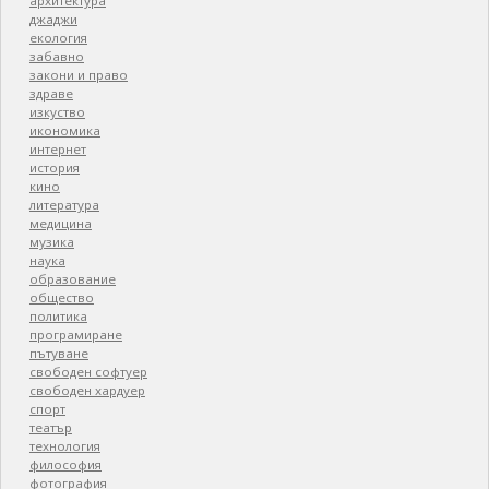
архитектура
джаджи
екология
забавно
закони и право
здраве
изкуство
икономика
интернет
история
кино
литература
медицина
музика
наука
образование
общество
политика
програмиране
пътуване
свободен софтуер
свободен хардуер
спорт
театър
технология
философия
фотография