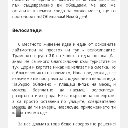
пък същевременно ви обещавам, че ако ме
оставите в немска среда за около месец, ще го
проговоря пак! Обещавам! Някой ден!
Велосипеди
С местното живеене идва и един от основните
лайтмотиви на престоя ни тук – велосипедите.
Трамваят струва
3€
на човек в една посока. Да,
знам! Не са много благосклонни към туристите си
тук. Дори и картите никак не излизат на сметка. Но
с благословията на времето, Нана предложи да се
включим към програма за споделяне на велосипеди.
Набързо обяснено – плащаш
8-12€
на месец и
можеш безплатно да наемаш велосипеди,
разпръснати из града. Не са вързани на коневръзи,
а са просто оставени по улиците, следователно
можеш да ги намериш навсякъде, приложението ти
казва точно къде.
В
За нас двамата това беше невероятно решение!
е