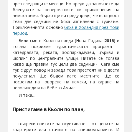
през следващите месеци. Но преди да започнете да
бленувате за невероятните ни приключения на
немска земя, бързо ще ви предупредя, че всъщност
тези две седмици не бяха изпълнени с туризъм.
Приключенията основно
бяха в Холандия през този
период
.
Били сме в Кьолн и преди (Нова Година
2016
) и
тогава покрихме туристическата програма –
катедралата, реката, зоопарка,музеи, църкви и
шопинг по централните улици. Питате се тогава
какво ще правим тук цели две седмици? Сега сме
тук с друг повод и заради това престоят ни е доста
по-улегнал. Ще бъдем като местните. Ще се
посветим на говорене на немски, на каране на
велосипеди и на бебето Амиас.
И така…
Пристигаме в Кьолн по план,
въпреки опитите за осуетяване – от цените на
квартирите или стачките на авиокомпаниите. И