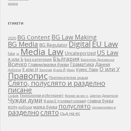
храна
ЕТИКЕТИ
BG Law Making
BG Content
2020
EU Law
Digital
BG Media
BG Regulator
Media Law
US Law
Uncategorized
fake
ip
България
А или Ъ
Без категория
Валентин Дрехарски
Всичко
Граматика
Данни
Главни/малки букви
О или У
Е или И
Куинс Парк
Дублети
Запетая
И или Й
Иран
Правопис
Препинателни знаци
Слято, полуслято и разделно
писане
Технологии и Интернет
Цветан Димитров
София
Форми за мн.ч.
Чужди думи
главна буква
Я или Е (голям/големи)
полуслято
еспч
малка буква
избори
променливо я
разделно
слято
съд на ес