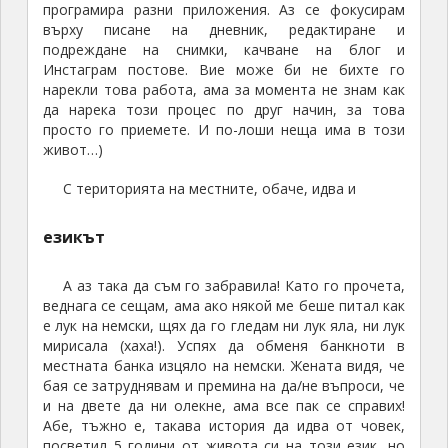
програмира разни приложения. Аз се фокусирам
върху писане на дневник, редактиране и
подреждане на снимки, качване на блог и
Инстаграм постове. Вие може би не бихте го
нарекли това работа, ама за момента не знам как
да нарека този процес по друг начин, за това
просто го приемете. И по-лоши неща има в този
живот…)
С територията на местните, обаче, идва и
езикът
А аз така да съм го забравила! Като го прочета,
веднага се сещам, ама ако някой ме беше питал как
е лук на немски, щях да го гледам ни лук яла, ни лук
мирисала (хаха!). Успях да обменя банкноти в
местната банка изцяло на немски. Жената видя, че
бая се затруднявам и премина на да/не въпроси, че
и на двете да ни олекне, ама все пак се справих!
Абе, тъжно е, такава история да идва от човек,
посветил 5 години от живота си на този език, но