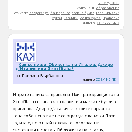
26 May 2026
континент:
образование
етикети:
Bangaranga
,
бангаранга
,
главна буква
,
Главни/малки
букви
,
Кавички
,
малка буква
,
Правопис
лиценз:
CC BY-NC-ND
Как се пише: Обиколка на Италия, Джиро
д’Италия или Giro d’Italia?
от Павлина Върбанова
лиценз
CC BY-NC-ND
И трите начина са правилни. При транскрипцията на
Giro d’Italia се запазват главните и малките букви в
оригинала: Джиро д’Италия. И в трите варианта
това собствено име не се огражда с кавички. Тази
година едно от най-големите колоездачни
състезания в света – Обиколката на Италия,