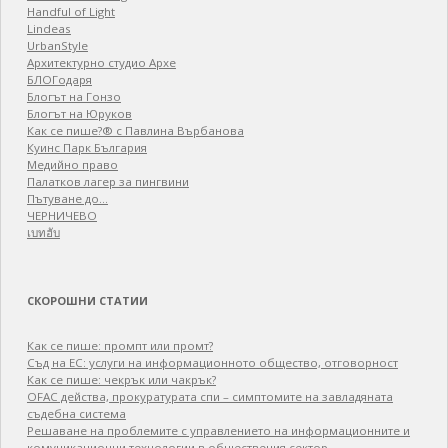
Handful of Light
Lindeas
UrbanStyle
Архитектурно студио Архе
БЛОГодаря
Блогът на Гонзо
Блогът на Юруков
Как се пише?® с Павлина Върбанова
Куинс Парк България
Медийно право
Палатков лагер зa пингвини
Пътуване до…
ЧЕРНИЧЕВО
เบทฮับ
СКОРОШНИ СТАТИИ
Как се пише: промпт или промт?
Съд на ЕС: услуги на информационното общество, отговорност
Как се пише: чекрък или чакрък?
OFAC действа, прокуратурата спи – симптомите на завладяната
съдебна система
Решаване на проблемите с управлението на информационните и
комуникационни технологии в обществения сектор