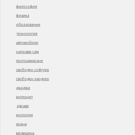
философия
физика
образование
технология
автомобили
направи сам
програмиране
свободен софтуер
свободен хардуер
джаджи
интернет
здраве
екология
храна
медицина