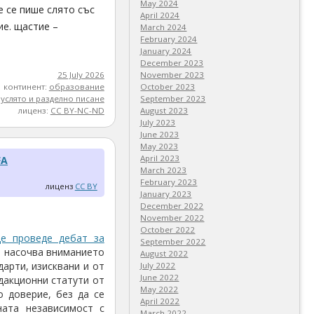
May 2024
 се пише слято със
April 2024
ие. щастие –
March 2024
February 2024
January 2024
December 2023
25 July 2026
November 2023
континент:
образование
October 2023
луслято и разделно писане
September 2023
лиценз:
CC BY-NC-ND
August 2023
July 2023
June 2023
May 2023
April 2023
FA
March 2023
February 2023
лиценз
CC BY
January 2023
December 2022
November 2022
October 2022
е проведе дебат за
September 2022
о насочва вниманието
August 2022
арти, изисквани и от
July 2022
June 2022
дакционни статути от
May 2022
 доверие, без да се
April 2022
ната независимост с
March 2022