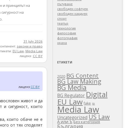
пътуване
н и принципът на
свободен софтуер
а сигурност на
свободен хардуер
спорт
р.
театър
технология
философия
фотография
31 July 2026
храна
континент:
закони и право
етикети:
EU Law
,
Media Law
лиценз:
CC BY
ЕТИКЕТИ
BG Content
2020
BG Law Making
BG Media
лиценз
CC BY
Digital
BG Regulator
EU Law
авословен живот и да
fake
ip
 и сигурност, които
Media Law
US Law
Uncategorized
ва, които обаче не е
А или Ъ
Без категория
ного от тях споделят
България