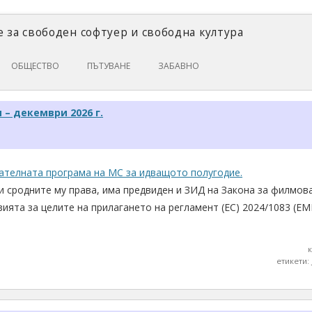
 за свободен софтуер и свободна култура
Skip
ОБЩЕСТВО
ПЪТУВАНЕ
ЗАБАВНО
to
content
ЗАКОНИ И ПРАВО
– декември 2026 г.
ИКОНОМИКА
ИСТОРИЯ
ПОЛИТИКА
ателната програма на МС за идващото полугодие.
и сродните му права, има предвиден и ЗИД на Закона за филмова
ЦИФРОВИ ПРАВА
ията за целите на прилагането на регламент (ЕС) 2024/1083 (EM
етикети: