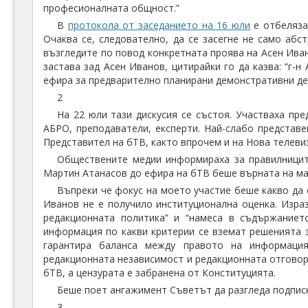
професионалната общност.”
В
протокола от заседанието на 16 юли
е отбеляза
Очаква се, следователно, да се засегне не само абс
възгледите по повод конкретната проява на Асен Иван
застава зад Асен Иванов, цитирайки го да казва: “г-
ефира за предварително планирани демонстративни де
2
На 22 юли тази дискусия се състоя. Участваха пр
АБРО, преподаватели, експерти. Най-слабо представе
Представител на бТВ, както впрочем и на Нова телевиз
Обществените медии информираха за правилницит
Мартин Атанасов до ефира на бТВ беше върната на ма
Въпреки че фокус на моето участие беше какво да 
Иванов не е получило институционална оценка. Изра
редакционната политика” и “намеса в съдържаниет
информация по какви критерии се вземат решенията за
гарантира баланса между правото на информация
редакционната независимост и редакционната отговор
бТВ, а цензурата е забранена от Конституцията.
Беше поет ангажимент Съветът да разгледа подписк
3