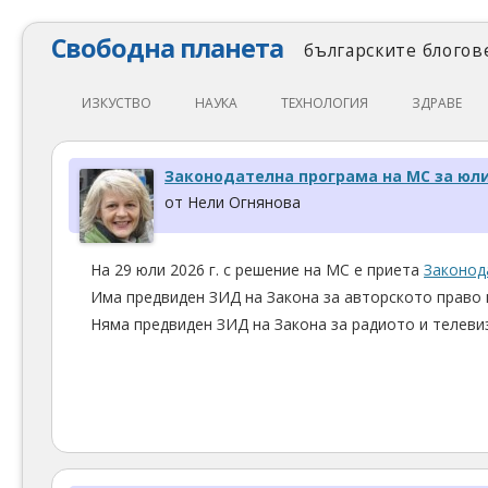
Свободна планета
българските блогове
ИЗКУСТВО
НАУКА
ТЕХНОЛОГИЯ
ЗДРАВЕ
ЛИТЕРАТУРА
МАТЕМАТИКА
АВТОМОБИЛИ
ЕКОЛОГИЯ
Законодателна програма на МС за юли 
АРХИТЕКТУРА
ПСИХОЛОГИЯ
НАПРАВИ САМ
ХРАНА
от Нели Огнянова
ТЕАТЪР
ФИЛОСОФИЯ
ПРОГРАМИРАНЕ
МЕДИЦИНА
КИНО
ФИЗИКА
СВОБОДЕН СОФТУЕР
СПОРТ
На 29 юли 2026 г. с решение на МС е приета
Законод
Има предвиден ЗИД на Закона за авторското право 
МУЗИКА
ОБРАЗОВАНИЕ
СВОБОДЕН ХАРДУЕР
Няма предвиден ЗИД на Закона за радиото и телевиз
ФОТОГРАФИЯ
ДЖАДЖИ
ИНТЕРНЕТ