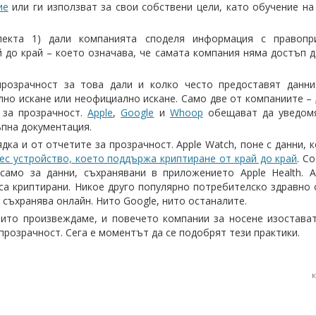
ие
или ги използват за свои собствени цели, като обучение на
пекта 1) дали компанията споделя информация с правопр
й до край – което означава, че самата компания няма достъп д
розрачност за това дали и колко често предоставят данни
лно искане или неофициално искане. Само две от компаниите –
и за прозрачност.
Apple
,
Google
и
Whoop
обещават да уведомя
ъпна документация.
дка и от отчетите за прозрачност. Apple Watch, поне с данни, 
с устройство, което поддържа криптиране от край до край
. С
амо за данни, съхранявани в приложението Apple Health. А
са криптирани. Никое друго популярно потребителско здравно 
и съхранява онлайн. Нито Google, нито останалите.
оито произвеждаме, и повечето компании за носене изостава
прозрачност. Сега е моментът да се подобрят тези практики.