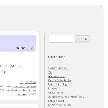
Search
for:
лиценз
CC BY
НАСЕЛЕНИЕ
та индустрия.
Comments on:
FA).
2A
Arcane Lore
Bozho's tech blog
31 July 2026
Handful of Light
континент:
закони и право
Lindeas
BG Law Making
,
Media Law
UrbanStyle
лиценз:
CC BY
Архитектурно студио Архе
БЛОГодаря
Блогът на Гонзо