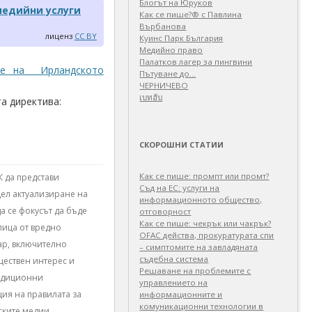
Блогът на Юруков
медийни услуги
Как се пише?® с Павлина
Върбанова
лиценз
CC BY
Куинс Парк България
Медийно право
Палатков лагер зa пингвини
еме на Ирландското
Пътуване до…
ЧЕРНИЧЕВО
เบทฮับ
а директива:
СКОРОШНИ СТАТИИ
Как се пише: промпт или промт?
К да представи
Съд на ЕС: услуги на
цел актуализиране на
информационното общество,
а се фокусът да бъде
отговорност
Как се пише: чекрък или чакрък?
лица от вредно
OFAC действа, прокуратурата спи
ар, включително
– симптомите на завладяната
съдебна система
ществен интерес и
Решаване на проблемите с
радиционни
управлението на
ия на правилата за
информационните и
комуникационни технологии в
ските медии.