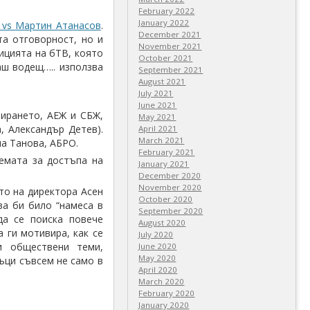
February 2022
January 2022
 vs Мартин Атанасов
.
December 2021
та отговорност, но и
November 2021
ицията на бТВ, която
October 2021
ш водещ….. използва
September 2021
August 2021
July 2021
June 2021
лирането, АЕЖ и СБЖ,
May 2021
, Александър Детев).
April 2021
March 2021
на Танова, АБРО.
February 2021
емата за достъпа на
January 2021
December 2020
November 2020
то на директора Асен
October 2020
ва би било “намеса в
September 2020
да се поиска повече
August 2020
 ги мотивира, как се
July 2020
и обществени теми,
June 2020
May 2020
ъци съвсем не само в
April 2020
March 2020
February 2020
January 2020