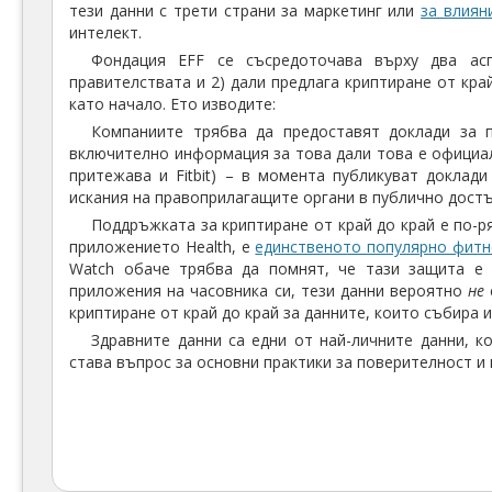
тези данни с трети страни за маркетинг или
за влиян
интелект.
Фондация ЕFF се съсредоточава върху два ас
правителствата и 2) дали предлага криптиране от кра
като начало. Ето изводите:
Компаниите трябва да предоставят доклади за п
включително информация за това дали това е официа
притежава и Fitbit) – в момента публикуват доклад
искания на правоприлагащите органи в публично дост
Поддръжката за криптиране от край до край е по-ря
приложението Health, е
единственото популярно фитне
Watch обаче трябва да помнят, че тази защита е с
приложения на часовника си, тези данни вероятно
не
криптиране от край до край за данните, които събира 
Здравните данни са едни от най-личните данни, к
става въпрос за основни практики за поверителност и 