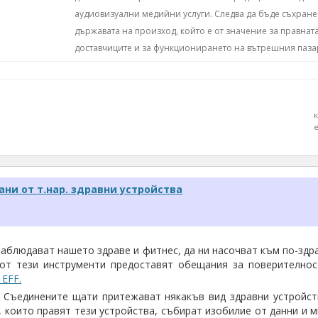
аудиовизуални медийни услуги. Следва да бъде съхране
държавата на произход, който е от значение за правнат
доставчиците и за функционирането на вътрешния паза
ани от т.нар. здравни устройства
аблюдават нашето здраве и фитнес, да ни насочват към по-здр
от тези инструменти предоставят обещания за поверителност
 EFF.
 Съединените щати притежават някакъв вид здравни устройст
 които правят тези устройства, събират изобилие от данни и м