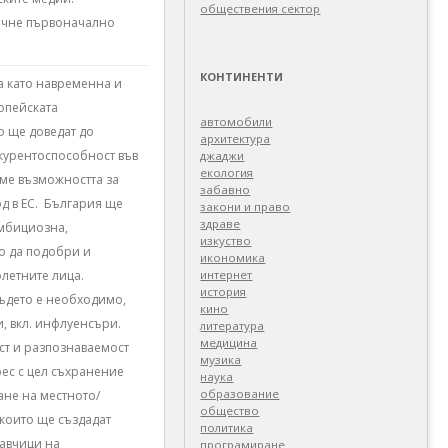
обществения сектор
почне първоначално
КОНТИНЕНТИ
а като навременна и
опейската
автомобили
о ще доведат до
архитектура
курентоспособност във
джаджи
екология
ме възможността за
забавно
д в ЕС. България ще
закони и право
здраве
амбициозна,
изкуство
о да подобри и
икономика
летните лица.
интернет
история
където е необходимо,
кино
, вкл. инфлуенсъри.
литература
медицина
ст и разпознаваемост
музика
ес с цел съхранение
наука
образование
ане на местното/
общество
които ще създадат
политика
авчици на
програмиране