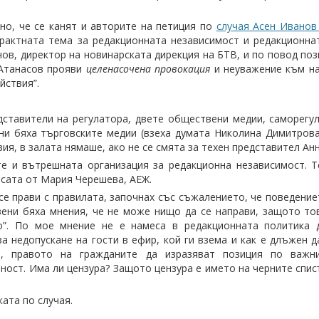
но, че се канят и авторите на петиция по
случая Асен Иванов
трактната тема за редакционната независимост и редакционна
ов, директор на новинарската дирекция на БТВ, и по повод поз
н Атанасов прояви
целенасочена провокация
и неуважение към на
йствия”.
едставители на регулатора, двете обществени медии, саморегу
ни бяха търговските медии (взеха думата Николина Димитрова
ия, в залата нямаше, ако не се смята за техен представител Ан
е и вътрешната организация за редакционна независимост. Т
сата от Мария Черешева, АЕЖ.
се прави с правилата, започнах със съжалението, че поведение
зени бяха мнения, че не може нищо да се направи, защото то
о”. По мое мнение не е намеса в редакционната политика 
 недопускане на гости в ефир, кой ги взема и как е длъжен да
, правото на гражданите да изразяват позиция по важн
ност. Има ли цензура? Защото цензура е името на черните спис
ата по случая.