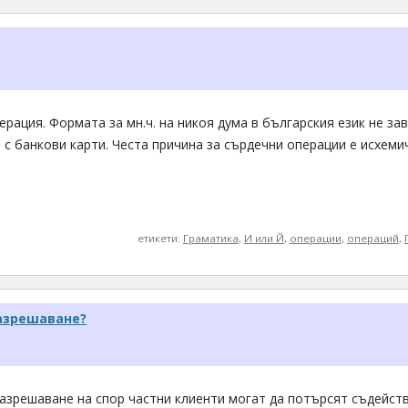
рация. Формата за мн.ч. на никоя дума в българския език не зав
 с банкови карти. Честа причина за сърдечни операции е исхеми
етикети:
Граматика
,
И или Й
,
операции
,
операций
,
разрешаване?
разрешаване на спор частни клиенти могат да потърсят съдейст