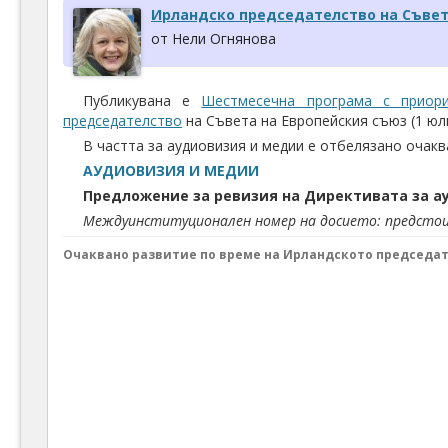
Ирландско председателство на Съвет
от Нели Огнянова
Публикувана е
Шестмесечна програма с приор
председателство
на Съвета на Европейския съюз (1 юли
В частта за аудиовизия и медии е отбелязано очак
АУДИОВИЗИЯ И МЕДИИ
Предложение
за
ревизия
на
Директивата
за
а
Междуинституционален номер на досието: предсто
Очаквано развитие
по време на Ирландското председа