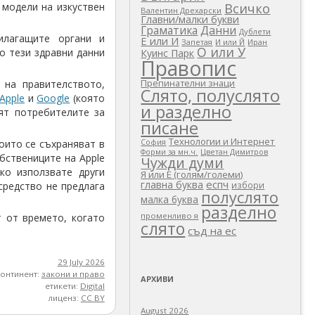
 модели на изкуствен
Всичко
Валентин Дрехарски
Главни/малки букви
Граматика
Данни
Дублети
илагащите органи и
Е или И
Запетая
И или Й
Иран
О или У
о тези здравни данни
Куинс Парк
Правопис
Препинателни знаци
 на правителството,
Слято, полуслято
Apple
и
Google
(която
и разделно
т потребителите за
писане
Технологии и Интернет
които се съхраняват в
София
Цветан Димитров
Форми за мн.ч.
обствениците на Apple
Чужди думи
ко използвате други
Я или Е (голям/големи)
еспч
главна буква
средство не предлага
избори
полуслято
малка буква
разделно
променливо я
т от времето, когато
слято
съд на ес
29 July 2026
континент:
закони и право
АРХИВИ
етикети:
Digital
лиценз:
CC BY
August 2026