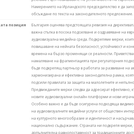
Намерението на Ирландското председателство е да за
обсъждане по текста на законодателното предложение.
ката позиция
България оценява предстоящата ревизия на директиват
важна стъпка в посока подсилване и оздравяване на евр
аудиовизуална медийна среда. Подкрепяме мерки, коит
повишаване на нейната безопасност, устойчивост и кон
времена на бързо променящи се реалности. Приветства
намаляване на фрагментацията при регулаторния подхо
бъде подкрепящ партньор в работата за развиване на 
хармонизирана и ефективна законодателна рамка, коят
подсили правилата за защита на малолетните и непълно
Предвижданите мерки следва да адресират ефективно, 
новите аудиовизуални онлайн платформи и нови играчи
Особено важно е да бъде осигурена подходяща видимо
на аудиовизуалните медийни услуги от обществен интер
на културното многообразие и идентичност и насърчав
национално съдържание. Страната ни подкрепя мерки, 
допълнителна равнопоставеност за традиционните дост