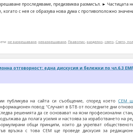
зрешаване проследяваме, предизвиква размисъл. ► Частицата не
 когато с нея се образува нова дума с противоположно значен
кети:
не разрешаване
,
неразрешаване
,
Правопис
,
разделно
,
слято
,
Слято, по
нна отговорност: една дискусия и бележки по чл.6.3 EM
ии публикува на сайта си съобщение, според което
СЕМ щ
информационен повод: “Случаят в БТВ от последните дни отнов
Следва решенията да се основават на ясни професионални станд
родължава да полага усилия и настоява за изработването на ре
формулирани общи принципи, които да укрепват общественото
Във връзка с това СЕМ ще проведе дискусия за редакцион