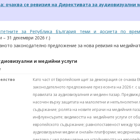
а: очаква се ревизия на Директивата за аудиовизуални 
итетните за Република България теми и досиета по вр
 – 31 декември 2026 г.)
ваното законодателно предложение за нова ревизия на медийнат
удиовизуални
и
медийни
услуги
и
телство
Като част от Европейския щит за демокрация се очаква Е
законодателното предложение през есента на 2026 г. с 
правилата за аудиовизуалния и медиен пазар. Предвижд
насочен върху защитата на малолетни и непълнолетни 
съдържание; ролята на новите играчи на медийния паз
инфлуенсърите; видимостта на медийните услуги от об
европейското съдържание; равнопоставеност между т
аудиовизуални медии и онлайн платформи; модернизац
реклама с цел повишаване на устойчивостта на европей