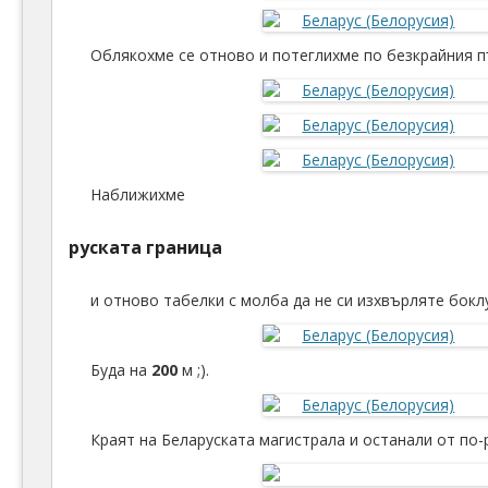
Облякохме се отново и потеглихме по безкрайния п
Наближихме
руската граница
и отново табелки с молба да не си изхвърляте боклу
Буда на
200
м ;).
Краят на Беларуската магистрала и останали от по-р