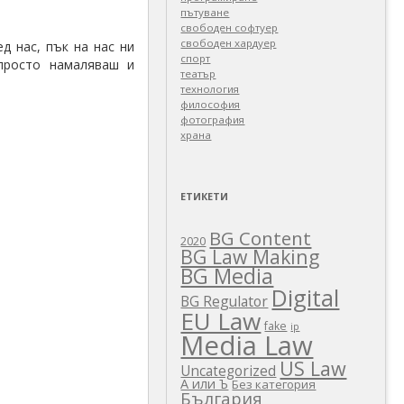
пътуване
свободен софтуер
свободен хардуер
д нас, пък на нас ни
спорт
 просто намаляваш и
театър
технология
философия
фотография
храна
ЕТИКЕТИ
BG Content
2020
BG Law Making
BG Media
Digital
BG Regulator
EU Law
fake
ip
Media Law
US Law
Uncategorized
А или Ъ
Без категория
България