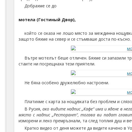
Добрахме се до
мотела (Гостиный Двор),
който се оказа не лошо място за междинна нощувка
защото бяхме на север и се стъмваше доста по-късно.
Вътре мотелът беше отличен. Бяхме си запазили тро
стаите ни посрещнаха тези приятели.
Не бяха особено дружелюбно настроени.
Платихме с карта за нощувката без проблем и слязо
В Русия,
ако видите надпис „Кафе“ има и ядене в нег
място с надпис „Ресторант“, тогава ви падат глави
изморени и леко премръзнали, та след топлия душ и ве
Кратко видео от деня можете да видите качено в Yo