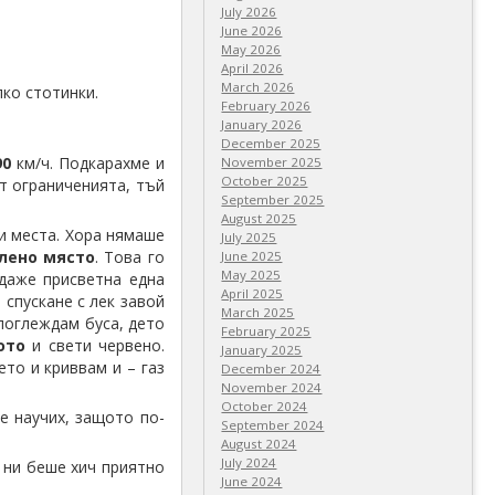
July 2026
June 2026
May 2026
April 2026
March 2026
лко стотинки.
February 2026
January 2026
December 2025
90
км/ч. Подкарахме и
November 2025
October 2025
ят ограниченията, тъй
September 2025
August 2025
и места. Хора нямаше
July 2025
лено място
. Това го
June 2025
May 2025
 даже присветна една
April 2025
 спускане с лек завой
March 2025
 поглеждам буса, дето
February 2025
ото
и свети червено.
January 2025
ето и криввам и – газ
December 2024
November 2024
October 2024
е научих, защото по-
September 2024
August 2024
July 2024
е ни беше хич приятно
June 2024