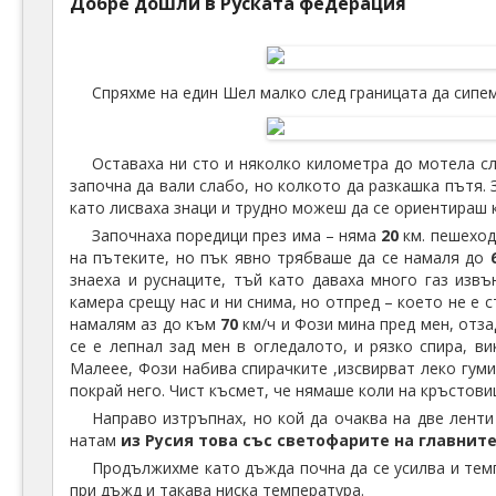
Добре дошли в Руската федерация
Спряхме на един Шел малко след границата да сипем
Оставаха ни сто и няколко километра до мотела с
започна да вали слабо, но колкото да разкашка пътя. 
като лисваха знаци и трудно можеш да се ориентираш 
Започнаха поредици през има – няма
20
км. пешеход
на пътеките, но пък явно трябваше да се намаля до
знаеха и руснаците, тъй като даваха много газ изв
камера срещу нас и ни снима, но отпред – което не е 
намалям аз до към
70
км/ч и Фози мина пред мен, отза
се е лепнал зад мен в огледалото, и рязко спира, в
Малеее, Фози набива спирачките ,изсвирват леко гумит
покрай него. Чист късмет, че нямаше коли на кръстови
Направо изтръпнах, но кой да очаква на две ленти
натам
из Русия това със светофарите на главнит
Продължихме като дъжда почна да се усилва и тем
при дъжд и такава ниска температура.