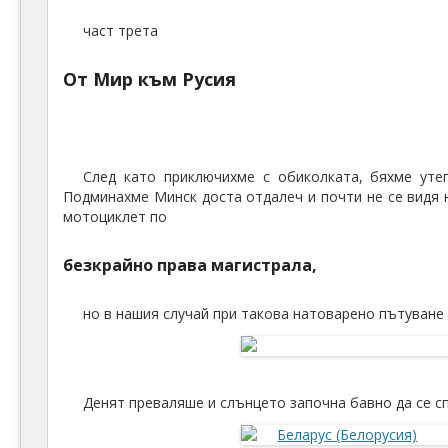
част трета
От Мир към Русия
След като приключихме с обиколката, бяхме уте
Подминахме Минск доста отдалеч и почти не се видя 
мотоциклет по
безкрайно права магистрала,
но в нашия случай при такова натоварено пътуване 
Денят преваляше и слънцето започна бавно да се спу