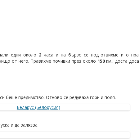
пали едни около
2
часа и на бързо се подготвихме и отпра
нищо от него. Правихме почивки през около
150
км., доста дос
си беше предимство. Отново се редуваха гори и поля.
ска и да залязва.