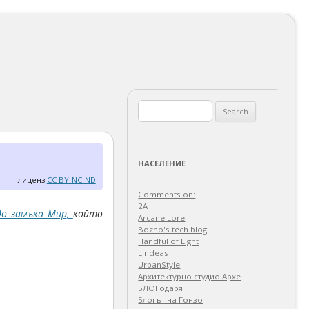
Search
for:
НАСЕЛЕНИЕ
лиценз
CC BY-NC-ND
Comments on:
2A
 до замъка Мир,
който
Arcane Lore
Bozho's tech blog
Handful of Light
Lindeas
UrbanStyle
Архитектурно студио Архе
БЛОГодаря
Блогът на Гонзо