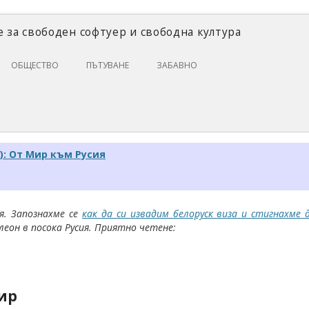
 за свободен софтуер и свободна култура
Skip
ОБЩЕСТВО
ПЪТУВАНЕ
ЗАБАВНО
to
content
ЗАКОНИ И ПРАВО
ИКОНОМИКА
ИСТОРИЯ
): От Мир към Русия
ПОЛИТИКА
ЦИФРОВИ ПРАВА
я. Запознахме се
как да си извадим белоруск виза и стигнахме
леон в посока Русия. Приятно четене:
Мир