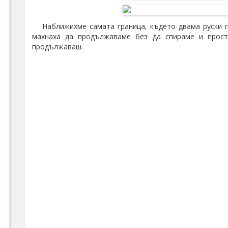
Наближихме самата граница, където двама руски п
махнаха да продължаваме без да спираме и прост
продължаваш.