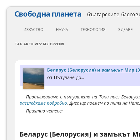
Свободна планета
българските блогове
ИЗКУСТВО
НАУКА
ТЕХНОЛОГИЯ
ЗДРАВЕ
ЛИТЕРАТУРА
МАТЕМАТИКА
АВТОМОБИЛИ
ЕКОЛОГИЯ
TAG ARCHIVES:
БЕЛОРУСИЯ
АРХИТЕКТУРА
ПСИХОЛОГИЯ
НАПРАВИ САМ
ХРАНА
ТЕАТЪР
ФИЛОСОФИЯ
ПРОГРАМИРАНЕ
МЕДИЦИНА
Беларус (Белорусия) и замъкът Мир (3
КИНО
ФИЗИКА
СВОБОДЕН СОФТУЕР
СПОРТ
от Пътуване до...
МУЗИКА
ОБРАЗОВАНИЕ
СВОБОДЕН ХАРДУЕР
Продължаваме с пътуването на Тони през Белоруси
ФОТОГРАФИЯ
ДЖАДЖИ
разгледхаме подробно
. Днес ще поемем по пътя на Напо
ИНТЕРНЕТ
Приятно четене:
Беларус (Белорусия) и замъкът 