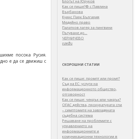
Блогът на Юруков
Как се пише?® с Павлина
Върбанова
Куинс Парк България
Медийно право
Палатков лагер зa пингвини
Пътуване до…
ЧЕРНИЧЕВО
เบทฮับ
шихме посока Русия.
адно е да се движиш с
СКОРОШНИ СТАТИИ
Как се пише: промпт или промт?
Съд на ЕС: услуги на
информационното общество,
отговорност
Как се пише: чекрък или чакрък?
OFAC действа, прокуратурата спи
– симптомите на завладяната
съдебна система
Решаване на проблемите с
управлението на
информационните и
комуникационни технологии в