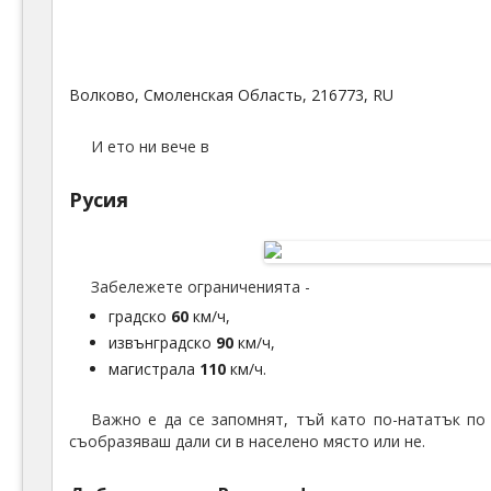
Волково, Смоленская Область, 216773, RU
И ето ни вече в
Русия
Забележете ограниченията -
градско
60
км/ч,
извънградско
90
км/ч,
магистрала
110
км/ч.
Важно е да се запомнят, тъй като по-нататък по
съобразяваш дали си в населено място или не.