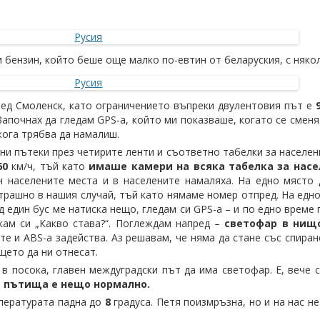
 бензин, който беше още малко по-евтин от беларуския, с няко
лед Смоленск, като ограничението въпреки двулентовия път е
Започнах да гледам GPS-а, който ми показваше, когато се смен
кога трябва да намалиш.
ни пътеки през четирите ленти и съответно табелки за населен
60
км/ч, тъй като
имаше камери на всяка табелка за насе
ън населените места и в населените намаляха. На едно място
страшно в нашия случай, тъй като нямаме номер отпред. На едно
д един бус ме натиска нещо, гледам си GPS-a – и по едно време
икам си „Какво става?“. Поглеждам напред –
светофар в нищ
е и ABS-а задейства. Аз решавам, че няма да стане със спиран
щето да ни отнесат.
 в посока, главен междуградски път да има светофар. Е, вече с
е пътища е нещо нормално.
пературата падна до
8
градуса. Петя поизмръзна, но и на нас н