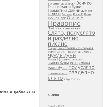
Всичко
Валентин Дрехарски
Главни/малки букви
Граматика
Данни
Дублети
Е или И
Запетая
И или Й
Иран
О или У
Куинс Парк
Правопис
Препинателни знаци
Слято, полуслято
и разделно
писане
Технологии и Интернет
София
Цветан Димитров
Форми за мн.ч.
Чужди думи
Я или Е (голям/големи)
еспч
главна буква
избори
полуслято
малка буква
разделно
променливо я
слято
съд на ес
 няма
и трябва да се
АРХИВИ
August 2026