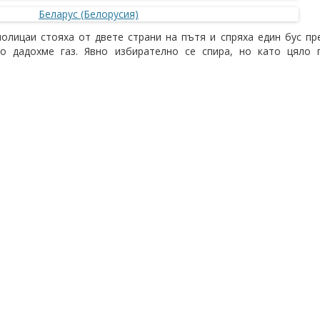
олицаи стояха от двете страни на пътя и спряха един бус пре
о дадохме газ. Явно избирателно се спира, но като цяло