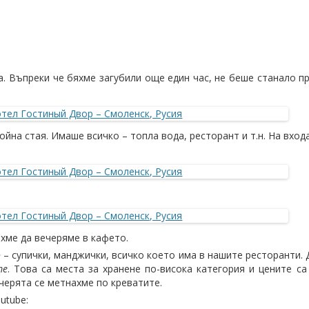
. Въпреки че бяхме загубили още един час, не беше станало п
йна стая. Имаше всичко – топла вода, ресторант и т.н. На вхо
хме да вечеряме в кафето.
о
– супички, манджички, всичко което има в нашите ресторанти.
те
. Това са места за хранене по-висока категория и цените са
черята се метнахме по креватите.
utube: