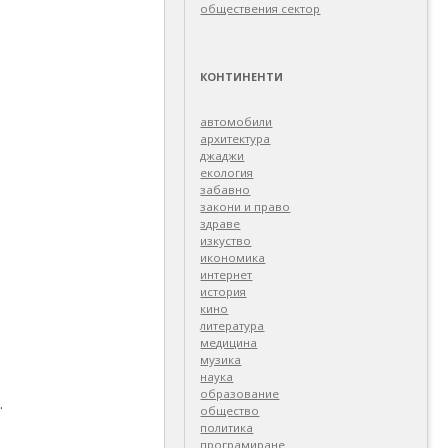
обществения сектор
КОНТИНЕНТИ
автомобили
архитектура
джаджи
екология
забавно
закони и право
здраве
изкуство
икономика
интернет
история
кино
литература
медицина
музика
наука
образование
.
общество
политика
програмиране