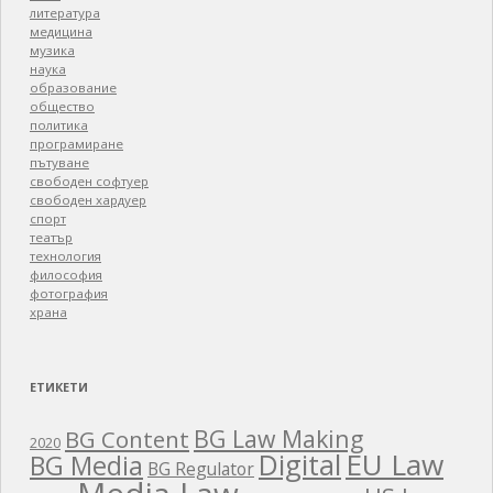
литература
медицина
музика
наука
образование
общество
политика
програмиране
пътуване
свободен софтуер
свободен хардуер
спорт
театър
технология
философия
фотография
храна
ЕТИКЕТИ
BG Law Making
BG Content
2020
EU Law
Digital
BG Media
BG Regulator