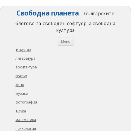
Свободна планета
българските
блогове за свободен софтуер и свободна
култура
Skip
Menu
to
content
изкуство
литература
архитектура
театър
кино
музика
фотография
наука
математика
психология