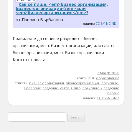
Как се пише: <em>бизнес организация,
бизнес-организация</em> или
<em>бизнесорганизация</em>?
от Павлина Върбанова
лиценз
CC BY-NC-ND
Правилно е да се пише разделно – бизнес
организация, мн.ч. бизнес организации, или слято –
бизнесорганизация, мн.ч. бизнесорганизации.
Когато първата…
7 March 2018
континент:
образование
етикети:
бизнес организация
,
бизнесорганизация
,
полуслято
,
Правопис
,
разделно
,
слято
,
Слято, полуслято и разделно
писане
лиценз:
CC BY-NC-ND
Search
for: