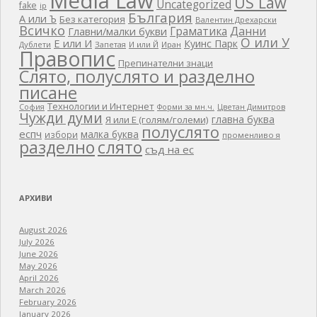
Media Law
US Law
Uncategorized
fake
ip
България
А или Ъ
Без категория
Валентин Дрехарски
Всичко
Граматика
Данни
Главни/малки букви
О или У
Е или И
Куинс Парк
Дублети
Запетая
И или Й
Иран
Правопис
Препинателни знаци
Слято, полуслято и разделно
писане
Технологии и Интернет
Цветан Димитров
София
Форми за мн.ч.
Чужди думи
главна буква
Я или Е (голям/големи)
полуслято
еспч
малка буква
избори
променливо я
разделно
слято
съд на ес
АРХИВИ
August 2026
July 2026
June 2026
May 2026
April 2026
March 2026
February 2026
January 2026