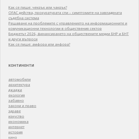
Как се пише: чекрък или чакрък?
OFAC действа, прокуратурата спи – симптомите на завладяната
съдебна система
Решаване на проблемите с управлението на информационните и
комуникационни технологии в обществения сектор
Бюджетът 2026, финансирането на обществените медии БНР и БНТ
и други въпроси
Как се пише: амфора или анфора?
КОНТИНЕНТИ
автомобили
архитектура
джаджи
екология
забавно
закони и право
здраве
изкуство
икономика
интернет
история
кино