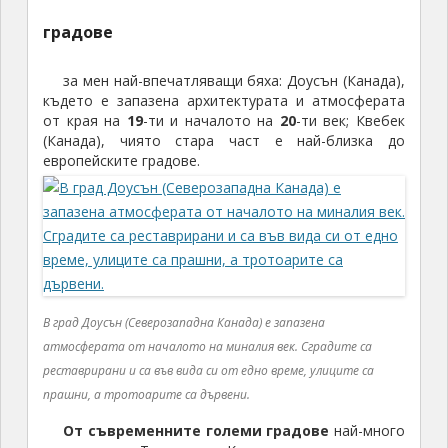
градове
за мен най-впечатляващи бяха: Доусън (Канада),
където е запазена архитектурата и атмосферата
от края на
19
-ти и началото на
20
-ти век; Квебек
(Канада), чиято стара част е най-близка до
европейските градове.
В град Доусън (Северозападна Канада) е запазена
атмосферата от началото на миналия век. Сградите са
реставрирани и са във вида си от едно време, улиците са
прашни, а тротоарите са дървени.
От съвременните големи градове
най-много