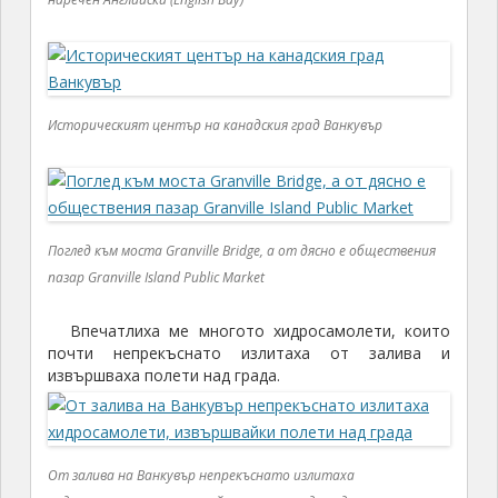
Историческият център на канадския град Ванкувър
Поглед към моста Granville Bridge, а от дясно e обществения
пазар Granville Island Public Market
Впечатлиха ме многото хидросамолети, които
почти непрекъснато излитаха от залива и
извършваха полети над града.
От залива на Ванкувър непрекъснато излитаха