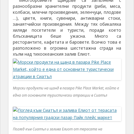
Многобройните щандове са запълнени с
разнообразни хранителни продукти (риби, меса,
колбаси, млечни произведения, зеленчуци, плодове
…), цветя, книги, сувенири, антикварни стоки,
занаятчийски произведения. Между тях обикаляха
хиляди посетители и туристи, поради което
блъсканицата беше ужасна. Много са
ресторантите, кафетата и баровете. Всичко това е
разположено в огромна шестетажна сграда на
хълм над тихоокеанския залив Елиот.
Морски продукти на щанд в пазара Pike Place Market, който е
една от основните туристически атракции в Сиатъл
Поглед към Сиатъл и залива Елиот от терасата на