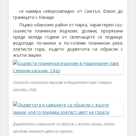
се намира северозападно от Сиатъл, близо до
границата с Канада.
Първо обиколих район от парка, характерен със:
скалисти планински върхове; долини, прорязани
преди хиляди години от свличащите се ледници;
водопади; по-малки и по-големи планински реки;
златисти гори, където дърветата са обрасли с
жълти лишеи.
Скалисти планински върхове в Национален парк Северни
каскади, САЩ
Дърветата и камъните са обрасли с жълти лишеи, което
придава златист цвят на гората