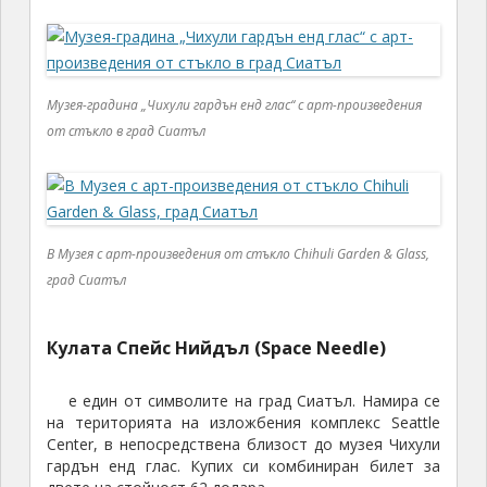
Музея-градина „Чихули гардън енд глас“ с арт-произведения
от стъкло в град Сиатъл
В Музея с арт-произведения от стъкло Chihuli Garden & Glass,
град Сиатъл
Кулата Спейс Нийдъл (Space Needle)
е един от символите на град Сиатъл. Намира се
на територията на изложбения комплекс Seattle
Center, в непосредствена близост до музея Чихули
гардън енд глас. Купих си комбиниран билет за