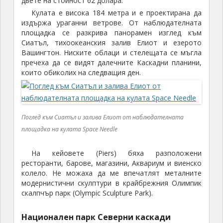
двете на стойност 62 долара.
Кулата е висока 184 метра и е проектирана да
издържа ураганни ветрове. От наблюдателната
площадка се разкрива панорамен изглед към
Сиатъл, тихоокеанския залив Елиот и езерото
Вашингтон. Ниските облаци и стелещата се мъгла
пречеха да се видят далечните Каскадни планини,
които обиколих на следващия ден.
Поглед към Сиатъл и залива Елиот от наблюдателната
площадка на кулата Space Needle
На кейовете (Piers) бяха разположени
ресторанти, барове, магазини, Аквариум и виенско
колело. Не можаха да ме впечатлят металните
модернистични скулптури в крайбрежния Олимпик
скалпчър парк (Olympic Sculpture Park).
Национален парк Северни каскади