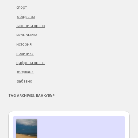
спорт
общество
закони и право
икономика
история
политика
цифрови права
пътуване
забавно
TAG ARCHIVES:
ВАНКУВЪР