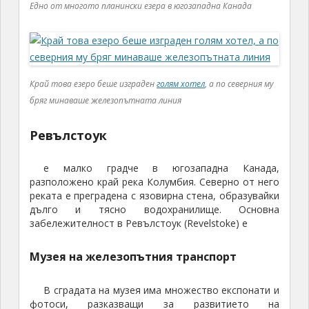
Едно от многото планински езера в югозападна Канада
Край това езеро беше изграден
голям хотел
, а по северния му
бряг минаваше железопътната линия
Ревълстоук
е малко градче в югозападна Канада,
разположено край река Колумбия. Северно от него
реката е преградена с язовирна стена, образувайки
дълго и тясно водохранилище. Основна
забележителност в Ревълстоук (Revelstoke) е
Музея на железопътния транспорт
В сградата на музея има множество експонати и
фотоси, разказващи за развитието на