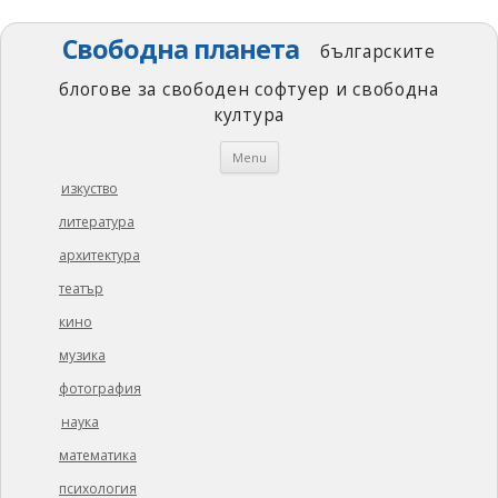
Свободна планета
българските
блогове за свободен софтуер и свободна
култура
Skip
Menu
to
content
изкуство
литература
архитектура
театър
кино
музика
фотография
наука
математика
психология