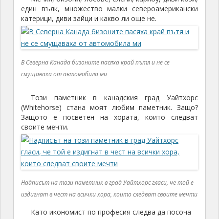
един вълк, множество малки североамерикански
катерици, диви зайци и какво ли още не.
В Северна Канада бизоните пасяха край пътя и не се
смущаваха от автомобила ми
Този паметник в канадския град Уайтхорс
(Whitehorse) стана моят любим паметник. Защо?
Защото е посветен на хората, които следват
своите мечти.
Надписът на този паметник в град Уайтхорс гласи, че той е
издигнат в чест на всички хора, които следват своите мечти
Като икономист по професия следва да посоча