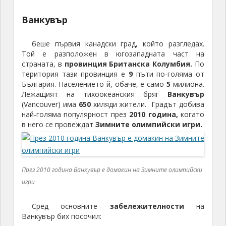
Ванкувър
беше първия канадски град, който разгледах.
Той е разположен в югозападната част на
страната, в
провинция Британска Колумбия.
По
територия тази провинция е
9
пъти по-голяма от
България. Населението й, обаче, е само
5
милиона.
Лежащият на тихоокеанския бряг
Ванкувър
(Vancouver) има
650
хиляди жители. Градът добива
най-голяма популярност през
2010 година,
когато
в него се провеждат
Зимните олимпийски игри.
През 2010 година Ванкувър е домакин на Зимните олимпийски
игри
Сред основните
забележителности
на
Ванкувър бих посочил: