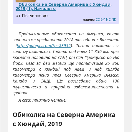
Обиколка на Северна Америка с Хюндай,
2019 (1): Началото
от Пътуване до...
лиценз
CC BY-NC-ND
Продължаваме обиколката на Америка, която
започнахме предишната 2018-та година с Валентин
(
http://patepis.com/?p=83932
). Тогава двамата със
сина му изминаха с Тойота под наем 11 350 км. през
южната половина на САЩ, от Сан Франциско до Ню
Йорк. Сега за два месеца ще пропътуваме 25 860
километра с Хюндай под наем и над хиляда
километра пеша през Северна Америка (Аляска,
Канада и САЩ). Ще разгледаме общо 130
туристически и природни забележителности и
градове.
А сега: приятно четене!
Обиколка на Северна Америка
с Хюндай, 2019