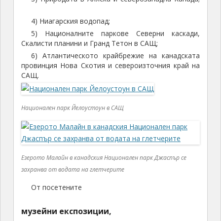
4) Ниагарския водопад;
5) Националните паркове Северни каскади,
Скалисти планини и Гранд Тетон в САЩ;
6) Атлантическото крайбрежие на канадската
провинция Нова Скотия и североизточния край на
САЩ.
Национален парк Йелоустоун в САЩ
Езерото Малайн в канадския Национален парк Джаспър се
захранва от водата на глетчерите
От посетените
музейни експозиции,