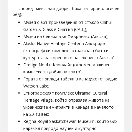
според мен, най-добри бяха (в хронологичен
ред):
Музея с арт-произведения от стъкло Chihuli
Garden & Glass в Сиатъл (САЩ);
Музея на Севера във Феърбенкс (Аляска);
Alaska Native Heritage Center в Анкъридж
(етнографски комплекс отразяващ бита и
културата на коренното население в Аляска);
Dredge No 4 в Клондайк (огромен машинен
комплекс за добив на злато);
Гората от хиляди табели в канадското градче
Watson Lake;
Eтнографският комплекс Ukrainial Cultural
Heritage Village, който отразява живота на
украинските емигранти в Канада в началото
на 20-ти век;
Regina Royal Saskatchewan Museum, който бих
нарекъл природо-научен и културно-