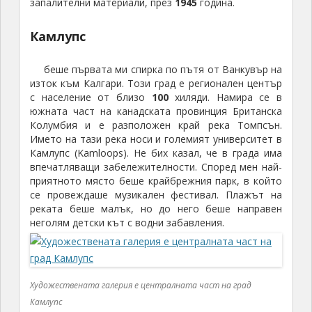
запалителни материали, през
1945
година.
Камлупс
беше първата ми спирка по пътя от Ванкувър на
изток към Калгари. Този град е регионален център
с население от близо
100
хиляди. Намира се в
южната част на канадската провинция Британска
Колумбия и е разположен край река Томпсън.
Името на тази река носи и големият университет в
Камлупс (Kamloops). Не бих казал, че в града има
впечатляващи забележителности. Според мен най-
приятното място беше крайбрежния парк, в който
се провеждаше музикален фестивал. Плажът на
реката беше малък, но до него беше направен
неголям детски кът с водни забавления.
Художествената галерия е централната част на град
Камлупс