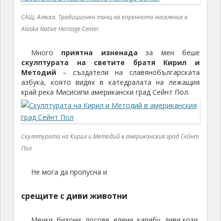
САЩ, Аляска. Традиционен танц на коренното население в
Alaska Native Heritage Center
Много
приятна изненада
за мен беше
скулптурата на светите братя Кирил и
Методий
– създатели на славянобългарската
азбука, която видях в катедралата на лежащия
край река Мисисипи американски град Сейнт Пол.
Скулптурата на Кирил и Методий в американския град Сейнт
Пол
Не мога да пропусна и
срещите с диви животни
Мечки, бизони, лосове, елени, карибу, диви кози,