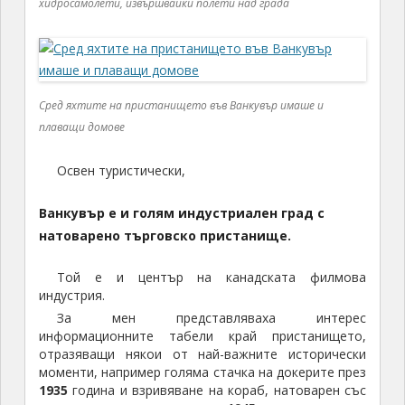
хидросамолети, извършвайки полети над града
Сред яхтите на пристанището във Ванкувър имаше и
плаващи домове
Освен туристически,
Ванкувър е и голям индустриален град с
натоварено търговско пристанище.
Той е и център на канадската филмова
индустрия.
За мен представляваха интерес
информационните табели край пристанището,
отразяващи някои от най-важните исторически
моменти, например голяма стачка на докерите през
1935
година и взривяване на кораб, натоварен със