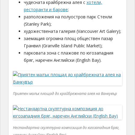
чудесната крайбрежна алея с
хотели,
ресторанти и барове
;
разположения на полуостров парк Стенли
(Stanley Park);
художествената галерия (Vancouver Art Galery);
заемащия огромна площ обществен пазар
Гранвил (Granville Island Public Market);
парковата зона с плажове по югозападния
бряг, наречен Английски (English Bay).
Приятен малък площад до крайбрежната алея на Ванкувър
Нестандартна скулптурна композиция до югозападния бряг,
наречен Английски (English Bay)