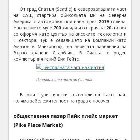
От град Сиатъл (Seattle) в северозападната част
на САЩ стартира обиколката ми на Северна
Америка с автомобил под наем през
2019
година.
Населението му е
700
хиляди и от края на
20-
ти век
се оформя като център на високите технологии и
IT-сектора. Тук е седалището на компании като
Амазон и Майкрософ, на веригата заведения за
бързо хранене Старбъкс. В Сиатъл е роден
компютърния гений Бил Гейтс.
Централната част на Сиатъл
В моя туристически пътеводител като най-
голяма забележителност на града е посочен
обществения пазар Пайк плейс маркет
(Pike Place Market)