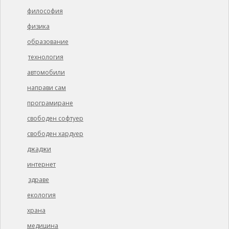
философия
физика
образование
технология
автомобили
направи сам
програмиране
свободен софтуер
свободен хардуер
джаджи
интернет
здраве
екология
храна
медицина