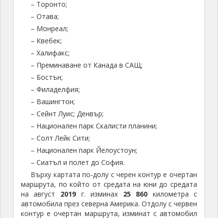
– Торонто;
– Отава;
– Монреал;
– Квебек;
– Халифакс;
– Преминаване от Канада в САЩ;
– Бостън;
– Филаделфия;
– Вашингтон;
– Сейнт Луис; Денвър;
– Национален парк Скалисти планини;
– Солт Лейк Сити;
– Национален парк Йелоустоун;
– Сиатъл и полет до София.
Върху картата по-долу с черен контур е очертан
маршрута, по който от средата на юни до средата
на август
2019
г. изминах
25 860
километра с
автомобила през северна Америка. Отдолу с червен
контур е очертан маршрута, изминат с автомобил