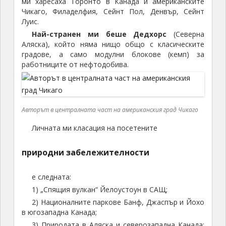
ми харесаха Торонто в Канада и американските
Чикаго, Филаделфия, Сейнт Пол, Денвър, Сейнт
Луис.
Най-странен ми беше Дедхорс
(Северна
Аляска), който няма нищо общо с класическите
градове, а само модулни блокове (кемп) за
работниците от нефтодобива.
Авторът в централната част на американския град Чикаго
Личната ми класация на посетените
природни забележителности
е следната:
1) „Спящия вулкан“ Йелоустоун в САЩ;
2) Националните паркове Банф, Джаспър и Йохо
в югозападна Канада;
3) Природата в Аляска и северозападна Канада;