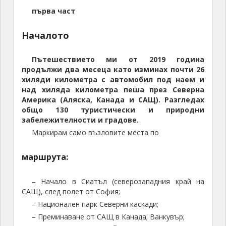
първа част
Началото
Пътешествието ми от 2019 година
продължи два месеца като изминах почти 26
хиляди километра с автомобил под наем и
над хиляда километра пеша през Северна
Америка (Аляска, Канада и САЩ). Разгледах
общо 1
3
0 туристически и природни
забележителности и градове.
Маркирам само възловите места по
маршрута:
– Начало в Сиатъл (северозападния край на
САЩ), след полет от София;
– Национален парк Северни каскади;
– Преминаване от САЩ в Канада; Ванкувър;