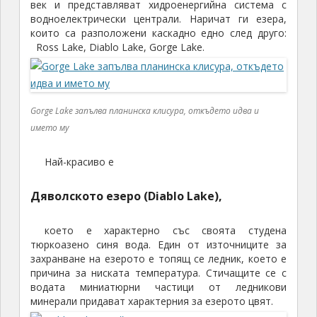
век и представляват хидроенергийна система с
водноелектрически централи. Наричат ги езера,
които са разположени каскадно едно след друго:
Ross Lake, Diablo Lake, Gorge Lake.
Gorge Lake запълва планинска клисура, откъдето идва и
името му
Най-красиво е
Дяволското езеро (Diablo Lake),
което е характерно със своята студена
тюркоазено синя вода. Един от източниците за
захранване на езерото е топящ се ледник, което е
причина за ниската температура. Стичащите се с
водата миниатюрни частици от ледникови
минерали придават характерния за езерото цвят.