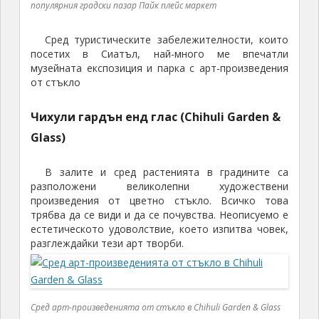
популярния градски пазар Пайк плейс маркет
Сред туристическите забележителности, които
посетих в Сиатъл, най-много ме впечатли
музейната експозиция и парка с арт-произведения
от стъкло
Чихули гардън енд глас (Chihuli Garden &
Glass)
В залите и сред растенията в градините са
разположени великолепни художествени
произведения от цветно стъкло. Всичко това
трябва да се види и да се почувства. Неописуемо е
естетическото удоволствие, което изпитва човек,
разглеждайки тези арт творби.
Сред арт-произведенията от стъкло в Chihuli Garden & Glass