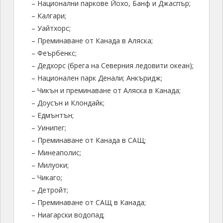
– Национални паркове Йохо, Банф и Джаспър;
– Калгари;
– Уайтхорс;
– Преминаване от Канада в Аляска;
– Феърбенкс;
– Дедхорс (брега на Северния ледовити океан);
– Национален парк Денали; Анкъридж;
– Чикън и преминаване от Аляска в Канада;
– Доусън и Клондайк;
– Едмънтън;
– Уинипег;
– Преминаване от Канада в САЩ;
– Минеаполис;
– Милуоки;
– Чикаго;
– Детройт;
– Преминаване от САЩ в Канада;
– Ниагарски водопад;