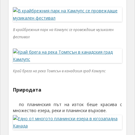
В крайбрежния парк на Камлупс се провеждаше музикален
фестивал
Край брега на река Томпсън в канадския град Камлупс
Природата
по планинския път на изток беше красива с
множество езера, реки и планински върхове.