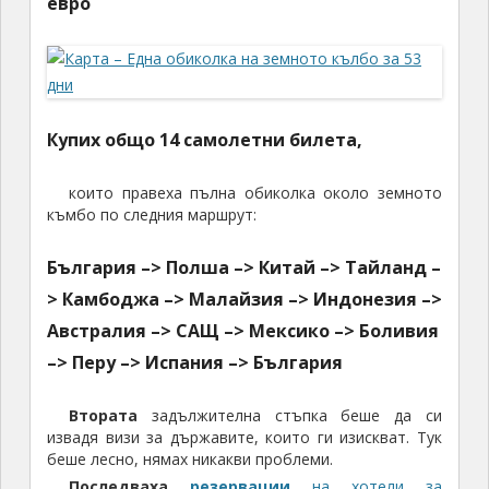
евро
Купих общо 14 самолетни билета,
които правеха пълна обиколка около земното
къмбо по следния маршрут:
България –> Полша –> Китай –> Тайланд –
> Камбоджа –> Малайзия –> Индонезия –>
Австралия –> САЩ –> Мексико –> Боливия
–> Перу –> Испания –> България
Втората
задължителна стъпка беше да си
извадя визи за държавите, които ги изискват. Тук
беше лесно, нямах никакви проблеми.
Последваха
резервации
на хотели за