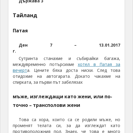
Тайланд
Патая
Ден 7 – 13.01.2017
г.
Сутринта станахме и събирайки багажа,
междувременно потърсихме
хотел в Патая за
вечерт
а. Цените бяха доста ниски. След това
отидохме на автогарата. Докато чакахме на
спирката, за първи път забелязах
мъже, изглеждащи като жени, или по-
точно – трансполови жени
Това са хора, които са се родили мъже, но
променят телата си, за да изглеждат като
противоположния пол. Знаех, че това е много
популярно в Тайланд, и че често тези хора са много