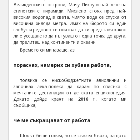
Великденските острови, Мачу Пикчу и най-вече на
египетските пирамиди. Мислено стоях пред най-
високия водопад в света, чиято вода се спуска от
височина хиляда метра. Имах на бюрото си един
глобус и редовно се опитвах да си представя какво
ли е усещането да пътуваш от една точка до друга,
да прелиташ над континенти и океани.
Времето си минаваше, аз
пораснах, намерих си хубава работа,
появиха се нискобюджетните авиолинии и
започнах лека-полека да карам по списъка с
мечтаните дестинации от детската енциклопедия.
Докато дойде краят на
2016
г., когато ми
съобщиха,
че ме съкращават от работа
Шокът беше голям, но се съвзех бързо, защото