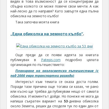
видях в това възможност да се концентрирам да
сбъдна колкото се може повече свои мечти. А как
най-лесно да го направя? Като завъртя една пълна
обиколка на земното кълбо!
Така започва моята книга
„Една обиколка на земното кълбо“
.
Още преди да се появи идеята за книгата
публикувах в
Patepis.com
подробно цялата
организация по пътешествието:
Планиране на околосветско пътешествие (с
под 2000 евро транспортни разходи)
Интересът към темата се оказа доста голям.
Поради тази причина още тогава си казах, че рано
или късно ще трябва да пубикувам нещо от самата
обиколка. И моментът дойде. Но понеже не мога да
напиша съкратен вариант на
53
-дневна обиколка
около Земята, реших да споделя тук по един ден от