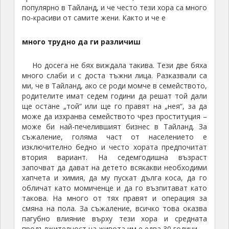
по-красиви от самите жени. Както и че е
много трудно да ги различиш
Но досега не бях виждала такива. Тези две бяха
много слаби и с доста тъжни лица. Разказвали са
ми, че в Тайланд, ако се роди момче в семейството,
родителите имат седем години да решат той дали
ще остане „той“ или ще го правят на „нея“, за да
може да изхранва семейството чрез проституция –
може би най-печелившият бизнес в Тайланд. За
съжаление, голяма част от населението е
изключително бедно и често хората предпочитат
втория вариант. На седемгодишна възраст
започват да дават на детето всякакви необходими
хапчета и химия, да му пускат дълга коса, да го
обличат като момиченце и да го възпитават като
такова. На много от тях правят и операция за
смяна на пола. За съжаление, всичко това оказва
пагубно влияние върху тези хора и средната
продължителност на живота им е едва 30 години.