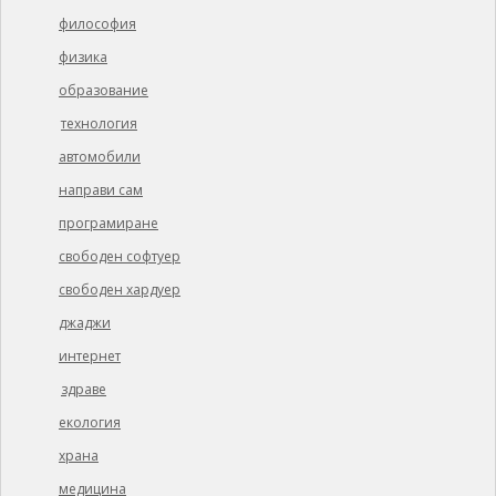
философия
физика
образование
технология
автомобили
направи сам
програмиране
свободен софтуер
свободен хардуер
джаджи
интернет
здраве
екология
храна
медицина