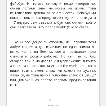
фейсбук. И тогава се случи нещо невероятно,
сякаш получих знак, че искам, не искам, това
пътешествие трябва да се осъществи: фейсбук ми
показа спомен как преди осем години на тази дата
–
7
януари, съм създала албум със снимки, който
съм озаглавила „Around the world“ (Около света).
Аз много добре си спомням, че направих този
албум с идеята да си качвам по една снимка от
всяко кътче на Земята, което посещавам през
отпуските, докато работех. Но как пък го бях
създала точно на датата
7
януари? Денят, в който
аз наистина потеглях за Around the world! След като
видях този спомен, сякаш ми олекна на душата.
Казах си, че това явно е било планирано от „нещо“
или „някой“ и аз просто следвам предначертания
път.
На летище София