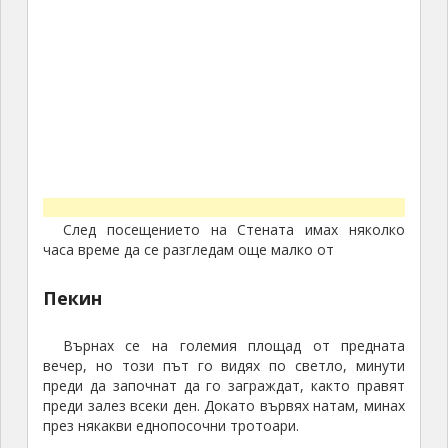
След посещението на Стената имах няколко
часа време да се разгледам още малко от
Пекин
Върнах се на големия площад от предната
вечер, но този път го видях по светло, минути
преди да започнат да го заграждат, както правят
преди залез всеки ден. Докато вървях натам, минах
през някакви еднопосочни тротоари.