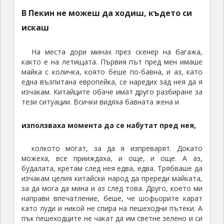
В Пекин не можеш да ходиш, където си
искаш
На места дори минах през скенер на багажа,
както е на летищата. Първия път пред мен имаше
майка с количка, която беше по-бавна, и аз, като
една възпитана европейка, се наредих зад нея да я
изчакам. Китайците обаче имат друго разбиране за
тези ситуации. Всички видяха бавната жена и
използваха момента да се набутат пред нея,
колкото могат, за да я изпреварят. Докато
можеха, все прииждаха, и още, и още. А аз,
будалата, кретам след нея едва, едва. Трябваше да
изчакам целия китайски народ да пререди майката,
за да мога да мина и аз след това. Друго, което ми
направи впечатление, беше, че шофьорите карат
като луди и никой не спира на пешеходни пътеки. А
пък пешеходците не чакат да им светне зелено и си
пресичат който както си иска. Сигурно затова онези