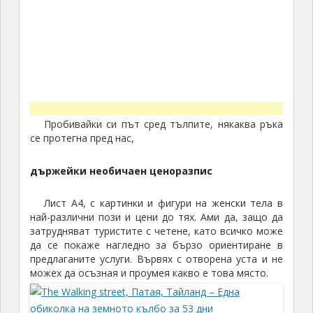
Пробивайки си път сред тълпите, някаква ръка
се протегна пред нас,
държейки необичаен ценоразпис
Лист А4, с картинки и фигури на женски тела в
най-различни пози и цени до тях. Ами да, защо да
затрудняват туристите с четене, като всичко може
да се покаже нагледно за бързо ориентиране в
предлаганите услуги. Вървях с отворена уста и не
можех да осъзная и проумея какво е това място.