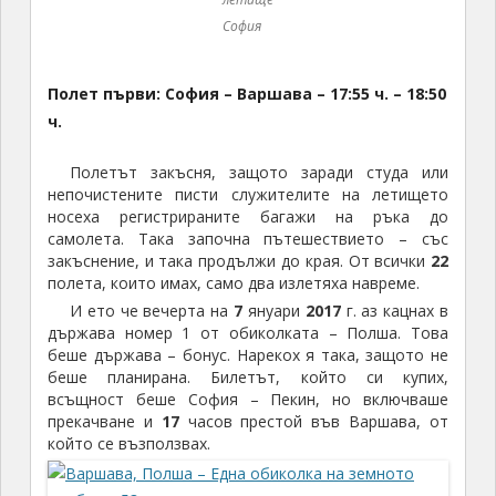
Полет първи: София – Варшава – 17:55 ч. – 18:50
ч.
Полетът закъсня, защото заради студа или
непочистените писти служителите на летището
носеха регистрираните багажи на ръка до
самолета. Така започна пътешествието – със
закъснение, и така продължи до края. От всички
22
полета, които имах, само два излетяха навреме.
И ето че вечерта на
7
януари
2017
г. аз кацнах в
държава номер 1 от обиколката – Полша. Това
беше държава – бонус. Нарекох я така, защото не
беше планирана. Билетът, който си купих,
всъщност беше София – Пекин, но включваше
прекачване и
17
часов престой във Варшава, от
който се възползвах.