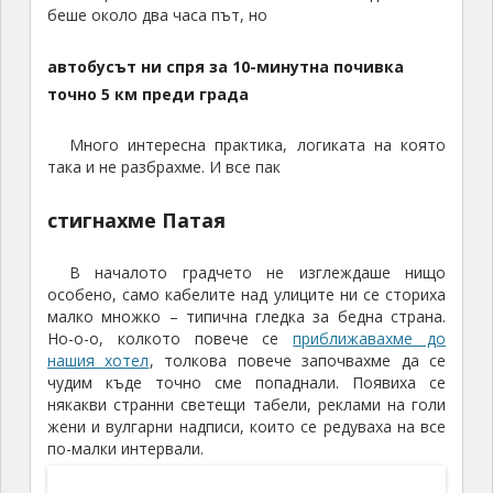
автобусът ни спря за
10-
минутна почивка
точно
5
км преди града
Много интересна практика, логиката на която
така и не разбрахме. И все пак
стигнахме Патая
В началото градчето не изглеждаше нищо
особено, само кабелите над улиците ни се сториха
малко множко – типична гледка за бедна страна.
Но-о-о, колкото повече се
приближавахме до
нашия хотел
, толкова повече започвахме да се
чудим къде точно сме попаднали. Появиха се
някакви странни светещи табели, реклами на голи
жени и вулгарни надписи, които се редуваха на все
по-малки интервали.