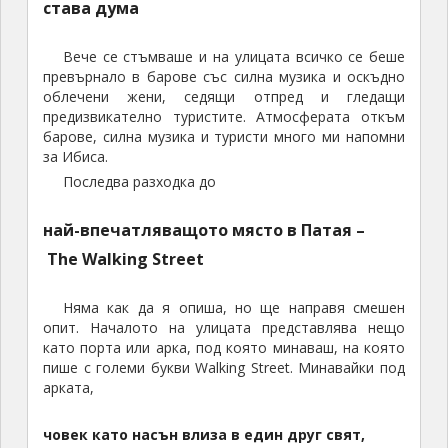
Вече се стъмваше и на улицата всичко се беше
превърнало в барове със силна музика и оскъдно
облечени жени, седящи отпред и гледащи
предизвикателно туристите. Атмосферата откъм
барове, силна музика и туристи много ми напомни
за Ибиса.
Последва разходка до
най-впечатляващото място в Патая –
The Walking Street
Няма как да я опиша, но ще направя смешен
опит. Началото на улицата представлява нещо
като порта или арка, под която минаваш, на която
пише с големи букви Walking Street. Минавайки под
арката,
човек като насън влиза в един друг свят,