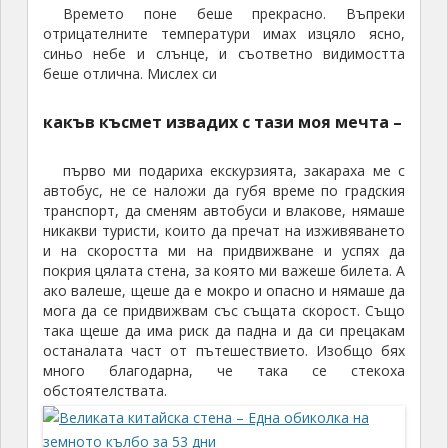
отрицателните температури имах изцяло ясно,
синьо небе и слънце, и съответно видимостта
беше отлична. Мислех си
какъв късмет извадих с тази моя мечта –
първо ми подариха екскурзията, закараха ме с
автобус, не се наложи да губя време по градския
транспорт, да сменям автобуси и влакове, нямаше
никакви туристи, които да пречат на изживяването
и на скоростта ми на придвижване и успях да
покрия цялата стена, за която ми важеше билета. А
ако валеше, щеше да е мокро и опасно и нямаше да
мога да се придвижвам със същата скорост. Също
така щеше да има риск да падна и да си прецакам
останалата част от пътешествието. Изобщо бях
много благодарна, че така се стекоха
обстоятелствата.