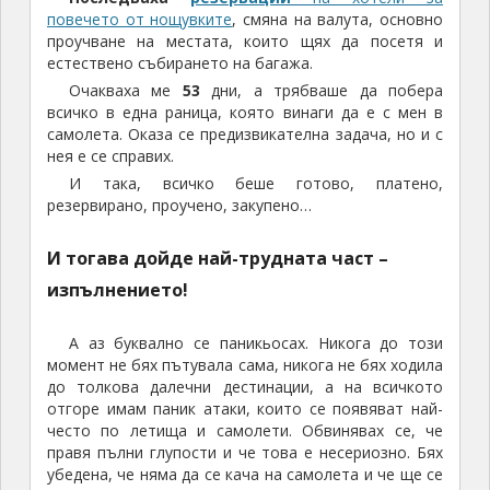
повечето от нощувките
, смяна на валута, основно
проучване на местата, които щях да посетя и
естествено събирането на багажа.
Очакваха ме
53
дни, а трябваше да побера
всичко в една раница, която винаги да е с мен в
самолета. Оказа се предизвикателна задача, но и с
нея е се справих.
И така, всичко беше готово, платено,
резервирано, проучено, закупено…
И тогава дойде най-трудната част –
изпълнението!
А аз буквално се паникьосах. Никога до този
момент не бях пътувала сама, никога не бях ходила
до толкова далечни дестинации, а на всичкото
отгоре имам паник атаки, които се появяват най-
често по летища и самолети. Обвинявах се, че
правя пълни глупости и че това е несериозно. Бях
убедена, че няма да се кача на самолета и че ще се