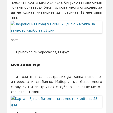
големи булеварди бяха толкова много оградени, за
да не хукнат китайците да пресичат
1
2-лентовия
път.
Пекин
Привечер си харесах един друг
мол за вечеря
и този път се престраших да хапна нещо по-
интересно и стабилно. Изборът ми беше много
сполучлив и си тръгнах с хубаво впечатление от
храната в Пекин.
Държава 3