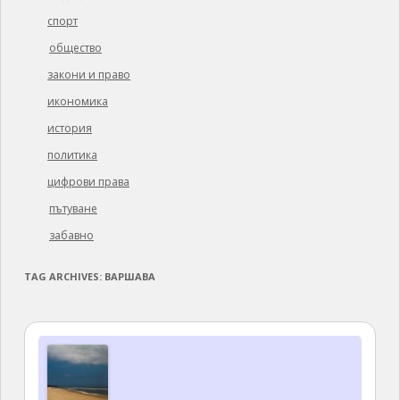
спорт
общество
закони и право
икономика
история
политика
цифрови права
пътуване
забавно
TAG ARCHIVES:
ВАРШАВА