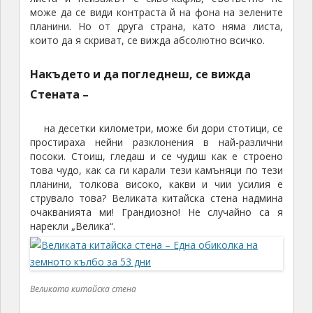
планини. Но от друга страна, като няма листа,
които да я скриват, се вижда абсолютно всичко.
Накъдето и да погледнеш, се вижда
Стената –
на десетки километри, може би дори стотици, се
простираха нейни разклонения в най-различни
посоки. Стоиш, гледаш и се чудиш как е строено
това чудо, как са ги карали тези камъняци по тези
планини, толкова високо, какви и чии усилия е
струвало това? Великата китайска стена надмина
очакванията ми! Грандиозно! Не случайно са я
нарекли „Велика“.
Великата китайска стена
Времето поне беше прекрасно. Въпреки