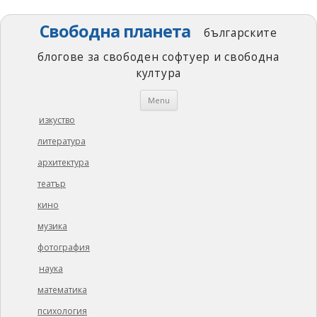
Свободна планета
българските
блогове за свободен софтуер и свободна
култура
Skip
Menu
to
content
изкуство
литература
архитектура
театър
кино
музика
фотография
наука
математика
психология