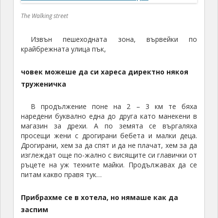
The Walking street
Извън пешеходната зона, вървейки по
крайбрежната улица пък,
човек можеше да си хареса директно някоя
труженичка
В продължение поне на 2 – 3 км те бяха
наредени буквално една до друга като манекени в
магазин за дрехи. А по земята се въргаляха
просещи жени с дрогирани бебета и малки деца.
Дрогирани, хем за да спят и да не плачат, хем за да
изглеждат още по-жално с висящите си главички от
ръцете на уж техните майки. Продължавах да се
питам какво правя тук…
Прибрахме се в хотела, но нямаше как да
заспим