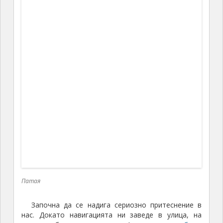
Патая
Започна да се надига сериозно притеснение в
нас. Докато навигацията ни заведе в улица, на
която табелите преливаха. А
хотелът ни беше
точно
по средата на тази улица. Оказа се, че сме