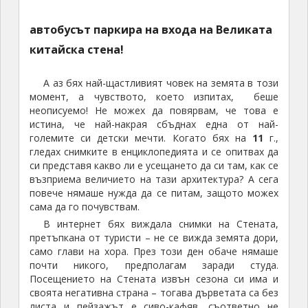
автобусът паркира на входа на Великата
китайска стена!
А аз бях най-щастливият човек на земята в този
момент, а чувството, което изпитах, беше
неописуемо! Не можех да повярвам, че това е
истина, че най-накрая сбъднах една от най-
големите си детски мечти. Когато бях на
11
г.,
гледах снимките в енциклопедията и се опитвах да
си представя какво ли е усещането да си там, как се
възприема величието на тази архитектура? А сега
повече нямаше нужда да се питам, защото можех
сама да го почувствам.
В интернет бях виждала снимки на Стената,
претъпкана от туристи – не се вижда земята дори,
само глави на хора. През този ден обаче нямаше
почти никого, предполагам заради студа.
Посещението на Стената извън сезона си има и
своята негативна страна – тогава дърветата са без
листа и пейзажът е сиво-кафяв, съответно не
може да се види контраста й на фона на зелените