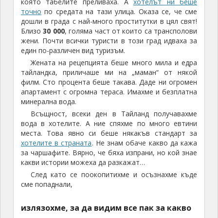
дошли в града с най-много проститутки в цял свят!
Близо
30 000
, голяма част от които са трансполови
жени. Почти всички туристи в този град идваха за
един по-различен вид туризъм.
Жената на рецепцията беше много мила и едра
тайландка, приличаше ми на „маман“ от някой
филм. Сто процента беше такава. Даде ни огромен
апартамент с огромна тераса. Имахме и безплатна
минерална вода.
Всъщност, всеки ден в Тайланд получавахме
вода в хотелите. А ние спяхме по много евтини
места. Това явно си беше някакъв стандарт за
хотелите в страната
. Не знам обаче какво да кажа
за чаршафите. Вярно, че бяха изпрани, но кой знае
какви истории можеха да разкажат…
След като се поокопитихме и осъзнахме къде
сме попаднали,
излязохме, за да видим все пак за какво
става дума