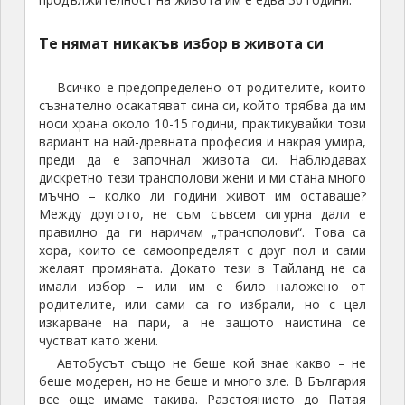
Те нямат никакъв избор в живота си
Всичко е предопределено от родителите, които
съзнателно осакатяват сина си, който трябва да им
носи храна около 10-15 години, практикувайки този
вариант на най-древната професия и накрая умира,
преди да е започнал живота си. Наблюдавах
дискретно тези трансполови жени и ми стана много
мъчно – колко ли години живот им оставаше?
Между другото, не съм съвсем сигурна дали е
правилно да ги наричам „трансполови“. Това са
хора, които се самоопределят с друг пол и сами
желаят промяната. Докато тези в Тайланд не са
имали избор – или им е било наложено от
родителите, или сами са го избрали, но с цел
изкарване на пари, а не защото наистина се
чустват като жени.
Автобусът също не беше кой знае какво – не
беше модерен, но не беше и много зле. В България
все още имаме такива. Разстоянието до Патая
беше около два часа път, но