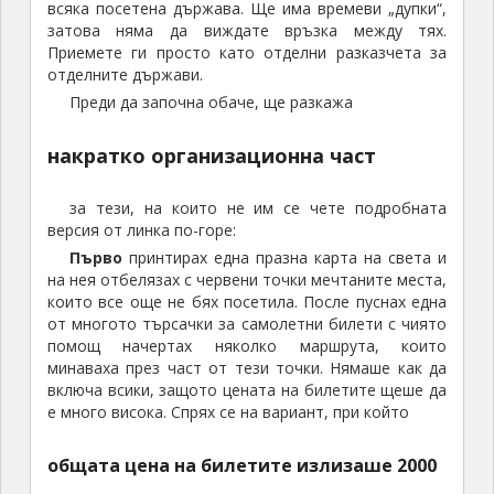
всяка посетена държава. Ще има времеви „дупки“,
затова няма да виждате връзка между тях.
Приемете ги просто като отделни разказчета за
отделните държави.
Преди да започна обаче, ще разкажа
накратко организационна част
за тези, на които не им се чете подробната
версия от линка по-горе:
Първо
принтирах една празна карта на света и
на нея отбелязах с червени точки мечтаните места,
които все още не бях посетила. После пуснах една
от многото търсачки за самолетни билети с чиято
помощ начертах няколко маршрута, които
минаваха през част от тези точки. Нямаше как да
включа всики, защото цената на билетите щеше да
е много висока. Спрях се на вариант, при който
общата цена на билетите излизаше 2000