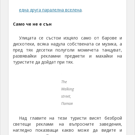
една друга паралелна вселена
.
Само че не е сън
Улицата се състои изцяло само от барове и
дискотеки, всяка надула собствената си музика, а
пред тях десетки полуголи момичета танцуват,
развявайки рекламни предмети и махайки на
туристите да дойдат при тях.
The
Walking
street,
Патая
Над главите на тези туристи висят безброй
светещи реклами на въпросните заведения,
нагледно показващи какво може да видите и
получите в тях. Тълпи от туристи, повечето мъже.