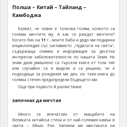
Полша – Китай – Тайланд –
Камбоджа
Казват, че човек е толкова голям, колкото са
големи мечтите му. А как се раждат мечтите?
Когато бях на
11
г., моите баба и дядо ми подариха
енциклопедия със заглавието „Чудесата на света“,
съдържаща снимки и информация за десетки
интересни забележителности по нашата Земя. Не
знам дали умишлено са търсели книга от този тип
или случайно са я видели и са решили, че е
подходяща за рождения ми ден, но тази книга до
голяма степен предопредели бъдещето ми.
Още при първото й разлистване
започнах да мечтая
Много се впечатлих от мащабите на
Великата китайска стена и от най-големия камък в
света – Ейърс Рок. Заплени ме мистиката на