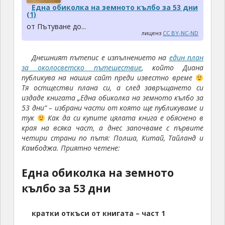
Една обиколка на земното кълбо за 53 дни
(1)
от Пътуване до...
лиценз
CC BY-NC-ND
Днешният пътепис е изпълнението на
един план
за околосветско пътешествие
, който Диана
публикува на нашия сайт преди известно време
Тя остществи плана си, а след завръщането си
издаде книгата „Една обиколка на земното кълбо за
53 дни“ – избрани части от която ще публикуваме и
тук
Как да си купите цялата книга е обяснено в
края на всяка част, а днес започваме с първите
четири страни по пътя: Полша, Китай, Тайланд и
Камбоджа. Приятно четене:
Една обиколка на земното
кълбо за 53 дни
кратки откъси от книгата – част 1