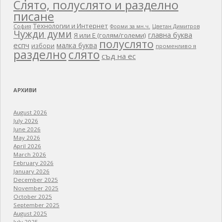
Слято, полуслято и разделно
писане
Технологии и Интернет
Цветан Димитров
София
Форми за мн.ч.
Чужди думи
главна буква
Я или Е (голям/големи)
полуслято
еспч
малка буква
избори
променливо я
разделно
слято
съд на ес
АРХИВИ
August 2026
July 2026
June 2026
May 2026
April 2026
March 2026
February 2026
January 2026
December 2025
November 2025
October 2025
September 2025
August 2025
July 2025