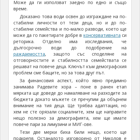
Може да ги използват заедно по едно и също
време.
Доказано това води освен до изграждане на по-
стабилни личности от тези деца, но и до по-
стабилни семейства и по-малко разводи, което ще
може да го пакетирате добре в
консервативната
си
реторика. Отделно има изследвания, че
дългосрочно води до подобрение на
раждаемостта
, защото със споделяне на
отговорностите и стабилността семействата се
решават на повече деца. Ключът към демографския
проблем сме бащите, но за това друг път.
За финансовия аспект, който явно предимно
занимава Радевите хора – поне в ранен етап
мярката ще доведе до намаляване на разходите за
бюджета докато мъжете се пречупим да обърнем
внимание на тия деца. Ще трябва адаптация, но
хем не сте орязали социалните, хем ще направите
нещо полезно за демографията, хем ще имате
повече пари за лимузини и МИГ-ове.
Тези две мерки биха били нещо, което ще
подкрепя. Останалото изговорено от Николов е