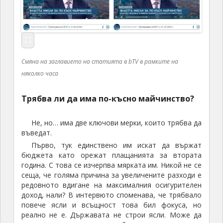
Смяна на заглавието на статията в bTV в рамките на
няколко часа
Трябва ли да има по-късно майчинство?
Не, но… има две ключови мерки, които трябва да
въведат.
Първо, тук единствено им искат да вържат
бюджета като орежат плащанията за втората
година. С това се изчерпва мярката им. Никой не се
сеща, че голяма причина за увеличените разходи е
редовното вдигане на максималния осигурителен
доход, нали? В интервюто споменава, че трябвало
повече ясли и всъщност това бил фокуса, но
реално не е. Държавата не строи ясли. Може да