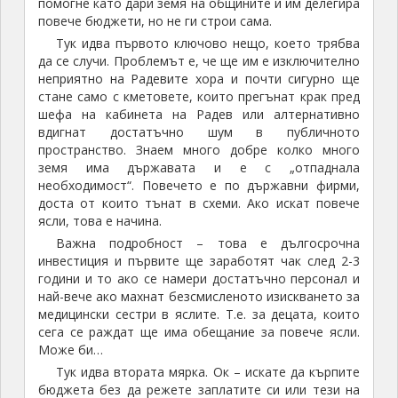
помогне като дари земя на общините и им делегира
повече бюджети, но не ги строи сама.
Тук идва първото ключово нещо, което трябва
да се случи. Проблемът е, че ще им е изключително
неприятно на Радевите хора и почти сигурно ще
стане само с кметовете, които прегънат крак пред
шефа на кабинета на Радев или алтернативно
вдигнат достатъчно шум в публичното
пространство. Знаем много добре колко много
земя има държавата и е с „отпаднала
необходимост“. Повечето е по държавни фирми,
доста от които тънат в схеми. Ако искат повече
ясли, това е начина.
Важна подробност – това е дългосрочна
инвестиция и първите ще заработят чак след 2-3
години и то ако се намери достатъчно персонал и
най-вече ако махнат безсмисленото изискването за
медицински сестри в яслите. Т.е. за децата, които
сега се раждат ще има обещание за повече ясли.
Може би…
Тук идва втората мярка. Ок – искате да кърпите
бюджета без да режете заплатите си или тези на