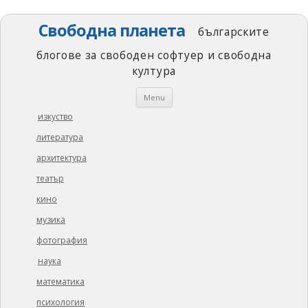
Свободна планета
българските
блогове за свободен софтуер и свободна
култура
Skip
Menu
to
content
изкуство
литература
архитектура
театър
кино
музика
фотография
наука
математика
психология