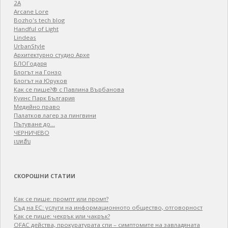
2A
Arcane Lore
Bozho's tech blog
Handful of Light
Lindeas
UrbanStyle
Архитектурно студио Архе
БЛОГодаря
Блогът на Гонзо
Блогът на Юруков
Как се пише?® с Павлина Върбанова
Куинс Парк България
Медийно право
Палатков лагер зa пингвини
Пътуване до…
ЧЕРНИЧЕВО
เบทฮับ
СКОРОШНИ СТАТИИ
Как се пише: промпт или промт?
Съд на ЕС: услуги на информационното общество, отговорност
Как се пише: чекрък или чакрък?
OFAC действа, прокуратурата спи – симптомите на завладяната