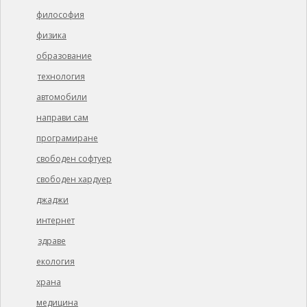
философия
физика
образование
технология
автомобили
направи сам
програмиране
свободен софтуер
свободен хардуер
джаджи
интернет
здраве
екология
храна
медицина