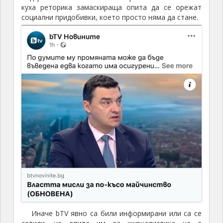
куха реторика замаскираща опита да се орежат
социални придобивки, което просто няма да стане.
Иначе bTV явно са били информирани или са се