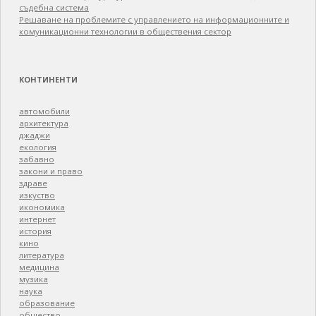
съдебна система
Решаване на проблемите с управлението на информационните и
комуникационни технологии в обществения сектор
КОНТИНЕНТИ
автомобили
архитектура
джаджи
екология
забавно
закони и право
здраве
изкуство
икономика
интернет
история
кино
литература
медицина
музика
наука
образование
общество