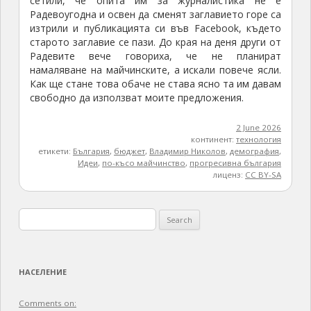
сетили, че опита им за журналистика не е
Радевоугодна и освен да сменят заглавието горе са
изтрили и публикацията си във Facebook, където
старото заглавие се пази. До края на деня други от
Радевите вече говориха, че не планират
намаляване на майчинските, а искали повече ясли.
Как ще стане това обаче не става ясно та им давам
свободно да използват моите предложения.
2 June 2026
континент:
технология
етикети:
България
,
бюджет
,
Владимир Николов
,
демография
,
Идеи
,
по-късо майчинство
,
прогресивна българия
лиценз:
CC BY-SA
Search
for:
НАСЕЛЕНИЕ
Comments on: