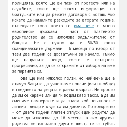
полицията, която ще ви пази от протести или на
службите, които ще снасят информация на
братушките или да режете договора с Боташ. Ако
искате да намалите разходите за втората година,
въвеждате това, което го
има вече
в много
европейски държави – част от платеното
родителство да се използва задължително от
бащата. Не е нужно да е 50/50 както
скандинавските държави – 6 месеца по избор от
тези две години са достатъчни за начало. Тъкмо
ще направите нещо, което е всъщност
прогресивно, за да се отсрамите от избора на име
за партията си.
Това ще има няколко ползи, но най-вече ще е
стимул бащите да участваме повече (или въобще)
в гледането на децата в ранна възраст. Не просто
да им се караме или да ги водим като такси, а да им
сменяме памперсите и да знаем кой всъщност е
личният лекар и къде са им дрехите. По-конкретно
– от двете години платен отпуск един родител да
може да използва до 18 месеца, а ако другият
родител не използва другите шест, те се губят.