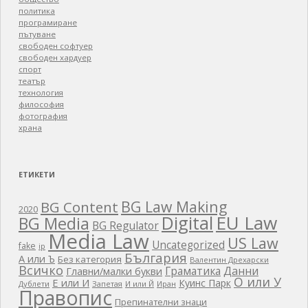
политика
програмиране
пътуване
свободен софтуер
свободен хардуер
спорт
театър
технология
философия
фотография
храна
ЕТИКЕТИ
BG Law Making
BG Content
2020
EU Law
Digital
BG Media
BG Regulator
Media Law
US Law
Uncategorized
fake
ip
България
А или Ъ
Без категория
Валентин Дрехарски
Всичко
Граматика
Данни
Главни/малки букви
О или У
Е или И
Куинс Парк
Дублети
Запетая
И или Й
Иран
Правопис
Препинателни знаци