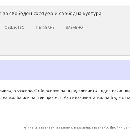
 за свободен софтуер и свободна култура
Skip
ОБЩЕСТВО
ПЪТУВАНЕ
ЗАБАВНО
to
content
ЗАКОНИ И ПРАВО
ИКОНОМИКА
ИСТОРИЯ
ПОЛИТИКА
ЦИФРОВИ ПРАВА
ззивно, въззивни. С обявяване на определението съдът насрочв
астна жалба или частен протест. Ако въззивната жалба бъде отх
етикети:
въззивен
,
въззивна
,
въззивни
,
въззивно
,
Двойни съгла