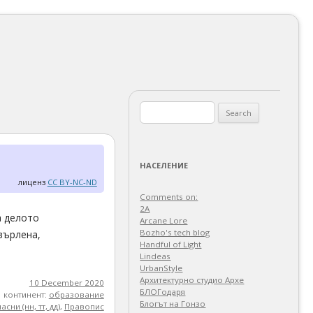
Search
for:
НАСЕЛЕНИЕ
лиценз
CC BY-NC-ND
Comments on:
2A
а делото
Arcane Lore
Bozho's tech blog
върлена,
Handful of Light
Lindeas
UrbanStyle
Архитектурно студио Архе
10 December 2020
БЛОГодаря
континент:
образование
Блогът на Гонзо
сни (нн, тт, дд)
,
Правопис