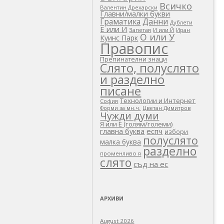
Всичко
Валентин Дрехарски
Главни/малки букви
Граматика
Данни
Дублети
Е или И
Запетая
И или Й
Иран
О или У
Куинс Парк
Правопис
Препинателни знаци
Слято, полуслято
и разделно
писане
Технологии и Интернет
София
Цветан Димитров
Форми за мн.ч.
Чужди думи
Я или Е (голям/големи)
еспч
главна буква
избори
полуслято
малка буква
разделно
променливо я
слято
съд на ес
АРХИВИ
August 2026