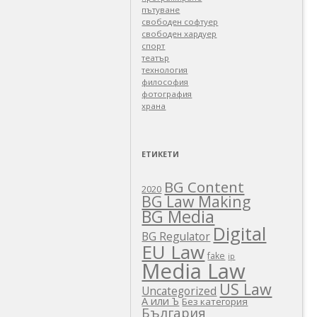
пътуване
свободен софтуер
свободен хардуер
спорт
театър
технология
философия
фотография
храна
ЕТИКЕТИ
BG Content
2020
BG Law Making
BG Media
Digital
BG Regulator
EU Law
fake
ip
Media Law
US Law
Uncategorized
А или Ъ
Без категория
България