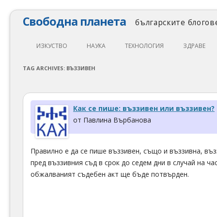
Свободна планета
българските блогове
ИЗКУСТВО
НАУКА
ТЕХНОЛОГИЯ
ЗДРАВЕ
ЛИТЕРАТУРА
МАТЕМАТИКА
АВТОМОБИЛИ
ЕКОЛОГИЯ
TAG ARCHIVES:
ВЪЗЗИВЕН
АРХИТЕКТУРА
ПСИХОЛОГИЯ
НАПРАВИ САМ
ХРАНА
ТЕАТЪР
ФИЛОСОФИЯ
ПРОГРАМИРАНЕ
МЕДИЦИНА
Как се пише: въззивен или въззивен?
КИНО
ФИЗИКА
СВОБОДЕН СОФТУЕР
СПОРТ
от Павлина Върбанова
МУЗИКА
ОБРАЗОВАНИЕ
СВОБОДЕН ХАРДУЕР
Правилно е да се пише въззивен, също и въззивна, въ
ФОТОГРАФИЯ
ДЖАДЖИ
пред въззивния съд в срок до седем дни в случай на ч
ИНТЕРНЕТ
обжалваният съдебен акт ще бъде потвърден.