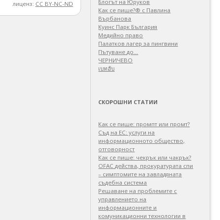
Блогът на Юруков
лиценз:
CC BY-NC-ND
Как се пише?® с Павлина
Върбанова
Куинс Парк България
Медийно право
Палатков лагер зa пингвини
Пътуване до…
ЧЕРНИЧЕВО
เบทฮับ
СКОРОШНИ СТАТИИ
Как се пише: промпт или промт?
Съд на ЕС: услуги на
информационното общество,
отговорност
Как се пише: чекрък или чакрък?
OFAC действа, прокуратурата спи
– симптомите на завладяната
съдебна система
Решаване на проблемите с
управлението на
информационните и
комуникационни технологии в