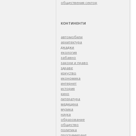
обществения сектор
КОНТИНЕНТИ
автомобили
архитектура
джаджи
екология
забавно
закони и право
здраве
изкуство
икономика
интернет
история
кино
литература
медицина
музика
наука
образование
общество
политика
програмиране