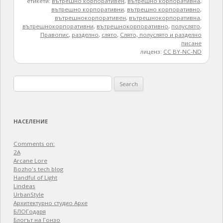
етикети:
вътрешно корпоративен
,
вътрешно корпоративна
,
вътрешно корпоративни
,
вътрешно корпоративно
,
вътрешнокорпоративен
,
вътрешнокорпоративна
,
вътрешнокорпоративни
,
вътрешнокорпоративно
,
полуслято
,
Правопис
,
разделно
,
слято
,
Слято, полуслято и разделно
писане
лиценз:
CC BY-NC-ND
Search
for:
НАСЕЛЕНИЕ
Comments on:
2A
Arcane Lore
Bozho's tech blog
Handful of Light
Lindeas
UrbanStyle
Архитектурно студио Архе
БЛОГодаря
Блогът на Гонзо