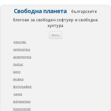
Свободна планета
българските
блогове за свободен софтуер и свободна
култура
Skip
Menu
to
content
изкуство
литература
архитектура
театър
кино
музика
фотография
наука
математика
психология