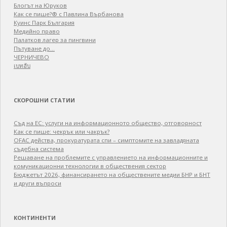
Блогът на Юруков
Как се пише?® с Павлина Върбанова
Куинс Парк България
Медийно право
Палатков лагер зa пингвини
Пътуване до…
ЧЕРНИЧЕВО
เบทฮับ
СКОРОШНИ СТАТИИ
Съд на ЕС: услуги на информационното общество, отговорност
Как се пише: чекрък или чакрък?
OFAC действа, прокуратурата спи – симптомите на завладяната
съдебна система
Решаване на проблемите с управлението на информационните и
комуникационни технологии в обществения сектор
Бюджетът 2026, финансирането на обществените медии БНР и БНТ
и други въпроси
КОНТИНЕНТИ