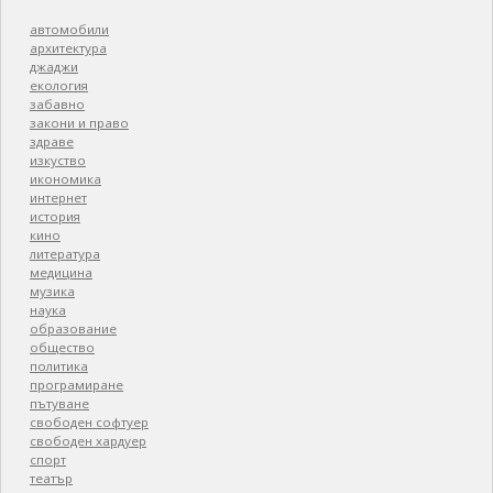
автомобили
архитектура
джаджи
екология
забавно
закони и право
здраве
изкуство
икономика
интернет
история
кино
литература
медицина
музика
наука
образование
общество
политика
програмиране
пътуване
свободен софтуер
свободен хардуер
спорт
театър