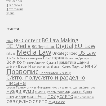
технология
философия
фотография
храна
ЕТИКЕТИ
BG Law Making
BG Content
2020
EU Law
Digital
BG Media
BG Regulator
Media Law
US Law
Uncategorized
fake
ip
България
А или Ъ
Без категория
Валентин Дрехарски
Всичко
Граматика
Данни
Главни/малки букви
О или У
Е или И
Куинс Парк
Дублети
Запетая
И или Й
Иран
Правопис
Препинателни знаци
Слято, полуслято и разделно
писане
Технологии и Интернет
Цветан Димитров
София
Форми за мн.ч.
Чужди думи
главна буква
Я или Е (голям/големи)
полуслято
еспч
малка буква
избори
променливо я
разделно
слято
съд на ес