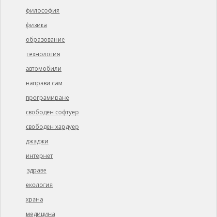
философия
физика
образование
технология
автомобили
направи сам
програмиране
свободен софтуер
свободен хардуер
джаджи
интернет
здраве
екология
храна
медицина