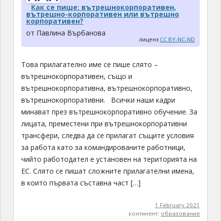
Как се пише: вътрешнокорпоративен,
вътрешно-корпоративен или вътрешно
корпоративен?
от Павлина Върбанова
лиценз
CC BY-NC-ND
Това прилагателно име се пише слято –
вътрешнокорпоративен, също и
вътрешнокорпоративна, вътрешнокорпоративно,
вътрешнокорпоративни. Всички наши кадри
минават през вътрешнокорпоративно обучение. За
лицата, преместени при вътрешнокорпоративни
трансфери, следва да се прилагат същите условия
за работа като за командированите работници,
чийто работодател е установен на територията на
ЕС. Слято се пишат сложните прилагателни имена,
в които първата съставна част […]
1 February 2021
континент:
образование