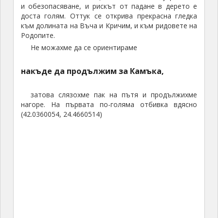
и обезопасяване, и рискът от падане в дерето е
доста голям. Оттук се открива прекрасна гледка
към долината на Въча и Кричим, и към ридовете на
Родопите.
Не можахме да се ориентираме
накъде да продължим за Камъка,
затова слязохме пак на пътя и продължихме
нагоре. На първата по-голяма отбивка вдясно
(42.0360054, 24.4660514)