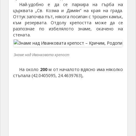
Най-удобно е да се паркира на гърба на
църквата „Св. Козма и Дамян“ на края на града.
Оттук започва път, някога посипан с трошен камък,
към резервата. Отдолу крепостта може да се
разпознае по избелялото знаме, окачено на
стената.
Знаме над Иванковата крепост
На около
200
м от началото вдясно има няколко
стъпала (42.0405095, 24.4639763),