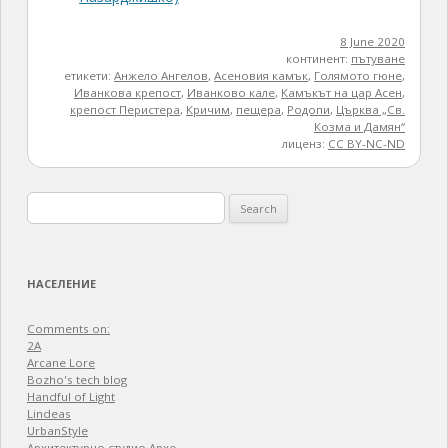
8 June 2020
континент:
пътуване
етикети:
Анжело Ангелов
,
Асеновия камък
,
Голямото гюне
,
Иванкова крепост
,
Иванково кале
,
Камъкът на цар Асен
,
крепост Перистера
,
Кричим
,
пещера
,
Родопи
,
Църква „Св.
Козма и Дамян“
лиценз:
CC BY-NC-ND
Search
for:
НАСЕЛЕНИЕ
Comments on:
2A
Arcane Lore
Bozho's tech blog
Handful of Light
Lindeas
UrbanStyle
Архитектурно студио Архе