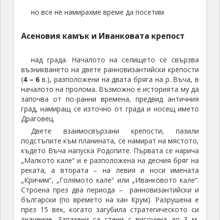
но все не намирахме време да посетим
Асеновия камък и Иванковата крепост
над града. Началото на селището се свързва
възникването на двете ранновизантийски крепости
(
4 – 6
в.), разположени на двата бряга на р. Въча, в
началото на пролома. Възможно е историята му да
започва от по-ранни времена, предвид античния
град, намиращ се източно от града и носещ името
Драговец.
Двете взаимосвързани крепости, пазили
подстъпите към планината, се намират на мястото,
където Въча напуска Родопите. Първата се нарича
„Малкото кале“ и е разположена на десния бряг на
реката, а втората – на левия и носи имената
„Кричим“, „Голямото кале“ или „Иванковото кале“.
Строена през два периода – ранновизантийски и
български (по времето на хан Крум). Разрушена е
през 15 век, когато загубила стратегическото си
значение. Запазени са стени с височина до 3 м,