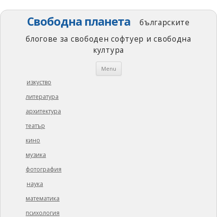
Свободна планета
българските
блогове за свободен софтуер и свободна
култура
Skip
Menu
to
content
изкуство
литература
архитектура
театър
кино
музика
фотография
наука
математика
психология