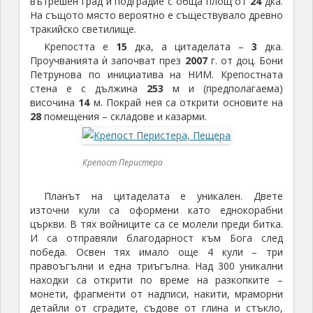
вътрешен град и подградие с обща площ от
24
дка.
На същото място вероятно е съществувало древно
тракийско светилище.
Крепостта е
15
дка, а цитаделата –
3
дка.
Проучванията ѝ започват през
2007
г. от доц. Бони
Петрунова по инициатива на НИМ. Крепостната
стена е с дължина
253
м и (предполагаема)
височина
14
м. Покрай нея са открити основите на
28
помещения – складове и казарми.
Крепост Перистера
Планът на цитаделата е уникален. Двете
източни кули са оформени като еднокорабни
църкви. В тях войниците са се молели преди битка.
И са отправяли благодарност към Бога след
победа. Освен тях имало още 4 кули – три
правоъгълни и една триъгълна. Над 300 уникални
находки са открити по време на разкопките –
монети, фрагменти от надписи, накити, мраморни
детайли от сградите, съдове от глина и стъкло,