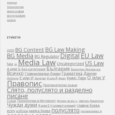
театър
технология
философия
фотография
храна
ЕТИКЕТИ
BG Law Making
BG Content
2020
EU Law
Digital
BG Media
BG Regulator
Media Law
US Law
Uncategorized
fake
ip
България
А или Ъ
Без категория
Валентин Дрехарски
Всичко
Граматика
Данни
Главни/малки букви
О или У
Е или И
Куинс Парк
Дублети
Запетая
И или Й
Иран
Правопис
Препинателни знаци
Слято, полуслято и разделно
писане
Технологии и Интернет
Цветан Димитров
София
Форми за мн.ч.
Чужди думи
главна буква
Я или Е (голям/големи)
полуслято
еспч
малка буква
избори
променливо я