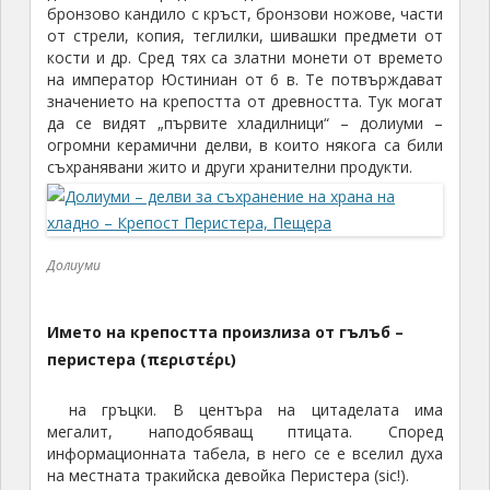
бронзово кандило с кръст, бронзови ножове, части
от стрели, копия, теглилки, шивашки предмети от
кости и др. Сред тях са златни монети от времето
на император Юстиниан от 6 в. Те потвърждават
значението на крепостта от древността. Тук могат
да се видят „първите хладилници“ – долиуми –
огромни керамични делви, в които някога са били
съхранявани жито и други хранителни продукти.
Долиуми
Името на крепостта произлиза от гълъб –
перистера (περιστέρι)
на гръцки. В центъра на цитаделата има
мегалит, наподобяващ птицата. Според
информационната табела, в него се е вселил духа
на местната тракийска девойка Перистера (sic!).