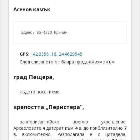
Асенов камък
адрес:
 BG-4220 Кричим
GPS:
:
42.0356116, 24.4629545
След слизането от баира продължихме към
град Пещера,
където посетихме
крепостта „Перистера“,
ранновизантийско военно укрепление.
Археолозите я датират към
4
в. до приблизително
7
в. включително. Разполагала е с цитадела,