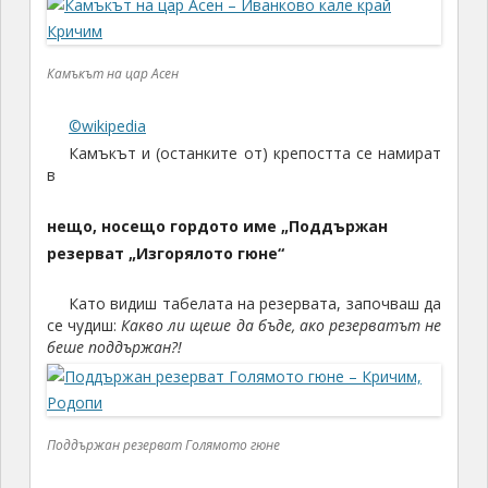
Камъкът на цар Асен
©wikipedia
Камъкът и (останките от) крепостта се намират
в
нещо, носещо гордото име „Поддържан
резерват „Изгорялото гюне“
Като видиш табелата на резервата, започваш да
се чудиш:
Какво ли щеше да бъде, ако резерватът не
беше поддържан?!
Поддържан резерват Голямото гюне