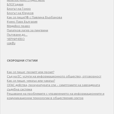
БЛОГодаря
Блогът на Гонзо
Блогът на Юруков
Как се пише?® с Павлина Върбанова
Куинс Парк България
Медийно право
Палатков лагер зa пингвини
Пътуване до…
ЧЕРНИЧЕВО
เบทฮับ
СКОРОШНИ СТАТИИ
Как се пише: промпт или промт?
Съд на ЕС: услуги на информационното общество, отговорност
Как се пише: чекрък или чакрък?
OFAC действа, прокуратурата спи – симптомите на завладяната
съдебна система
Решаване на проблемите с управлението на информационните и
комуникационни технологии в обществения сектор