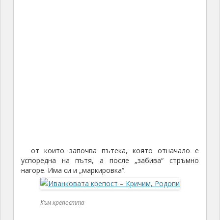
от които започва пътека, която отначало е
успоредна на пътя, а после „забива“ стръмно
нагоре. Има си и „маркировка“.
Към крепостта