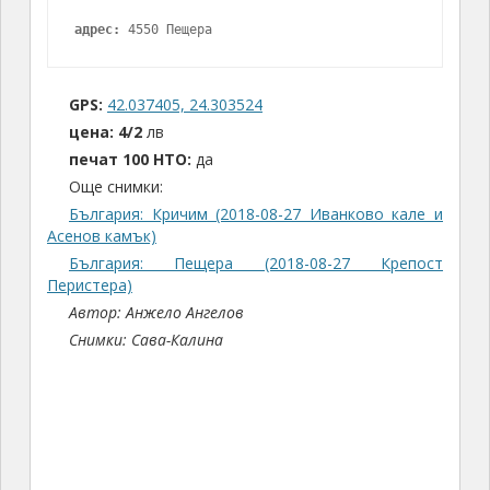
адрес:
 4550 Пещера
GPS:
42.037405, 24.303524
цена:
4/2
лв
печат 100 НТО:
да
Още снимки:
България: Кричим (2018-08-27 Иванково кале и
Асенов камък)
България: Пещера (2018-08-27 Крепост
Перистера)
Автор: Анжело Ангелов
Снимки: Сава-Калина