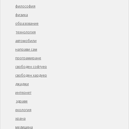
философия
физика
образование
технология
автомобили
направи сам
програмиране
свободен софтуер
свободен хардуер
джаджи
интернет
здраве
екология
храна
медицина