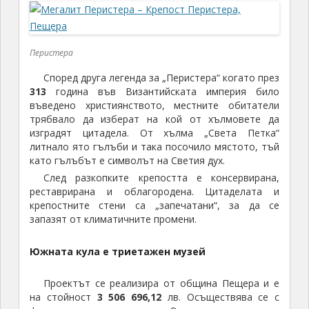
Перистера
Според друга легенда за „Перистера“ когато през
313
година във Византийската империя било
въведено християнството, местните обитатели
трябвало да изберат на кой от хълмовете да
изградят цитадела. От хълма „Света Петка“
литнало ято гълъби и така посочило мястото, тъй
като гълъбът е символът на Светия дух.
След разкопките крепостта е консервирана,
реставрирана и облагородена. Цитаделата и
крепостните стени са „запечатани“, за да се
запазят от климатичните промени.
Южната кула е триетажен музей
Проектът се реализира от община Пещера и е
на стойност
3 506 696,12
лв. Осъществява се с