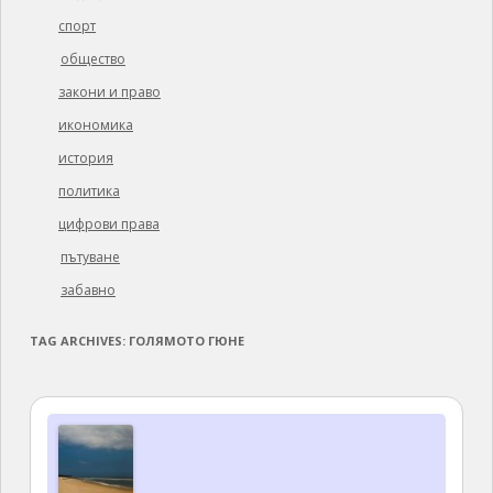
спорт
общество
закони и право
икономика
история
политика
цифрови права
пътуване
забавно
TAG ARCHIVES:
ГОЛЯМОТО ГЮНЕ