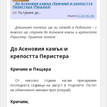
До Асеновия камък (Кричим) и крепостта
Перистера (Пещера)
от Пътуване до...
лиценз
CC BY-NC-ND
Днешният пътепис ще ни отведе в Родопите – с
Анжело ще стугнем до Асеновия камък и крепостта
Перистер. Приятно четене:
До Асеновия камък и
крепостта Перистера
Кричим и Пещера
От няколко години насам прекарваме
последната седмица на август в Родопите. Пътят
ни обикновено минава през (покрай)
Кричим,