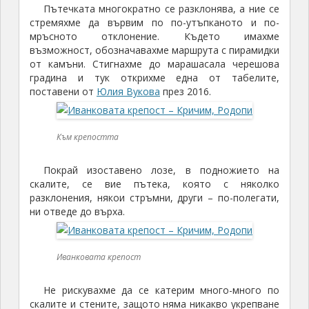
Пътечката многократно се разклонява, а ние се
стремяхме да вървим по по-утъпканото и по-
мръсното отклонение. Където имахме
възможност, обозначавахме маршрута с пирамидки
от камъни. Стигнахме до марашасала черешова
градина и тук открихме една от табелите,
поставени от
Юлия Вукова
през 2016.
Към крепостта
Покрай изоставено лозе, в подножието на
скалите, се вие пътека, която с няколко
разклонения, някои стръмни, други – по-полегати,
ни отведе до върха.
Иванковата крепост
Не рискувахме да се катерим много-много по
скалите и стените, защото няма никакво укрепване