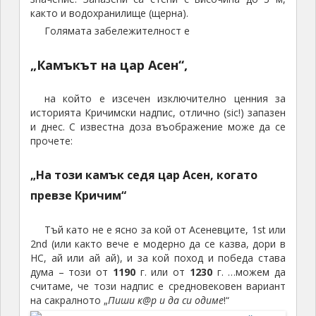
както и водохранилище (щерна).
Голямата забележителност е
„Камъкът на цар Асен“,
на който е изсечен изключително ценния за
историята Кричимски надпис, отлично (sic!) запазен
и днес. С известна доза въображение може да се
прочете:
„На този камък седя цар Асен, когато
превзе Кричим“
Тъй като не е ясно за кой от Асеневците, 1st или
2nd (или както вече е модерно да се казва, дори в
НС, ай или ай ай), и за кой поход и победа става
дума – този от
1190
г. или от
1230
г. …можем да
считаме, че този надпис е средновековен вариант
на сакралното „
Пиши к@р и да си одиме
!“