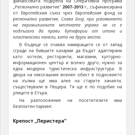
финансовата подкрепа на Оперативна програма
„Регионално развитие“
2007-2013
г., съфинансирана
от Европейския съюз чрез Европейския фонд за
регионално развитие.
Слава Богу, при усвояването
на евромилионите местната управа не се е
подлъгала да прави бутафории от итонг и
пластмасови панели, като на други места.
В бъдеще се очаква намиращите се от запад
сгради на бившите казарми да бъдат адаптирани
като хотели, ресторанти, магазини, културно-
информационен център и всичко друго, нужно за
една модерна туристическа инфраструктура. В
двора на някогашния военен обект в подножието
на хълма ще има алея на старите занаяти,
съществували в Пещера. Тя ще е по подобие на
улиците в Етъра.
На разположение на посетителите има
безплатен паркинг.
Крепост „Перистера“