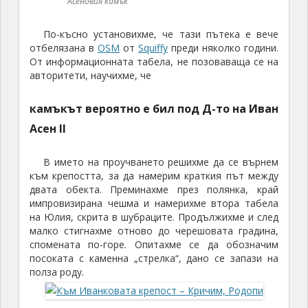
Асеновия камък
По-късно установихме, че тази пътека е вече
отбелязана в
OSM
от
Squiffy
преди няколко години.
От информационната табела, не позоваваща се на
авторитети, научихме, че
камъкът вероятно е бил под Д-то на Иван
Асен II
В името на проучването решихме да се върнем
към крепостта, за да намерим краткия път между
двата обекта. Преминахме през полянка, край
импровизирана чешма и намерихме втора табела
на Юлия, скрита в шубраците. Продължихме и след
малко стигнахме отново до черешовата градина,
спомената по-горе. Опитахме се да обозначим
посоката с каменна „стрелка“, дано се запази на
полза роду.