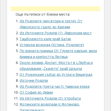
Още пътеписи от близки места:
Из Родопите (ден втори и трети): От
Дяволското гърло до Кричим
Из Източните Родопи (1): Дяволския мост
Ташбоазкото кале край Батак
Устински водопад (Устина, Родопите)
По южната граница (2): Глухите камъни, вила
Армира и крепостта Лютица
Около язовир Доспат: Мостът в с.Любча и
образувание „Скалето“ край Црънча
От Роженския събор до Устра и Вишеград
Източни Родопи
Из Родопите (трета част): Чаирски езера
От София до Девин
Из Източните Родопи (2): Утробата
Фотинските водопади (с.Фотиново,
Пазарджишко)