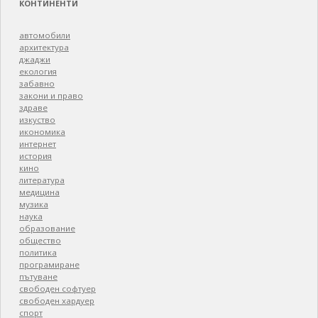
КОНТИНЕНТИ
автомобили
архитектура
джаджи
екология
забавно
закони и право
здраве
изкуство
икономика
интернет
история
кино
литература
медицина
музика
наука
образование
общество
политика
програмиране
пътуване
свободен софтуер
свободен хардуер
спорт