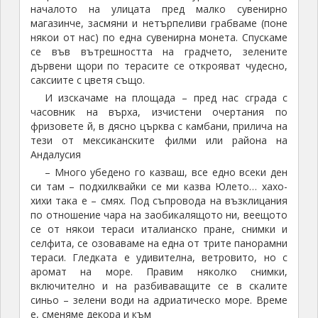
началото на улицата пред малко сувенирно
магазинче, засмяни и нетърпеливи грабваме (поне
някои от нас) по една сувенирна монета. Спускаме
се във вътрешността на градчето, зелените
дървени щори по терасите се открояват чудесно,
саксиите с цветя също.
И изскачаме на площада – пред нас сграда с
часовник на върха, изчистени очертания по
фризовете й, в дясно църква с камбани, прилича на
тези от мексиканските филми или района на
Андалусия
– Много убедено го казваш, все едно всеки ден
си там – подхилквайки се ми казва Юлето… хахо-
хихи така е – смях. Под съпровода на възклицания
по отношение чара на заобикалящото ни, веещото
се от някои тераси италианско пране, снимки и
селфита, се озоваваме на една от трите панорамни
тераси. Гледката е удивителна, ветровито, но с
аромат на море. Правим няколко снимки,
включително и на разбиваващите се в скалите
синьо – зелени води на адриатическо море. Време
е, сменяме декора и към