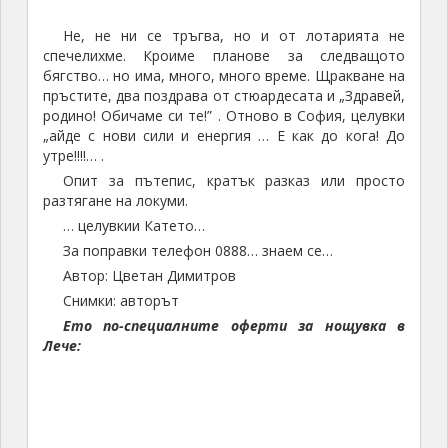
Не, не ни се тръгва, но и от лотарията не
спечелихме. Кроиме планове за следващото
бягство… но има, много, много време. Щракване на
пръстите, два поздрава от стюардесата и „Здравей,
родино! Обичаме си те!” . Отново в София, целувки
„айде с нови сили и енергия … Е как до кога! До
утре!!!!… .
Опит за пътепис, кратък разказ или просто
разтягане на локуми.
… целувкии Катето…
За поправки телефон 0888… знаем се…
Автор: Цветан Димитров
Снимки: авторът
Ето по-специалните оферти за нощувка в
Лече: