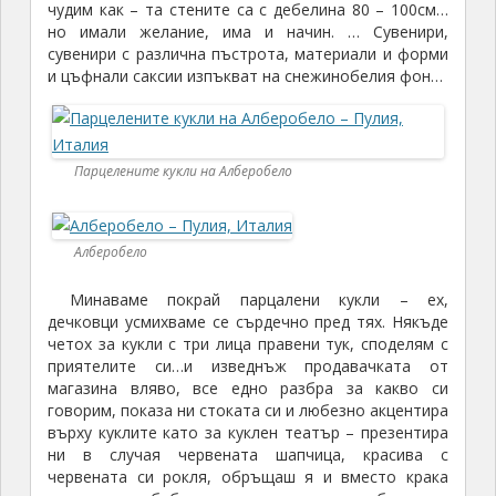
чудим как – та стените са с дебелина 80 – 100см…
но имали желание, има и начин. … Сувенири,
сувенири с различна пъстрота, материали и форми
и цъфнали саксии изпъкват на снежинобелия фон…
Парцелените кукли на Алберобело
Алберобело
Минаваме покрай парцалени кукли – ех,
дечковци усмихваме се сърдечно пред тях. Някъде
четох за кукли с три лица правени тук, споделям с
приятелите си…и изведнъж продавачката от
магазина вляво, все едно разбра за какво си
говорим, показа ни стоката си и любезно акцентира
върху куклите като за куклен театър – презентира
ни в случая червената шапчица, красива с
червената си рокля, обръщаш я и вместо крака