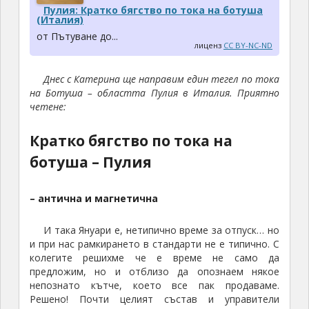
Пулия: Кратко бягство по тока на ботуша
(Италия)
от Пътуване до...
лиценз
CC BY-NC-ND
Днес с Катерина ще направим един тегел по тока
на Ботуша – областта Пулия в Италия. Приятно
четене:
Кратко бягство по тока на
ботуша –
Пулия
– антична и магнетична
И така Януари е, нетипично време за отпуск… но
и при нас рамкирането в стандарти не е типично. С
колегите решихме че е време не само да
предложим, но и отблизо да опознаем някое
непознато кътче, което все пак продаваме.
Решено! Почти целият състав и управители