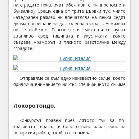
на сградите привличат обективите ни (преносно и
буквално). Срещу една от трите цървки тук, чиито
катедрален размер ни впечатлява на пейка седят
двама посрещачи на достолепна възраст. Усмихват
ни се любезно. Гласовете и смеха ни се чуват
звънливо сред тишината и акустиката, която
създава мраморът и тясното разстояние между
сградите.
Отправяме се към едно неизвестно селце, което
привлича вниманието ни със специфичното си име
–
Локоротондо,
конкурсът правен през лятото тук за по-
красивата тераса… и бялото вино характерно за
лозарския район, в който се намира.