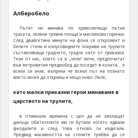
Алберобело
Пътят ни минава по криволичещи пътни
трасета, зелени тревни площи и маслинови горички.
След двайсетина минути на фона се открояват и
белите стени и конусовидните покриви на трулите
съставляващи градчето, градче като от приказка.
Тези от нас, които са я „чели” вече, предпочитат
във ветровития предиобед да поседят в колата… е
всеки си знае, въпреки че всеки път на познато
място може да откриеш и нещо ново. Леле,
като малки приказни герои минаваме в
царството на трулите,
в отминали времена с цел да не заплащат
данъци обитателите им ги бутали когато идвали
феодалите и след това отново ги издигали.
Предвид масивността на стените трябва да се