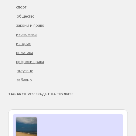
спорт
общество
закони и право
икономика
история
политика
цифрови права
пътуване
забавно
TAG ARCHIVES:
ГРАДЪТ НА ТРУЛИТЕ