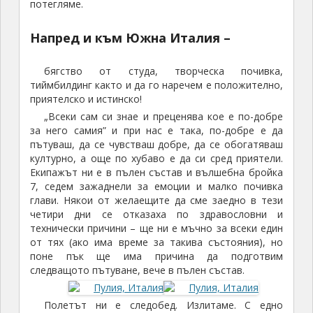
потегляме.
Напред и към Южна Италия –
бягство от студа, творческа почивка,
тиймбилдинг както и да го наречем е положително,
приятелско и истинско!
„Всеки сам си знае и преценява кое е по-добре
за него самия” и при нас е така, по-добре е да
пътуваш, да се чувстваш добре, да се обогатяваш
културно, а още по хубаво е да си сред приятели.
Екипажът ни е в пълен състав и вълшебна бройка
7, седем зажаднели за емоции и малко почивка
глави. Някои от желаещите да сме заедно в тези
четири дни се отказаха по здравословни и
технически причини – ще ни е мъчно за всеки един
от тях (ако има време за такива състояния), но
поне пък ще има причина да подготвим
следващото пътуване, вече в пълен състав.
Полетът ни е следобед. Излитаме. С едно