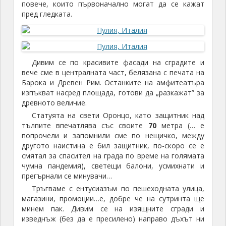
повече, които първоначално могат да се кажат
пред гледката.
Дивим се по красивите фасади на сградите и
вече сме в централната част, белязана с печата на
Барока и Древен Рим. Останките на амфитеатъра
изпъкват насред площада, готови да „разкажат” за
древното величие.
Статуята на свети Оронцо, като защитник над
тълпите впечатлява със своите
70
метра (… е
попрочели и запомнили сме по нещичко, между
другото наистина е бил защитник, по-скоро се е
смятал за спасител на града по време на голямата
чумна пандемия), светещи балони, усмихнати и
прегърнали се минувачи…
Тръгваме с ентусиазъм по пешеходната улица,
магазини, промоции…е, добре че на сутринта ще
минем пак. Дивим се на изящните сгради и
изведнъж (без да е пресилено) направо дъхът ни