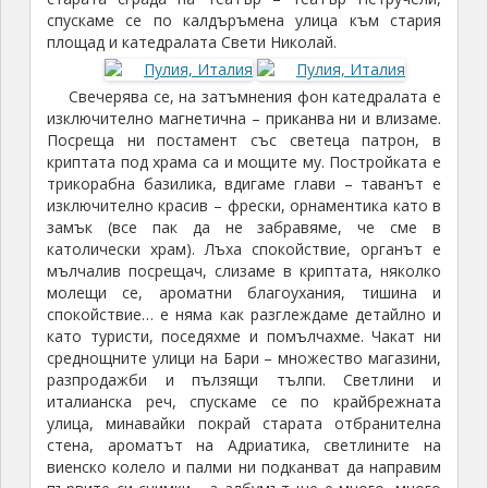
спускаме се по кaлдъръмена улица към стария
площад и катедралата Свети Николай.
Свечерява се, на затъмнения фон катедралата е
изключително магнетична – приканва ни и влизаме.
Посреща ни постамент със светеца патрон, в
криптата под храма са и мощите му. Постройката е
трикорабна базилика, вдигаме глави – таванът е
изключително красив – фрески, орнаментика като в
замък (все пак да не забравяме, че сме в
католически храм). Лъха спокойствие, органът е
мълчалив посрещач, слизаме в криптата, няколко
молещи се, ароматни благоухания, тишина и
спокойствие… е няма как разглеждаме детайлно и
като туристи, поседяхме и помълчахме. Чакат ни
среднощните улици на Бари – множество магазини,
разпродажби и пълзящи тълпи. Светлини и
италианска реч, спускаме се по крайбрежната
улица, минавайки покрай старата отбранителна
стена, ароматът на Адриатика, светлините на
виенско колело и палми ни подканват да направим