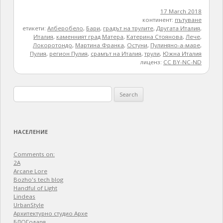
17 March 2018
континент:
пътуване
етикети:
Алберобело
,
Бари
,
градът на трулите
,
Другата Италия
,
Италия
,
каменният град Матера
,
Катерина Стоянова
,
Лече
,
Локоротондо
,
Мартина Франка
,
Остуни
,
Пулиняно-а-маре
,
Пулия
,
регион Пулия
,
срамът на Италия
,
трули
,
Южна Италия
лиценз:
CC BY-NC-ND
Search
for:
НАСЕЛЕНИЕ
Comments on:
2A
Arcane Lore
Bozho's tech blog
Handful of Light
Lindeas
UrbanStyle
Архитектурно студио Архе
БЛОГодаря