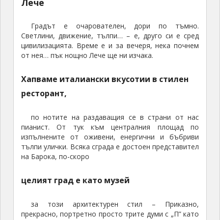
Лече
Градът е очарователен, дори по тъмно.
Светлини, движение, тълпи… – е, друго си е сред
цивилизацията. Време е и за вечеря, нека почнем
от нея… пък нощно Лече ще ни изчака.
Хапваме италиански вкусотии в стилен
ресторант,
по нотите на раздаващия се в страни от нас
пианист. От тук към централния площад по
изпълнените от оживени, енергични и бъбриви
тълпи улички. Всяка сграда е достоен представител
на Барока, по-скоро
целият град е като музей
за този архитектурен стил – Приказно,
прекрасно, портретно просто трите думи с „П” като