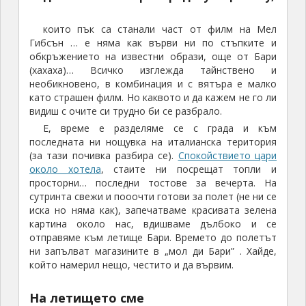
които пък са станали част от филм на Мел
Гибсън … е няма как върви ни по стъпките и
обкръжението на известни образи, още от Бари
(хахаха)… Всичко изглежда тайнствено и
необикновено, в комбинация и с вятъра е малко
като страшен филм. Но каквото и да кажем не го ли
видиш с очите си трудно би се разбрало.
Е, време е разделяме се с града и към
последната ни нощувка на италианска територия
(за тази почивка разбира се).
Спокойствието цари
около хотела
, стаите ни посрещат топли и
просторни… последни тостове за вечерта. На
сутринта свежи и пооочти готови за полет (не ни се
иска но няма как), запечатваме красивата зелена
картина около нас, вдишваме дълбоко и се
отправяме към летище Бари. Времето до полетът
ни запълват магазините в „мол ди Бари” . Хайде,
който намерил нещо, честито и да вървим.
На летището сме