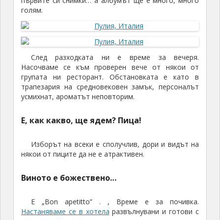
първите си снимки… а албумът ще е много, много
голям.
След разходката ни е време за вечеря.
Насочваме се към проверен вече от някои от
групата ни ресторант. Обстановката е като в
трапезария на средновековен замък, персоналът
усмихнат, ароматът неповторим.
Е, как какво, ще ядем? Пица!
Изборът на всеки е сполучлив, дори и видът на
някои от пиците да не е атрактивен.
Виното е божествено…
Е „Bon apetitto” . , Време е за почивка.
Настаняваме се в хотела
развълнувани и готови с