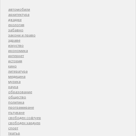
автомобили
архитектура
джаджи
екология
забавно
закони и право
здраве
изкуство
икономика
интернет
история
кино
литература
медицина
музика
наука
образование
общество
политика
програмиране
пътуване
свободен софтуер
свободен хардуер
спорт
театър