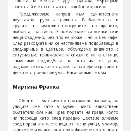
главата на бабата с друга одежда, обръщаме
шапката й и ето го вълкът – идейно и красиво.
Продължаваме напред към единствената
двуетажна трула – църквата. В близост са и
трулите със символи на покривите – на здравето,
любовта, щастието. Е пожелаваме си всички тези
неща сърдечно, без тях не може… но и без кафе.
След разходката ни се настаняваме подобаващо в
сладкарница в центъра, обсъждаме видяното с
ентусиазъм, привикваме и спящите ни спътници,
замисляме подредбата на остатъка от деня,
радваме сетивата си с аромата на кафе и красивите
десерти строени пред нас. Насачоваме се към
Мартина Франка
Обяд е – тук всичко е притихнало направо, по
улиците сме като в музей, чиито единствени
обитатели сме ние. През портата на града, която
ни посреща като след парадно шествие влизаме
сред поредната плетеница от тесни улици, мрамор,
грациозно изваяни капители и фризове по колоните