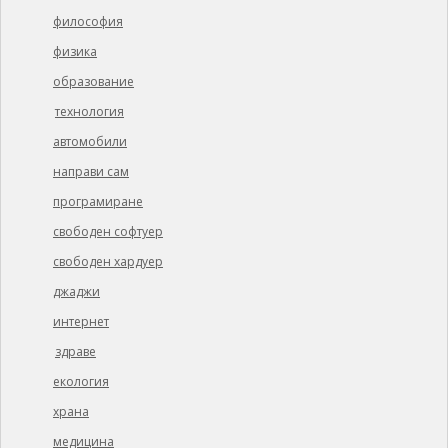
философия
физика
образование
технология
автомобили
направи сам
програмиране
свободен софтуер
свободен хардуер
джаджи
интернет
здраве
екология
храна
медицина