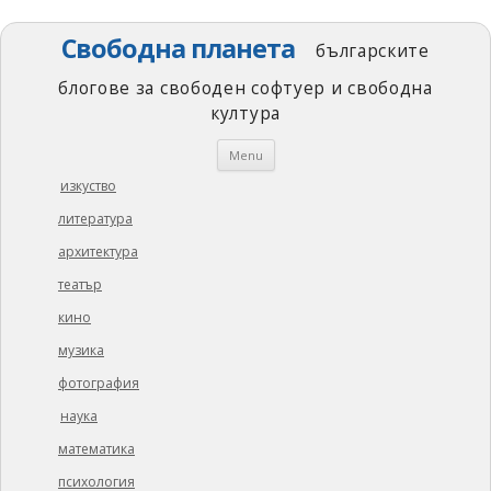
Свободна планета
българските
блогове за свободен софтуер и свободна
култура
Skip
Menu
to
content
изкуство
литература
архитектура
театър
кино
музика
фотография
наука
математика
психология