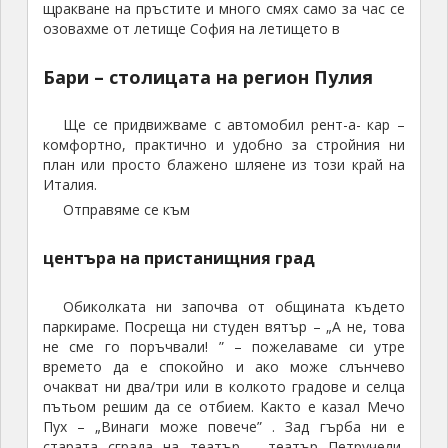
щракване на пръстите и много смях само за час се
озовахме от летище София на летището в
Бари – столицата на регион Пулия
Ще се придвижваме с автомобил рент-а- кар –
комфортно, практично и удобно за стройния ни
план или просто блажено шляене из този край на
Италия.
Отправяме се към
центъра на пристанищния град
Обиколката ни започва от общината където
паркираме. Посреща ни студен вятър – „А не, това
не сме го поръчвали! ” – пожелаваме си утре
времето да е спокойно и ако може слънчево
очакват ни два/три или в колкото градове и селца
пътьом решим да се отбием. Както е казал Мечо
Пух – „Винаги може повече” . Зад гърба ни е
старата сграда на театър – театър Петручели,