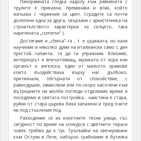
Панорамната гледка надолу към равнината с
трулите е приказна, преминава и влак, който
изпъква с червения си цвят. Сградите са почти
долепени една за друга, свързани с арки(техника на
строителството характерна за селцето, така
наречената „cumerse” ).
Достигаме и „chiesa”-та , т. е църквата, но нали
научихме и няколко думи на италиански само с ден
престой…таланти, та да ги упражним. Влизаме,
интериорът е впечатляващ, музиката от хора или
органът е ангелска, един от малкото храмове
които въздействаха върху нас дълбоко,
притихнали, обгърнати от спокойствие, с
равнодушни, замислени или по-скоро насочени към
вътрешните ни молби погледи отделихме време и
поседяхме в святата постройка… наистина е стара,
руйни от стара църква бяха запазени и пред очите
ни под стъкления под.
Разходихме се из кокетните тесни улици, със
сигурност по време на конкурса с цветните тераси
човек трябва да е тук. Тръгвайки на свечеряване
към Остуни и Лече, набързо грабнахме и бутилка