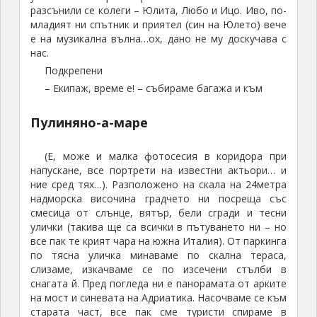
разсънили се колеги – Юлита, Любо и Ицо. Иво, по-
младият ни спътник и приятел (син на Юлето) вече
е на музикална вълна…ох, дано не му доскучава с
нас.
Подкрепени
– Екипаж, време е! – събираме багажа и към
Пулиняно-а-маре
(Е, може и малка фотосесия в коридора при
напускане, все портрети на известни актьори… и
ние сред тях…). Разположено на скала на 24метра
надморска височина градчето ни посреща със
смесица от слънце, вятър, бели сгради и тесни
улички (такива ще са всички в пътуването ни – но
все пак те крият чара на южна Италия). От паркинга
по тясна уличка минаваме по скална тераса,
слизаме, изкачваме се по изсечени стълби в
снагата й. Пред погледа ни е панорамата от арките
на мост и синевата на Адриатика. Насочваме се към
старата част, все пак сме туристи спираме в