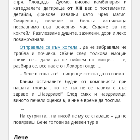
спря. Площадът Дуомо, висока камбанария и
катедралата датираща
от XIII
век с постаменти,
детайли, фризове изваяни като чрез магия.
Смиреност, величие и белота изпъкваща
несравнимо във вечерния час. Сядаме за по
коктейл. Разглезваме душите, захилени, дори и леко
позамръзнали.
Отправяме се към хотела
… да не забравяме че
трябва и почивка. Обаче след толкова емоции
спили се… дали да не пийнем по винце… – е,
разбира се, все пак е от Локоротондо. …
– Леле в колата е! …нищо ще скокна да го взема.
Каним останалите будни от компанията при
нашата троица… но те пък не се навиха е…със
здраве и „Наздраве!” След смях и наздравици,
виното печели оценка
6
, а ние е време да поспим.
….
На сутринта… на никой не му се ставаше – да не
повярваш. Вече готови за дневен тур в
Лече