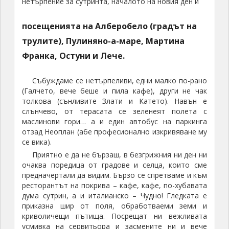
нетърпение за сутринта, началото на новия ден и
посещенията на Алберобело (градът на
трулите), Пулиняно-а-маре, Мартина
Франка, Остуни и Лече.
Събуждаме се нетърпеливи, едни малко по-рано
(Галчето, вече беше и пила кафе), други не чак
толкова (сънливите Злати и Катето). Навън е
слънчево, от терасата се зеленеят полета с
маслинови гори… а и един автобус на паркинга
отзад Неоплан (абе професионално изкривяване му
се вика).
Приятно е да не бързаш, в безгрижния ни ден ни
очаква поредица от градове и селца, които сме
предначертали да видим. Бързо се спретваме и към
ресторантът на покрива – кафе, кафе, по-хубавата
дума сутрин, а и италианско – Чудно! Гледката е
приказна шир от поля, обработваеми земи и
криволичещи пътища. Посрещат ни вежливата
усмивка на сервитьора и засмените ни и вече