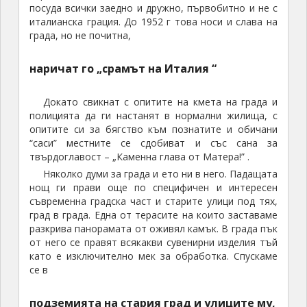
посуда всички заедно и дружно, първобитно и не с
италианска грация. До 1952 г това носи и слава на
града, но не почитна,
наричат го „срамът на Италия “
Докато свикнат с опитите на кмета на града и
полицията да ги настанят в нормални жилища, с
опитите си за бягство към познатите и обичани
“саси” местните се сдобиват и със сана за
твърдоглавост – „Каменна глава от Матера!” .
Няколко думи за града и ето ни в него. Падащата
нощ ги прави още по специфичен и интересен
съвременна градска част и старите улици под тях,
град в града. Една от терасите на които заставаме
разкрива панорамата от оживял камък. В града пък
от него се правят всякакви сувенирни изделия тъй
като е изключително мек за обработка. Спускаме
се в
подземията на стария град и улиците му,