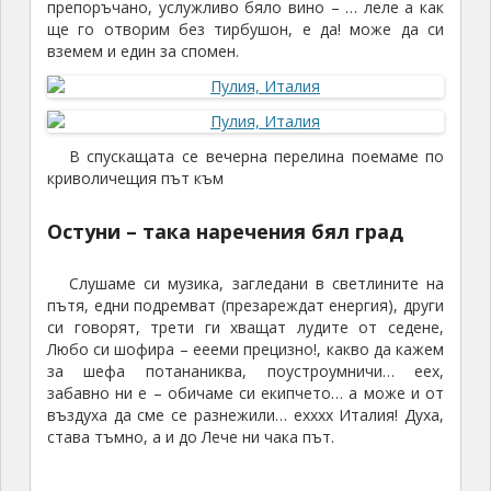
препоръчано, услужливо бяло вино – … леле а как
ще го отворим без тирбушон, е да! може да си
вземем и един за спомен.
В спускащата се вечерна перелина поемаме по
криволичещия път към
Остуни – така наречения бял град
Слушаме си музика, загледани в светлините на
пътя, едни подремват (презареждат енергия), други
си говорят, трети ги хващат лудите от седене,
Любо си шофира – еееми прецизно!, какво да кажем
за шефа потананиква, поустроумничи… еех,
забавно ни е – обичаме си екипчето… а може и от
въздуха да сме се разнежили… ехххх Италия! Духа,
става тъмно, а и до Лече ни чака път.