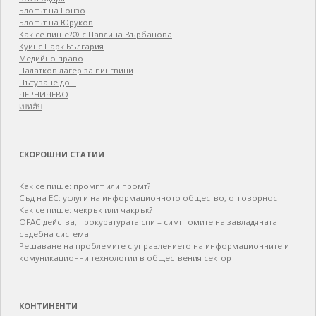
Блогът на Гонзо
Блогът на Юруков
Как се пише?® с Павлина Върбанова
Куинс Парк България
Медийно право
Палатков лагер зa пингвини
Пътуване до…
ЧЕРНИЧЕВО
เบทฮับ
СКОРОШНИ СТАТИИ
Как се пише: промпт или промт?
Съд на ЕС: услуги на информационното общество, отговорност
Как се пише: чекрък или чакрък?
OFAC действа, прокуратурата спи – симптомите на завладяната
съдебна система
Решаване на проблемите с управлението на информационните и
комуникационни технологии в обществения сектор
КОНТИНЕНТИ