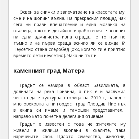
Освен за снимки и запечатване на красотата му,
сме и на шопинг вълна. На прекрасния площад чак
сега ни прави впечатление и една мозайка на
вълчица, както и детайлно изработеният часовник
на една административна сграда… е то пък по
тъмно и на първа среща всичко ли се вижда. !?!
Неусетно стана следобед (охх, когато ти е приятно
времето лети неусетно). Чака ни път и
каменният град Матера
Градът се намира в област Базиликата, в
долината на река Гривина, а пък е и заслужил
честта да е културна столица на 2019 г, наред с
многовековната ни гордост град Пловдив. Ние пък
в екипа си имаме и тамошен представител…
направо като почетна делегация отиваме.
Градът е известен с това че жителите му
живели в жилища вкопани в скалите, така
наречените саси. Цялото семейство, животни,