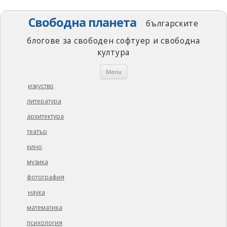
Свободна планета
българските
блогове за свободен софтуер и свободна
култура
Skip
Menu
to
content
изкуство
литература
архитектура
театър
кино
музика
фотография
наука
математика
психология