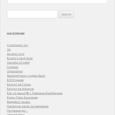
Search
for:
НАСЕЛЕНИЕ
Comments on:
2A
Arcane Lore
Bozho's tech blog
Handful of Light
Lindeas
UrbanStyle
Архитектурно студио Архе
БЛОГодаря
Блогът на Гонзо
Блогът на Юруков
Как се пише?® с Павлина Върбанова
Куинс Парк България
Медийно право
Палатков лагер зa пингвини
Пътуване до…
ЧЕРНИЧЕВО