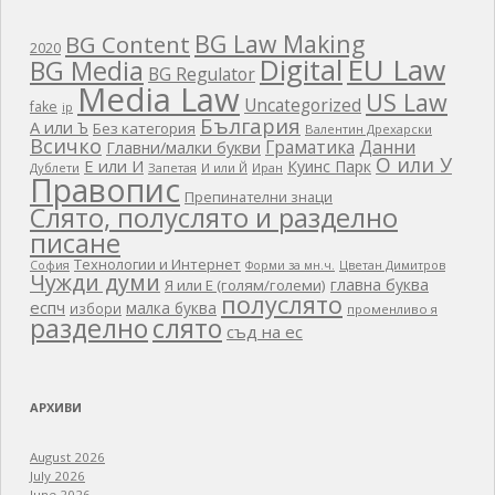
BG Law Making
BG Content
2020
EU Law
Digital
BG Media
BG Regulator
Media Law
US Law
Uncategorized
fake
ip
България
А или Ъ
Без категория
Валентин Дрехарски
Всичко
Граматика
Данни
Главни/малки букви
О или У
Е или И
Куинс Парк
Дублети
Запетая
И или Й
Иран
Правопис
Препинателни знаци
Слято, полуслято и разделно
писане
Технологии и Интернет
Цветан Димитров
София
Форми за мн.ч.
Чужди думи
главна буква
Я или Е (голям/големи)
полуслято
еспч
малка буква
избори
променливо я
разделно
слято
съд на ес
АРХИВИ
August 2026
July 2026
June 2026