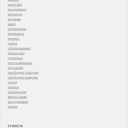
изкуство
икономика
интернет
история
кино
литература
медицина
музика
наука
образование
общество
политика
програмиране
пътуване
свободен софтуер
свободен хардуер
спорт
театър
технология
философия
фотография
храна
ЕТИКЕТИ