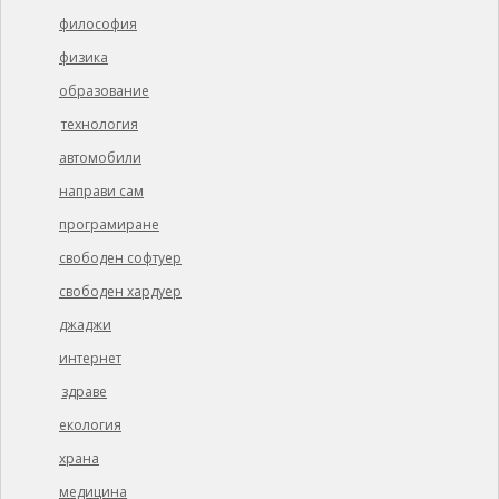
философия
физика
образование
технология
автомобили
направи сам
програмиране
свободен софтуер
свободен хардуер
джаджи
интернет
здраве
екология
храна
медицина