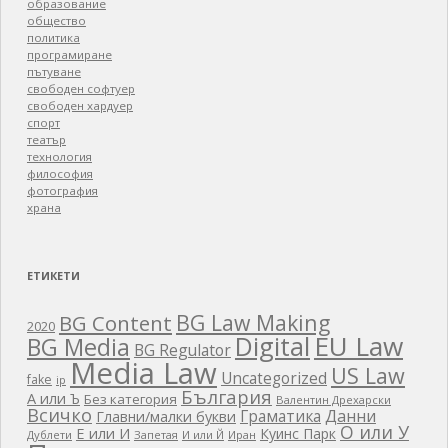
образование
общество
политика
програмиране
пътуване
свободен софтуер
свободен хардуер
спорт
театър
технология
философия
фотография
храна
ЕТИКЕТИ
BG Law Making
BG Content
2020
EU Law
Digital
BG Media
BG Regulator
Media Law
US Law
Uncategorized
fake
ip
България
А или Ъ
Без категория
Валентин Дрехарски
Всичко
Граматика
Данни
Главни/малки букви
О или У
Е или И
Куинс Парк
Дублети
Запетая
И или Й
Иран