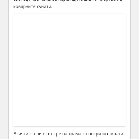
коварните сунити.
Всички стени отвътре на храма са покрити с малки