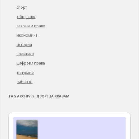
спорт
общество
закони и право
икономика
история
политика
цифрови права
пътуване
забавно
TAG ARCHIVES:
ДВОРЕЦА КХАВАМ