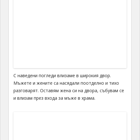
С наведени погледи влизаме в широкия двор.
Мъжете и жените са насядали поотделно и тихо
разговарят. Оставям жена си на двора, събувам се
и влизам през входа за мъже в храма.