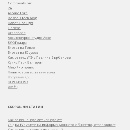
Comments on:
2A
Arcane Lore
Bozho's tech blog
Handful of Light
Lindeas
UrbanStyle
Архитектурно студио Архе
БЛОГодаря
Блогът на Гонзо
Блогът на Юруков
Как се пише?® с Павлина Върбанова
Куинс Парк България
Медийно право
Палатков лагер зa пингвини
Пътуване до…
ЧЕРНИЧЕВО
เบทฮับ
СКОРОШНИ СТАТИИ
Как се пише: промпт или промт?
Съд на ЕС: услуги на информационното общество, отговорност
Как се пише: чекрък или чакрък?