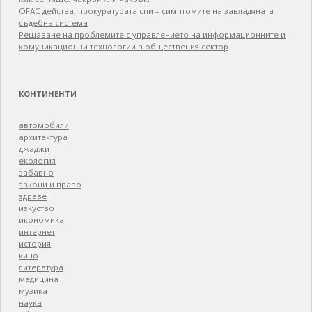
OFAC действа, прокуратурата спи – симптомите на завладяната
съдебна система
Решаване на проблемите с управлението на информационните и
комуникационни технологии в обществения сектор
КОНТИНЕНТИ
автомобили
архитектура
джаджи
екология
забавно
закони и право
здраве
изкуство
икономика
интернет
история
кино
литература
медицина
музика
наука