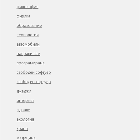
философия
физика
образование
технология
автомобили
направи сам
програмиране
свободен софтуер
свободен хардуер
джаджи
интернет
здраве
екология
храна
медицина