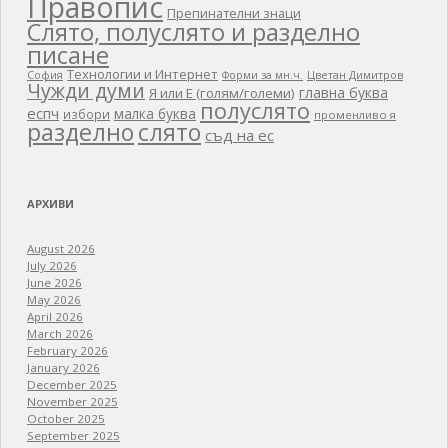
Правопис
Препинателни знаци
Слято, полуслято и разделно
писане
Технологии и Интернет
Цветан Димитров
София
Форми за мн.ч.
Чужди думи
главна буква
Я или Е (голям/големи)
полуслято
еспч
малка буква
избори
променливо я
разделно
слято
съд на ес
АРХИВИ
August 2026
July 2026
June 2026
May 2026
April 2026
March 2026
February 2026
January 2026
December 2025
November 2025
October 2025
September 2025