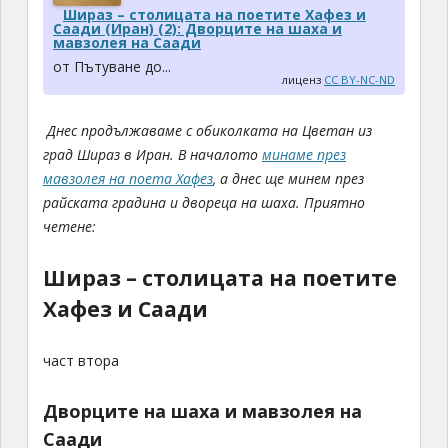
Шираз – столицата на поетите Хафез и
Саади (Иран) (2): Дворците на шаха и
мавзолея на Саади
от Пътуване до...
лиценз
CC BY-NC-ND
Днес продължаваме с обиколката на Цветан из
град Шираз в Иран. В началото
минаме през
мавзолея на поета Хафез
, а днес ще минем през
райската градина и двореца на шаха.
Приятно
четене:
Шираз – столицата на поетите
Хафез и Саади
част втора
Дворците на шаха и мавзолея на
Саади