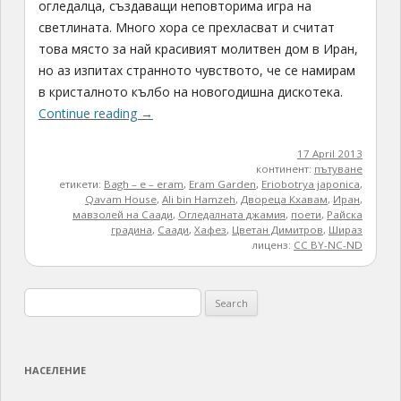
огледалца, създаващи неповторима игра на
светлината. Много хора се прехласват и считат
това място за най красивият молитвен дом в Иран,
но аз изпитах странното чувството, че се намирам
в кристалното кълбо на новогодишна дискотека.
Continue reading
→
17 April 2013
континент:
пътуване
етикети:
Bagh – e – eram
,
Eram Garden
,
Eriobotrya japonica
,
Qavam House
,
Аli bin Нamzeh
,
Двореца Кхавам
,
Иран
,
мавзолей на Саади
,
Огледалната джамия
,
поети
,
Райска
градина
,
Саади
,
Хафез
,
Цветан Димитров
,
Шираз
лиценз:
CC BY-NC-ND
Search
for:
НАСЕЛЕНИЕ