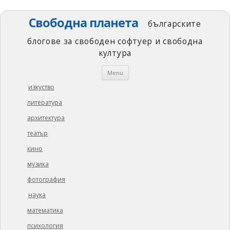
Свободна планета
българските
блогове за свободен софтуер и свободна
култура
Skip
Menu
to
content
изкуство
литература
архитектура
театър
кино
музика
фотография
наука
математика
психология