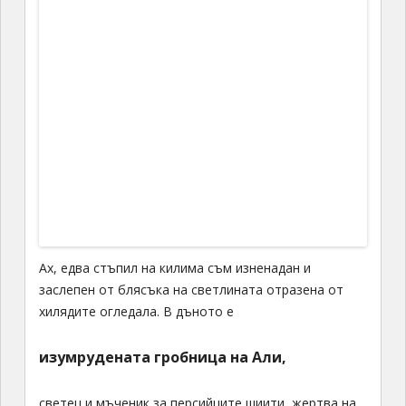
Ах, едва стъпил на килима съм изненадан и
заслепен от блясъка на светлината отразена от
хилядите огледала. В дъното е
изумрудената гробница на Али,
светец и мъченик за персийците шиити, жертва на