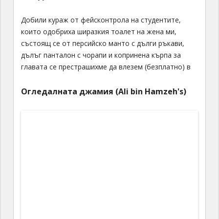
Добили кураж от фейсконтрола на студентите,
които одобриха ширазкия тоалет на жена ми,
състоящ се от персийско манто с дълги ръкави,
дълъг панталон с чорапи и копринена кърпа за
главата се престрашихме да влезем (безплатно) в
Огледалната джамия (А
li
bin
Н
amzeh's
)