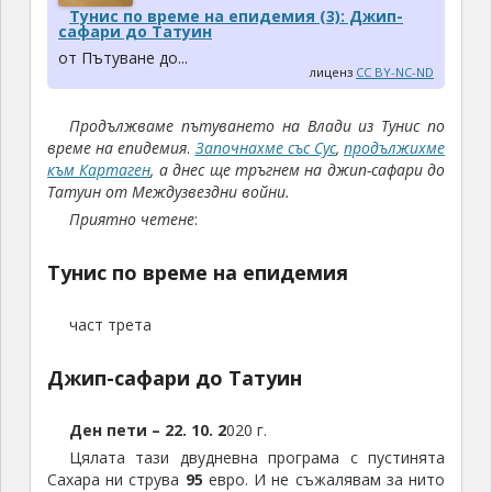
Тунис по време на епидемия (3): Джип-
сафари до Татуин
от Пътуване до...
лиценз
CC BY-NC-ND
Продължваме пътуването на Влади из Тунис по
време на епидемия
.
Започнахме със Сус
,
продължихме
към Картаген
, а днес ще тръгнем на джип-сафари до
Татуин от Междузвездни войни.
Приятно четене
:
Тунис по време на епидемия
част трета
Джип-сафари до Татуин
Ден пети – 22. 10. 2
020 г.
Цялата тази двудневна програма с пустинята
Сахара ни струва
95
евро. И не съжалявам за нито