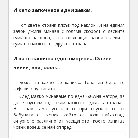
Джип-сафари в пустинята Сахара
И след още няколко минути по трасето
спряхме за снимки насред пустинята
Вляво от нас гледаме един хълм, изкуствено
направен от пясъка наоколо. Изглежда като голяма
двугърба камила. Продължаваме още няколко
километра навътре. И спираме точно преди
следващият много стръмен наклон надолу. Тук
имах усещането, че след малко ще слезем по
водопад от пясък. Отново място за снимки. Тук
спряха и другите джипове. Те всичките еднакви.
После ми беше много трудно да намеря моя –