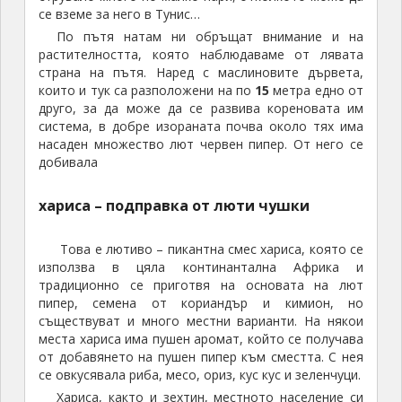
интерес на истината в ресторанта на хотела имаше
една червена смес, като сос, който беше много
лют, та незнам дали в основата му не е имало и
хариса.
Вече е късен следобед. Спираме пред
Джамия Окба
Качваме се по едни стъпала над дебелите
крепостни стени. Оттук се разкрива прекрасна
гледка към целия град. Покрай стените тук има на
няколко места различни по големина пустинни
рози.
Тук също посещаваме малка
работилница за ръчно тъкани килими
Показват ни многото килими, различни по
големина и степен на трудност за изработка. По
пода имаше най-различни по цвят и шарка килими.
Който иска може да си купи. Е, намериха се хора от