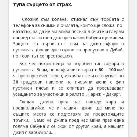
Боже на какво се качих…. Това ли било то
сафари в пустинята…
След малко минаваме по една бабуна нагоре, за
да се спуснем под голям наклон от другата страна…
Не знам, ама усещането при спускането от
бабуната от човек, който се вози най-отзад,
сигурно е различно от усещането, което изпитва
човек возещ се най-отпред.