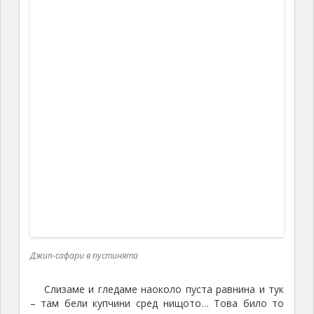
е по-скъпа отколкото ако вземете две. А три ако
вземете, са по-евтини, отколкото ако вземете две.
И до него една отворена кутия с фурми за
дегустация… И всеки граби по три кутии… И един
човек от групата казва:
– Този човек бързо ще си тръгне след малко –
ние му изкупихме фурмите…
Междузвездни войни – Татуин –
Сахара, Тунис
Нито фурми си купих, нито пустинна роза
Имаме още дни в път и обикаляне, има време си
викам. Но от кутията с безплатните фурми не
пропуснах да си взема. Нищо особено като вкус и
очакване. В нашата страна сушените круши от
бабино време имаха същия вкус, лепкави и твърди.
С продълговата костилка в средата. Но тук това се