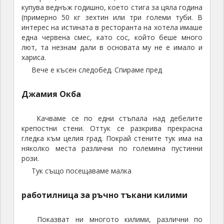
групата, които дадоха по
100
евро за някакво
малко килимче…
След това минахме и през магазина за сувенири.
Аз си вземах
5
картички с изглед от мястото на
което сме и платих само един динар.