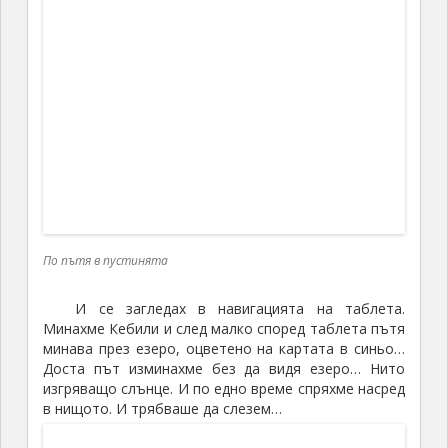
минава през езеро, оцветено на картата в синьо…
Доста път изминахме без да видя езеро… Нито
изгряващо слънце. И по едно време спряхме насред
в нищото. И трябваше да слезем…
Джип-сафари в пустинята
Слизаме и гледаме наоколо пуста равнина и тук
– там бели купчини сред нищото… Това било то
мястото по средата на соленото езеро. А
изгряващото слънце било зад автобуса на
хоризонта. Затова не съм го видял. Точно тук на
една примитивно сглобена шатра местен търговец
продаваше фурми, пустинна роза и други разни
дребни сувенири. И до него на
20
метра, няколко
изпокъртени постройки без врати, вероятно места
за големи и малки нужди.
На една примитивно сглобена маса наредени
кутии фурми. И цените им отпред. Една ако вземете