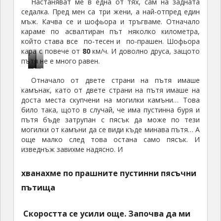
ч, през пресечен терен, изкачват се и се спускат по
30
градусови наклони на пясъчни дюни с фин
пустинен пясък и се опитват да пресъздадат
усещането за участници в ралито „Париж – Дакар“.
Гледам джипа пред нас накъде кара и
предполагайки, че и нашият джип ще мине по
същите места се подготвям за предстоящите
тръпки… Само че джипа пред нас мина през една
голяма бабуна и се скри от другия край, а нашият
джип я заобиколи…
И като започнаха едни завои,
от двете страни пясък под наклон. И на единия
завой джипа минава с голяма скорост с десните
гуми по наклона, а на следващия завой с левите
гуми по наклона от другата страна…
И като започна едно пищене… Олеее,
нееее, ааа, оооо…