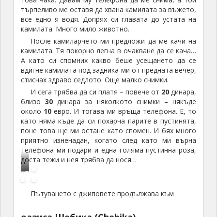
средата и огрян от парещите слънчеви лъчи.
Наричат го още „Замъкът на слънцето“. Сред
няколкото палми тук е време за още снимки и
малко освежаване.
Намираме се на
2 – 3
км от алжирската
граница,
която е някъде зад близкият хълм на хоризонта.
Тук има строго правило да се движим само по
обозначената пътека и да следваме водача и
групата. Колкото и да ни е интересен пейзажа
наоколо. Следваме пътеката надолу към мястото,
където в пустинята извира вода, хладна и годна за
пиене, образува поточе дори с малък водопад.
Това е място, където са снимани кадри от филма
„Английският пациент“.