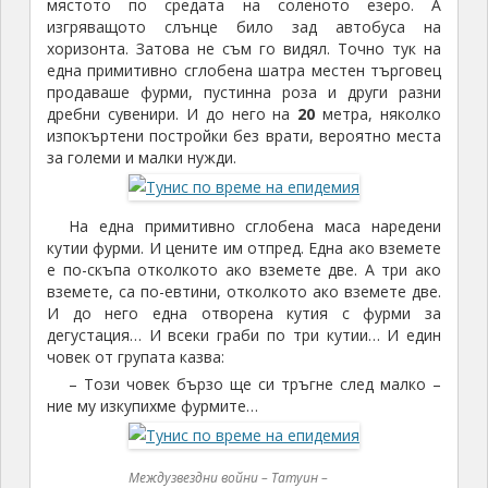
търси и купува, защото са фурми от палми и
защото всеки твърди, че тук фурмите били най-
хубави. Опитвам, правя снимки, гледам изгрева и
обратно в автобуса, защото още ми се спи.
Продължаваме към
Тозьор – единствения град – оазис,
където са си давали среща всички пустинни
ветрове. Казват ни, че тук в Тозьор имало над
300
000
финикови палми, от които се произвеждат
висококачествени фурми под марката „Деглет Нур“
(Пръсти от светлина), познати в цял свят. Тук се
добивали едни от най- красивите сувенири в света
– пустинна роза – кристализирал пясък във
формата на цвете, късче от пустинята за спомен,
което грабва сърцето. По-нататък по пътя и
пустинна роза ще получа като подарък, без да
давам и за нея пари…