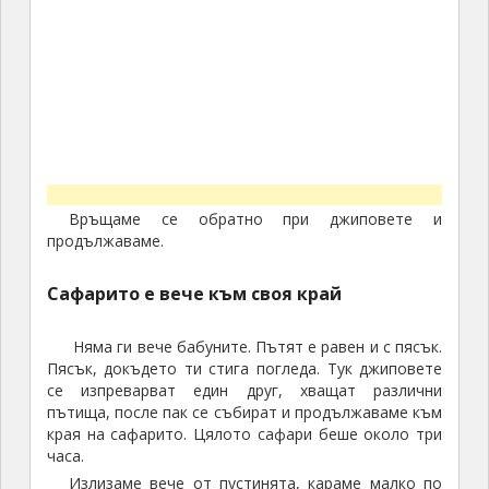
една голяма табела на пътя, която показва горе
долу къде сме: На едно кръгово място от където
надясно е пътя за TAMAGZA и CHEBIKA, откъдето
излязохме, а направо е пътя за NAFTA и TOZEUR.