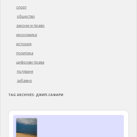
спорт
общество
закони и право
икономика
история
политика
цифрови права
пътуване
забавно
TAG ARCHIVES:
ДЖИП-САФАРИ