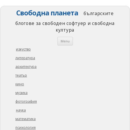
Свободна планета
българските
блогове за свободен софтуер и свободна
култура
Skip
Menu
to
content
изкуство
литература
архитектура
театър
кино
музика
фотография
наука
математика
психология