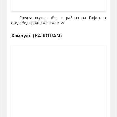
Кайруан (KAIROUAN)
Кайруан е четвъртия по святост град за
мюсюлманите. Казват, че ако няма пари човек да
посети Мека, Медина или Ерусалим, трябва поне
седем пъти в живота си да дойде в Кайруан. Тук ще
видим голямата и
най-стара джамия в Африка – Окба
– един от шедьоврите на ислямската
архитектура
.