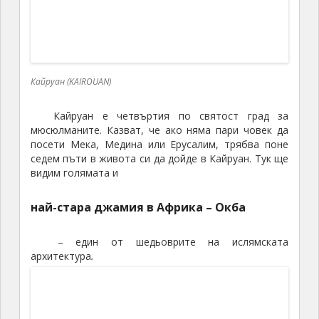
Джамия Окба в Кайруан (KAIROUAN)
На много места виждаме местни търговци,
които продават гориво, бензин от туби… Около тях
наредени много туби покрай примитивни шатри.
Това за били главно алжирци, защото в Алжир то
струвало много по-малко пари, отколкото може да
се вземе за него в Тунис…
По пътя натам ни обръщат внимание и на