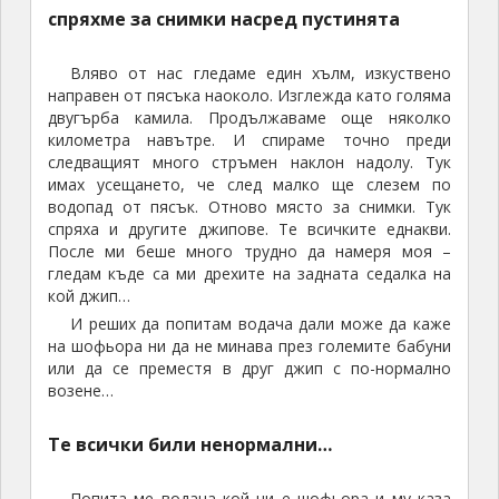
много стръмен наклон, който аз исках да го взема с
претъркаляне в пясъка и да се кача след него…
Джип-сафари до Таутуин
О, прекрасен, горещ слънчев ден. В далечината
се вижда малък оазис. Спираме и там.