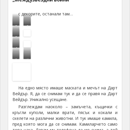
поне това ще ми остане като спомен. И бях много
приятно изненадан, когато след като ми върна
телефона ми подари и една голяма пустинна роза,
доста тежи и нея трябва да нося…
Върху камилата
на Анакин
Пътуването с джиповете продължава към
оазиса Шебика (Chebika)
Ценно бижу в суровата пустиня, скътан в