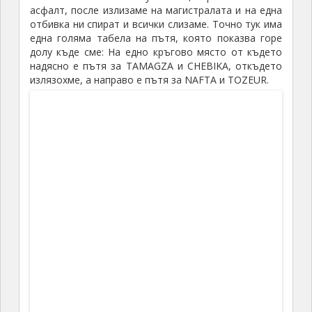
Следва вкусен обяд в района на Гафса, а
следобед продължаваме към
Кайруан (KAIROUAN)