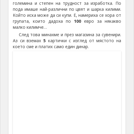
Работилница за килими
Тук имаше също и една голяма чиния с много
вкусно лакомство – питка, печена и приготвена от
сръчните ръце на жените тук. До нея имаше един
мазен сос с местни подправки, в което може да си
потопим залъка. Взех си едно парче, натопих го в
соса и си го хапнах. Много ми хареса.
Вече се беше стъмнило.
Имаме около
40
минути време за разглеждане,
покупки и обикаляне наоколо. Разходих се по една
малка уличка покрай джамията и видях, че има вход
към вътрешният двор там. Я, да надникнем вътре
да видим какво има.
Стигнах до самия вход на джамията