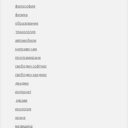
философия
физика
образование
технология
автомобили
направи сам
програмиране
свободен софтуер
свободен хардуер
джаджи
интернет
здраве
екология
храна
медицина