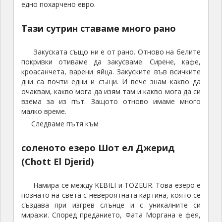
едно похарчено евро.
Тази сутрин ставаме много рано
Закуската също ни е от рано. Отново на белите
покривки отиваме да закусваме. Сирене, кафе,
кроасанчета, варени яйца. Закуските във всичките
дни са почти едни и същи. И вече знам какво да
очаквам, какво мога да изям там и какво мога да си
взема за из път. Защото отново имаме много
малко време.
Следваме пътя към
соленото езеро Шот ел Джерид
(Chott El Djerid)
Намира се между KEBILI и TOZEUR. Това езеро е
познато на света с невероятната картина, която се
създава при изгрев слънце и с уникалните си
миражи. Според преданието, Фата Моргана е фея,