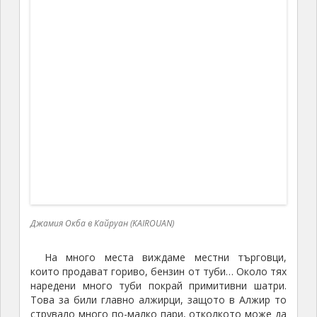
растителността, която наблюдаваме от лявата
страна на пътя. Наред с маслиновите дървета,
които и тук са разположени на по
15
метра едно от
друго, за да може да се развива кореновата им
система, в добре изораната почва около тях има
насаден множество лют червен пипер. От него се
добивала
хариса – подправка от люти чушки
Това е лютиво – пикантна смес хариса, която се
използва в цяла континантална Африка и
традиционно се приготвя на основата на лют
пипер, семена от кориандър и кимион, но
съществуват и много местни варианти. На някои
места хариса има пушен аромат, който се получава
от добавянето на пушен пипер към сместта. С нея
се овкусявала риба, месо, ориз, кус кус и зеленчуци.
Хариса, както и зехтин, местното население си
купува веднъж годишно, което стига за цяла година
(примерно 50 кг зехтин или три големи туби. В