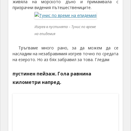
живяла на морското дъно и примамвала с
призрачни видения пътешествениците.
Изгрев в пустинята – Тунис по време
на епидемия
Тръгваме много рано, за да можем да се
насладим на незабравимия изгрев точно по средата
на езерото. Но аз бях забравил за това. Гледам
пустинен пейзаж. Гола равнина
километри напред.
По пътя в пустинята
И се загледах в навигацията на таблета.
Минахме Кебили и след малко според таблета пътя