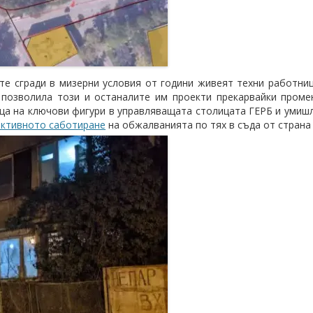
те сгради в мизерни условия от години живеят техни работниц
позволила този и останалите им проекти прекарвайки проме
ща на ключови фигури в управляващата столицата ГЕРБ и умиш
активното саботиране
на обжалванията по тях в съда от страна