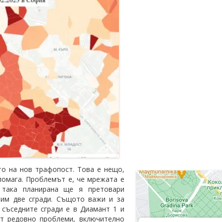
то на нов трафопост. Това е нещо,
 помага. Проблемът е, че мрежата е
 така планирана ще я претовари
 им две сгради. Същото важи и за
 съседните сгради е в Диамант 1 и
ат редовно проблеми, включително