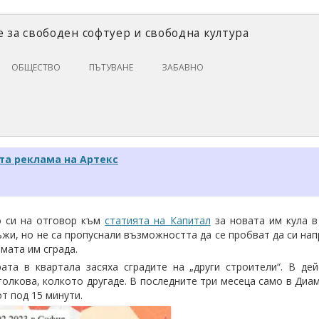
 за свободен софтуер и свободна култура
Skip
ОБЩЕСТВО
ПЪТУВАНЕ
ЗАБАВНО
to
content
ЗАКОНИ И ПРАВО
ИКОНОМИКА
ИСТОРИЯ
та реклама на Артекс
ПОЛИТИКА
ЦИФРОВИ ПРАВА
о си на отговор към
статията на Капитал
за новата им кула в
жи, но не са пропуснали възможността да се пробват да си нап
мата им сграда.
ата в квартала засяха сградите на „други строители“. В де
толкова, колкото другаде. В последните три месеца само в Диа
т под 15 минути.