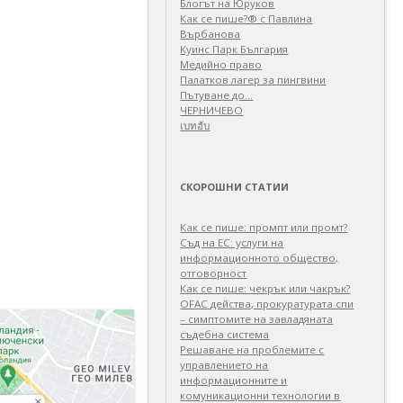
Блогът на Юруков
Как се пише?® с Павлина
Върбанова
Куинс Парк България
Медийно право
Палатков лагер зa пингвини
Пътуване до…
ЧЕРНИЧЕВО
เบทฮับ
СКОРОШНИ СТАТИИ
Как се пише: промпт или промт?
Съд на ЕС: услуги на
информационното общество,
отговорност
Как се пише: чекрък или чакрък?
OFAC действа, прокуратурата спи
– симптомите на завладяната
съдебна система
Решаване на проблемите с
управлението на
информационните и
комуникационни технологии в