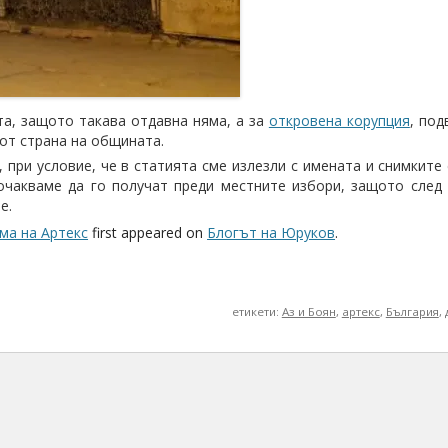
та, защото такава отдавна няма, а за
откровена корупция
, под
от страна на общината.
 при условие, че в статията сме излезли с имената и снимките 
очакваме да го получат преди местните избори, защото след
е.
ма на Артекс
first appeared on
Блогът на Юруков
.
етикети:
Аз и Боян
,
артекс
,
България
,