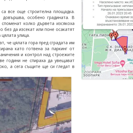
 са все още строителна площадка.
 довършва, особено градината. В
а споменат колко дървета изсякоха
о без да изсекат или поне осакатят
 цялата улица.
т, че цялата гора пред сградата им
ирана като готвена за паркинг от
раничения и контрол над строежите
ве години не спираха да увещават
око, а сега същите ще си гледат в