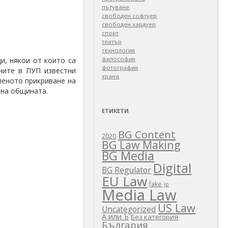
пътуване
свободен софтуер
свободен хардуер
спорт
театър
технология
философия
и, някои от които са
фотография
ните в ПУП известни
храна
леното прикриване на
 на общината.
ЕТИКЕТИ
BG Content
2020
BG Law Making
BG Media
Digital
BG Regulator
EU Law
fake
ip
Media Law
US Law
Uncategorized
А или Ъ
Без категория
България