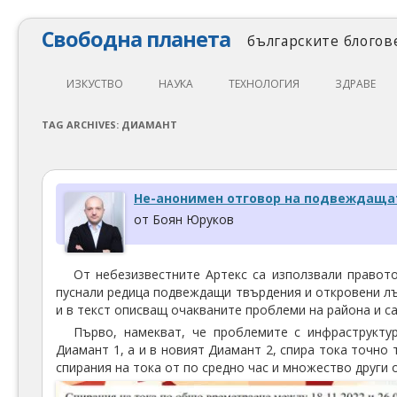
Свободна планета
българските блогове
ИЗКУСТВО
НАУКА
ТЕХНОЛОГИЯ
ЗДРАВЕ
ЛИТЕРАТУРА
МАТЕМАТИКА
АВТОМОБИЛИ
ЕКОЛОГИЯ
TAG ARCHIVES:
ДИАМАНТ
АРХИТЕКТУРА
ПСИХОЛОГИЯ
НАПРАВИ САМ
ХРАНА
ТЕАТЪР
ФИЛОСОФИЯ
ПРОГРАМИРАНЕ
МЕДИЦИНА
Не-анонимен отговор на подвеждаща
КИНО
ФИЗИКА
СВОБОДЕН СОФТУЕР
СПОРТ
от Боян Юруков
МУЗИКА
ОБРАЗОВАНИЕ
СВОБОДЕН ХАРДУЕР
От небезизвестните Артекс са използвали правот
ФОТОГРАФИЯ
ДЖАДЖИ
пуснали редица подвеждащи твърдения и откровени лъ
и в текст описващ очакваните проблеми на района и са
ИНТЕРНЕТ
Първо, намекват, че проблемите с инфраструктур
Диамант 1, а и в новият Диамант 2, спира тока точно 
спирания на тока от по средно час и множество други о