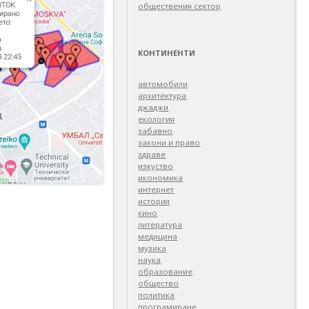
обществения сектор
КОНТИНЕНТИ
автомобили
архитектура
джаджи
екология
забавно
закони и право
здраве
изкуство
икономика
интернет
история
кино
литература
медицина
музика
наука
образование
общество
политика
програмиране