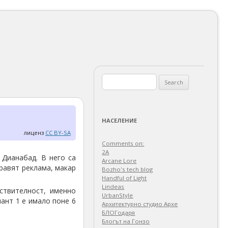
Search
for:
НАСЕЛЕНИЕ
лиценз
CC BY-SA
Comments on:
2A
 Дианабад. В него са
Arcane Lore
равят реклама, макар
Bozho's tech blog
Handful of Light
Lindeas
йствителност, именно
UrbanStyle
мант 1 е имало поне 6
Архитектурно студио Архе
БЛОГодаря
Блогът на Гонзо