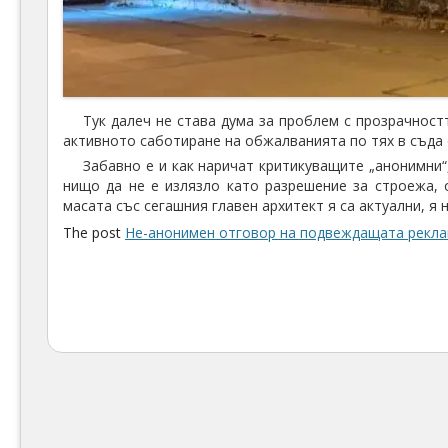
Тук далеч не става дума за проблем с прозрачност
активното саботиране на обжалванията по тях в съда 
Забавно е и как наричат критикуващите „анонимни“,
нищо да не е излязло като разрешение за строежа, 
масата със сегашния главен архитект я са актуални, я н
The post
Не-анонимен отговор на подвеждащата рекла