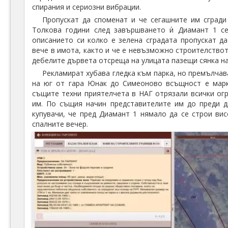
спирания и сериозни вибрации.
Пропускат да споменат и че сегашните им сгради
Толкова години след завършването ѝ Диамант 1 се
описанието си колко е зелена сградата пропускат д
вече в имота, както и че е невъзможно строителствот
дебелите дървета отсреща на улицата пазещи сянка на
Рекламират хубава гледка към парка, но премълчава
на юг от гара Юнак до Симеоново всъщност е марк
същите техни приятелчета в НАГ отрязали всички ог
им. По същия начин представителите им до преди д
купувачи, че пред Диамант 1 нямало да се строи вис
спалните вечер.