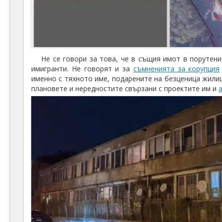
Не се говори за това, че в същия имот в порутени
имигранти. Не говорят и за
съмненията за корупция
именно с тяхното име, подарените на безценица жили
плановете и нередностите свързани с проектите им и