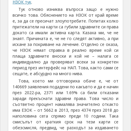
НЗОК тук
.
Тук отново изниква въпроса защо е нужно
всичко това. Обяснението на НЗОК от край време
е, за да се пресичат злоупотребите. Попитах колко
притежатели на карти са губили здравните си права
докато са имали активна карта. Казаха ми, че не
знаят. Причината е, че не го следят активно, а при
искане за покриване на лечение. Отделно се оказа,
че НЗОК нямат справка в реално време кой си
плаща здравните вноски и кой не – налага се
индивидуално да проверяват всеки за конкретен
период през интерфейс на НАП. Това, както сами се
сещате, е абсурдно на много нива.
Това, което ми отговориха обаче е, че от
140669 заявления подадени по какъвто и да е начин
през 2022-ра, 2371 или 1.69% са били отказани
заради прекъснати здравни права. Това число и
съответно процент намалява значително откакто
има ЕЗОК – от 5662 в 2013, през 4374 през 2018 до
наполовина сега спрямо преди 10 години. Така
смисълът от краткия срок на тези карти се
обезсмисля, предвид, че разходът за издаването