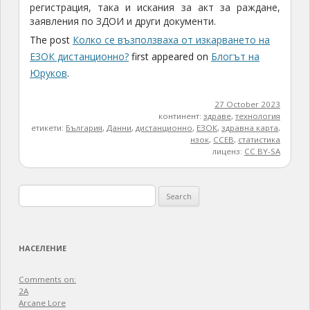
регистрация, така и искания за акт за раждане,
заявления по ЗДОИ и други документи.
The post
Колко се възползваха от изкарването на
ЕЗОК дистанционно?
first appeared on
Блогът на
Юруков
.
27 October 2023
континент:
здраве
,
технология
етикети:
България
,
Данни
,
дистанционно
,
ЕЗОК
,
здравна карта
,
нзок
,
ССЕВ
,
статистика
лиценз:
CC BY-SA
Search
for:
НАСЕЛЕНИЕ
Comments on:
2A
Arcane Lore