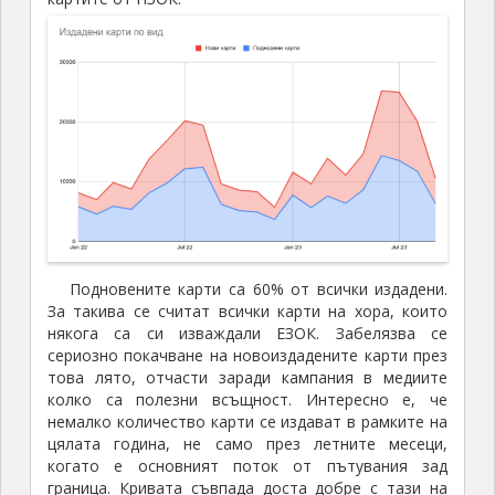
Подновените карти са 60% от всички издадени.
За такива се считат всички карти на хора, които
някога са си изваждали ЕЗОК. Забелязва се
сериозно покачване на новоиздадените карти през
това лято, отчасти заради кампания в медиите
колко са полезни всъщност. Интересно е, че
немалко количество карти се издават в рамките на
цялата година, не само през летните месеци,
когато е основният поток от пътувания зад
граница. Кривата съвпада доста добре с тази на