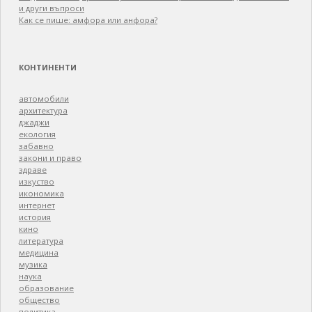
и други въпроси
Как се пише: амфора или анфора?
КОНТИНЕНТИ
автомобили
архитектура
джаджи
екология
забавно
закони и право
здраве
изкуство
икономика
интернет
история
кино
литература
медицина
музика
наука
образование
общество
политика