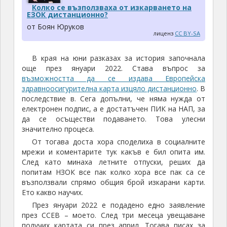
Колко се възползваха от изкарването на
ЕЗОК дистанционно?
от Боян Юруков
лиценз
CC BY-SA
В края на юни разказах за история започнала
още през януари 2022. Става въпрос за
възможността да се издава Европейска
здравноосигурителна карта изцяло дистанционно
. В
последствие в. Сега допълни, че няма нужда от
електронен подпис, а е достатъчен ПИК на НАП, за
да се осъществи подаването. Това улесни
значително процеса.
От тогава доста хора споделиха в социалните
мрежи и коментарите тук какъв е бил опита им.
След като минаха летните отпуски, реших да
попитам НЗОК все пак колко хора все пак са се
възползвали спрямо общия брой изкарани карти.
Ето какво научих.
През януари 2022 е подадено едно заявление
през ССЕВ – моето. След три месеца увещаване
получих картата си през април. Тогава писах за