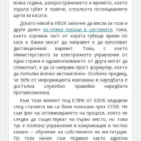
всяка година, разпространението и времето, което
хората губят е повече, отколкото потенциалните
щети за касата.
Докато някой в НЗОК започне да мисли за този и
други далеч
по-тежки пороци в системата
, това,
което огромна част от хората губещи време по
каси и банки могат да направят е да използват
дистанционния вариант. Това, с което
Министерството за електронното управление от
една страна и здравеопазването от друга могат да
спомогнат, е да се направи прост формуляр, което
да попълва всичко автоматично. Особено предвид,
че 90% от информацията изисквана в наредбата е
достъпна служебно правейки наредбата
противозаконна.
Към този момент под 0.78% от ЕЗОК издадени
след статията ми са били поискани през ССЕВ. Не
съм фен на оптимизирането на процеси, които не
следва да съществуват на първо място, но това
тук е полезно упражнение в комуникация и честно
казано – обучение на собствените ни институции.
По този начин съм подавал както адресна