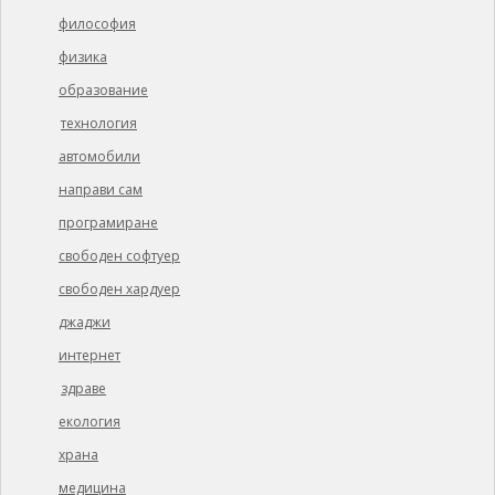
философия
физика
образование
технология
автомобили
направи сам
програмиране
свободен софтуер
свободен хардуер
джаджи
интернет
здраве
екология
храна
медицина