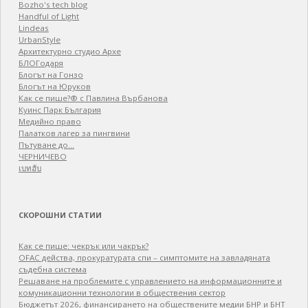
Bozho's tech blog
Handful of Light
Lindeas
UrbanStyle
Архитектурно студио Архе
БЛОГодаря
Блогът на Гонзо
Блогът на Юруков
Как се пише?® с Павлина Върбанова
Куинс Парк България
Медийно право
Палатков лагер зa пингвини
Пътуване до…
ЧЕРНИЧЕВО
เบทฮับ
СКОРОШНИ СТАТИИ
Как се пише: чекрък или чакрък?
OFAC действа, прокуратурата спи – симптомите на завладяната
съдебна система
Решаване на проблемите с управлението на информационните и
комуникационни технологии в обществения сектор
Бюджетът 2026, финансирането на обществените медии БНР и БНТ