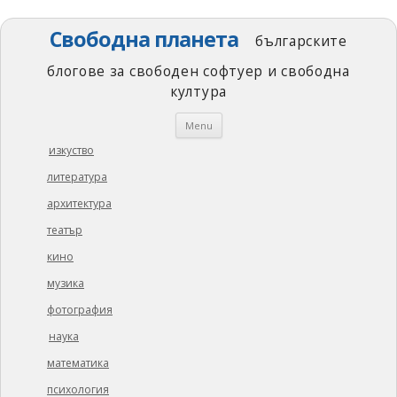
Свободна планета
българските
блогове за свободен софтуер и свободна
култура
Skip
Menu
to
content
изкуство
литература
архитектура
театър
кино
музика
фотография
наука
математика
психология