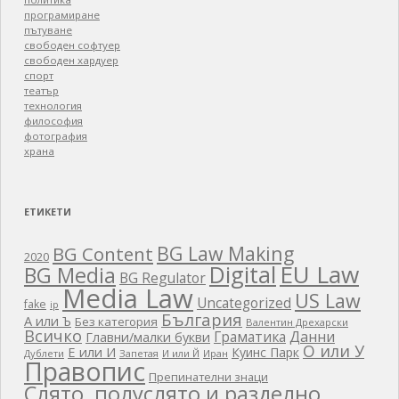
програмиране
пътуване
свободен софтуер
свободен хардуер
спорт
театър
технология
философия
фотография
храна
ЕТИКЕТИ
BG Law Making
BG Content
2020
EU Law
Digital
BG Media
BG Regulator
Media Law
US Law
Uncategorized
fake
ip
България
А или Ъ
Без категория
Валентин Дрехарски
Всичко
Граматика
Данни
Главни/малки букви
О или У
Е или И
Куинс Парк
Дублети
Запетая
И или Й
Иран
Правопис
Препинателни знаци
Слято, полуслято и разделно