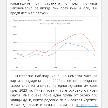
излизащите от страната с цел почивка.
Закономерно се вижда пик през юни и юли, т.е.
преди летните отпуски.
Интересно наблюдение е, че немалка част от
картите издадени пред 2022-ра не се преиздават
скоро след изтичането на едногодишния им срок
през 2023-та. Пикът това лято е основно от нови
карти. Има обаче поне една група от около 100
хиляди души, които редовно си обновяват картите.
Може да свалите всички числа от
отговора на