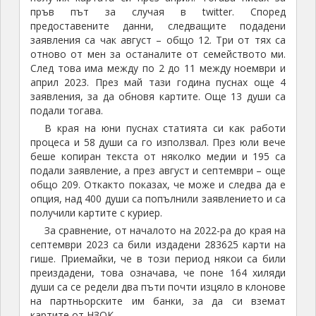
пръв път за случая в twitter. Според
предоставените данни, следващите подадени
заявления са чак август – общо 12. Три от тях са
отново от мен за останалите от семейството ми.
След това има между по 2 до 11 между ноември и
април 2023. През май тази година пуснах още 4
заявления, за да обновя картите. Още 13 души са
подали тогава.
В края на юни пуснах статията си как работи
процеса и 58 души са го използвал. През юли вече
беше копиран текста от няколко медии и 195 са
подали заявление, а през август и септември – още
общо 209. Откакто показах, че може и следва да е
опция, над 400 души са попълнили заявлението и са
получили картите с куриер.
За сравнение, от началото на 2022-ра до края на
септември 2023 са били издадени 283625 карти на
гише. Приемайки, че в този период някои са били
преиздадени, това означава, че поне 164 хиляди
души са се редели два пъти почти изцяло в клонове
на партньорските им банки, за да си вземат
картите от НЗОК.