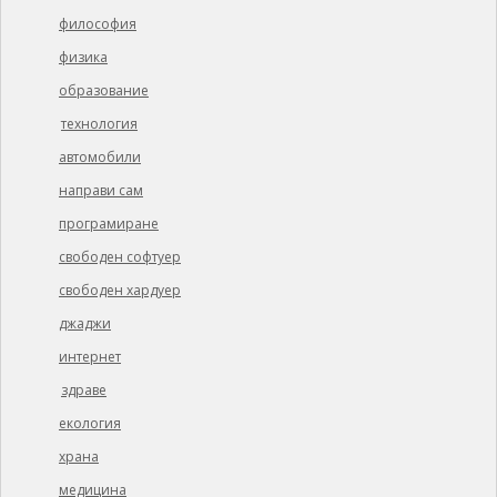
философия
физика
образование
технология
автомобили
направи сам
програмиране
свободен софтуер
свободен хардуер
джаджи
интернет
здраве
екология
храна
медицина