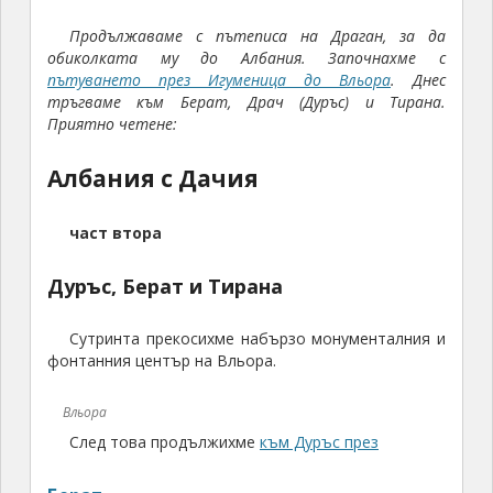
р
част втора
ъ
щ
Дуръс, Берат и Тирана
е
н
Сутринта прекосихме набързо монументалния и
е
фонтанния център на Вльора.
т
а
Вльора
,
с
След това продължихме
към Дуръс през
в
а
Берат
–
т
б
друг планински старинен град, който се намира
и
на около
80
км навътре в Албания спрямо Вльора.
и
Тук за пръв път попаднахме на албанска
т
магистрала.
.
н
.
Магистрала Вльора –Дурес