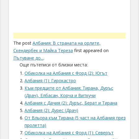
о
б
Още пътеписи от близки места:
а
ф
щ
м
Обиколка на Албания с Форд (2): Югът
и
е
у
Албания (1): Гирокастро
ц
.
з
и
Към предците от Албания: Тирана, Дуръс
е
а
(Драч), Елбасан, Корча и Виткучи
й
л
Албания с Дачия (2): Дуръс, Берат и Тирана
в
н
Албания (2): Дурес (Драч)
К
и
От Вльора към Тирана (5 част на Албания през
р
р
пролетта)
у
е
Обиколка на Албания с Форд (1): Северът
я
л
,
Дерми в Албания (На стоп из Балканите (2))
и
т
Лек пилигримски поход от Охрид до Албания
г
в
На море в Албания – Албанска Ривиера
и
ъ
Албания – културен шок?!?
о
р
з
През Скопие до Тирана (начало на Албания
д
н
през пролетта)
и
и
н
р
8 July 2021
а
и
континент:
пътуване