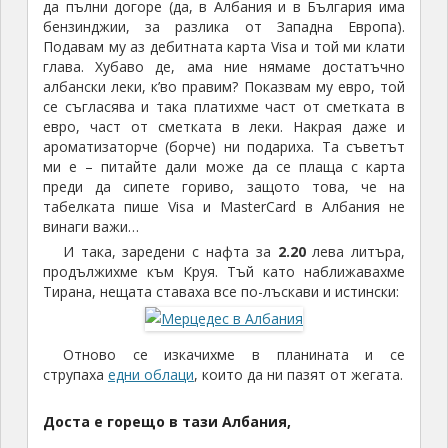
табелката пише Visa и MasterCard в Албания не
винаги важи…
И така, заредени с нафта за
2.20
лева литъра,
продължихме към Круя. Тъй като наближавахме
Тирана, нещата ставаха все по-лъскави и истински:
Отново се изкачихме в планината и се
струпаха
едни облаци
, които да ни пазят от жегата.
Доста е горещо в тази Албания,
препоръчвам наистина да се ходи там или през
май, или през септември, освен ако не сте отишли
за морето. В
Круя
има интересен нов