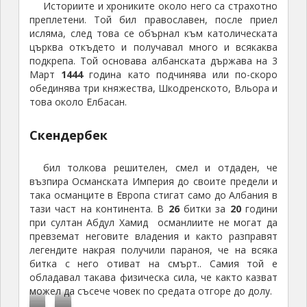
исляма, след това се обърнал към католическата
м
л
с
к
к
о
църква откъдето и получавал много и всякаква
е
и
к
а
у
с
подкрепа. Той основава албанската държава на 3
в
в
и
л
л
г
Март
1444
година като подчинява или по-скоро
Т
и
я
н
обединява три княжества, Шкодренското, Вльора и
а
р
и
п
а
а
това около Елбасан.
т
а
р
р
м
с
а
д
а
о
ф
г
Скендербек
н
и
н
ф
и
р
а
в
а
е
т
а
н
А
бил толкова решителен, смел и отдаден, че
с
е
д
я
л
възпира Османската Империя до своите предели и
и
а
а
к
б
така османците в Европа стигат само до Албания в
о
т
н
тази част на континента. В
26
битки за
20
години
о
а
н
ъ
а
при султан Абдул Хамид османлиите не могат да
г
н
а
р
ц
превземат неговите владения и както разправят
а
и
л
н
е
легендите накрая получили параноя, че на всяка
ш
я
н
битка с него отиват на смърт.. Самия той е
а
н
н
о
и
обладавал такава физическа сила, че както казват
г
т
и
с
в
можел да съсече човек по средата отгоре до долу.
р
р
я
т
Ц
Б
о
а
а
Д
с
а
е
у
й
П
Х
д
л
П
у
т
н
Н
О
н
л
н
а
о
Д
н