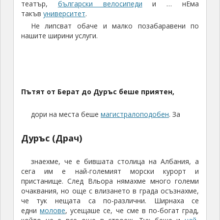
дори на места беше
магистралоподобен
. За
Дуръс (Драч)
знаехме, че е бившата столица на Албания, а
сега им е най-големият морски курорт и
пристанище. След Вльора нямахме много големи
очаквания, но още с влизането в града осъзнахме,
че тук нещата са по-различни. Ширнаха се
едни
молове
, усещаше се, че сме в по-богат град,
който не е все още в строеж. Тук беше и
най-
хубавият (от гледна точка на удобства) хотел –
Hotel Nais
Собственикът ни
чакаше пред вратата
и ни
позна по регистрацията – няма такава усмивка.
Веднага изтича и премести колата си (VW Caddy –
да не повярва човек, че не е Mercedes-Benz), за да
паркираме ние на възможно най-удобното място