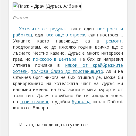
град, но
по-скоро в центъра
. Не бих си направил
лятната почивка в
някои от крайбрежните
хотели
,
толкова близо до пристанището
. Аз и на
Слънчев бряг никога не бих отишъл де, може би
крайбрежието на хотелската част на Дуръс ми
напомня именно на българските мега курорти от
този тип. Далеч по-хубаво би си изкарал човек
на
този къмпинг
в удобни
бунгалца
около Dhërmi,
южно от Вльора.
И така, на следващата сутрин се
тръгнахме от Дуръс към Тирана
Тъй като това са само
30
километра и то по
магистрала, решихме да се отбием до
Круя – родния град на Скендербег
(албанският Васил Левски, който се е борил с