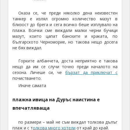
Горките албанчета, доста неприятно е такова
нещо да им се случи точно преди началото на
сезона. Личеше си, че
бързат да приключат с
почистването.
Иначе самата
плажна ивица на Дуръс наистина е
впечатляваща
по размери – май не съм виждал толкова дълъг
плаж и с т
олкова много хотели
от край до край.
Плажът
Хотелите се редуват
така: един
построен и
работещ
, един
все още в строеж
, един построен…
Улиците както навсякъде са в
ремонт
,
предполагам, че до няколко години всичко ще е
лъснато. Честно казано, Дуръс е много интересен