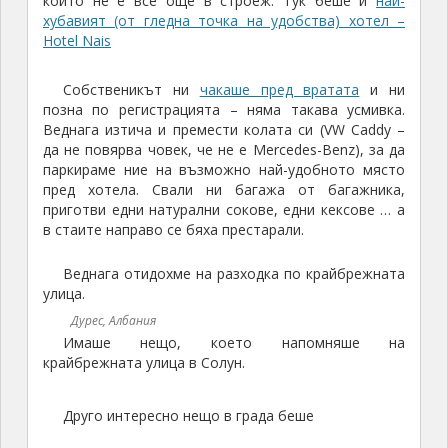
пред хотела. Свали ни багажа от багажника,
приготви едни натурални сокове, едни кексове … а
в стаите направо се бяха престарали.
Веднага отидохме на разходка по крайбрежната
улица.
Дурес, Албания
Имаше нещо, което напомняше на
крайбрежната улица в Солун.
Друго интересно нещо в града беше
амфитеатърът,
който е един от най-големите, които съм
виждал, съизмерим (по мащаби, не по запазеност)
много повече с Колизеума, отколкото с античния
театър на Филипополис.
Амфитеатърът в Дуре
Дуръс добре комбинираше античния свят с