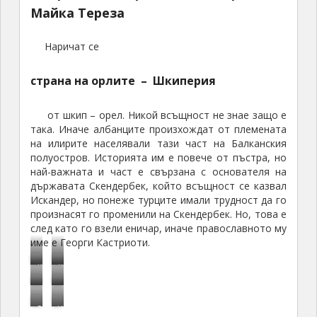
Майка Тереза
Наричат се
страна на орлите – Шкиперия
от шкип – орел. Никой всъщност не знае защо е
така. Иначе албанците произхождат от племената
на илирите населявали тази част на Балканския
полуостров. Историята им е повече от пъстра, но
най-важната и част е свързана с основателя на
държавата Скендербек, който всъщност се казвал
Искандер, но понеже турците имали трудност да го
произнасят го променили на Скендербек. Но, това е
след като го взели еничар, иначе православното му
име е Георги Кастриоти.
К
Щ
П
М
а
а
Р
У
р
н
ц
с
Историите и хрониките около него са страхотно
и
н
е
о
а
т
преплетени. Той бил православен, после приел
м
и
д
г