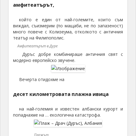
модерно европейско звучене.
Вечерта отидохме на
десет километровата плажна ивица
на най-големия и известен албански курорт и
попаднахме на … екологична катастрофа.
Плажът
Оказа се, че преди няколко дена неизвестен
танкер е излял огромно количество мазут в
близост до брега и сега всичко беше изплувало на
плажа. Всички сме виждали малки черни бучици
мазут, които цапат банските и краката, по
българското Черноморие, но такова нещо досега
не бях виждал.