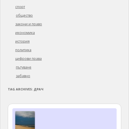
спорт
общество
закони и право
икономика
история
политика
цифрови права
пътуване
забавно
TAG ARCHIVES:
ДРАЧ