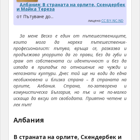
Албания: В страната на орлите, Скендербек
и Майка Тереза
от Пътуване до...
лиценз
CC BY-NC-ND
За мене Веско е един от пътешествениците,
които мога да нарека пътешественик-
професионалист: пътува, връща се, разказва и
продължава упоррито да го прави, без да губи и
грам от собствената си идентичност и без да
изпада в припадък по отношение на чужди и
непознати култури. Днес той ще ни води до една
необикновена и близка страна – В страната на
орлите, Албания. Страна, по-затворена и
комунистическа България, но пък и не по-малко
искаща да вксуи от свободата. Приятно четене и
лек път!
Албания
В страната на орлите, Скендербек и