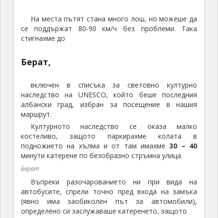
наследство на UNESCO, който беше последния
албански град, избран за посещение в нашия
маршрут.
Културното наследство се оказа малко
костеливо, защото паркирахме колата в
подножието на хълма и от там имахме
30 – 40
минути катерене по безобразно стръмна улица.
Берат
Въпреки разочарованието ни при вида на
автобусите, спрели точно пред входа на замъка
(явно има заобиколен път за автомобили),
определено си заслужаваше катеренето, защото
Берат беше най-автентичния град, който
видяхме в Албания
Берат
И тук се опитахме да поговорим с местните,
например влязохме във
фурната за хляб
, човекът