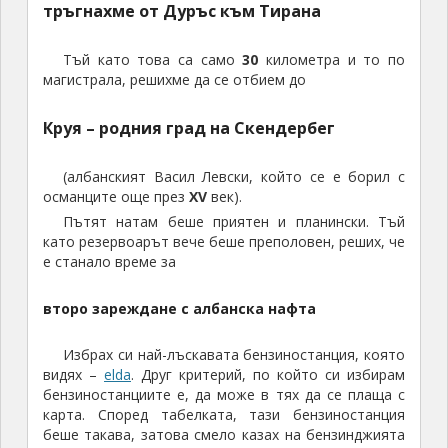
османците още през
XV
век).
Пътят натам беше приятен и планински. Тъй
като резервоарът вече беше преполовен, реших, че
е станало време за
второ зареждане с албанска нафта
Избрах си най-лъскавата бензиностанция, която
видях –
elda
. Друг критерий, по който си избирам
бензиностанциите е, да може в тях да се плаща с
карта. Според табелката, тази бензиностанция
беше такава, затова смело казах на бензинджията
да пълни догоре (да, в Албания и в България има
бензинджии, за разлика от Западна Европа).
Подавам му аз дебитната карта Visa и той ми клати
глава. Хубаво де, ама ние нямаме достатъчно
албански леки, к’во правим? Показвам му евро, той
се съгласява и така платихме част от сметката в
евро, част от сметката в леки. Накрая даже и
ароматизаторче (борче) ни подариха. Та съветът
ми е – питайте дали може да се плаща с карта
преди да сипете гориво, защото това, че на