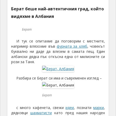
буквално ни даде да влезем в самата пещ. Един
албански дядка пък откъсна една от милионите си
рози за Таня.
Разбира се Берат си има и съвременен изглед –
Берат
с много кафенета, свежи
идеи
, познати
марки
,
дядковци
шахматисти
като пред нашия народен
театър,
български велосипеди
и … нЕма
такъв
университет
.
Не липсват обаче и малко позабаравени по
нашите ширини услуги.
Пътят от Берат до Дуръс беше приятен,