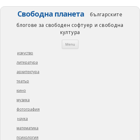
Свободна планета
българските
блогове за свободен софтуер и свободна
култура
Skip
Menu
to
content
изкуство
литература
архитектура
театър
кино
музика
фотография
наука
математика
психология