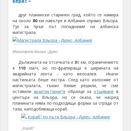
Дължината на отсечката е
3
0 км, ограничението
е
110
км/ч, но по-фрапираща е ширината на
аварийната лента – като велоалея. Иначе
настилката беше екстра. След като излзохме от
магистралата, тъкмо бяхме решили, че сме
оставили
архитектурните
образци за
отщяване
в
центъра на Вльора, но се оказа, че насред
планината няма по-подходяща форма за сграда от
тази, наподобяваща кораб.
„Кораб“
На места пътят стана много лош, но можеше да
се поддържат 80-90 км/ч без проблеми. Така
стигнахме до
Берат,
включен в списъка за световно културно