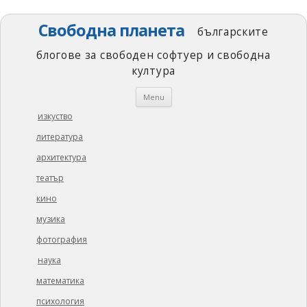
Свободна планета
българските
блогове за свободен софтуер и свободна
култура
Skip
Menu
to
content
изкуство
литература
архитектура
театър
кино
музика
фотография
наука
математика
психология