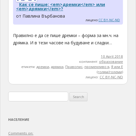
Как се пише: <em>дремки</em> или
<em>дрямки</em>?
от Павлина Върбанова
лиценз
CC BY-NC-ND
Правилно е да се пише дремки – форма за мн.ч. на
дрямка. И в тези часове на будуване и сладки…
10 April 2018
континент:
образование
етикети:
дремки
,
дрямки
,
Правопис
,
променливо я
,
Я или Е
(голям/големи)
лиценз:
CC BY-NC-ND
Search
for:
НАСЕЛЕНИЕ
Comments on: