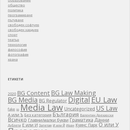
образование
общество
политика
програмиране
пътуване
свободен софтуер
свободен хардуер
спорт
театър
технология
философия
фотография
храна
ЕТИКЕТИ
BG Law Making
BG Content
2020
EU Law
Digital
BG Media
BG Regulator
Media Law
US Law
Uncategorized
fake
ip
България
А или Ъ
Без категория
Валентин Дрехарски
Всичко
Граматика
Данни
Главни/малки букви
О или У
Е или И
Куинс Парк
Дублети
Запетая
И или Й
Иран