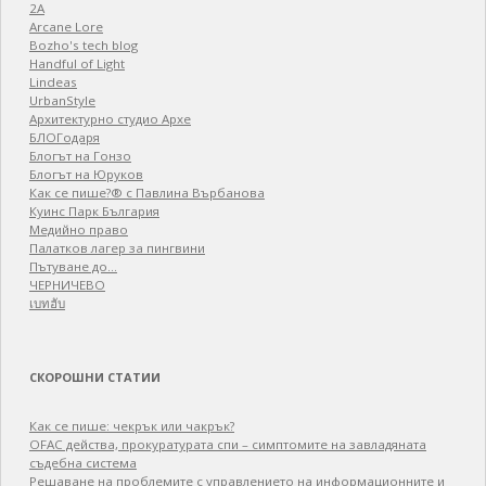
2A
Arcane Lore
Bozho's tech blog
Handful of Light
Lindeas
UrbanStyle
Архитектурно студио Архе
БЛОГодаря
Блогът на Гонзо
Блогът на Юруков
Как се пише?® с Павлина Върбанова
Куинс Парк България
Медийно право
Палатков лагер зa пингвини
Пътуване до…
ЧЕРНИЧЕВО
เบทฮับ
СКОРОШНИ СТАТИИ
Как се пише: чекрък или чакрък?
OFAC действа, прокуратурата спи – симптомите на завладяната
съдебна система
Решаване на проблемите с управлението на информационните и