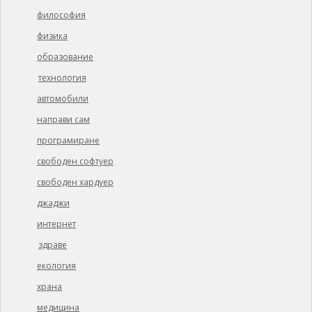
философия
физика
образование
технология
автомобили
направи сам
програмиране
свободен софтуер
свободен хардуер
джаджи
интернет
здраве
екология
храна
медицина