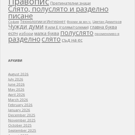
Правопис
Препинателни знаци
Слято, полуслято и разделно
писане
Технологии и Интернет
Цветан Димитров
София
Форми за мн.ч.
Чужди думи
главна буква
Я или Е (голям/големи)
полуслято
еспч
малка буква
избори
променливо я
разделно
слято
съд на ес
АРХИВИ
August 2026
July 2026
June 2026
May 2026
April 2026
March 2026
February 2026
January 2026
December 2025
November 2025
October 2025
September 2025