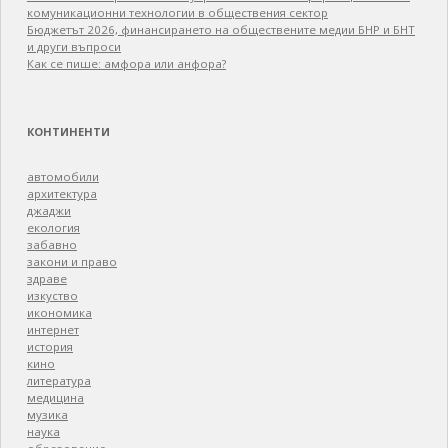
комуникационни технологии в обществения сектор
Бюджетът 2026, финансирането на обществените медии БНР и БНТ
и други въпроси
Как се пише: амфора или анфора?
КОНТИНЕНТИ
автомобили
архитектура
джаджи
екология
забавно
закони и право
здраве
изкуство
икономика
интернет
история
кино
литература
медицина
музика
наука