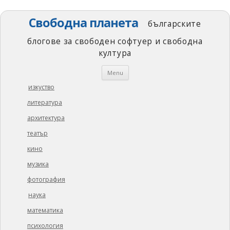
Свободна планета
българските
блогове за свободен софтуер и свободна
култура
Skip
Menu
to
content
изкуство
литература
архитектура
театър
кино
музика
фотография
наука
математика
психология