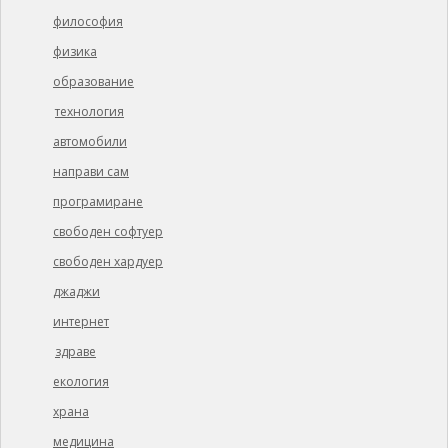
философия
физика
образование
технология
автомобили
направи сам
програмиране
свободен софтуер
свободен хардуер
джаджи
интернет
здраве
екология
храна
медицина