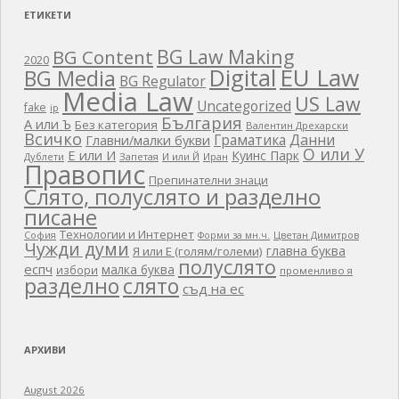
ЕТИКЕТИ
BG Law Making
BG Content
2020
EU Law
Digital
BG Media
BG Regulator
Media Law
US Law
Uncategorized
fake
ip
България
А или Ъ
Без категория
Валентин Дрехарски
Всичко
Граматика
Данни
Главни/малки букви
О или У
Е или И
Куинс Парк
Дублети
Запетая
И или Й
Иран
Правопис
Препинателни знаци
Слято, полуслято и разделно
писане
Технологии и Интернет
Цветан Димитров
София
Форми за мн.ч.
Чужди думи
главна буква
Я или Е (голям/големи)
полуслято
еспч
малка буква
избори
променливо я
разделно
слято
съд на ес
АРХИВИ
August 2026