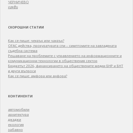
ЧЕРНИЧЕВО
เบทฮับ
СКОРОШНИ СТАТИИ
Как се пише: чекрък или чакрък?
OFAC действа, прокуратурата спи – симптомите на завладяната
съдебна система
Решаване на проблемите с управлението на информационните и
комуникационни технологии в обществения сектор
Бюджетът 2026, финансирането на обществените медии БНР и БНТ
и други въпроси
Как се пише: амфора или анфора?
КОНТИНЕНТИ
автомобили
архитектура
джаджи
екология
забавно