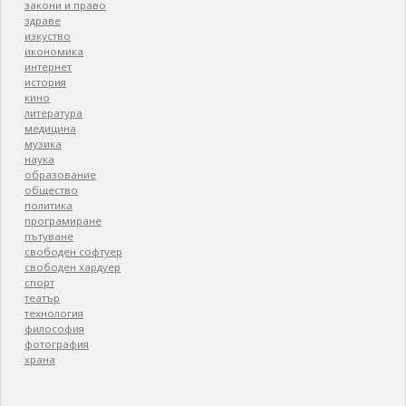
закони и право
здраве
изкуство
икономика
интернет
история
кино
литература
медицина
музика
наука
образование
общество
политика
програмиране
пътуване
свободен софтуер
свободен хардуер
спорт
театър
технология
философия
фотография
храна