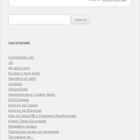
Search
for:
НАСЕЛЕНИЕ
Comments on:
2A
Arcane Lore
Bozho's tech blog
Handful of Light
Lindeas
UrbanStyle
Архитектурно студио Архе
БЛОГодаря
Блогът на Гонзо
Блогът на Юруков
Как се пише?® с Павлина Върбанова
Куинс Парк България
Медийно право
Палатков лагер зa пингвини
Пътуване до…