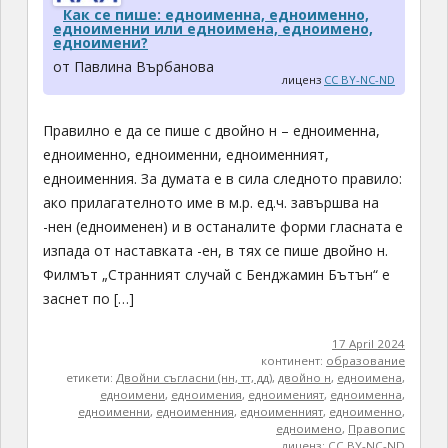
Как се пише: едноименна, едноименно,
едноименни или едноимена, едноимено,
едноимени?
от Павлина Върбанова
лиценз
CC BY-NC-ND
Правилно е да се пише с двойно н – едноименна,
едноименно, едноименни, едноименният,
едноименния. За думата е в сила следното правило:
ако прилагателното име в м.р. ед.ч. завършва на
-нен (едноименен) и в останалите форми гласната е
изпада от наставката -ен, в тях се пише двойно н.
Филмът „Странният случай с Бенджамин Бътън“ е
заснет по […]
17 April 2024
континент:
образование
етикети:
Двойни съгласни (нн, тт, дд)
,
двойно н
,
едноимена
,
едноимени
,
едноимения
,
едноименият
,
едноименна
,
едноименни
,
едноименния
,
едноименният
,
едноименно
,
едноимено
,
Правопис
лиценз:
CC BY-NC-ND