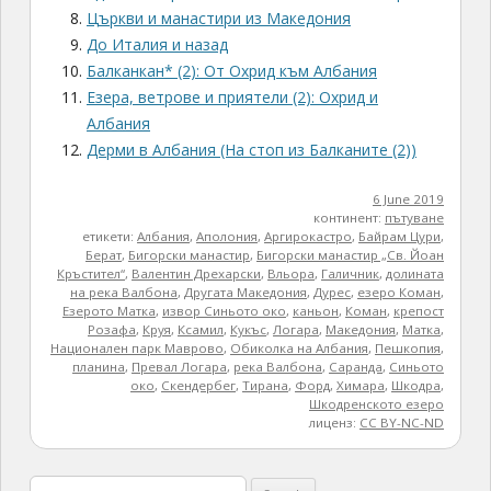
Църкви и манастири из Македония
До Италия и назад
Балканкан* (2): От Охрид към Албания
Езера, ветрове и приятели (2): Охрид и
Албания
Дерми в Албания (На стоп из Балканите (2))
6 June 2019
континент:
пътуване
етикети:
Албания
,
Аполония
,
Аргирокастро
,
Байрам Цури
,
Берат
,
Бигорски манастир
,
Бигорски манастир „Св. Йоан
Кръстител“
,
Валентин Дрехарски
,
Вльора
,
Галичник
,
долината
на река Валбона
,
Другата Македония
,
Дурес
,
езеро Коман
,
Езерото Матка
,
извор Синьото око
,
каньон
,
Коман
,
крепост
Розафа
,
Круя
,
Ксамил
,
Кукъс
,
Логара
,
Македония
,
Матка
,
Национален парк Маврово
,
Обиколка на Албания
,
Пешкопия
,
планина
,
Превал Логара
,
река Валбона
,
Саранда
,
Синьото
око
,
Скендербег
,
Тирана
,
Форд
,
Химара
,
Шкодра
,
Шкодренското езеро
лиценз:
CC BY-NC-ND
Search