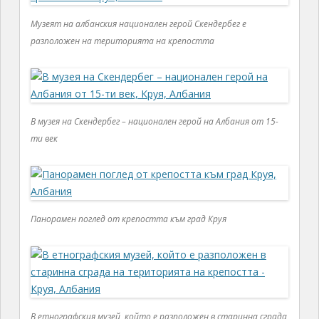
Музеят на албанския национален герой Скендербег е
разположен на територията на крепостта
В музея на Скендербег – национален герой на Албания от 15-
ти век
Панорамен поглед от крепостта към град Круя
В етнографския музей, който е разположен в старинна сграда