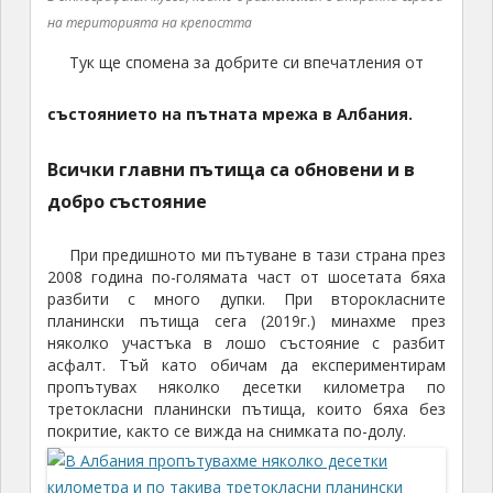
на територията на крепостта
Тук ще спомена за добрите си впечатления от
състоянието на пътната мрежа в Албания.
Всички главни пътища са обновени и в
добро състояние
При предишното ми пътуване в тази страна през
2008 година по-голямата част от шосетата бяха
разбити с много дупки. При второкласните
планински пътища сега (2019г.) минахме през
няколко участъка в лошо състояние с разбит
асфалт. Тъй като обичам да експериментирам
пропътувах няколко десетки километра по
третокласни планински пътища, които бяха без
покритие, както се вижда на снимката по-долу.