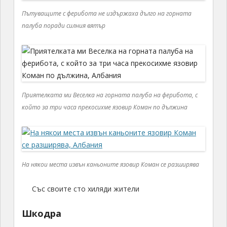
Пътуващите с ферибота не издържаха дълго на горната
палуба поради силния вятър
Приятелката ми Веселка на горната палуба на ферибота, с
който за три часа прекосихме язовир Коман по дължина
На някои места извън каньоните язовир Коман се разширява
Със своите сто хиляди жители
Шкодра