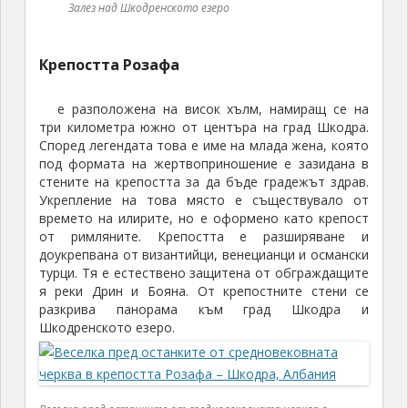
Залез над Шкодренското езеро
Крепостта Розафа
е разположена на висок хълм, намиращ се на
три километра южно от центъра на град Шкодра.
Според легендата това е име на млада жена, която
под формата на жертвоприношение е зазидана в
стените на крепостта за да бъде градежът здрав.
Укрепление на това място е съществувало от
времето на илирите, но е оформено като крепост
от римляните. Крепостта е разширяване и
доукрепвана от византийци, венецианци и османски
турци. Тя е естествено защитена от обграждащите
я реки Дрин и Бояна. От крепостните стени се
разкрива панорама към град Шкодра и
Шкодренското езеро.