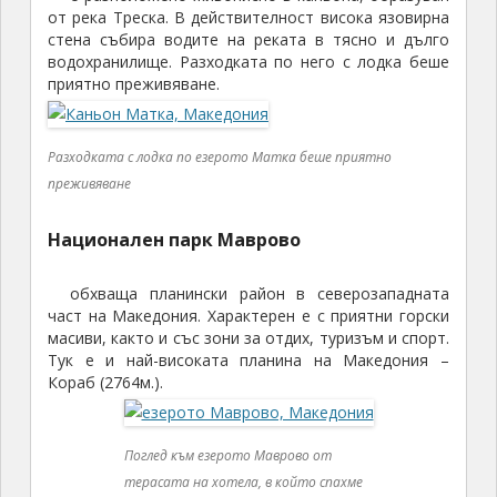
от река Треска. В действителност висока язовирна
стена събира водите на реката в тясно и дълго
водохранилище. Разходката по него с лодка беше
приятно преживяване.
Разходката с лодка по езерото Матка беше приятно
преживяване
Национален парк Маврово
обхваща планински район в северозападната
част на Македония. Характерен е с приятни горски
масиви, както и със зони за отдих, туризъм и спорт.
Тук е и най-високата планина на Македония –
Кораб (2764м.).
Поглед към езерото Маврово от
терасата на хотела, в който спахме