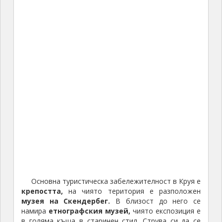
Основна туристическа забележителност в Круя е
крепостта,
на чиято територия е разположен
музея на Скендербег.
В близост до него се
намира
етнографския музей,
чиято експозиция е
в голяма къща в старинен стил. Струва си да се