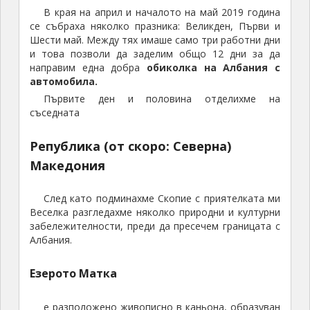
В края на април и началото на май 2019 година
се събраха няколко празника: Великден, Първи и
Шести май. Между тях имаше само три работни дни
и това позволи да заделим общо 12 дни за да
направим една добра
обиколка на Албания с
автомобила.
Първите ден и половина отделихме на
съседната
Република (от скоро: Северна)
Македония
След като подминахме Скопие с приятелката ми
Веселка разгледахме няколко природни и културни
забележителности, преди да пресечем границата с
Албания.
Езерото Матка
е разположено живописно в каньона, образуван