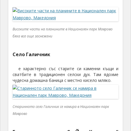
Високите части на планините в Национален парк Маврово
бяха все още заснежени
Село Галичник
е характерно със старите си каменни къщи и
сватбите в традиционен селски дух. Там ядохме
чудесна домашна баница с местно кисело мляко.
Старинното село Галичник се намира в Национален парк
Маврово