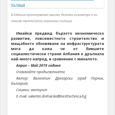
В Албания пропътувахме няколко десетки километра и по
такива третокласни планински пътища
Имайки предвид бързото икономическо
развитие, повсеместното строителство и
мащабното обновяване на инфраструктурата
мога да кажа че от бившите
социалистически страни Албания е дръпнала
най-много напред, в сравнение с миналото.
Април – Май 2019 година
Очаквайте продължението
Автор: Валентин Дрехарски (град Перник,
България)
Снимки: авторът
E-mail: valentin.dreharski@besttechnica.bg