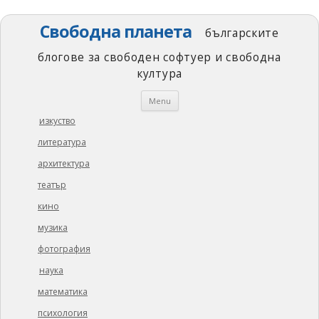
Свободна планета
българските
блогове за свободен софтуер и свободна
култура
Skip
Menu
to
content
изкуство
литература
архитектура
театър
кино
музика
фотография
наука
математика
психология