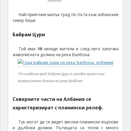
Албания
Най-приятния малък град по пътя към албанския
север беше
Байрам Цури
Той има
10
хиляди жители и след него започва
живописната долина на река Валбона.
10-хилядния град Байрам Цури е изходен пункт към
живописната долина на река Валбона
Северните части на Албания се
характеризират с планински релеф.
Тук могат да се видят високи планински върхове
и дълбоки долини. Пътищата са тесни с много