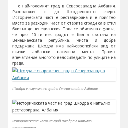
е най-големият град в Северозападна Албания.
Разположен е до Шкодренското езеро.
Историческата част е реставрирана и е приятно
място за разходки. Част от старите сгради са в стил
близък до венецианския. Това се обяснява с факта,
че през 15-ти век градът е бил в състава на
Венецианската република. Чиста и добре
подържана Шкодра има най-европейски вид от
всички албански населени места. Правят
впечатление многото велосипедисти по улиците на
града.
Шкодра е съвременен град в Северозападна Албания
Историческата част на град Шкодра е напълно
реставрирана