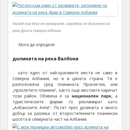
Поглед към един от язовирите, изградени по долината на
река Дрин в Северна Албания
Мога да определя
долината на река Валбона
като едно от най-красивите места не само в
Северна Албания, но и в цялата страна. Тя е
разположена сред планината Проклетия, или
„проклетите планини“, както още местните наричат
този район. Обявена е за
национален парк,
а
туристическите фирми го рекламират като
„Албанските Алпи“. Пътят през долината е много
добър за разлика от второстепенните планински
шосета в северната част на Албания.