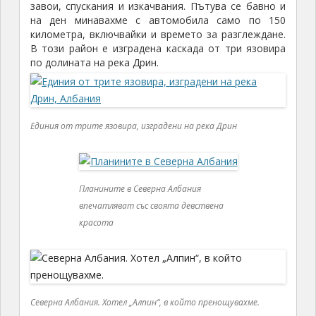
завои, спускания и изкачвания. Пътува се бавно и
на ден минавахме с автомобила само по 150
километра, включвайки и времето за разглеждане.
В този район е изградена каскада от три язовира
по долината на река Дрин.
Единия от трите язовира, изградени на река Дрин
Планините в Северна Албания
впечатляват със своята девствена
красота
Северна Албания. Хотел „Алпин“, в който пренощувахме.