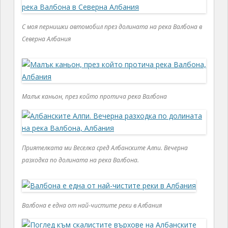
С моя пернишки автомобил през долината на река Валбона в
Северна Албания
Малък каньон, през който протича река Валбона
Приятелката ми Веселка сред Албанските Алпи. Вечерна
разходка по долината на река Валбона.
Валбона е една от най-чистите реки в Албания