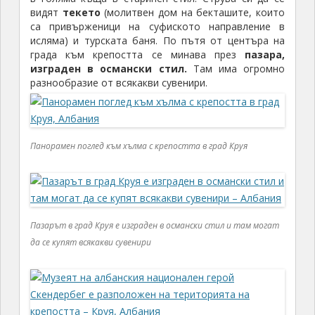
видят
текето
(молитвен дом на бекташите, които
са привърженици на суфиското направление в
исляма) и турската баня. По пътя от центъра на
града към крепостта се минава през
пазара,
изграден в османски стил.
Там има огромно
разнообразие от всякакви сувенири.
Панорамен поглед към хълма с крепостта в град Круя
Пазарът в град Круя е изграден в османски стил и там могат
да се купят всякакви сувенири