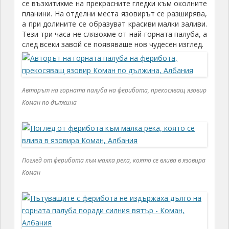
се възхитихме на прекрасните гледки към околните
планини. На отделни места язовирът се разширява,
а при долините се образуват красиви малки заливи.
Тези три часа не слязохме от най-горната палуба, а
след всеки завой се появяваше нов чудесен изглед.
Авторът на горната палуба на ферибота, прекосяващ язовир
Коман по дължина
Поглед от ферибота към малка река, която се влива в язовира
Коман