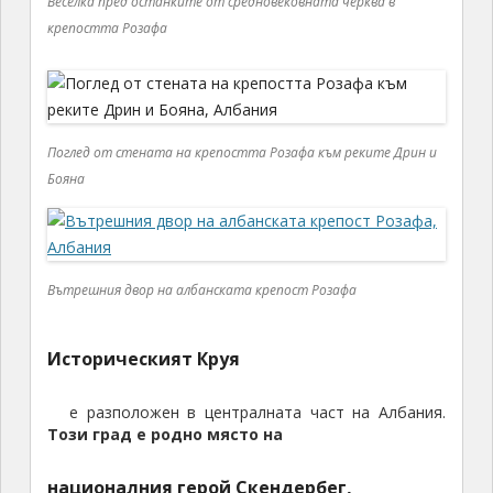
Веселка пред останките от средновековната черква в
крепостта Розафа
Поглед от стената на крепостта Розафа към реките Дрин и
Бояна
Вътрешния двор на албанската крепост Розафа
Историческият Круя
е разположен в централната част на Албания.
Този град е родно място на
националния герой Скендербег,