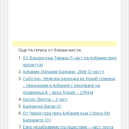
Още пътеписи от близки места:
От Вльора към Тирана (5 част на Албания през
пролетта)
Албания (Западни Балкани, 2006 (2 част))
Съботно- Неделна разходка из Кораб планина
– Македония и Албания с изкачване на
първенеца й – връх Кораб – 2764 м
Около Преспа – 3 част
Балкански багри (2)
От Черна гора през Албания към Струга (Из
Балканите (2))
Едно незабравимо пътешествие – част трета