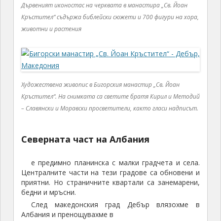
Дървеният иконостас на черквата в манастира „Св. Йоан
Кръстител“ съдържа библейски сюжети и 700 фигури на хора,
животни и растения
Художествена живопис в Бигорския манастир „Св. Йоан
Кръстител“. На снимката са светите братя Кирил и Методий
– Славянски и Моравски просветители, както гласи надписът.
Северната част на Албания
е предимно планинска с малки градчета и села.
Централните части на тези градове са обновени и
приятни. Но страничните квартали са занемарени,
бедни и мръсни.
След македонския град Дебър влязохме в
Албания и пренощувахме в