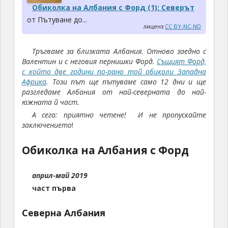
Обиколка на Албания с Форд (1): Северът
от Пътуване до...
лиценз
CC BY-NC-ND
Тръгваме за близката Албания. Отново заедно с
Валентин и с неговия пернишки Форд.
Същият Форд,
с който две години по-рано той обиколи Западна
Африка
. Този път ще пътуваме само 12 дни и ще
разгледаме Албания от най-северната до най-
южната й част.
А сега: приятно четене! И не пропускайте
заключението
!
Обиколка на Албания с Форд
април-май 2019
част първа
Северна Албания