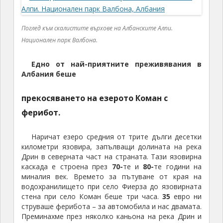
Поглед към скалистите върхове на Албанските Алпи.
Национален парк Валбона.
Едно от най-приятните преживявания в
Албания беше
прекосяването на езерото Коман с
ферибот.
Наричат езеро средния от трите дълги десетки
километри язовира, запълващи долината на река
Дрин в северната част на страната. Тази язовирна
каскада е строена през
70-
те и
80-
те години на
миналия век. Времето за пътуване от края на
водохранилището при село Фиерза до язовирната
стена при село Коман беше три часа.
35
евро ни
струваше ферибота – за автомобила и нас двамата.
Преминахме през няколко каньона на река Дрин и