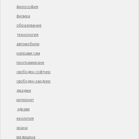
философия
физика
образование
технология
автомобили
направи сам
програмиране
свободен софтуер
свободен хардуер
джаджи
интернет
здраве
екология
храна
медицина