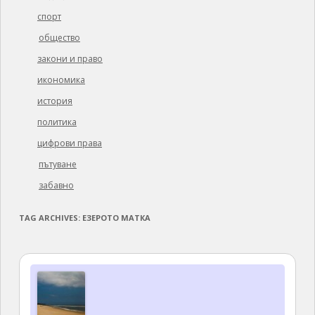
спорт
общество
закони и право
икономика
история
политика
цифрови права
пътуване
забавно
TAG ARCHIVES:
ЕЗЕРОТО МАТКА