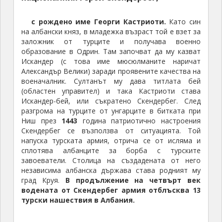
с рождено име Георги Кастриоти.
Като син
на албански княз, в младежка възраст той е взет за
заложник от турците и получава военно
образование в Одрин. Там започват да му казват
Искандер (с това име мюсюлманите наричат
Александър Велики) заради проявените качества на
военачалник. Султанът му дава титлата бей
(областен управител) и така Кастриоти става
Искандер-бей, или съкратено Скендербег. След
разгрома на турците от унгарците в битката при
Ниш през
1443
година патриотично настроения
Скендербег се възползва от ситуацията. Той
напуска турската армия, отрича се от исляма и
сплотява албанците за борба с турските
завоеватели. Столица на създадената от него
независима албанска държава става родният му
град Круя.
В продължение на четвърт век
водената от Скендербег армия отблъсква 13
турски нашествия в Албания.