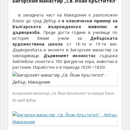
Бигорския манастир „Св. Йоан Кръстител“
в западната част на Македония е разположен
близо до град Дебър и
е класически пример за
Българската възрожденска живопис и
дърворезба.
Преди доста години в училище по
история бяхме учили за
Дебърската
художествена школа
от 18-ти и 19-ти век.
Дърворезбата и иконите в Бигорския манастир са
завладяващи.
Дървеният иконостас
съдържа
библейски сюжети и 700 фигури на хора, животни и
растения. Изработен е в периода 1829г.÷1835г.
Бигорският манастир „Св. Йоан Кръстител“ се намира близо
до град Дебър