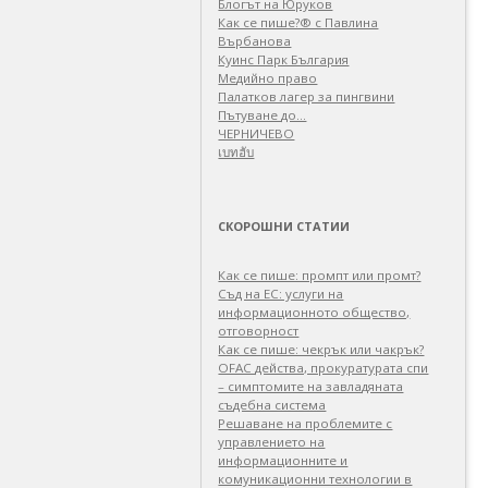
Блогът на Юруков
Как се пише?® с Павлина
Върбанова
Куинс Парк България
Медийно право
Палатков лагер зa пингвини
Пътуване до…
ЧЕРНИЧЕВО
เบทฮับ
СКОРОШНИ СТАТИИ
Как се пише: промпт или промт?
Съд на ЕС: услуги на
информационното общество,
отговорност
Как се пише: чекрък или чакрък?
OFAC действа, прокуратурата спи
– симптомите на завладяната
съдебна система
Решаване на проблемите с
управлението на
информационните и
комуникационни технологии в