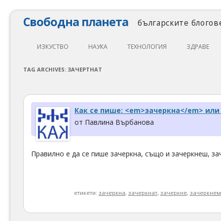
Свободна планета
българските блогове
ИЗКУСТВО
НАУКА
ТЕХНОЛОГИЯ
ЗДРАВЕ
ЛИТЕРАТУРА
МАТЕМАТИКА
АВТОМОБИЛИ
ЕКОЛОГИЯ
TAG ARCHIVES:
ЗАЧЕРТНАТ
АРХИТЕКТУРА
ПСИХОЛОГИЯ
НАПРАВИ САМ
ХРАНА
ТЕАТЪР
ФИЛОСОФИЯ
ПРОГРАМИРАНЕ
МЕДИЦИНА
Как се пише: <em>зачеркна</em> ил
КИНО
ФИЗИКА
СВОБОДЕН СОФТУЕР
СПОРТ
от Павлина Върбанова
МУЗИКА
ОБРАЗОВАНИЕ
СВОБОДЕН ХАРДУЕР
Правилно е да се пише зачеркна, също и зачеркнеш, за
ФОТОГРАФИЯ
ДЖАДЖИ
ИНТЕРНЕТ
етикети:
зачеркна
,
зачеркнат
,
зачеркне
,
зачеркнем