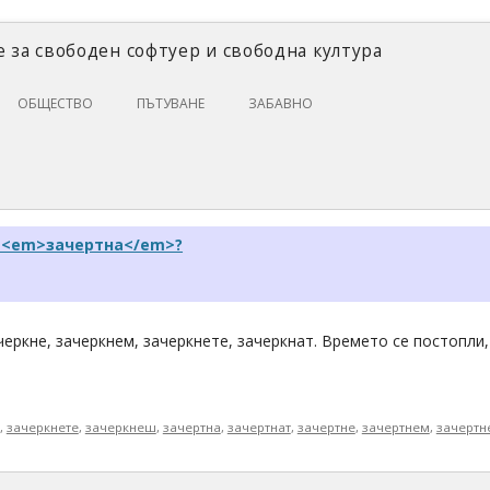
 за свободен софтуер и свободна култура
Skip
ОБЩЕСТВО
ПЪТУВАНЕ
ЗАБАВНО
to
content
ЗАКОНИ И ПРАВО
ИКОНОМИКА
ИСТОРИЯ
и <em>зачертна</em>?
ПОЛИТИКА
ЦИФРОВИ ПРАВА
черкне, зачеркнем, зачеркнете, зачеркнат. Времето се постопли,
,
зачеркнете
,
зачеркнеш
,
зачертна
,
зачертнат
,
зачертне
,
зачертнем
,
зачертн