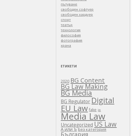
пътуване
свободен софтуер
свободен хардуер
спорт
театър
технология
философия
фотография
храна
ЕТИКЕТИ
BG Content
2020
BG Law Making
BG Media
Digital
BG Regulator
EU Law
fake
ip
Media Law
US Law
Uncategorized
А или Ъ
Без категория
България