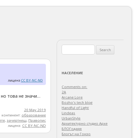
Search
for:
НАСЕЛЕНИЕ
лиценз
CC BY-NC-ND
Comments on:
2A
 но това не значи…
Arcane Lore
Bozho's tech blog
Handful of Light
20 May 2019
Lindeas
континент:
образование
UrbanStyle
ете
,
зачертнеш
,
Правопис
Архитектурно студио Архе
лиценз:
CC BY-NC-ND
БЛОГодаря
Блогът на Гонзо