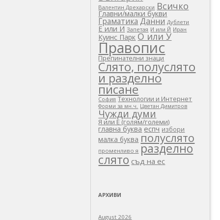
Всичко
Валентин Дрехарски
Главни/малки букви
Граматика
Данни
Дублети
Е или И
Запетая
И или Й
Иран
О или У
Куинс Парк
Правопис
Препинателни знаци
Слято, полуслято
и разделно
писане
Технологии и Интернет
София
Цветан Димитров
Форми за мн.ч.
Чужди думи
Я или Е (голям/големи)
еспч
главна буква
избори
полуслято
малка буква
разделно
променливо я
слято
съд на ес
АРХИВИ
August 2026