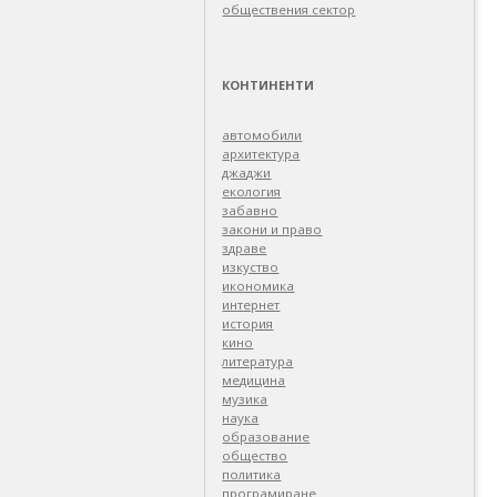
обществения сектор
КОНТИНЕНТИ
автомобили
архитектура
джаджи
екология
забавно
закони и право
здраве
изкуство
икономика
интернет
история
кино
литература
медицина
музика
наука
образование
общество
политика
програмиране