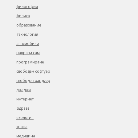
философия
физика
образование
технология
автомобили
направи сам
програмиране
свободен софтуер
свободен хардуер
джаджи
интернет
здраве
екология
храна
медицина