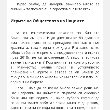
Първо обаче, да намерим важното място за
снимки – талисманът на гореспоменатите игри.
Игрите на Обществото на Нациите
са от изключителна важност за бившата
Британска Империя. И до днес всички 53 държави
имат силно чувство за принадлежност както към
кралицата, така и едни към други. Ето защо всяко
общо събитие е прието с въодушевление и игрите
през 2018г. не са изключение. А защо е толкова
важен талисманът? Компанията, за която работих
в Манчестър имаше пръст в устойчивото
планиране на игрите и затова са ми близки до
сърцето, а синьото животинче ми стоеше в плюшен
вариант на бюрото.
Сега … има да се взема много важно решение.
Ще направим ли най-сетне първата си океанска
баня или ще седнем в някое хубаво кафене да
свършим малко работа? Каква мъка е да решим,
защото хем ни се ходи на плаж, хем знаем, че ще е