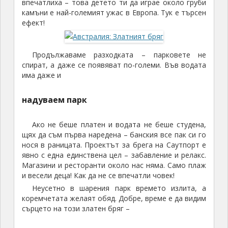
впечатлиха – това детето ти да играе около груби
камъни е най-големият ужас в Европа. Тук е търсен
ефект!
Продължаваме разходката – парковете не
спират, а даже се появяват по-големи. Във водата
има даже и
надуваем парк
Ако не беше платен и водата не беше студена,
щях да съм първа наредена – банския все пак си го
нося в раницата. Проектът за брега на Саутпорт е
явно с една единствена цел – забавление и релакс.
Магазини и ресторанти около нас няма. Само плаж
и весели деца! Как да не се впечатли човек!
Неусетно в шарения парк времето излита, а
коремчетата желаят обяд. Добре, време е да видим
сърцето на този златен бряг –