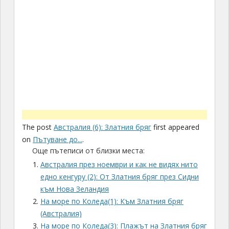
The post
Австралия (6): Златния бряг
first appeared
on
Пътуване до...
.
Още пътеписи от близки места:
Австралия през ноември и как не видях нито
едно кенгуру (2): От Златния бряг през Сидни
към Нова Зеландия
На море по Коледа(1): Към Златния бряг
(Австралия)
На море по Коледа(3): Плажът на Златния бряг