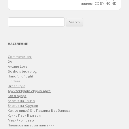
лиценз:
CC BY-NC-ND
Search
for:
НАСЕЛЕНИЕ
Comments on:
2A
Arcane Lore
Bozho's tech blog
Handful of Light
Lindeas
UrbanStyle
Архитектурно студио Архе
БЛОГодаря
Блогът на Гонзо
Блогът на Юруков
Как се пише?® с Павлина Върбанова
Куинс Парк България
Медийно право
Палатков лагер зa пингвини