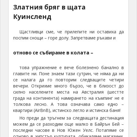
Златния бряг в щата
Куинсленд
Щастливци сме, че прилепите ни оставиха да
поспим снощи – горе долу. Запретваме ръкави и
отново се събираме в колата –
това упражнение е вече болезнено банално в
главите ни. Поне знаем тази сутрин, че няма да ни
се налага да го повторим следващите четири
вечери. Открихме много бързо, че в близост до
силно населените места на Австралия (шестте
града на континента) намирането на къмпинг не е
толкова лесно. А това означава само едно –
квартири (AirBnB), истинско легло и истинска баня!
Но преди да тръгнем за следващата дестинация
можем да се разходим още малко в Байрън Бей –
последни часове в Нов Южен Уелс. Потапяме се
отново в хипстър културата, обикаляме магазини,