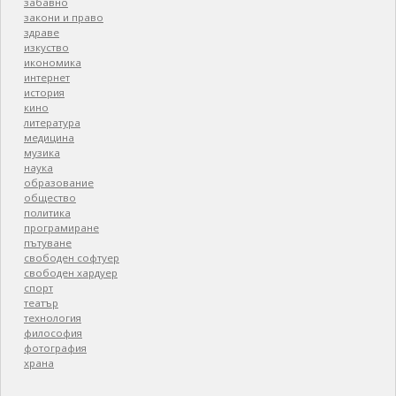
забавно
закони и право
здраве
изкуство
икономика
интернет
история
кино
литература
медицина
музика
наука
образование
общество
политика
програмиране
пътуване
свободен софтуер
свободен хардуер
спорт
театър
технология
философия
фотография
храна