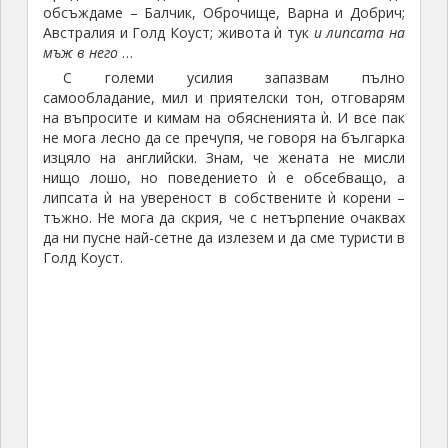
обсъждаме – Балчик, Оброчище, Варна и Добрич;
Австралия и Голд Коуст; живота ѝ тук
и липсата на
мъж в него
…
С големи усилия запазвам пълно
самообладание, мил и приятелски тон, отговарям
на въпросите и кимам на обясненията ѝ. И все пак
не мога лесно да се пречупя, че говоря на българка
изцяло на английски. Знам, че жената не мисли
нищо лошо, но поведението ѝ е обсебващо, а
липсата ѝ на увереност в собствените ѝ корени –
тъжно. Не мога да скрия, че с нетърпение очаквах
да ни пусне най-сетне да излезем и да сме туристи в
Голд Коуст.