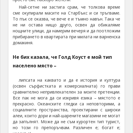
Най-сетне ни застига срам, че толкова време
сме окупирали масите на Старбъкс и си тръгваме.
То пък се оказва, че вече е и тъмно навън. Така че
не ни остава нищо друго, освен да обикаляме
нощните улици, да намерим вечеря и да поотложим
прибирането в квартирата при милата ни варненска
домакиня.
Не бих казала, че Голд Коуст е мой тип
населено място –
липсата на каквато и да е история и култура
(освен сърфистката и комерсиалната) го прави
сравнително непривлекателен за моите претенции.
Все пак не мога да си изкривя езика – мястото е
прекрасно. Океанските гледки са неповторими, а
социалните пространства, проектирани с широки
алеи, които дори и най-шарените магазини не могат
да запълнят. Може да не съм курортен тип турист,
но този го препоръчвам. Различен е; богат е;