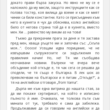
докато прави бърза закуска. Но явно не му се е
наложило да му мисли, защото инструкциите как се
ползва тостер, коя вилица да вземе и как се мият
чинии са били константни. Като се присъединих към
него в кухнята я чух да обяснява, колко английско
било от негова страна той да е в кухнята, вместо
мен. Хм … равенство му викам аз на това!
Тъкмо да прекрачим прага за деня и тя застава
пред мен, хваща ръцете ми и започва със: „Скъпа
моя…“. Оооох! Усещам идва порицание, че не
извършвам съпружеските си задължения по
правилния начин! Но, не! Тя ми съобщава
неочаквани новини. Въпреки че вчера вече
обсъдихме кой откъде е, тя чак сега се решава да
сподели, че тя също е българка. В лек шок аз
превключвам на български и я питам „Откъде?“, а
тя на анлглийски отговаря „from Varna“.
Дърпа ме към една витрина до нашата стая, за
да ми покаже сертификат, на който е изписано
пълното ѝ име. Очаквала, че толкова пъти съм
минала от тук, трябвало е сама да забележа.
Продължаваме да си говорим на английски и да