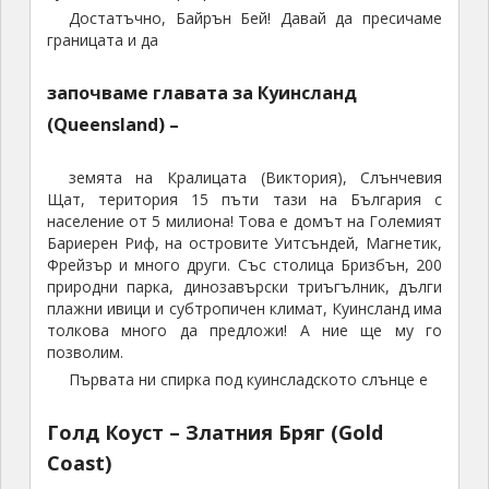
Достатъчно, Байрън Бей! Давай да пресичаме
границата и да
започваме главата за Куинсланд
(Queensland) –
земята на Кралицата (Виктория), Слънчевия
Щат, територия 15 пъти тази на България с
население от 5 милиона! Това е домът на Големият
Бариерен Риф, на островите Уитсъндей, Магнетик,
Фрейзър и много други. Със столица Бризбън, 200
природни парка, динозавърски триъгълник, дълги
плажни ивици и субтропичен климат, Куинсланд има
толкова много да предложи! А ние ще му го
позволим.
Първата ни спирка под куинсладското слънце е
Голд Коуст – Златния Бряг (Gold
Coast)