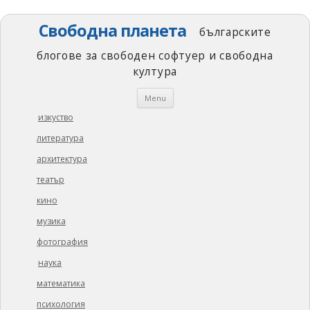
Свободна планета
българските
блогове за свободен софтуер и свободна
култура
Skip
Menu
to
content
изкуство
литература
архитектура
театър
кино
музика
фотография
наука
математика
психология