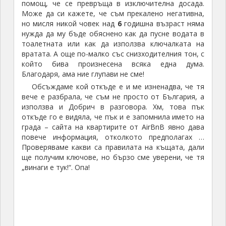
помощ, че се превръща в изключителна досада.
Може да си кажете, че съм прекалено негативна,
но мисля никой човек над
6
годишна възраст няма
нужда да му бъде обяснено как да пусне водата в
тоалетната или как да използва ключалката на
вратата. A oще по-малко със снизходителния тон, с
който бива произнесена всяка една дума.
Благодаря, ама ние глупави не сме!
Обсъждаме кой откъде е и ме изненадва, че тя
вече е разбрала, че съм не просто от България, а
използва и Добрич в разговора. Хм, това пък
откъде го е видяла, че пък и е запомнила името на
града – сайта на квартирите от AirBnB явно дава
повече информация, отколкото предполагах …
Проверяваме какви са правилата на къщата, дали
ще получим ключове, но бързо сме уверени, че тя
„винаги е тук!“. Опа!