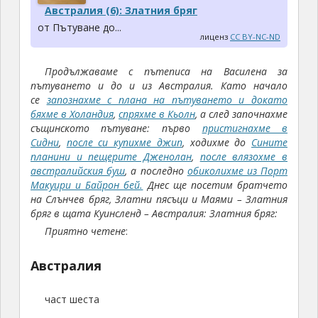
Австралия (6): Златния бряг
от Пътуване до...
лиценз
CC BY-NC-ND
Продължаваме с пътеписа на Василена за
пътуването и до и из Австралия. Като начало
се
запознахме с плана на пътуването и докато
бяхме в Холандия
,
спряхме в Кьолн
, а след започнахме
същинското пътуване: първо
пристигнахме в
Сидни
,
после си купихме джип
, ходихме до
Сините
планини и пещерите Дженолан
,
после влязохме в
австралийския буш
, а последно
обиколихме из Порт
Макуири и Байрон бей.
Днес ще посетим братчето
на Слънчев бряг, Златни пясъци и Маями – Златния
бряг в щата Куинсленд – Австралия: Златния бряг:
Приятно четене
:
Австралия
част шеста