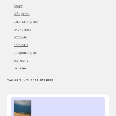
спорт
общество
закони и право
икономика
история
политика
цифрови права
пътуване
забавно
TAG ARCHIVES:
ЗЛАТНИЯ БРЯГ