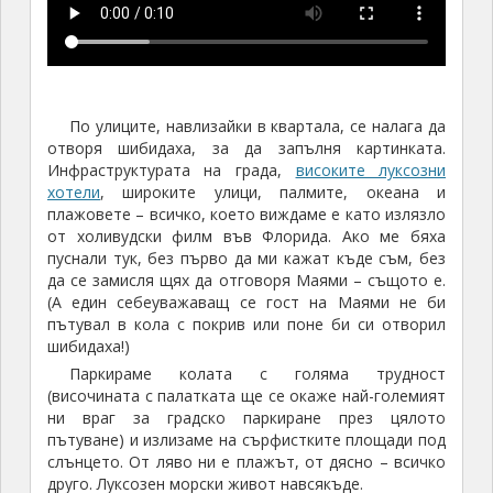
По улиците, навлизайки в квартала, се налага да
отворя шибидаха, за да запълня картинката.
Инфраструктурата на града,
високите луксозни
хотели
, широките улици, палмите, океана и
плажовете – всичко, което виждаме е като излязло
от холивудски филм във Флорида. Ако ме бяха
пуснали тук, без първо да ми кажат къде съм, без
да се замисля щях да отговоря Маями – същото е.
(А един себеуважаващ се гост на Маями не би
пътувал в кола с покрив или поне би си отворил
шибидаха!)
Паркираме колата с голяма трудност
(височината с палатката ще се окаже най-големият
ни враг за градско паркиране през цялото
пътуване) и излизаме на сърфистките площади под
слънцето. От ляво ни е плажът, от дясно – всичко
друго. Луксозен морски живот навсякъде.