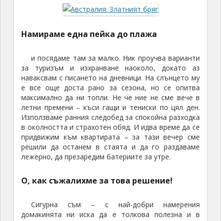
Намираме една пейка до плажа
и посядаме там за малко. Ник проучва варианти
за туризъм и изхранване наоколо, докато аз
наваксвам с писането на дневници. На слънцето му
е все още доста рано за сезона, но се опитва
максимално да ни топли. Не че ние не сме вече в
летни премени – къси гащи и тениски по цял ден.
Използваме ранния следобед за спокойна разходка
в околността и страхотен обяд. И идва време да се
придвижим към квартирата – за тази вечер сме
решили да останем в стаята и да го раздаваме
лежерно, да презаредим батериите за утре.
О, как съжалихме за това решение!
Сигурна съм – с най-добри намерения
домакинята ни иска да е толкова полезна и в