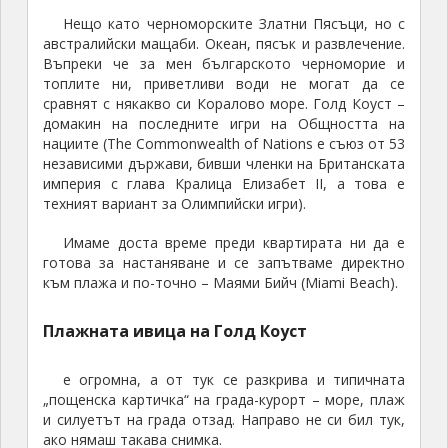
Нещо като черноморските Златни Пясъци, но с
австралийски мащаби. Океан, пясък и развлечение.
Въпреки че за мен българското черноморие и
топлите ни, приветливи води не могат да се
сравнят с някакво си Коралово море. Голд Коуст –
домакин на последните игри на Общността на
нациите (The Commonwealth of Nations е съюз от 53
независими държави, бивши членки на Британската
империя с глава Кралица Елизабет II, а това е
техният вариант за Олимпийски игри).
Имаме доста време преди квартирата ни да е
готова за настаняване и се запътваме директно
към плажа и по-точно – Маями Бийч (Miami Beach).
Плажната ивица на Голд Коуст
е огромна, а от тук се разкрива и типичната
„пощенска картичка“ на града-курорт – море, плаж
и силуетът на града отзад. Направо не си бил тук,
ако нямаш такава снимка.