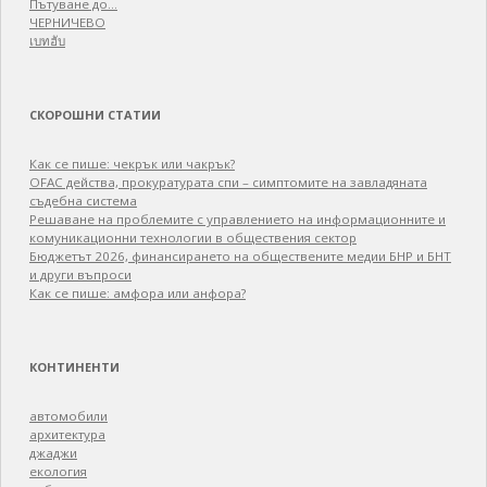
Пътуване до…
ЧЕРНИЧЕВО
เบทฮับ
СКОРОШНИ СТАТИИ
Как се пише: чекрък или чакрък?
OFAC действа, прокуратурата спи – симптомите на завладяната
съдебна система
Решаване на проблемите с управлението на информационните и
комуникационни технологии в обществения сектор
Бюджетът 2026, финансирането на обществените медии БНР и БНТ
и други въпроси
Как се пише: амфора или анфора?
КОНТИНЕНТИ
автомобили
архитектура
джаджи
екология