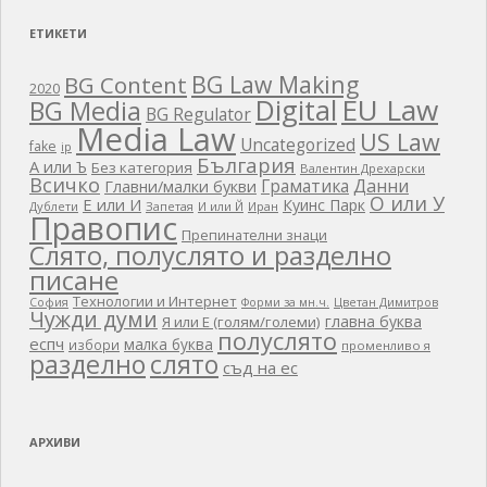
ЕТИКЕТИ
BG Law Making
BG Content
2020
EU Law
Digital
BG Media
BG Regulator
Media Law
US Law
Uncategorized
fake
ip
България
А или Ъ
Без категория
Валентин Дрехарски
Всичко
Граматика
Данни
Главни/малки букви
О или У
Е или И
Куинс Парк
Дублети
Запетая
И или Й
Иран
Правопис
Препинателни знаци
Слято, полуслято и разделно
писане
Технологии и Интернет
Цветан Димитров
София
Форми за мн.ч.
Чужди думи
главна буква
Я или Е (голям/големи)
полуслято
еспч
малка буква
избори
променливо я
разделно
слято
съд на ес
АРХИВИ