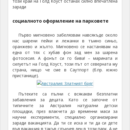
този край на Голд Коуст останах силно впечатлена
заради
социалното оформление на парковете
Първо мигновено забелязвам навсякъде около
нас шарени пейки и лежанки в тъмно синьо,
оранжево и жълто. Мигновено се настанявам на
една от тях с хубав фон зад мен за шарена
фотосесия. А фонът си го бива! – марината и
силуетът на Голд Коуст, този път от северната му
страна, нищо че сме в Саутпорт (б.пр. южно
пристанище).
Пътеките са пълни с всякакви безплатни
забавления за децата. Като се започне от
типичните за Австралия натурални детски
площадки, през влакчета до временни маси за
научни експерименти, специално организирани
заради ваканцията. Да ти се иска и ти да си дете
във ваканция в такъв слънчев ден в този парк. А не