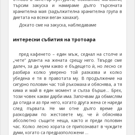
търсим закуска и намираме дълго търсената
хранителна мая (задължителна хранителна група в
диетата на всеки веган хахаха!).
Докато сме на закуска, наблюдаваме
интересни събития на тротоара
пред кафенето – един мъж, седнал на столче и
„чете“ дланта на жената срещу него. Твърде сме
далеч, за да чуем какво е бъдещето ѝ, но лесно се
разбира колко уверено той разказва и колко
убедена е тя в правотата му. В продължение на
сигурно половин час той ръкомаха и обяснява, а тя
кима и май в един момент и сълза бърше… Брех,
този човек какви дарби има. Започвам да обмислям
да отида и аз при него, когато друга жена се нареди
след първата. Не ми отне дълго време да
разкодирам по жестовете му, че ѝ обяснява
абсолютно същите неща, както и преди половин
час. Колко лесно хората се припознават в чуждите
думи, когато са предразположени …