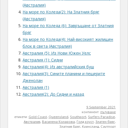
(Австралия)
На море по Коледа(2): На Златния бряг
(Австралия)
На море по Коледа (6): Завръщане от Златния
бряг
На море по Коледа(4): Най-високият жилищен
блок в света (Австралия)
Австралия (5): Из Нови Южен Уелс
Австралия (1): Сидни
Австралия(4): Из австралийския буш
Австралия(3): Сините планини и пещерите
Дженолан
Австралия (1)
Австралия(2): До Сидни и назад
9 September 2021
континент:
пътуване
етикети:
Gold Coast
,
Queensland
,
Southport
,
Surfers Paradise
,
Австралия
,
Василена Коларова
,
Голд коуст
,
Златен бряг
,
Златния Бряг
,
Куинсланд
,
Саутпорт