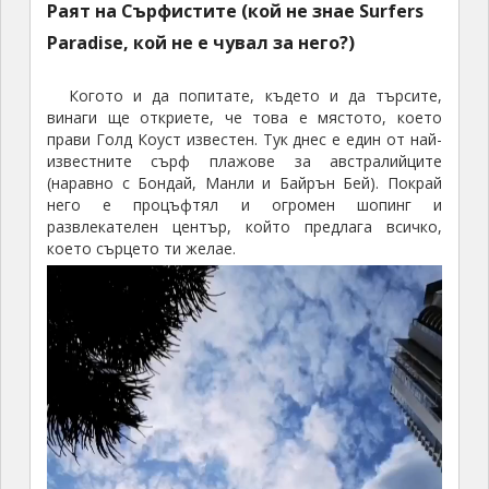
Раят на Сърфистите (кой не знае Surfers
Paradise, кой не е чувал за него?)
Когото и да попитате, където и да търсите,
винаги ще откриете, че това е мястото, което
прави Голд Коуст известен. Тук днес е един от най-
известните сърф плажове за австралийците
(наравно с Бондай, Манли и Байрън Бей). Покрай
него е процъфтял и огромен шопинг и
развлекателен център, който предлага всичко,
което сърцето ти желае.