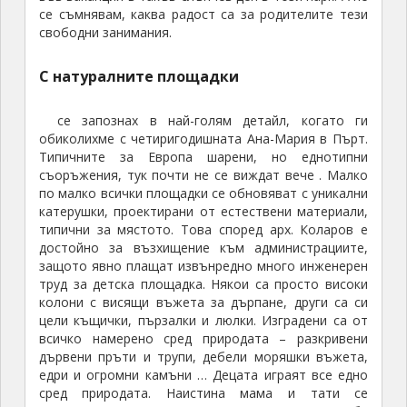
се съмнявам, каква радост са за родителите тези
свободни занимания.
С натуралните площадки
се запознах в най-голям детайл, когато ги
обиколихме с четиригодишната Ана-Мария в Пърт.
Типичните за Европа шарени, но еднотипни
съоръжения, тук почти не се виждат вече . Малко
по малко всички площадки се обновяват с уникални
катерушки, проектирани от естествени материали,
типични за мястото. Това според арх. Коларов е
достойно за възхищение към администрациите,
защото явно плащат извънредно много инженерен
труд за детска площадка. Някои са просто високи
колони с висящи въжета за дърпане, други са си
цели къщички, пързалки и люлки. Изградени са от
всичко намерено сред природата – разкривени
дървени пръти и трупи, дебели моряшки въжета,
едри и огромни камъни … Децата играят все едно
сред природата. Наистина мама и тати се