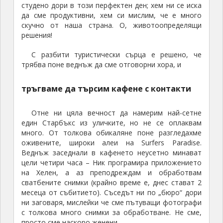
студено дори в този перфектен ден; хем ни се иска
да сме продуктивни, хем си мислим, че е много
скучно от наша страна. О, животоопределящи
решения!
С разбити туристически сърца е решено, че
трябва поне веднъж да сме отговорни хора, и
тръгваме да търсим кафене с контакти
Отне ни цяла вечност да намерим най-сетне
един Старбъкс из уличките, но не се оплаквам
много. От толкова обикаляне поне разгледахме
оживените, широки алеи на Surfers Paradise.
Веднъж заседнали в кафенето неусетно минават
цели четири часа – Ник програмира приложението
на Хелен, а аз преподреждам и обработвам
сватбените снимки (крайно време е, днес стават 2
месеца от събитието). Съседът ни по „бюро“ дори
ни заговаря, мислейки че сме пътуващи фотографи
с толкова много снимки за обработване. Не сме,
просто сме наскоро женени.