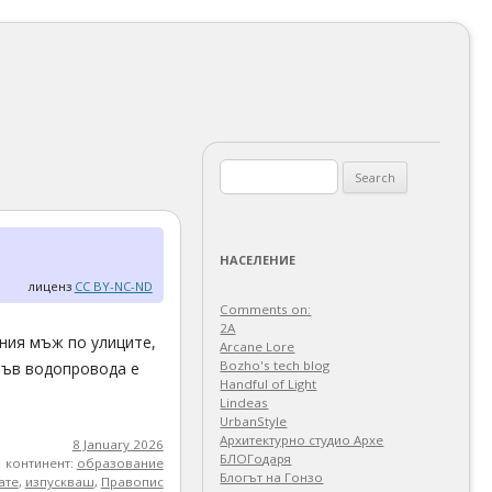
Search
for:
НАСЕЛЕНИЕ
лиценз
CC BY-NC-ND
Comments on:
2A
ния мъж по улиците,
Arcane Lore
Bozho's tech blog
 във водопровода е
Handful of Light
Lindeas
UrbanStyle
Архитектурно студио Архе
8 January 2026
БЛОГодаря
континент:
образование
Блогът на Гонзо
ате
,
изпускваш
,
Правопис