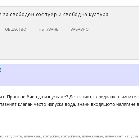
 за свободен софтуер и свободна култура
Skip
ОБЩЕСТВО
ПЪТУВАНЕ
ЗАБАВНО
to
content
ЗАКОНИ И ПРАВО
ИКОНОМИКА
ИСТОРИЯ
?
ПОЛИТИКА
ЦИФРОВИ ПРАВА
и в Прага не бива да изпускаме? Детективът следваше съмнител
дпазният клапан често изпуска вода, значи входящото налягане
ат
,
изпускате
,
изпускаш
,
изпусква
,
изпусквам
,
изпускваме
,
изпускват
,
изпускв