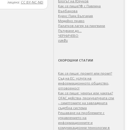
Блогът на Юруков
лиценз:
CC BY-NC-ND
Как се пише?® с Павлина
Върбанова
Куинс Парк България
Медийно право
Палатков лагер зa пингвини
Пътуване до…
ЧЕРНИЧЕВО
เบทฮับ
СКОРОШНИ СТАТИИ
Как се пише: промпт или промт?
Съд на ЕС: услуги на
информационното общество,
отговорност
Как се пише: чекрък или чакрък?
OFAC действа, прокуратурата спи
– симптомите на завладяната
съдебна система
Решаване на проблемите с
управлението на
информационните и
комуникационни технологии в