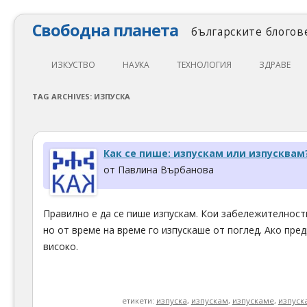
Свободна планета
българските блогове
ИЗКУСТВО
НАУКА
ТЕХНОЛОГИЯ
ЗДРАВЕ
ЛИТЕРАТУРА
МАТЕМАТИКА
АВТОМОБИЛИ
ЕКОЛОГИЯ
TAG ARCHIVES:
ИЗПУСКА
АРХИТЕКТУРА
ПСИХОЛОГИЯ
НАПРАВИ САМ
ХРАНА
ТЕАТЪР
ФИЛОСОФИЯ
ПРОГРАМИРАНЕ
МЕДИЦИНА
Как се пише: изпускам или изпусквам
КИНО
ФИЗИКА
СВОБОДЕН СОФТУЕР
СПОРТ
от Павлина Върбанова
МУЗИКА
ОБРАЗОВАНИЕ
СВОБОДЕН ХАРДУЕР
Правилно е да се пише изпускам. Кои забележителност
ФОТОГРАФИЯ
ДЖАДЖИ
но от време на време го изпускаше от поглед. Ако пре
ИНТЕРНЕТ
високо.
етикети:
изпуска
,
изпускам
,
изпускаме
,
изпуск