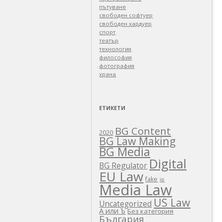
пътуване
свободен софтуер
свободен хардуер
спорт
театър
технология
философия
фотография
храна
ЕТИКЕТИ
BG Content
2020
BG Law Making
BG Media
Digital
BG Regulator
EU Law
fake
ip
Media Law
US Law
Uncategorized
А или Ъ
Без категория
България