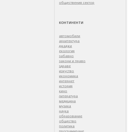
обществения сектор
КОНТИНЕНТИ
автомобили
архитектура
джаджи
екология
забавно
закони и право
здраве
изкуство
икономика
интернет
история
кино
литература
медицина
музика
наука
образование
общество
политика
програмиране