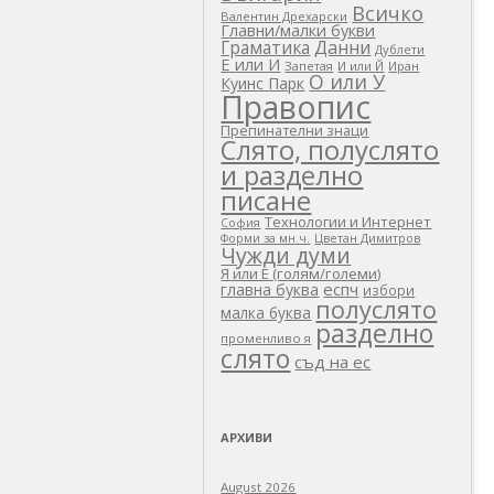
Всичко
Валентин Дрехарски
Главни/малки букви
Граматика
Данни
Дублети
Е или И
Запетая
И или Й
Иран
О или У
Куинс Парк
Правопис
Препинателни знаци
Слято, полуслято
и разделно
писане
Технологии и Интернет
София
Цветан Димитров
Форми за мн.ч.
Чужди думи
Я или Е (голям/големи)
еспч
главна буква
избори
полуслято
малка буква
разделно
променливо я
слято
съд на ес
АРХИВИ
August 2026