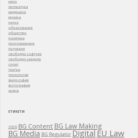
кино
литература
медицина
музика
наука
образование
общество
политика
програмиране
пътуване
свободен софтуер
свободен хардуер
спорт
театър
технология
философия
фотография
храна
ЕТИКЕТИ
BG Law Making
BG Content
2020
EU Law
Digital
BG Media
BG Regulator