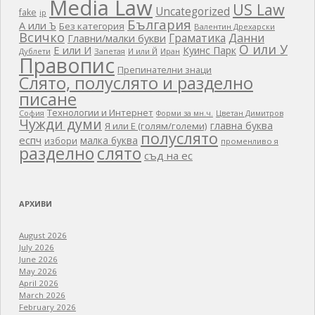
Media Law
US Law
Uncategorized
fake
ip
България
А или Ъ
Без категория
Валентин Дрехарски
Всичко
Граматика
Данни
Главни/малки букви
О или У
Е или И
Куинс Парк
Дублети
Запетая
И или Й
Иран
Правопис
Препинателни знаци
Слято, полуслято и разделно
писане
Технологии и Интернет
Цветан Димитров
София
Форми за мн.ч.
Чужди думи
главна буква
Я или Е (голям/големи)
полуслято
еспч
малка буква
избори
променливо я
разделно
слято
съд на ес
АРХИВИ
August 2026
July 2026
June 2026
May 2026
April 2026
March 2026
February 2026