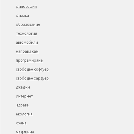
философия
физика
образование
технология
автомобили
направи сам
програмиране
свободен софтуер
свободен хардуер
джаджи
интернет
здраве
екология
храна
медицина