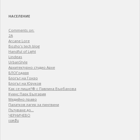
НАСЕЛЕНИЕ
Comments on:
2A
Arcane Lore
Bozho's tech blog
Handful of Light
Lindeas
UrbanStyle
Архитектурно студио Архе
БЛОГодаря
Блогът на Гонзо
Блогът на Юруков
Как се пише?® с Павлина Върбанова
Куинс Парк България
Медийно право
Палатков лагер зa пингвини
Пътуване до…
ЧЕРНИЧЕВО
เบทฮับ