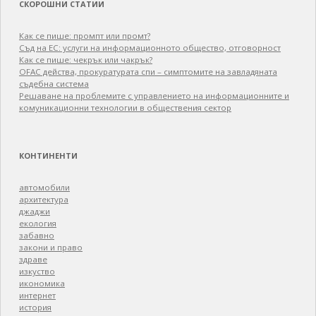
СКОРОШНИ СТАТИИ
Как се пише: промпт или промт?
Съд на ЕС: услуги на информационното общество, отговорност
Как се пише: чекрък или чакрък?
OFAC действа, прокуратурата спи – симптомите на завладяната
съдебна система
Решаване на проблемите с управлението на информационните и
комуникационни технологии в обществения сектор
КОНТИНЕНТИ
автомобили
архитектура
джаджи
екология
забавно
закони и право
здраве
изкуство
икономика
интернет
история