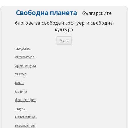
Свободна планета
българските
блогове за свободен софтуер и свободна
култура
Skip
Menu
to
content
изкуство
литература
архитектура
театър
кино
музика
фотография
наука
математика
психология