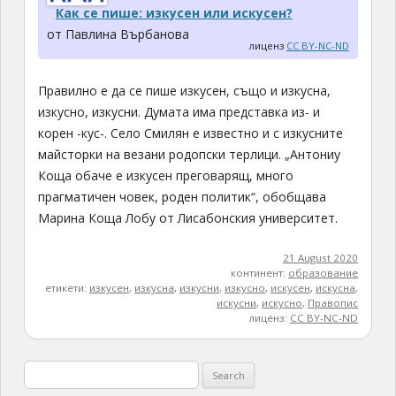
Как се пише: изкусен или искусен?
от Павлина Върбанова
лиценз
CC BY-NC-ND
Правилно е да се пише изкусен, също и изкусна,
изкусно, изкусни. Думата има представка из- и
корен -кус-. Село Смилян е известно и с изкусните
майсторки на везани родопски терлици. „Антониу
Коща обаче е изкусен преговарящ, много
прагматичен човек, роден политик“, обобщава
Марина Коща Лобу от Лисабонския университет.
21 August 2020
континент:
образование
етикети:
изкусен
,
изкусна
,
изкусни
,
изкусно
,
искусен
,
искусна
,
искусни
,
искусно
,
Правопис
лиценз:
CC BY-NC-ND
Search
for: