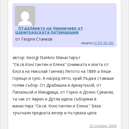
Отделянето на Черничево от
Цариградската патриаршия
от Георги Станков
лиценз
CC BY-NC-ND
автор: Georgi Stankov Манастирът
"Св.св.Константин и Елена" (снимката е взета от
блога на Николай Ганчев) Лятото на 1889-а беше
горещо и сухо. А насред лято, край Лъджа ставаше
голям събор. От Драбишна и Арнауткьой, от
Папазкьой и Мандрица, от Горно и Долно Суванли,
та чак от Аврен и Дутли идеха съборяни в
манастира "Св.св. Константин и Елена." Бяха
тръгнали предната вечер и пътуваха цяла
25 October 2009