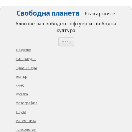
Свободна планета
българските
блогове за свободен софтуер и свободна
култура
Skip
Menu
to
content
изкуство
литература
архитектура
театър
кино
музика
фотография
наука
математика
психология