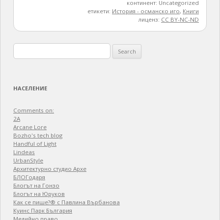
континент: Uncategorized
етикети:
История - османско иго
,
Книги
лиценз:
CC BY-NC-ND
Search
for:
НАСЕЛЕНИЕ
Comments on:
2A
Arcane Lore
Bozho's tech blog
Handful of Light
Lindeas
UrbanStyle
Архитектурно студио Архе
БЛОГодаря
Блогът на Гонзо
Блогът на Юруков
Как се пише?® с Павлина Върбанова
Куинс Парк България
Медийно право