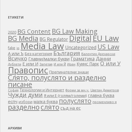
ЕТИКЕТИ
BG Law Making
BG Content
2020
EU Law
Digital
BG Media
BG Regulator
Media Law
US Law
Uncategorized
fake
ip
България
А или Ъ
Без категория
Валентин Дрехарски
Всичко
Граматика
Данни
Главни/малки букви
О или У
Е или И
Куинс Парк
Дублети
Запетая
И или Й
Иран
Правопис
Препинателни знаци
Слято, полуслято и разделно
писане
Технологии и Интернет
Цветан Димитров
София
Форми за мн.ч.
Чужди думи
главна буква
Я или Е (голям/големи)
полуслято
еспч
малка буква
избори
променливо я
разделно
слято
съд на ес
АРХИВИ