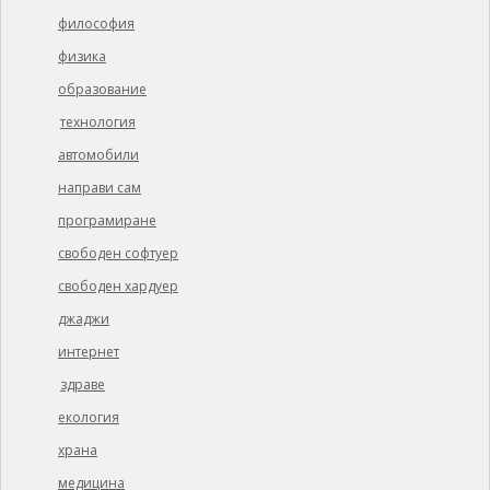
философия
физика
образование
технология
автомобили
направи сам
програмиране
свободен софтуер
свободен хардуер
джаджи
интернет
здраве
екология
храна
медицина