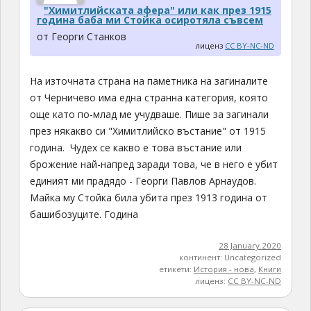
"Химитлийската афера" или как през 1915
година баба ми Стойка осиротяла съвсем
от Георги Станков
лиценз
CC BY-NC-ND
На източната страна на паметника на загиналите
от Черничево има една странна категория, която
още като по-млад ме учудваше. Пише за загинали
през някакво си "Химитлийско въстание" от 1915
година. Чудех се какво е това въстание или
брожение най-напред заради това, че в него е убит
единият ми прадядо - Георги Павлов Арнаудов.
Майка му Стойка била убита през 1913 година от
башибозуците. Година
28 January 2020
континент: Uncategorized
етикети:
История - нова
,
Книги
лиценз:
CC BY-NC-ND