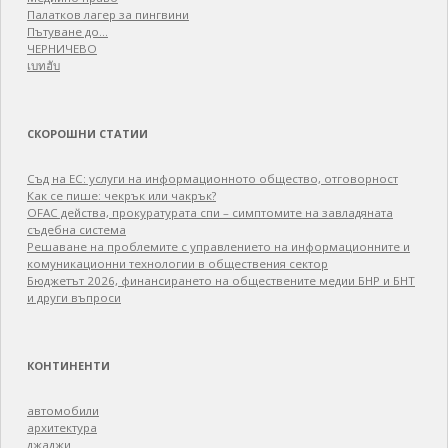
Палатков лагер зa пингвини
Пътуване до…
ЧЕРНИЧЕВО
เบทฮับ
СКОРОШНИ СТАТИИ
Съд на ЕС: услуги на информационното общество, отговорност
Как се пише: чекрък или чакрък?
OFAC действа, прокуратурата спи – симптомите на завладяната
съдебна система
Решаване на проблемите с управлението на информационните и
комуникационни технологии в обществения сектор
Бюджетът 2026, финансирането на обществените медии БНР и БНТ
и други въпроси
КОНТИНЕНТИ
автомобили
архитектура
джаджи