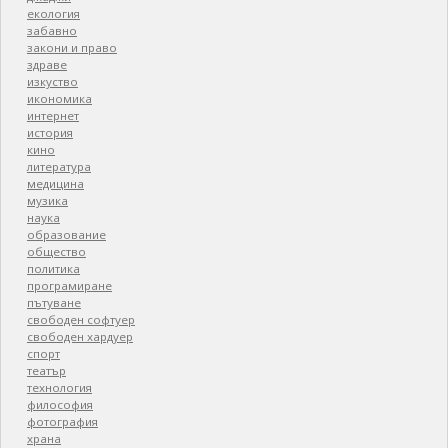
екология
забавно
закони и право
здраве
изкуство
икономика
интернет
история
кино
литература
медицина
музика
наука
образование
общество
политика
програмиране
пътуване
свободен софтуер
свободен хардуер
спорт
театър
технология
философия
фотография
храна