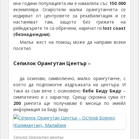
ина години популацията им е намаляла със
150 000
екземпляра. Осиротели малки орангутанчета се
издирват от центровете за рехабилитация и се
настаняват там, защото без грижите на
рейнджърите те са обречени, наричат ги
lost coast
(безнадеждни).
Малък жест на помощ може да направи всеки
посетил
Сепилок Орангутан Център –
да осинови, символичнo, малко орангутанче, с
което да подпомогне издръжката на центъра. И
така аз съм вече с осиновено
бебе Биду Биду
–
симпатично и с характер. Срещу скромна сума от
200
рингита ще получавам 6 месеца по имейл
информация за Биду Биду
Сепилок Орангутан Център