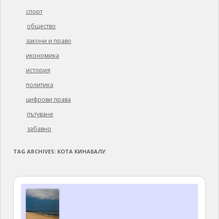
спорт
общество
закони и право
икономика
история
политика
цифрови права
пътуване
забавно
TAG ARCHIVES:
КОТА КИНАБАЛУ