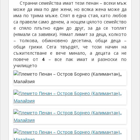
Странни семейства имат тези пенан – всеки мъж
може да има по две жени, но всяка жена може да
има по трима мъже. Спят в една стая, като любов
са правели само денем, а нощем цялото семейство
е спяло плътно един до друг, за да се топлят
(нямали са завивки). Нямат лимит за деца, колкото
– толкова, обикновено десетина, общи деца –
общи грижи. Сега твърдят, че този начин на
съжителстване e вече минало, а децата са не
повече от
4
– все пак имат и разноски по
училището