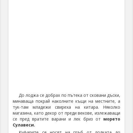
До лоджа се добрах по пътека от сковани дъски,
минаваща покрай наколните къщи на местните, а
тук-там младежи свиреха на китара. Няколко
магазина, като декор от преди векове, излежаващи
се пред вратите варани и лек бриз от
морето
Сулавеси.
Куфарите се носят на гръб от лодката до