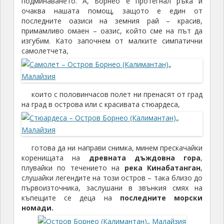
подминаването. А, Борнео е протегнал ръка и
очаква нашата помощ, защото е един от
последните оазиси на земния рай – красив,
примамливо омаен – оазис, който сме на път да
изгубим. Като започнем от малките симпатични
самолетчета,
които с половинчасов полет ни пренасят от град
на град в острова или с красивата стюардеса,
готова да ни направи снимка, минем прескачайки
коренищата на
древната дъждовна гора
,
плувайки по течението на
река Кинабатанган
,
слушайки легендите на този остров – така близо до
първоизточника, заслушани в звънкия смях на
къпещите се деца на
последните морски
номади.