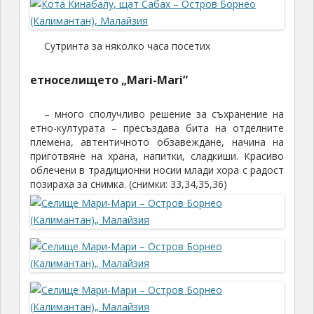
Сутринта за няколко часа посетих
етноселището „Mari-Mari”
– много сполучливо решение за съхранение на
етно-културата – пресъздава бита на отделните
племена, автентичното обзавеждане, начина на
приготвяне на храна, напитки, сладкиши. Красиво
облечени в традиционни носии млади хора с радост
позираха за снимка. (снимки: 33,34,35,36)