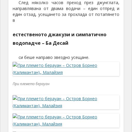
След няколко часов преход през джунглата,
направлявана от двама водачи – един отпред и
един отзад, усещането за прохлада от потапянето
в
естественото джакузи и симпатично
водопадче –
Ба Десай
си беше направо звездно усещане.
При племето берауан