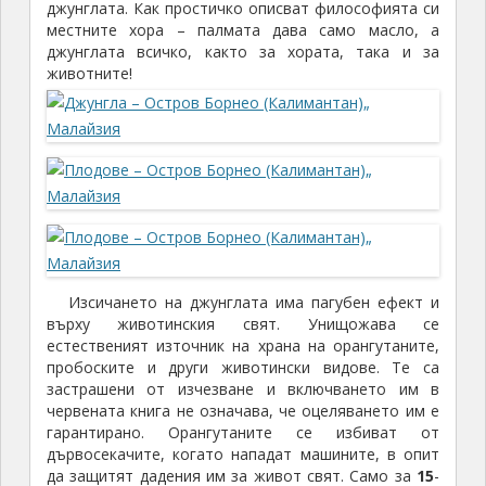
джунглата. Как простичко описват философията си
местните хора – палматa дава само масло, а
джунглата всичко, както за хората, така и за
животните!
Изсичането на джунглата има пагубен ефект и
върху животинския свят. Унищожава се
естественият източник на храна на орангутаните,
пробоските и други животински видове. Те са
застрашени от изчезване и включването им в
червената книга не означава, че оцеляването им е
гарантирано. Орангутаните се избиват от
дървосекачите, когато нападат машините, в опит
да защитят дадения им за живот свят. Само за
15
-