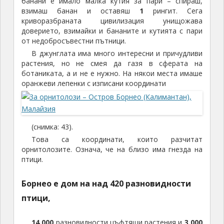
банани е имало малка кутия за пари – спираш,
взимаш банан и оставяш
1
рингит. Сега
криворазбраната цивилизация унищожава
доверието, взимайки и бананите и кутията с пари
от недобросъвестни пътници.
В джунглата има много интересни и причудливи
растения, но не смея да газя в сферата на
ботаниката, а и не е нужно. На някои места имаше
оранжеви лепенки с изписани координати
(снимка: 43).
Това са координати, които разчитат
орнитолозите. Означа, че на близо има гнезда на
птици.
Борнео е дом на над 420 разновидности
птици,
14 000
разновидности цъфтящи растения и
3 000