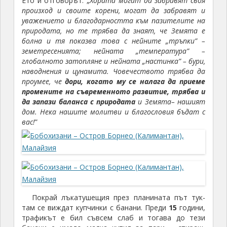
Ето и отговорът: „
Хората могат да забравят своя
произход и своите корени, могат да забравят и
уважението и благодарността към пазителите на
природата, но те трябва да знаят, че Земята е
болна и тя показва това с нейните „тръпки” –
земетресенията; нейната „температура” –
глобалното затопляне и нейната „настинка” – бури,
наводнения и цунамита. Човечеството трябва да
проумее, че
дори, когато му се налага да приеме
промените на съвременното развитие, трябва и
да запази баланса с природата
и Земята– нашият
дом. Нека нашите молитви и благословия бъдат с
вас!
”
Покрай лъкатушещия през планината път тук-
там се виждат купчинки с банани. Преди
15
години,
трафикът е бил съвсем слаб и тогава до тези