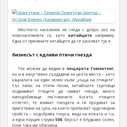
Местното население не гледа с добро око на
новозаселилите се, като
китайците
например.
Една от причините китайците да се заселват тук е
бизнесът с
ядливи птичи гнезда
Тях можем да видим в
пещерата Гомантонг
,
но и в изкуствено създадени за целта места – като
кацналата на един зелен хълм „къща на птиците”.
Със запис на птичи песни, китайските търговци
подмамват птиците да свиват гнезда, много
наподобяващи лястовичите. Когато птиците
отлетят, те взимат гнездата и ги продават за
приготвяне на супа, на която преписват чудотворни
свойста – подобрява тонуса, вида на кожата и т.н,
а една порция струва
50$
. Вкусът е блудкаво солен,
поне така ми обясниха.