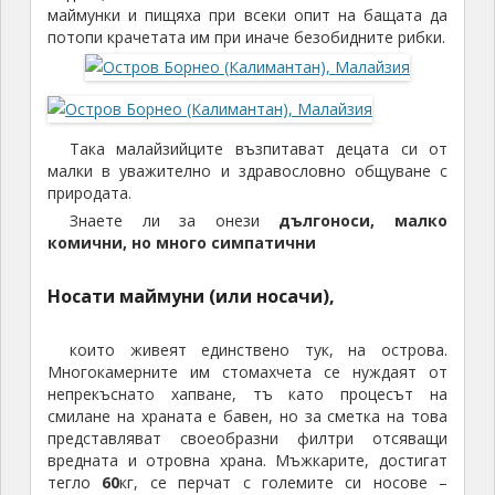
маймунки и пищяха при всеки опит на бащата да
потопи крачетата им при иначе безобидните рибки.
Така малайзийците възпитават децата си от
малки в уважително и здравословно общуване с
природата.
Знаете ли за онези
дългоноси, малко
комични, но много симпатични
Носати маймуни (или носачи)
,
които живеят единствено тук, на острова.
Многокамерните им стомахчета се нуждаят от
непрекъснато хапване, тъ като процесът на
смилане на храната е бавен, но за сметка на това
представляват своеобразни филтри отсяващи
вредната и отровна храна. Мъжкарите, достигат
тегло
60
кг, се перчат с големите си носове –