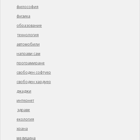
философия
физика
образование
технология
автомобили
направи сам
програмиране
свободен софтуер
свободен хардуер
джаджи
интернет
здраве
екология
храна
медицина