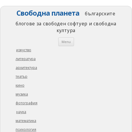
Свободна планета
българските
блогове за свободен софтуер и свободна
култура
Skip
Menu
to
content
изкуство
литература
архитектура
театър
кино
музика
фотография
наука
математика
психология