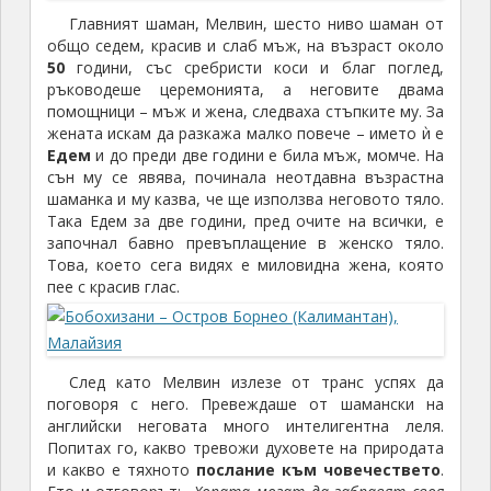
Главният шаман, Мелвин, шесто ниво шаман от
общо седем, красив и слаб мъж, на възраст около
50
години, със сребристи коси и благ поглед,
ръководеше церемонията, а неговите двама
помощници – мъж и жена, следваха стъпките му. За
жената искам да разкажа малко повече – името ѝ е
Едем
и до преди две години е била мъж, момче. На
сън му се явява, починала неотдавна възрастна
шаманка и му казва, че ще използва неговото тяло.
Така Едем за две години, пред очите на всички, е
започнал бавно превъплащение в женско тяло.
Това, което сега видях е миловидна жена, която
пее с красив глас.
След като Мелвин излезе от транс успях да
поговоря с него. Превеждаше от шамански на
английски неговата много интелигентна леля.
Попитах го, какво тревожи духовете на природата
и какво е тяхното
послание към човечествето
.