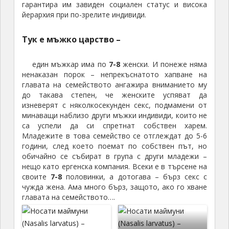
гарантира им завиден социален статус и висока
йерархия при по-зрелите индивиди.
Тук е мъжко царство –
един мъжкар има по
7-8
женски. И понеже няма
ненаказан порок – непрекъснатото хапване на
главата на семейството ангажира вниманието му
до такава степен, че женските успяват да
изневерят с няколкосекунден секс, подмамени от
минаващи наблизо други мъжки индивиди, които не
са успели да си спретнат собствен харем.
Младежите в това семейство се отглеждат до 5-6
години, след което поемат по собствен път, но
обичайно се събират в група с други младежи –
нещо като ергенска компания. Всеки е в търсене на
своите
7-8
половинки, а дотогава – бърз секс с
чужда жена. Ама много бърз, защото, ако го хване
главата на семейството….