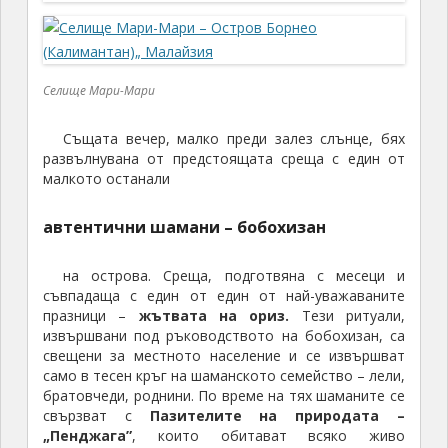
Селище Мари-Мари
Същата вечер, малко преди залез слънце, бях
развълнувана от предстоящата среща с един от
малкото останали
автентични шамани – бобохизан
на острова. Среща, подготвяна с месеци и
съвпадаща с един от един от най-уважаваните
празници –
жътвата на ориз.
Тези ритуали,
извършвани под ръководството на бобохизан, са
свещени за местното население и се извършват
само в тесен кръг на шаманското семейство – лели,
братовчеди, роднини. По време на тях шаманите се
свързват с
Пазителите на природата –
„Пенджага”
, които обитават всяко живо