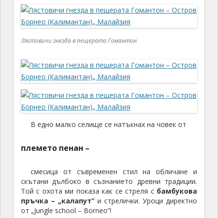
Лястовичи гнезда в пещерата Гомантон
В едно малко селище се натъкнах на човек от
племето пенан –
смесица от съвременен стил на обличане и
скътани дълбоко в съзнанието древни традиции.
Той с охота ми показа как се стреля с
бамбукова
пръчка – „калапут”
и стрелички. Уроци директно
от „Jungle school – Borneo”!