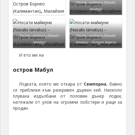
Носати маймуни (Nasalis
larvatus)
Носати маймуни (Nasalis
Носати маймуни (Nasalis
larvatus)
larvatus) – Остров Борнео
И ето ме на
остров
Мабул
Лодката, която ме откара от
Семпорна
, бавно
се приближи към разкривен дървен кей. Наоколо
плуваха издълбани от половин дънер лодки,
натежали от улов на огромни лобстери и раци за
продан.