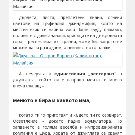
дървета, листа, преплетени лиани, огнени
цветове на цъфналия джинджифил, който на
местен език се нарича vudu flame (вуду пламък),
поляните с диви ананaси, крясъците на дъждовната
гора – респектиращо странни, може би, защото не
можем да ги разгадаем, а неизвестното плаши
А, вечерята в
единствения „ресторант”
в
джунглата, който си е направо мечта, е много
впечатляващ –
менюто е бира и каквото има,
когато ти го приготвят и където ти го сервират.
Осветление – докато падне акумулатора. Но
хапването е голяма веселба и импровизираната
компания е щура. Хората от джунглата се хранят