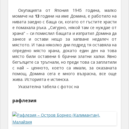
Окупацията от Япония 1945 година, малко
момиче на
13
години на име Домина, е работило на
нивата заедно с баща си, когато от гъстите храсти
е помахала ръка. „Сигурно, някой там се нуждае от
храна” – си помислил бащата и изпратил Домина да
занесе и остави нещо за хапване недалеч от
мястото. И така няколко дни подред тя оставяла на
опредено място храна, докато един ден на това
място били оставени 6 брачни златни халки. Явно
бегълците са тръгнали, но преди това са заплатили
с най – ценното, което са имали, за оказаната
помощ. Домина сега е много възрасна, все още
жива. Историята е истинска.
Указателна табела с фотос на
рафлезия