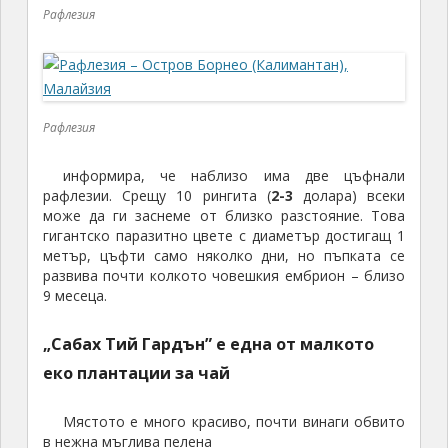
Рафлезия
Рафлезия
информира, че наблизо има две цъфнали
рафлезии. Срещу 10 рингита (
2-3
долара) всеки
може да ги заснеме от близко разстояние. Това
гигантско паразитно цвете с диаметър достигащ 1
метър, цъфти само няколко дни, но пъпката се
развива почти колкото човешкия ембрион – близо
9 месеца.
„Сабах Тий Гардън”
е една от малкото
еко плантации за чай
Мястото е много красиво, почти винаги обвито
в нежна мъглива пелена