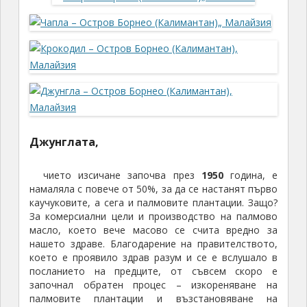
Джунглата
,
чието изсичане започва през
1950
година, е
намаляла с повече от 50%, за да се настанят първо
каучуковите, а сега и палмовите плантации. Защо?
За комерсиални цели и производство на палмово
масло, което вече масово се счита вредно за
нашето здраве. Благодарение на правителството,
което е проявило здрав разум и се е вслушало в
посланието на предците, от съвсем скоро е
започнал обратен процес – изкореняване на
палмовите плантации и възстановяване на