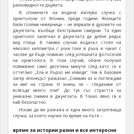
разновидности дървета.
В спомените на водача изплува случка с
орнитолози от Япония, преди години. Японците
били големи неверници – не вярвали в духовете на
джунглата, въобще безстрашни самураи. Та един
орнитолог залегнал в джунглата да дебне рядък
вид птица. В такива случаи водачът стоял на
няколко километра с уоки-токи в ръка и чакал с
часове да бъде повикан след успешната фотосесия
на орнитолога. В този случай, обаче получил
повикване само десетина минути след като се е
оттеглил: „Ела и бързо ме изведи”. Чак в базовия
лагер японецът разказал „Снимам аз и поглеждам
за миг на страни. И знаеш ли – гледахаме от
всякъде много очи!”. До тук със страстта за
уникални снимки в джунглата. В Токио явно си е
най-безопастно.
Искам да ви разкажа и една много затрогваща
случка, за която научих по време на пътя –
време за истории разни и все интересни