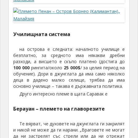
Училищната система
на острова е следната: началното училище е
безплатно, за средното има някакви дребни
разходи, а висшето е скъпо платено (достига до
100 000
рингита/около
25 000$
/ за целия период на
обучение). Дори в джунглата да има само няколко
деца в дадено малко селище, трябва да има
основно училище – такава е държавната политика.
Друго интересно племе в щата Саравак е
Берауан
– племето на главорезите
Те вярват, че духовете на джунглата ги закрилят
и никой не може да ги нарани. „Враговете не могат
да ни застрелят със стрели или да ни отрежат