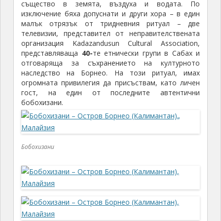
същество в земята, въздуха и водата. По
изключение бяха допуснати и други хора – в един
малък отрязък от тридневния ритуал – две
телевизии, представител от неправителствената
организация Kadazandusun Cultural Association,
представляваща
40-
те етнически групи в Сабах и
отговаряща за съхранението на културното
наследство на Борнео. На този ритуал, имах
огромната привилегия да присъствам, като личен
гост, на един от последните автентични
бобохизани.
Бобохизани