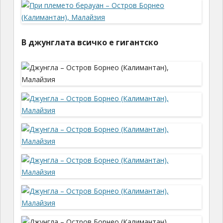
В джунглата всичко е гигантско