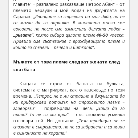
главите” – разпалено разказваше Петрос Абанг – от
племето Берауан и мой водач из джунглата на
Саравак. „
Японците са стреляли по моя дядо, но не
са могли да го наранят. В миналото много сме
воювали, но после сме измислили дългата лодка –
„ригата”
, която събира цялото племе
40-50
човека.
Правили сме състезание с враждуващото племе и
който го спечели – печели и битката
”.
Мъжете от това племе следват жената след
сватбата
Къщата се строи от бащата на булката,
системата е матриархат, както навсякъде по тези
времена. „
Петрос, не е ли страшно в джунглата да
ни придружава потомък на страховито племе –
главорези
” – подхвърлям на шега. „
Защо да го
правя? Ти не си ми враг
” – със спокойна усмивка
отговари той. Но допълни: „
Тези традиции не се
спазват в съвремието, но не са забравени и са живи
в съзнанието на хората.
”