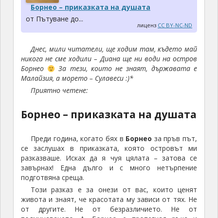
Борнео – приказката на душата
от Пътуване до...
лиценз
CC BY-NC-ND
Днес, мили читатели, ще ходим там, където май
никога не сме ходили – Диана ще ни води на остров
Борнео
За тези, които не знаят, държавата е
Малайзия, а морето – Сулавеси :)*
Приятно четене:
Борнео – приказката на душата
Преди година, когато бях в
Борнео
за пръв път,
се заслушах в приказката, която островът ми
разказваше. Исках да я чуя цялата – затова се
завърнах! Една дълго и с много нетърпение
подготвяна среща.
Този разказ е за онези от вас, които ценят
живота и знаят, че красотата му зависи от тях. Не
от другите. Не от безразличието. Не от