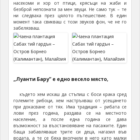
насекоми и хор от птици, крясъци на жаби и
безброй непознати за мен звуци. Не само тук – те
ни следваха през цялото пътешествие. В един
момент така свикваш с този звуков фон, че не го
забелязваш.
„Луанти Бару”
е едно весело място,
където хем искаш да стъпиш с боси крака сред
големите рибоци, хем настръхваш от усещането
при докасване от тях. Има традиция – рибата се
лови през година, раздава се на местното
население, а после една година се дава
възможност за възстановяване на пасажите. Един
баща забавляваше трите си деца, нагазил във
водата, а те се бяха вкопчили в него като малки