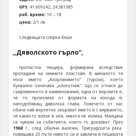
обаче най-вероятно свързват името ѝ с вярването,
че каквото влезе в нея, никога не излиза. Малцина
са чували за събитията, които го доказват. През
1968
г., след обилни валежи, Триградската река
повишава 25 пъти нивото си и завлича в пещерата
всичко изпречило се на пътя й, в това число и
около 300 кубика дървен материал, стифиран,
подготвен за износ. След пещерата, където реката
се появява отново, не излиза дори треска от тях.