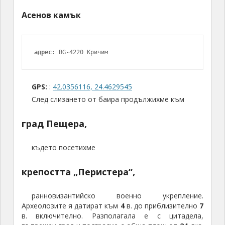
Асенов камък
адрес:
 BG-4220 Кричим
GPS:
:
42.0356116, 24.4629545
След слизането от баира продължихме към
град Пещера,
където посетихме
крепостта „Перистера“,
ранновизантийско военно укрепление.
Археолозите я датират към
4
в. до приблизително
7
в. включително. Разполагала е с цитадела,