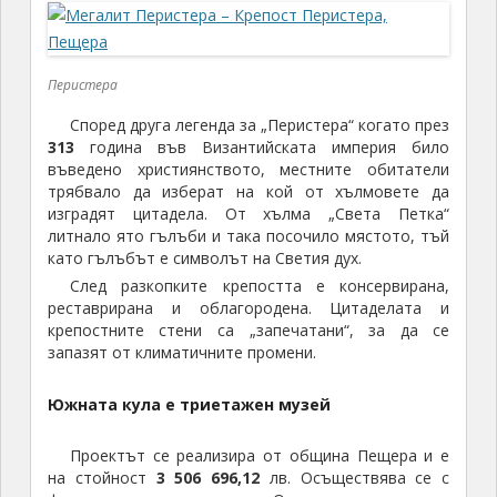
Перистера
Според друга легенда за „Перистера“ когато през
313
година във Византийската империя било
въведено християнството, местните обитатели
трябвало да изберат на кой от хълмовете да
изградят цитадела. От хълма „Света Петка“
литнало ято гълъби и така посочило мястото, тъй
като гълъбът е символът на Светия дух.
След разкопките крепостта е консервирана,
реставрирана и облагородена. Цитаделата и
крепостните стени са „запечатани“, за да се
запазят от климатичните промени.
Южната кула е триетажен музей
Проектът се реализира от община Пещера и е
на стойност
3 506 696,12
лв. Осъществява се с