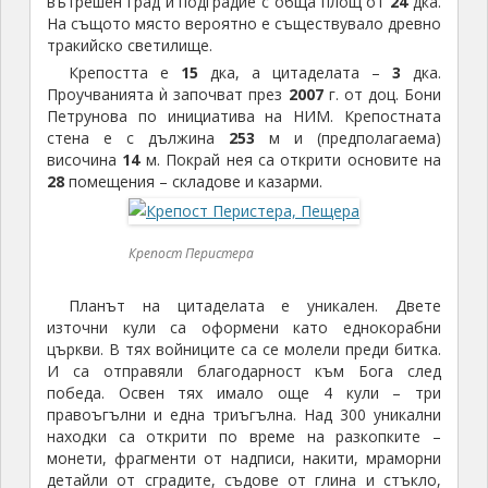
вътрешен град и подградие с обща площ от
24
дка.
На същото място вероятно е съществувало древно
тракийско светилище.
Крепостта е
15
дка, а цитаделата –
3
дка.
Проучванията ѝ започват през
2007
г. от доц. Бони
Петрунова по инициатива на НИМ. Крепостната
стена е с дължина
253
м и (предполагаема)
височина
14
м. Покрай нея са открити основите на
28
помещения – складове и казарми.
Крепост Перистера
Планът на цитаделата е уникален. Двете
източни кули са оформени като еднокорабни
църкви. В тях войниците са се молели преди битка.
И са отправяли благодарност към Бога след
победа. Освен тях имало още 4 кули – три
правоъгълни и една триъгълна. Над 300 уникални
находки са открити по време на разкопките –
монети, фрагменти от надписи, накити, мраморни
детайли от сградите, съдове от глина и стъкло,