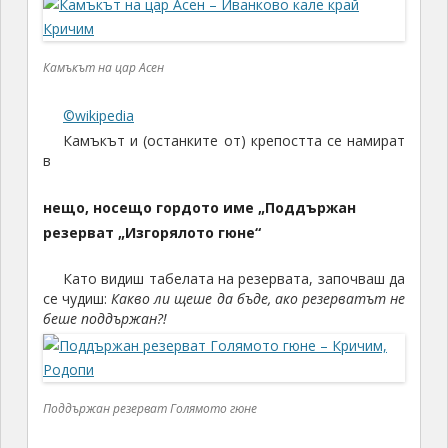
Камъкът на цар Асен
©wikipedia
Камъкът и (останките от) крепостта се намират
в
нещо, носещо гордото име „Поддържан
резерват „Изгорялото гюне“
Като видиш табелата на резервата, започваш да
се чудиш:
Какво ли щеше да бъде, ако резерватът не
беше поддържан?!
Поддържан резерват Голямото гюне