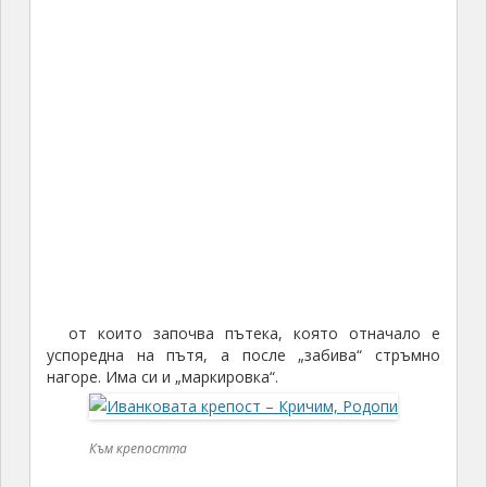
от които започва пътека, която отначало е
успоредна на пътя, а после „забива“ стръмно
нагоре. Има си и „маркировка“.
Към крепостта