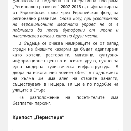
финансовата подкрепа на Оперативна програма
„Регионално развитие“
2007-2013
г., съфинансирана
от Европейския съюз чрез Европейския фонд за
регионално развитие.
Слава Богу, при усвояването
на евромилионите местната управа не се е
подлъгала да прави бутафории от итонг и
пластмасови панели, като на други места.
В бъдеще се очаква намиращите се от запад
сгради на бившите казарми да бъдат адаптирани
като хотели, ресторанти, магазини, културно-
информационен център и всичко друго, нужно за
една модерна туристическа инфраструктура. В
двора на някогашния военен обект в подножието
на хълма ще има алея на старите занаяти,
съществували в Пещера. Тя ще е по подобие на
улиците в Етъра.
На разположение на посетителите има
безплатен паркинг.
Крепост „Перистера“