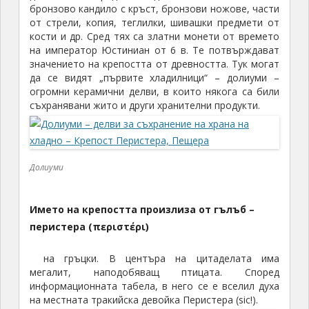
бронзово кандило с кръст, бронзови ножове, части
от стрели, копия, теглилки, шивашки предмети от
кости и др. Сред тях са златни монети от времето
на император Юстиниан от 6 в. Те потвърждават
значението на крепостта от древността. Тук могат
да се видят „първите хладилници“ – долиуми –
огромни керамични делви, в които някога са били
съхранявани жито и други хранителни продукти.
Долиуми
Името на крепостта произлиза от гълъб –
перистера (περιστέρι)
на гръцки. В центъра на цитаделата има
мегалит, наподобяващ птицата. Според
информационната табела, в него се е вселил духа
на местната тракийска девойка Перистера (sic!).