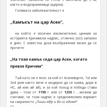
както и водохранилище (щерна).
Голямата забележителност е
„Камъкът на цар Асен“,
на който е изсечен изключително ценния за
историята Кричимски надпис, отлично (sic!) запазен
и днес. С известна доза въображение може да се
прочете:
„На този камък седя цар Асен, когато
превзе Кричим“
Тъй като не е ясно за кой от Асеневците, 1st или
2nd (или както вече е модерно да се казва, дори в
НС, ай или ай ай), и за кой поход и победа става
дума – този от
1190
г. или от
1230
г. …можем да
считаме, че този надпис е средновековен вариант
на сакралното „
Пиши к@р и да си одиме
!“