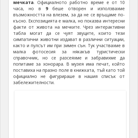
мечката
. Официалното работно време е от 10
часа, но в
9
беше отворен и използвахме
възможността на влезем, за да не се връщаме по-
късно. Експозицията е малка, но показва интересни
факти от живота на мечките. Чрез интерактивни
табла могат да се чуят звуците, които тези
симпатични животни издават в различни ситуации,
както и пулсът им при зимен сън. Тук участвахме в
малка фотосесия за някакъв туристически
справочник, но се разсеяхме и забравихме да
попитаме за хонорара. В музея има печат, който
поставиха на празно поле в книжката, тъй като той
официално не фигурираше в нашия списък от
забележителности.