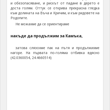
и обезопасяване, и рискът от падане в дерето е
доста голям. Оттук се открива прекрасна гледка
към долината на Въча и Кричим, и към ридовете на
Родопите.
Не можахме да се ориентираме
накъде да продължим за Камъка,
затова слязохме пак на пътя и продължихме
нагоре. На първата по-голяма отбивка вдясно
(42.0360054, 24.4660514)