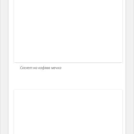
Скелет на кафява мечка
Музеят се намира непосредствено до новостроящия се
хотел с прекалено еклектична архитектура