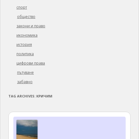
спорт
общество
закони и право
икономика
история
политика
цифрови права
пътуване
забавно
TAG ARCHIVES:
КРИЧИМ