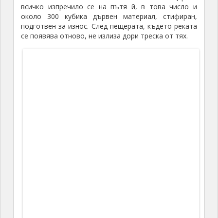
В пещерата се влиза през изкуствено прокопан и укрепен
тунел
Основната ѝ част е заета от голяма зала, в
която се намира най-високият подземен водопад
(общо в пещерата са
18
) на Балканския полуостров.
Пещерата се е получила от реката, падаща под
земята от
42
м височина, образувайки огромна
зала, наречена „Бучащата зала“. Дължината ѝ е 110
метра, ширината –
40
метра, а височината й
достига до
35
метра. Това е най-голямата зала в
българските пещери след входната зала на
Деветашката пещера – в нея се твърди, че може да