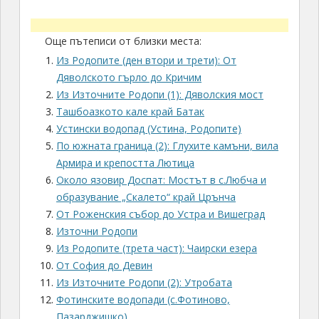
Още пътеписи от близки места:
Из Родопите (ден втори и трети): От
Дяволското гърло до Кричим
Из Източните Родопи (1): Дяволския мост
Ташбоазкото кале край Батак
Устински водопад (Устина, Родопите)
По южната граница (2): Глухите камъни, вила
Армира и крепостта Лютица
Около язовир Доспат: Мостът в с.Любча и
образувание „Скалето“ край Црънча
От Роженския събор до Устра и Вишеград
Източни Родопи
Из Родопите (трета част): Чаирски езера
От София до Девин
Из Източните Родопи (2): Утробата
Фотинските водопади (с.Фотиново,
Пазарджишко)