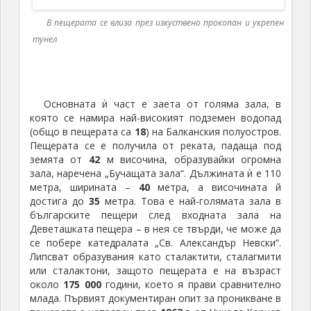
се побере катедралата „Св. Александър Невски“.
Липсват образувания като сталактити, сталагмити
или сталактони, защото пещерата е на възраст
около
175 000
години, което я прави сравнително
млада. Първият документиран опит за проникване в
пещерата е направен през
1962
г. от Никола Корчев
и Елена Пъдарева.
На близо
400
м от входа на „Дяволското гърло“
водите на подземната река се губят в сифон-
галерия. През
1970
г. двама варненски водолази –
Сияна Люцканова и Евстати Йовчев се гмуркат във
водите на пещерата, но за съжаление никога
повече не излизат живи на повърхността.
Спасителните екипи установяват, че водолазите са
имали въздух за още
2.5
часа, а аутопсията
показва, че и двамата са получили инфаркт в един и
същи момент. Преди
4
години от National
Geographic правят опит да пуснат в сифона
автоматични подводни камери. След
30
-я метър
камерите спират да предават…