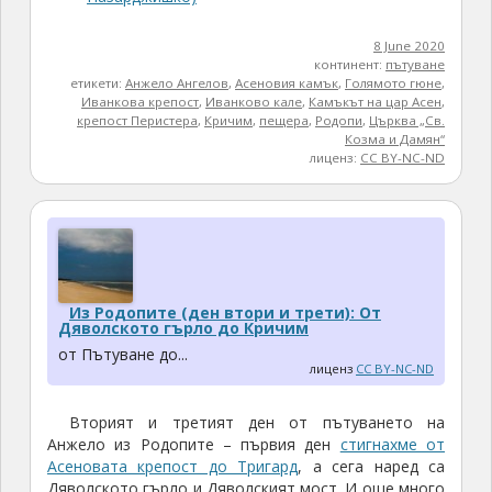
8 June 2020
континент:
пътуване
етикети:
Анжело Ангелов
,
Асеновия камък
,
Голямото гюне
,
Иванкова крепост
,
Иванково кале
,
Камъкът на цар Асен
,
крепост Перистера
,
Кричим
,
пещера
,
Родопи
,
Църква „Св.
Козма и Дамян“
лиценз:
CC BY-NC-ND
Из Родопите (ден втори и трети): От
Дяволското гърло до Кричим
от Пътуване до...
лиценз
CC BY-NC-ND
Вторият и третият ден от пътуването на
Анжело из Родопите – първия ден
стигнахме от
Асеновата крепост до Тригард
, а сега наред са
Дяволското гърло и Дяволският мост. И още много