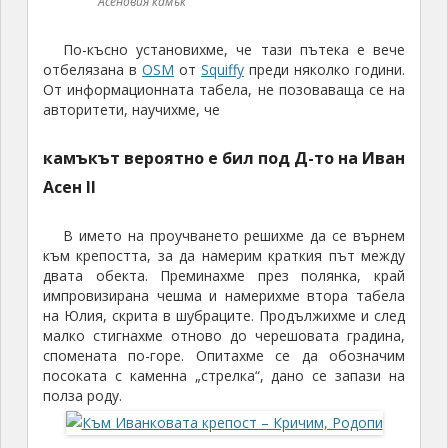
Асеновия камък
По-късно установихме, че тази пътека е вече
отбелязана в
OSM
от
Squiffy
преди няколко години.
От информационната табела, не позоваваща се на
авторитети, научихме, че
камъкът вероятно е бил под Д-то на Иван
Асен II
В името на проучването решихме да се върнем
към крепостта, за да намерим краткия път между
двата обекта. Преминахме през полянка, край
импровизирана чешма и намерихме втора табела
на Юлия, скрита в шубраците. Продължихме и след
малко стигнахме отново до черешовата градина,
спомената по-горе. Опитахме се да обозначим
посоката с каменна „стрелка“, дано се запази на
полза роду.