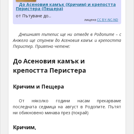
До Асеновия камък (Кричим) и крепостта
Перистера (Пещера)
от Пътуване до...
лиценз
CC BY-NC-ND
Днешният пътепис ще ни отведе в Родопите – с
Анжело ще стугнем до Асеновия камък и крепостта
Перистер. Приятно четене:
До Асеновия камък и
крепостта Перистера
Кричим и Пещера
От няколко години насам прекарваме
последната седмица на август в Родопите. Пътят
ни обикновено минава през (покрай)
Кричим,