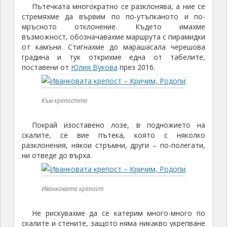
Пътечката многократно се разклонява, а ние се
стремяхме да вървим по по-утъпканото и по-
мръсното отклонение. Където имахме
възможност, обозначавахме маршрута с пирамидки
от камъни. Стигнахме до марашасала черешова
градина и тук открихме една от табелите,
поставени от
Юлия Вукова
през 2016.
Към крепостта
Покрай изоставено лозе, в подножието на
скалите, се вие пътека, която с няколко
разклонения, някои стръмни, други – по-полегати,
ни отведе до върха.
Иванковата крепост
Не рискувахме да се катерим много-много по
скалите и стените, защото няма никакво укрепване