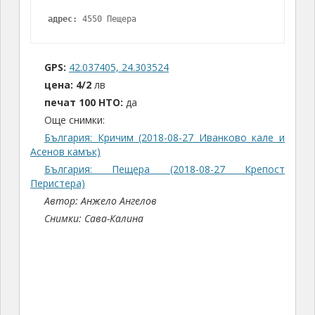
адрес:
 4550 Пещера
GPS:
42.037405, 24.303524
цена:
4/2
лв
печат 100 НТО:
да
Още снимки:
България: Кричим (2018-08-27 Иванково кале и
Асенов камък)
България: Пещера (2018-08-27 Крепост
Перистера)
Автор: Анжело Ангелов
Снимки: Сава-Калина