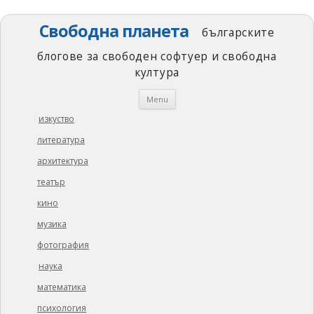
Свободна планета
българските
блогове за свободен софтуер и свободна
култура
Skip
Menu
to
content
изкуство
литература
архитектура
театър
кино
музика
фотография
наука
математика
психология