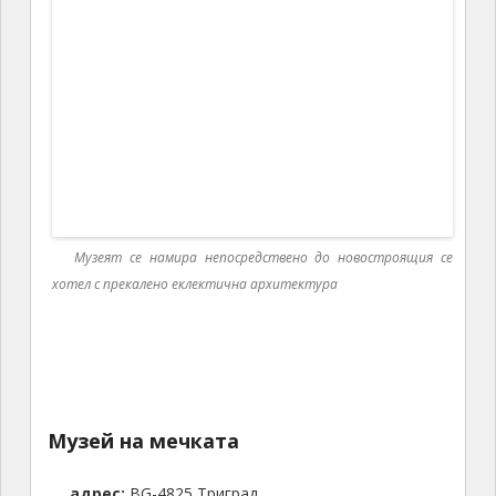
Музей на мечката
адрес:
BG-4825 Триград
GPS:
41.609242, 24.381385
раб. време:
10 – 18
цена:
2/1 лв
Следващата спирка беше
„Дяволското гърло“,
пропастна пещера, формирана вследствие
пропадане на земните пластове. В миналото тя
носи името „Ахорлакимето“ (турски), което
буквално означава „клокотник“. Що се отнася до
съвременното ѝ наименование, една от версиите е,
че то произлиза от формата на изхода ѝ,
наподобяващ дяволска глава. Повечето от нас