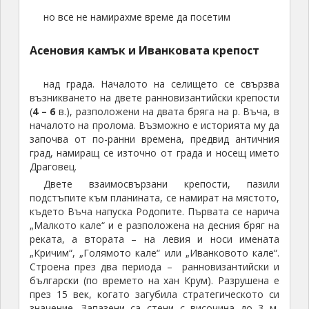
но все не намирахме време да посетим
Асеновия камък и Иванковата крепост
над града. Началото на селището се свързва
възникването на двете ранновизантийски крепости
(
4 – 6
в.), разположени на двата бряга на р. Въча, в
началото на пролома. Възможно е историята му да
започва от по-ранни времена, предвид античния
град, намиращ се източно от града и носещ името
Драговец.
Двете взаимосвързани крепости, пазили
подстъпите към планината, се намират на мястото,
където Въча напуска Родопите. Първата се нарича
„Малкото кале“ и е разположена на десния бряг на
реката, а втората – на левия и носи имената
„Кричим“, „Голямото кале“ или „Иванковото кале“.
Строена през два периода – ранновизантийски и
български (по времето на хан Крум). Разрушена е
през 15 век, когато загубила стратегическото си
значение. Запазени са стени с височина до 3 м,