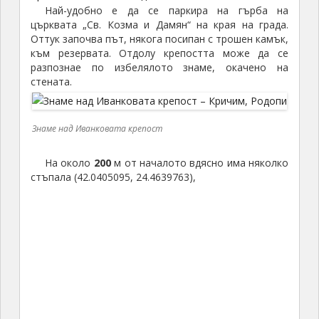
Най-удобно е да се паркира на гърба на
църквата „Св. Козма и Дамян“ на края на града.
Оттук започва път, някога посипан с трошен камък,
към резервата. Отдолу крепостта може да се
разпознае по избелялото знаме, окачено на
стената.
Знаме над Иванковата крепост
На около
200
м от началото вдясно има няколко
стъпала (42.0405095, 24.4639763),