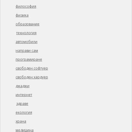
философия
физика
образование
технология
автомобили
направи сам
програмиране
свободен софтуер
свободен хардуер
джаджи
интернет
здраве
екология
храна
медицина