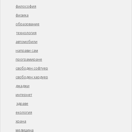
философия
физика
образование
технология
автомобили
направи сам
програмиране
свободен софтуер
свободен хардуер
джаджи
интернет
здраве
екология
храна
медицина