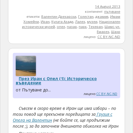
14 August 2013
континент:
пътуване
етикети:
Валентин Дрехарски
,
Голестан
,
джамия
,
Имам
Хомейни
,
Иран
,
Кулата Азади
,
Лалех
,
музеи
,
Национален
исторически музей
,
опел
,
пазар
,
парк
,
Техеран
,
Шамс-ул-
Емарех
,
Шахр
лиценз:
CC BY-NC-ND
През Иран с Опел (1): Историческо
въведение
от Пътуване до...
лиценз
CC BY-NC-ND
Съвсем в скоро време в Иран ще има избори – по
този повод ще прекъснем поредицата за
Грузия с
Опела на Валентин
(не бойте се, ще продължим
после ;), за да започнем днешната обиколка на Иран