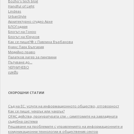
Bozho's tech blog
Handful of Light
Lindeas
UrbanStyle
Архитектурно студио Архе
БЛОГодаря
Блогът на Гонзо
Блогът на Юруков
Как се пише?® с Павлина Върбанова
Куинс Парк България
Медийно право
Палатков лагер зa пингвини
Пътуване до…
ЧЕРНИЧЕВО
เบทฮับ
СКОРОШНИ СТАТИИ
Съд на ЕС: услуги на информационното общество, отговорност
Как се пише: чекрък или чакрък?
OFAC действа, прокуратурата спи – симптомите на завладяната
съдебна система
Решаване на проблемите с управлението на информационните и
комуникационни технологии в обществения сектор