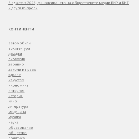
Бюджетът 2026, финансирането на обществените медии БНР и БНТ
и други въпроси
КОНТИНЕНТИ
автомобили
архитектура
джаджи
екология
забавно
закони и право
здраве
изкуство
икономика
интернет
история
кино
литература
медицина
музика
наука
образование
общество
политика