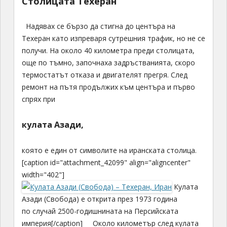
Столицата Техеран
Надявах се бързо да стигна до центъра на
Техеран като изпреваря сутрешния трафик, но не се
получи. На около 40 километра преди столицата,
още по тъмно, започнаха задръстванията, скоро
термостатът отказа и двигателят прегря. След
ремонт на пътя продължих към центъра и първо
спрях при
кулата Азади,
която е един от символите на иранската столица.
[caption id="attachment_42099" align="aligncenter"
width="402"]
Кулата
Азади (Свобода) е открита през 1973 година
по случай 2500-годишнината на Персийската
империя[/caption] Около километър след кулата