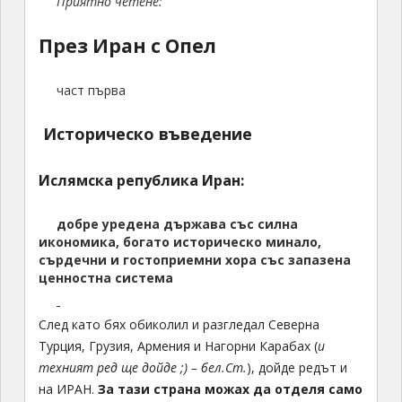
Приятно четене:
През Иран с Опел
част първа
Историческо въведение
Ислямска република Иран
:
добре уредена държава със силна
икономика, богато историческо минало,
сърдечни и гостоприемни хора със запазена
ценностна система
След като бях обиколил и разгледал Северна
Турция, Грузия, Армения и Нагорни Карабах (
и
техният ред ще дойде ;) – бел.Ст.
), дойде редът и
на ИРАН.
За тази страна можах да отделя само