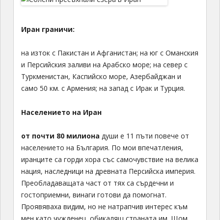
Иран граничи:
на изток с Пакистан и Афганистан; на юг с Оманския
и Персийския заливи на Арабско море; на север с
Туркменистан, Каспийско море, Азербайджан и
само 50 км. с Армения; на запад с Ирак и Турция.
Населението на Иран
от почти 80 милиона
души е 11 пъти повече от
населението на България. По мои впечатления,
иранците са горди хора със самочувствие на велика
нация, наследници на древната Персийска империя.
Преобладаващата част от тях са сърдечни и
гостоприемни, винаги готови да помогнат.
Проявяваха видим, но не натрапчив интерес към
мен като чужденец, обикалящ страната им. Щом