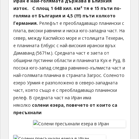
Иран е най-голямата държава в Близкия
изток.
С площ 1 648 хил. км² тя е 15 пъти по-
голяма от България и 4,5 (!!!) пъти колкото
Германия.
Релефът е преобладаващо планински с
плата, високи равнини и ниска юго-западна част. На
север, между Каспийско море и столицата Техеран,
е планината Елбурс с най-високия ирански връх
Дамаванд (5671м.). Средната част е заета от
обширни пустинни области и планината Кух-е Руд. В
посока юго-запад следва равнинно-хълмиста част и
най-голямата планина в страната Загрос. Соленото
езеро Урмия е разположено в северо-западната
част, която също е с преобладаващо планински
релеф. В средната част на Иран има
няколко
солени езера, повечето от които са
пресъхнали