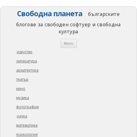
Свободна планета
българските
блогове за свободен софтуер и свободна
култура
Skip
Menu
to
content
изкуство
литература
архитектура
театър
кино
музика
фотография
наука
математика
психология