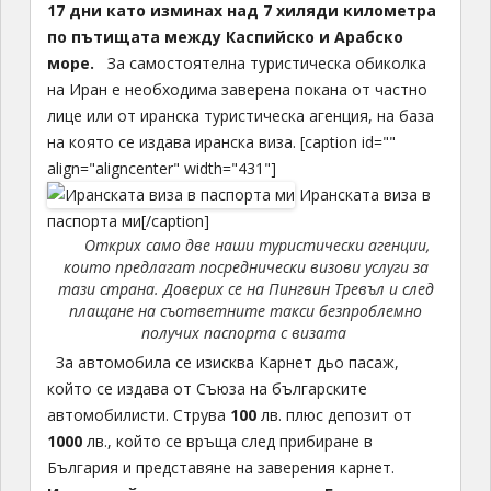
17 дни като изминах над 7 хиляди километра
по пътищата между Каспийско и Арабско
море.
За самостоятелна туристическа обиколка
на Иран е необходима заверена покана от частно
лице или от иранска туристическа агенция, на база
на която се издава иранска виза. [caption id=""
align="aligncenter" width="431"]
Иранската виза в
паспорта ми[/caption]
Открих само две наши туристически агенции,
които предлагат посреднически визови услуги за
тази страна. Доверих се на Пингвин Тревъл и след
плащане на съответните такси безпроблемно
получих паспорта с визата
За автомобила се изисква Карнет дьо пасаж,
който се издава от Съюза на българските
автомобилисти. Струва
100
лв. плюс депозит от
1000
лв., който се връща след прибиране в
България и представяне на заверения карнет.