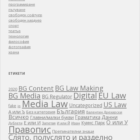
програмиране
пътуване
свободен софтуер
свободен хардуер
спорт
театър
технология
философия
фотография
храна
ЕТИКЕТИ
BG Law Making
BG Content
2020
EU Law
Digital
BG Media
BG Regulator
Media Law
US Law
Uncategorized
fake
ip
България
А или Ъ
Без категория
Валентин Дрехарски
Всичко
Граматика
Данни
Главни/малки букви
О или У
Е или И
Куинс Парк
Дублети
Запетая
И или Й
Иран
Правопис
Препинателни знаци
Слято, полуслято и разделно