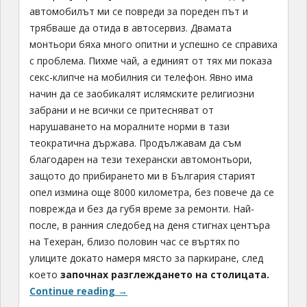
автомобилът ми се повреди за пореден път и
трябваше да отида в автосервиз. Двамата
монтьори бяха много опитни и успешно се справиха
с проблема. Пихме чай, а единият от тях ми показа
секс-клипче на мобилния си телефон. Явно има
начин да се заобикалят ислямските религиозни
забрани и не всички се притесняват от
нарушаването на моралните норми в тази
теократична държава. Продължавам да съм
благодарен на тези техерански автомонтьори,
защото до прибирането ми в България старият
опел измина още 8000 километра, без повече да се
поврежда и без да губя време за ремонти. Най-
после, в ранния следобед на деня стигнах центъра
на Техеран, близо половин час се въртях по
улиците докато намеря място за паркиране, след
което
започнах разглеждането на столицата.
Continue reading
→