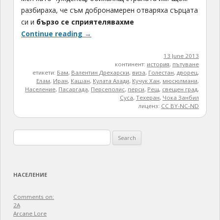
разбираха, че съм добронамерен отваряха сърцата
си и
бързо се сприятелявахме
Continue reading
→
13 June 2013
континент:
история
,
пътуване
етикети:
Бам
,
Валентин Дрехарски
,
виза
,
Голестан
,
дворец
,
Елам
,
Иран
,
Кашан
,
Кулата Азади
,
Кучук Хан
,
мюсюлмани
,
Население
,
Пасаргада
,
Персеполис
,
перси
,
Рещ
,
свещен град
,
Суса
,
Техеран
,
Чока Занбил
лиценз:
CC BY-NC-ND
Search
for:
НАСЕЛЕНИЕ
Comments on:
2A
Arcane Lore