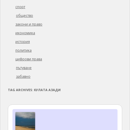
спорт
общество
закони и право
икономика
история
политика
цифрови права
пътуване
забавно
TAG ARCHIVES:
КУЛАТА АЗАДИ