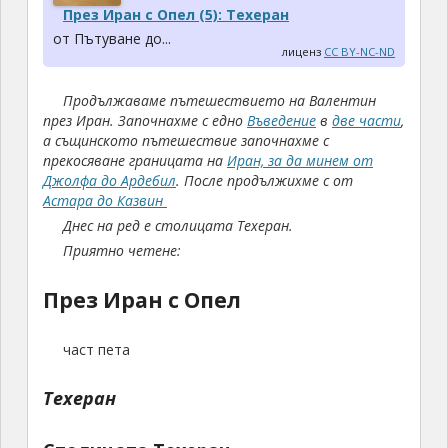
През Иран с Опел (5): Техеран
от Пътуване до...
лиценз
CC BY-NC-ND
Продължаваме пътешествието на Валентин
през Иран. Започнахме с едно
Въведение
в
две части
,
а същинското пътешествие започнахме с
прекосяване границата на
Иран, за да минем от
Джолфа до Ардебил
. После продължихме с от
Астара до Казвин
Днес на ред е столицата Техеран.
Приятно четене:
През Иран с Опел
част пета
Техеран