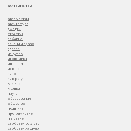
КОНТИНЕНТИ
автомобили
архитектура
джаджи
екология
забавно
закони и право
здраве
изкуство
икономика
интернет
история
кино
литература
медицина
музика
наука
образование
общество
политика
програмиране
пътуване
свободен софтуер
свободен хардуер