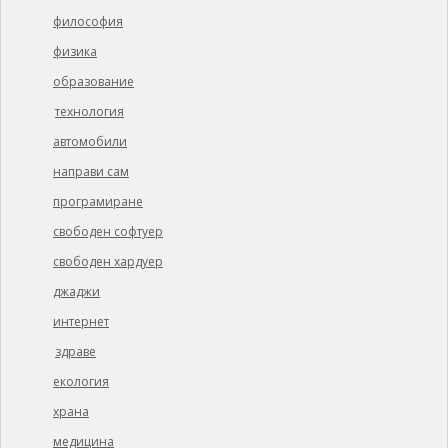
философия
физика
образование
технология
автомобили
направи сам
програмиране
свободен софтуер
свободен хардуер
джаджи
интернет
здраве
екология
храна
медицина