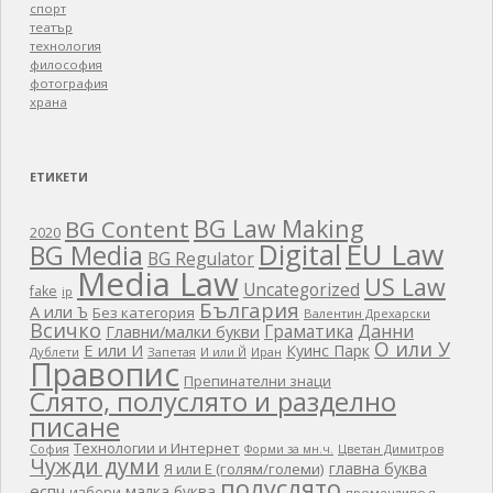
спорт
театър
технология
философия
фотография
храна
ЕТИКЕТИ
BG Law Making
BG Content
2020
EU Law
Digital
BG Media
BG Regulator
Media Law
US Law
Uncategorized
fake
ip
България
А или Ъ
Без категория
Валентин Дрехарски
Всичко
Граматика
Данни
Главни/малки букви
О или У
Е или И
Куинс Парк
Дублети
Запетая
И или Й
Иран
Правопис
Препинателни знаци
Слято, полуслято и разделно
писане
Технологии и Интернет
Цветан Димитров
София
Форми за мн.ч.
Чужди думи
главна буква
Я или Е (голям/големи)
полуслято
еспч
малка буква
избори
променливо я