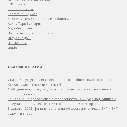
БЛОГодаря
Блогът на Гонзо
Блогът на Юруков
Как се пише?® с Павлина Върбанова
Куинс Парк България
Медийно право
Палатков лагер зa пингвини
Пътуване до…
ЧЕРНИЧЕВО
เบทฮับ
СКОРОШНИ СТАТИИ
Съд на ЕС: услуги на информационното общество, отговорност
Как се пише: чекрък или чакрък?
OFAC действа, прокуратурата спи – симптомите на завладяната
съдебна система
Решаване на проблемите с управлението на информационните и
комуникационни технологии в обществения сектор
Бюджетът 2026, финансирането на обществените медии БНР и БНТ
и други въпроси