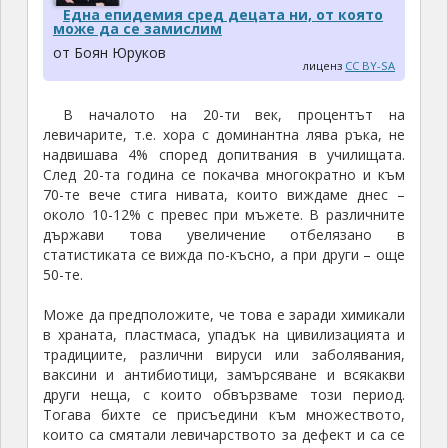
Една епидемия сред децата ни, от която
може да се замислим
от Боян Юруков
лиценз
CC BY-SA
В началото на 20-ти век, процентът на
левичарите, т.е. хора с доминантна лява ръка, не
надвишава 4% според допитвания в училищата.
След 20-та година се покачва многократно и към
70-те вече стига нивата, които виждаме днес –
около 10-12% с превес при мъжете. В различните
държави това увеличение отбелязано в
статистиката се вижда по-късно, а при други – още
50-те.
Може да предположите, че това е заради химикали
в храната, пластмаса, упадък на цивилизацията и
традициите, различни вируси или заболявания,
ваксини и антибиотици, замърсяване и всякакви
други неща, с които обвързваме този период.
Тогава бихте се присъедини към множеството,
които са смятали левичарството за дефект и са се