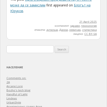
може да се замислим
first appeared on
Блогът на
Юруков
.
21 April 2025
континент:
здраве
,
технология
етикети:
аутизъм
,
Данни
,
левичар
,
статистика
лиценз:
CC BY-SA
Search
for:
НАСЕЛЕНИЕ
Comments on:
2A
Arcane Lore
Bozho's tech blog
Handful of Light
Lindeas
UrbanStyle
Архитектурно студио Архе