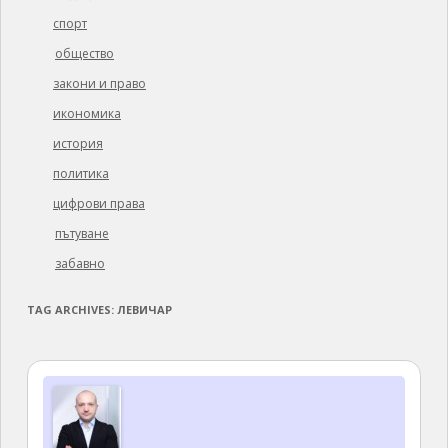
спорт
общество
закони и право
икономика
история
политика
цифрови права
пътуване
забавно
TAG ARCHIVES:
ЛЕВИЧАР