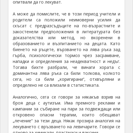
опитвали да го лекуват.
А може да помислите, че в този период учители и
родители са положили неимоверни усилия да
скъсат с предразсъдъците на по-възрастните и
закостенели предположения в литературата без
доказателства или метод, но вкоренени в
образованието и възпитанието на децата. Като
биенето на ръцете, вързването на лява ръка зад
гърба, психологически тормоз чрез засрамване,
нападки и определения за неадекватност и недъг.
Тогава бихте разбрали, че винаги хората с
доминантна лява ръка са били толкова, колкото
сега, но са били „коригирани“, отхвърляни и
определено не са влизали в статистиката.
Аналогично, сега се говори за някакъв взрив на
броя деца с аутизъм. Има премного реклами и
кампании за събиране на пари за подвеждащи или
откровено опасни терапии, които обещават
„лечение“ за тези деца. Някак прозира аналогия на
лекуването с връзването на левичарите. Говори се
отново за химикали, пластмаси и ваксини.