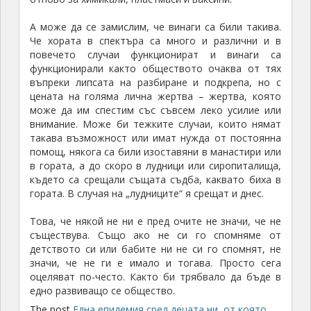
А може да се замислим, че винаги са били такива.
Че хората в спектъра са много и различни и в
повечето случаи функционират и винаги са
функционирали както обществото очаква от тях
въпреки липсата на разбиране и подкрепа, но с
цената на голяма лична жертва – жертва, която
може да им спестим със съвсем леко усилие или
внимание. Може би тежките случаи, които нямат
такава възможност или имат нужда от постоянна
помощ, някога са били изоставяни в манастири или
в гората, а до скоро в лудници или сиропиталища,
където са срещали същата съдба, каквато биха в
гората. В случая на „лудниците“ я срещат и днес.
Това, че някой не ни е пред очите не значи, че не
съществува. Също ако не си го спомняме от
детството си или бабите ни не си го спомнят, не
значи, че не ги е имало и тогава. Просто сега
оцеляват по-често. Както би трябвало да бъде в
едно развиващо се общество.
The post
Една епидемия сред децата ни, от която