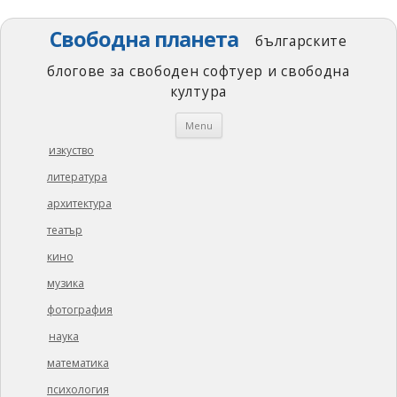
Свободна планета
българските
блогове за свободен софтуер и свободна
култура
Skip
Menu
to
content
изкуство
литература
архитектура
театър
кино
музика
фотография
наука
математика
психология