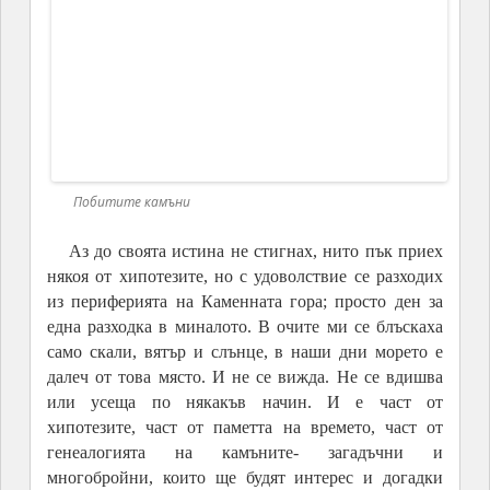
пътуване
свободен софтуер
свободен хардуер
спорт
театър
технология
философия
фотография
храна
ЕТИКЕТИ
BG Law Making
BG Content
2020
EU Law
Digital
BG Media
BG Regulator
Media Law
US Law
Uncategorized
fake
ip
България
А или Ъ
Без категория
Валентин Дрехарски
Всичко
Граматика
Данни
Главни/малки букви
О или У
Е или И
Куинс Парк
Дублети
Запетая
И или Й
Иран
Правопис
Препинателни знаци
Слято, полуслято и разделно
писане