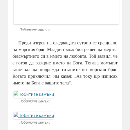
Побитите камъни
Побитите камъни
Бог останал поразен от тази невероятна постъпка
в името на любовта. Той решил да накаже титаните,
затова че посегнали на най-скъпото на младия човек
– неговото безсмъртие.