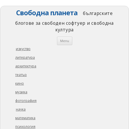
Свободна планета
българските
блогове за свободен софтуер и свободна
култура
Skip
Menu
to
content
изкуство
литература
архитектура
театър
кино
музика
фотография
наука
математика
психология