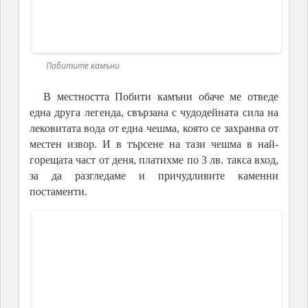
Побитите камъни
Пустинен пейзаж без растителност, сякаш
камъните държат зеленината настрана да не ги
разруши. Такава е местността Побити камъни край
Варна, разказана с едно изречение. Много от
посетителите считат, че това е разрушен древен
град, обвит в мистика. И наистина, мястото е с
особена енергия, излъчва спокойствие и безвремие.
Почва тук няма, навсякъде е пясък и камъни. От
1937 год. местността се води защитена и днес е част
от Натура 2000.