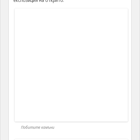
Побитите камъни
Побитите камъни
Преди
50
милиона години всичко тук е било дъно
на море, чиито мълчаливи стражи са били точно
тези каменни колони. Устояли са на капризите на
времето благодарение на здравите си основи,
които стигат до
40
метра в дълбочина в земята.
Всички каменни късове са с еднакъв варовиков
състав, но с много различни форми. Това е и
причината
някои от каменните колони да си имат и
имена, в зависимост от това, на какво наподобяват:
слон, камила, трон и т.н.