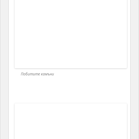
Побитите камъни
Побитите камъни
Като уникален геоложки феномен
Каменната гора или българският Стоунхендж,