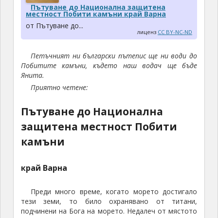
Пътуване до Национална защитена
местност Побити камъни край Варна
от Пътуване до...
лиценз
CC BY-NC-ND
Петъчният ни български пътепис ще ни води до
Побитите камъни, където наш водач ще бъде
Янита.
Приятно четене:
Пътуване до Национална
защитена местност Побити
камъни
край Варна
Преди много време, когато морето достигало
тези земи, то било охранявано от титани,
подчинени на Бога на морето. Недалеч от мястото