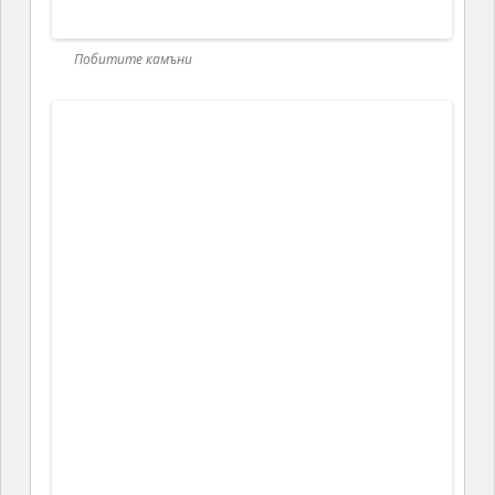
Черно море
27 September 2013
континент:
пътуване
етикети:
Pobiti kamyni
,
българският Стоунхендж
,
Варна
,
Каменната гора
,
Карел Шкорпил
,
легенда
,
Национална
защитена местност
,
Побити камъни
,
Черно море
,
Янита
Николова
лиценз:
CC BY-NC-ND
Search
for:
НАСЕЛЕНИЕ
Comments on:
2A
Arcane Lore
Bozho's tech blog