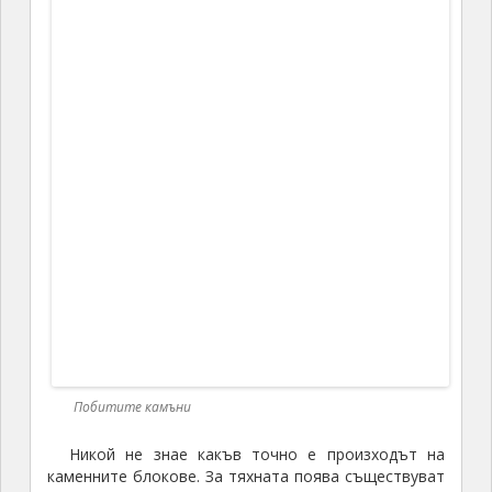
Побитите камъни
В местността Побити камъни обаче ме отведе
една друга легенда, свързана с чудодейната сила на
лековитата вода от една чешма, която се захранва от
местен извор. И в търсене на тази чешма в най-
горещата част от деня, платихме по 3 лв. такса вход,
за да разгледаме и причудливите каменни
постаменти.
Побитите камъни
Побитите камъни