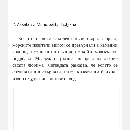
Побитите камъни
Това е една от легендите за Каменната гора край
Варна. Съществува и друга, разказана от
Карел
Шкорпил, който споменава местността с приказка за
великани- строители, пренасящи
колони за градежа
на първата българска столица Плиска.
Побитите камъни