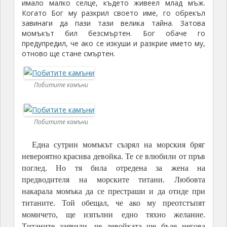
имало малко селце, където живеел млад мъж.
Когато Бог му разкрил своето име, го обрекъл
завинаги да пази тази велика тайна. Затова
момъкът бил безсмъртен. Бог обаче го
предупредил, че ако се изкуши и разкрие името му,
отново ще стане смъртен.
Побитите камъни
Побитите камъни
Една сутрин момъкът съзрял на морския бряг
невероятно красива девойка. Те се влюбили от пръв
поглед. Но тя била отредена за жена на
предводителя на морските титани. Любовта
накарала момъка да се престраши и да отиде при
титаните. Той обещал, че ако му преотстъпят
момичето, ще изпълни едно тяхно желание.
Титаните заявили, че девойката ще бъде негова