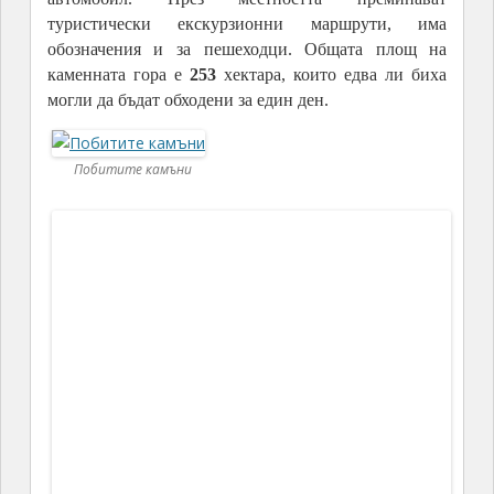
Аз до своята истина не стигнах, нито пък приех
някоя от хипотезите, но с удоволствие се разходих
из периферията на Каменната гора; просто ден за
една разходка в миналото. В очите ми се блъскаха
само скали, вятър и слънце, в наши дни морето е
далеч от това място. И не се вижда. Не се вдишва
или усеща по някакъв начин. И е част от
хипотезите, част от паметта на времето, част от
генеалогията на камъните- загадъчни и
многобройни, които ще будят интерес и догадки
още много време
.