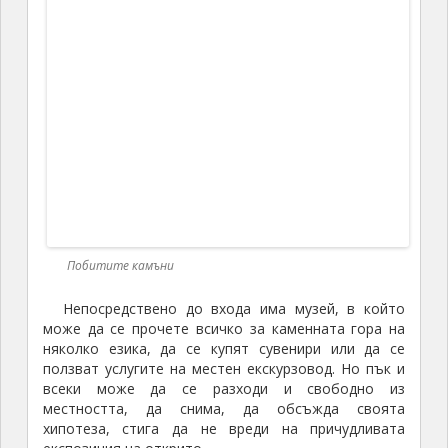
са включени и в каталога на Юнеско точно с това
обяснение- природен геоложки феномен, като
предположенията за тяхното образуване са две: на
принципа на сталактитите в пещерите или че това
са коралови рифове.