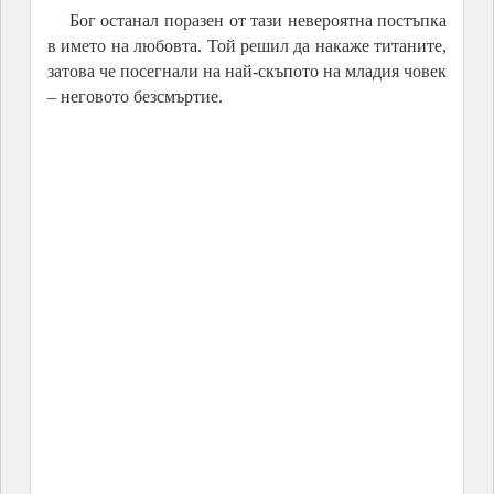
2, Aksakovo Municipality, Bulgaria
Когато първите слънчеви лъчи озарили брега,
морските пазители мигом се превърнали в каменни
колони, застанали по начина, по който човекът ги
подредил. Младежът тръгнал по брега да открие
своята любима. Легендата разказва, че когато се
срещнали и прегърнали, изпод краката им бликнал
извор с чудодейна лековита вода.
Побитите камъни, Музеят