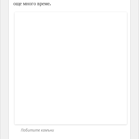
Технологии и Интернет
Цветан Димитров
София
Форми за мн.ч.
Чужди думи
главна буква
Я или Е (голям/големи)
полуслято
еспч
малка буква
избори
променливо я
разделно
слято
съд на ес
АРХИВИ
August 2026
July 2026
June 2026
May 2026
April 2026
March 2026
February 2026
January 2026
December 2025
November 2025
October 2025
September 2025
August 2025
July 2025
June 2025
May 2025