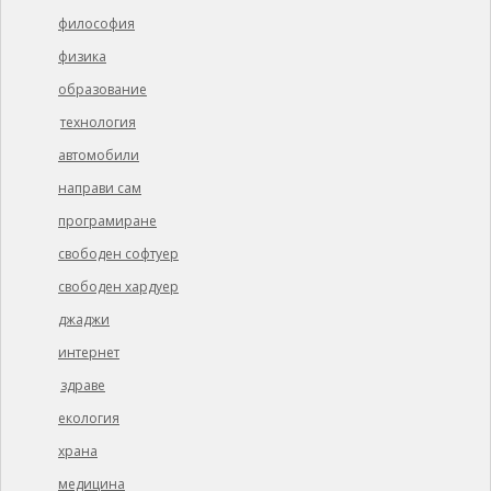
философия
физика
образование
технология
автомобили
направи сам
програмиране
свободен софтуер
свободен хардуер
джаджи
интернет
здраве
екология
храна
медицина