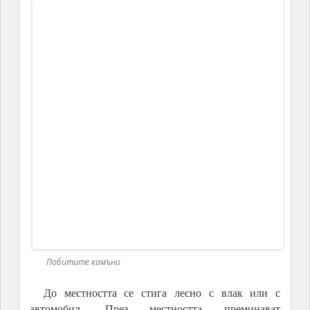
Побитите камъни
Побитите камъни