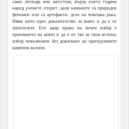
Непосредствено до входа има музей, в който
може да се прочете всичко за каменната гора на
няколко езика, да се купят сувенири или да се
ползват услугите на местен екскурзовод. Но пък и
всеки може да се разходи и свободно из
местността, да снима, да обсъжда своята
хипотеза, стига да не вреди на причудливата
експозиция на открито.
Побитите камъни
Побитите камъни
До местността се стига лесно с влак или с
автомобил. През местността преминават
туристически екскурзионни маршрути, има
обозначения и за пешеходци. Общата площ на
каменната гора е
253
хектара, които едва ли биха