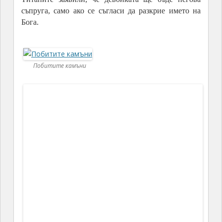
съпруга, само ако се съгласи да разкрие името на
Бога.
Побитите камъни
Побитите камъни
Преди изгрев на следващата сутрин се срещнали
на морския бряг. Младият мъж бил решен да жертва
безсмъртието си в името на любовта. Той заявил, че
е готов да разкрие името на Бога. Тогава момъкът
започнал да подрежда титаните по морския бряг.
Когато приключил, им казал: „Аз току що изписах
името на Бога с вашите тела“.