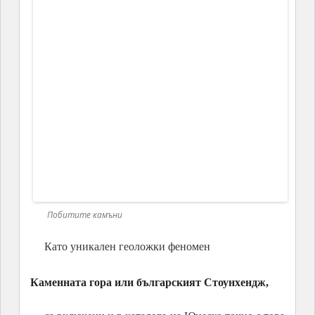
Побитите камъни
Автори: Янита Николова
Даниела Георгиева
Побити камъни, филм на БНТ2
Автор: Янита Николова
Снимки: авторът
Други разкази свързани с Черно море – на
картата: