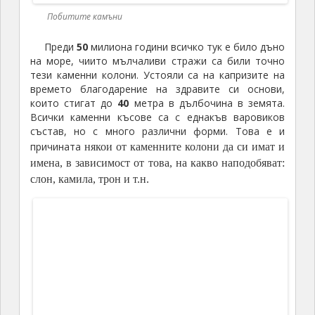
Handful of Light
Lindeas
UrbanStyle
Архитектурно студио Архе
БЛОГодаря
Блогът на Гонзо
Блогът на Юруков
Как се пише?® с Павлина Върбанова
Куинс Парк България
Медийно право
Палатков лагер зa пингвини
Пътуване до…
ЧЕРНИЧЕВО
เบทฮับ
СКОРОШНИ СТАТИИ
Как се пише: промпт или промт?
Съд на ЕС: услуги на информационното общество, отговорност
Как се пише: чекрък или чакрък?
OFAC действа, прокуратурата спи – симптомите на завладяната
съдебна система
Решаване на проблемите с управлението на информационните и