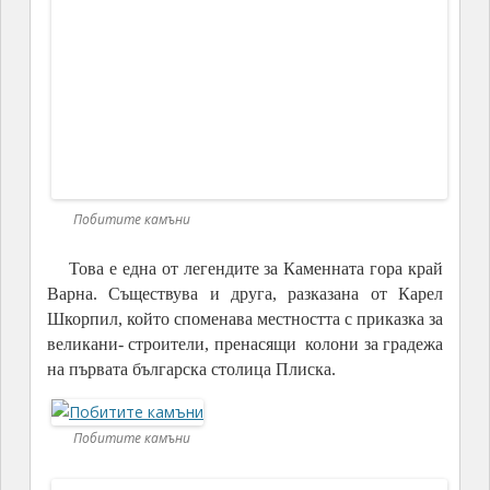
избор невъзможен без докосване до причудливите
каменни колони.
Побитите камъни