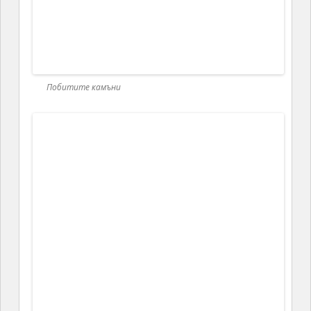
могли да бъдат обходени за един ден.
Побитите камъни