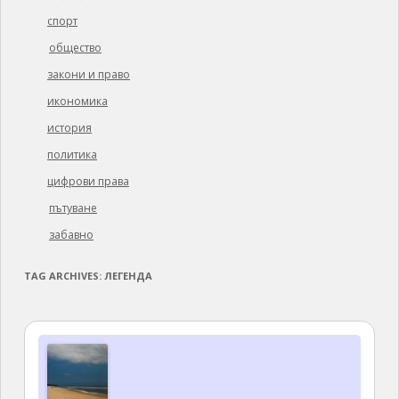
спорт
общество
закони и право
икономика
история
политика
цифрови права
пътуване
забавно
TAG ARCHIVES:
ЛЕГЕНДА