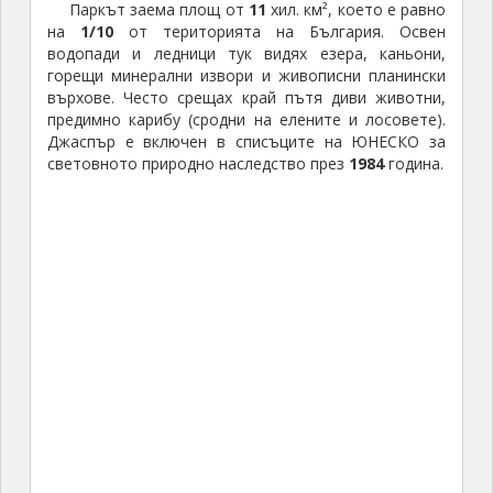
Паркът заема площ от
11
хил. км², което е равно
на
1/10
от територията на България. Освен
водопади и ледници тук видях езера, каньони,
горещи минерални извори и живописни планински
върхове. Често срещах край пътя диви животни,
предимно карибу (сродни на елените и лосовете).
Джаспър е включен в списъците на ЮНЕСКО за
световното природно наследство през
1984
година.