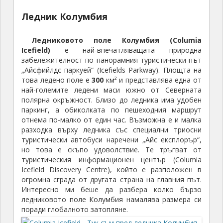
Ледник Колумбия
Ледниковото поле Колумбия (Columia
Icefield)
е най-впечатляващата природна
забележителност по панорамния туристически път
„Айсфийлдс паркуей“ (Icefields Parkway). Площта на
това ледено поле е
300
км² и представлява една от
най-големите ледени маси южно от Северната
полярна окръжност. Близо до ледника има удобен
паркинг, а обиколката по пешеходния маршрут
отнема по-малко от един час. Възможна е и малка
разходка върху ледника със специални триосни
туристически автобуси наречени „Айс експлорър“,
но това е скъпо удоволствие. Те тръгват от
туристическия информационен център (Columia
Icefield Discovery Centre), който е разположен в
огромна сграда от другата страна на главния път.
Интересно ми беше да разбера колко бързо
ледниковото поле Колумбия намалява размера си
поради глобалното затопляне.