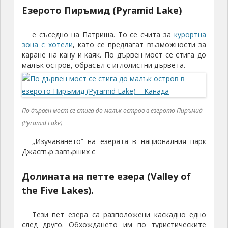
Езерото Пиръмид (Pyramid Lake)
е съседно на Патриша. То се счита за
курортна
зона с хотели
, като се предлагат възможности за
каране на кану и каяк. По дървен мост се стига до
малък остров, обрасъл с иглолистни дървета.
По дървен мост се стига до малък остров в езерото Пиръмид
(Pyramid Lake)
„Изучаването“ на езерата в националния парк
Джаспър завърших с
Долината на петте езера (Valley of
the Five Lakes).
Тези пет езера са разположени каскадно едно
след друго. Обхождането им по туристическите