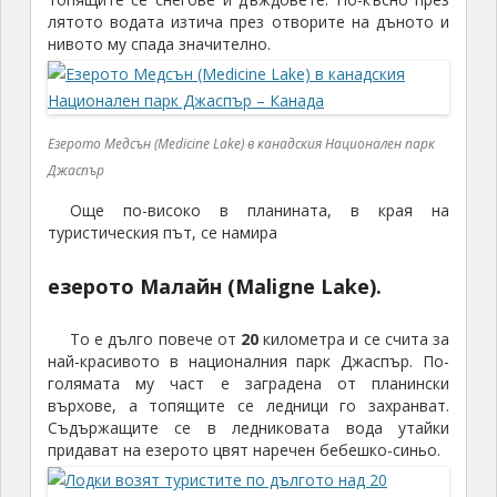
лятото водата изтича през отворите на дъното и
нивото му спада значително.
Езерото Медсън (Medicine Lake) в канадския Национален парк
Джаспър
Още по-високо в планината, в края на
туристическия път, се намира
езерото Малайн (Maligne Lake).
То е дълго повече от
20
километра и се счита за
най-красивото в националния парк Джаспър. По-
голямата му част е заградена от планински
върхове, а топящите се ледници го захранват.
Съдържащите се в ледниковата вода утайки
придават на езерото цвят наречен бебешко-синьо.