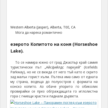
Western Alberta (Jasper), Alberta, T0E, CA
Мога да нарека романтично
езерото Копитото на коня (Horseshoe
Lake).
То се намира южно от град Джаспър край самия
туристически път „Айсфийлдс паркуей“ (Icefields
Parkway), но не се вижда от него тъй като е скрито
зад малък горист хълм. Пътека има само от едната
му страна, водеща до полуостров с формата на
конско копито. Аз обаче упорито го обиколих
провирайки се през обграждащата го иглолистна
гора с гниещи храсти и паднали дървета.