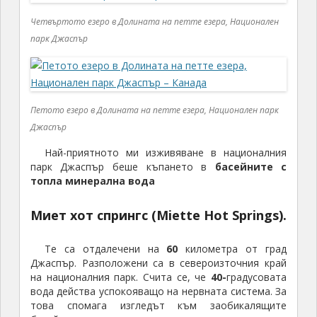
Четвъртото езеро в Долината на петте езера, Национален
парк Джаспър
Петото езеро в Долината на петте езера, Национален парк
Джаспър
Най-приятното ми изживяване в националния
парк Джаспър беше къпането в
басейните с
топла минерална вода
Миет хот спрингс (Miette Hot Springs).
Те са отдалечени на
60
километра от град
Джаспър. Разположени са в североизточния край
на националния парк. Счита се, че
40-
градусовата
вода действа успокояващо на нервната система. За
това спомага изгледът към заобикалящите