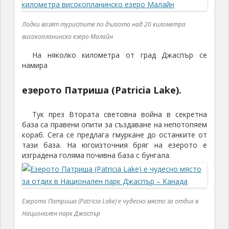
Лодки возят туристите по дългото над 20 километра
високопланинско езеро Малайн
На няколко километра от град Джаспър се
намира
езерото Патриша (Patricia Lake).
Тук през Втората световна война в секретна
база са правени опити за създаване на непотопяем
кораб. Сега се предлага гмуркане до останките от
тази база. На югоизточния бряг на езерото е
изградена голяма почивна база с бунгала.
Езерото Патриша (Patricia Lake) е чудесно място за отдих в
Национален парк Джаспър