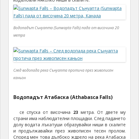
Водопадът Сънуапта (Sunwapta Falls) пада от височина 20
метра
След водопада река Сънуапта протича през живописен
каньон
Водопадът Атабаска (Athabasca Falls)
се спуска от височина
23
метра. От двете му
страни има наблюдателни площадки. След падането
долу водата лъкатуши образувайки ниши в скалите
и продължавайки през живописен тесен пролом.
Според мен това дълбоко ждрело на река Атабаска