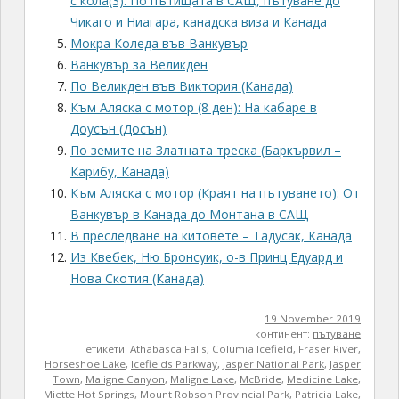
с кола(3): По пътищата в САЩ, пътуване до
Чикаго и Ниагара, канадска виза и Канада
Мокра Коледа във Ванкувър
Ванкувър за Великден
По Великден във Виктория (Канада)
Към Аляска с мотор (8 ден): На кабаре в
Доусън (Досън)
По земите на Златната треска (Бaркървил –
Карибу, Канада)
Към Аляска с мотор (Краят на пътуването): От
Ванкувър в Канада до Монтана в САЩ
В преследване на китовете – Тадусак, Канада
Из Квебек, Ню Бронсуик, о-в Принц Едуард и
Нова Скотия (Канада)
19 November 2019
континент:
пътуване
етикети:
Athabasca Falls
,
Columia Icefield
,
Fraser River
,
Horseshoe Lake
,
Icefields Parkway
,
Jasper National Park
,
Jasper
Town
,
Maligne Canyon
,
Maligne Lake
,
McBride
,
Medicine Lake
,
Miette Hot Springs
,
Mount Robson Provincial Park
,
Patricia Lake
,