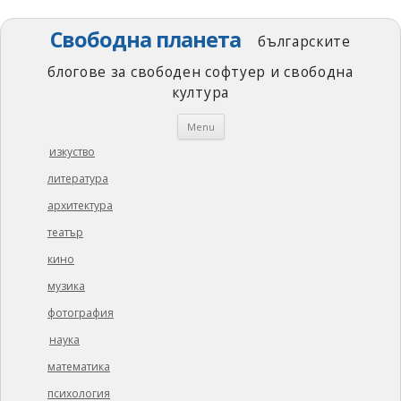
Свободна планета
българските
блогове за свободен софтуер и свободна
култура
Skip
Menu
to
content
изкуство
литература
архитектура
театър
кино
музика
фотография
наука
математика
психология