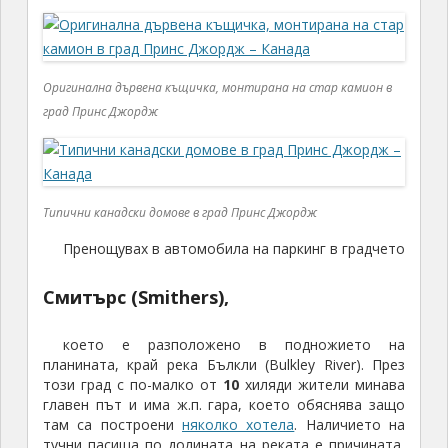
Оригинална дървена къщичка, монтирана на стар камион в
град Принс Джордж
Типични канадски домове в град Принс Джордж
Пренощувах в автомобила на паркинг в градчето
Смитърс (Smithers),
което е разположено в подножието на
планината, край река Бълкли (Bulkley River). През
този град с по-малко от
10
хиляди жители минава
главен път и има ж.п. гара, което обяснява защо
там са построени
няколко хотела
. Наличието на
тучни пасища по долината на реката е причината,