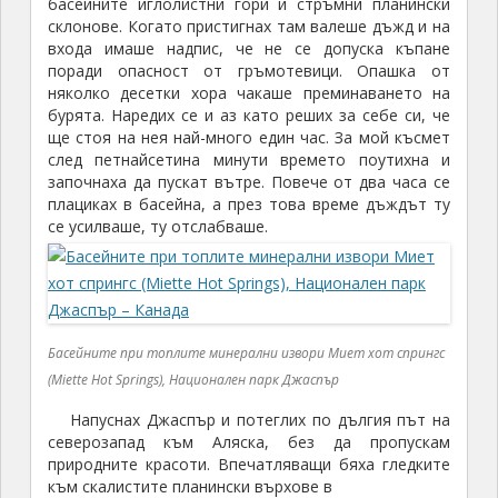
басейните иглолистни гори и стръмни планински
склонове. Когато пристигнах там валеше дъжд и на
входа имаше надпис, че не се допуска къпане
поради опасност от гръмотевици. Опашка от
няколко десетки хора чакаше преминаването на
бурята. Наредих се и аз като реших за себе си, че
ще стоя на нея най-много един час. За мой късмет
след петнайсетина минути времето поутихна и
започнаха да пускат вътре. Повече от два часа се
плациках в басейна, а през това време дъждът ту
се усилваше, ту отслабваше.
Басейните при топлите минерални извори Миет хот спрингс
(Miette Hot Springs), Национален парк Джаспър
Напуснах Джаспър и потеглих по дългия път на
северозапад към Аляска, без да пропускам
природните красоти. Впечатляващи бяха гледките
към скалистите планински върхове в