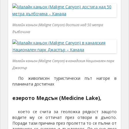
Малайн каньон (Maligne Canyon) достига над 50 метра
дълбочина
Малайн каньон (Maligne Canyon) в канадския Национален парк
Джаспър
По живописен туристически път нагоре в
планината достигнах
езерото Медсън (Medicine Lake),
което се счита за геоложка рядкост защото
водите му се оттичат през отвори в дъното.
Поради тази причина през пролетта то се пълни от
топящите се снегове и дъждовете. По-късно през