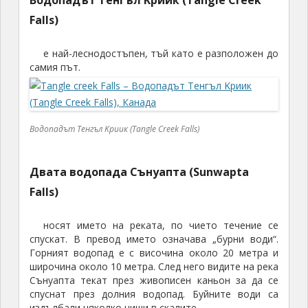
Водопадът Тенгъл Kриик (Tangle Creek
Falls)
е най-леснодостъпен, тъй като е разположен до
самия път.
Водопадът Тенгъл Kриик (Tangle Creek Falls)
Двата водопада Сънуапта (Sunwapta
Falls)
носят името на реката, по чието течение се
спускат. В превод името означава „бурни води“.
Горният водопад е с височина около 20 метра и
широчина около 10 метра. След него видите на река
Сънуапта текат през живописен каньон за да се
спуснат през долния водопад. Буйните води са
издълбали няколко ниши в скалите.