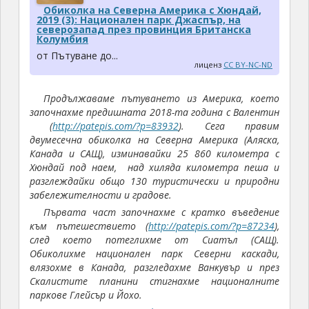
Обиколка на Северна Америка с Хюндай,
2019 (3): Национален парк Джаспър, на
северозапад през провинция Британска
Колумбия
от Пътуване до...
лиценз
CC BY-NC-ND
Продължаваме пътуването из Америка, което
започнахме предишната 2018-та година с Валентин
(
http://patepis.com/?p=83932
). Сега правим
двумесечна обиколка на Северна Америка (Аляска,
Канада и САЩ), изминавайки 25 860 километра с
Хюндай под наем, над хиляда километра пеша и
разглеждайки общо 130 туристически и природни
забележителности и градове.
Първата част започнахме с кратко въведение
към пътешествието (
http://patepis.com/?p=87234
),
след което потеглихме от Сиатъл (САЩ).
Обиколихме национален парк Северни каскади,
влязохме в Канада, разгледахме Ванкувър и през
Скалистите планини стигнахме националните
паркове Глейсър и Йохо.