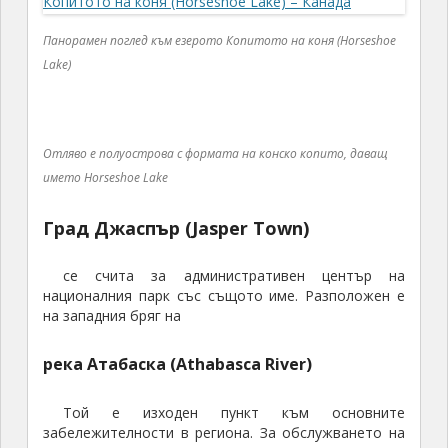
Панорамен поглед към езерото Копитото на коня (Horseshoe
Lake)
Отляво е полуострова с формата на конско копито, даващ
името Horseshoe Lake
Град Джаспър
(Jasper Town)
се счита за административен център на
националния парк със същото име. Разположен е
на западния бряг на
река Атабаска (Athabasca River)
Той е изходен пункт към основните
забележителности в региона. За обслужването на