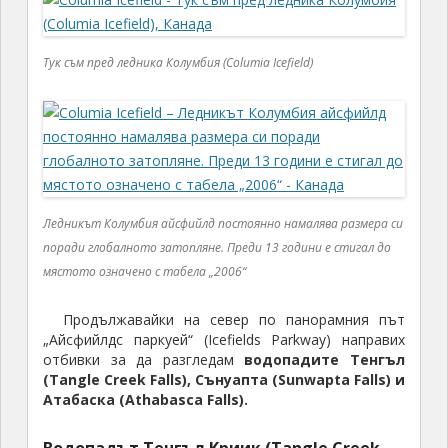
Тук съм пред ледника Колумбия (Columia Icefield)
Ледникът Колумбия айсфийлд постоянно намалява размера си
поради глобалното затопляне. Преди 13 години е стигал до
мястото означено с табела „2006“
Продължавайки на север по панорамния път
„Айсфийлдс паркуей“ (Icefields Parkway) направих
отбивки за да разгледам
водопадите
Тенгъл
(Tangle Creek Falls), Сънуапта (Sunwapta Falls) и
Атабаска (Athabasca Falls).