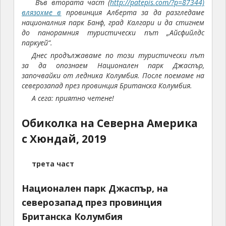
Във втората част (
http://patepis.com/?p=87344)
влязохме в
провинция Алберта за да разгледаме
националния парк Банф, град Калгари и да стигнем
до панорамния туристически път „Айсфийлдс
паркуей“.
Днес продължаваме по този туристически път
за да опознаем Национален парк Джаспър,
започвайки от ледника Колумбия. После поемаме на
северозапад през провинция Британска Колумбия.
А сега: приятно четене!
Обиколка на Северна Америка
с Хюндай, 2019
трета част
Национален парк Джаспър, на
северозапад през провинция
Британска Колумбия