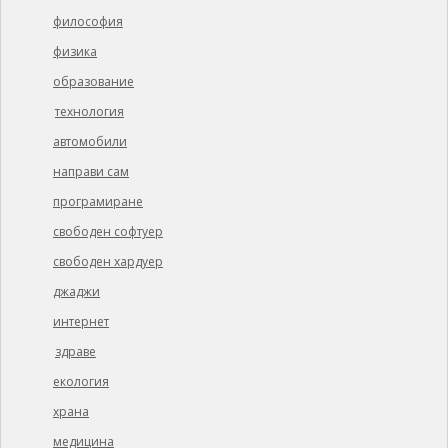
философия
физика
образование
технология
автомобили
направи сам
програмиране
свободен софтуер
свободен хардуер
джаджи
интернет
здраве
екология
храна
медицина