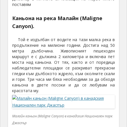
поставям
Каньона на река Малайн (Maligne
Canyon)
.
Той е издълбан от водите на тази малка река в
продължение на милиони години. Достига над 50
метра дълбочина. Живописният пешеходен
маршрут е с дължина 2 километра и включва пет
моста над каньона. От тях, както и от поредица
наблюдателни площадки се разкриват прекрасни
гледки към дълбокото ждрело, към околните скали
и гори. Три часа ми бяха необходими за да обходя
каньона в двете посоки и да се любувам на
красотата му.
Малайн каньон (Maligne Canyon) в канадския Национален парк
Джаспър