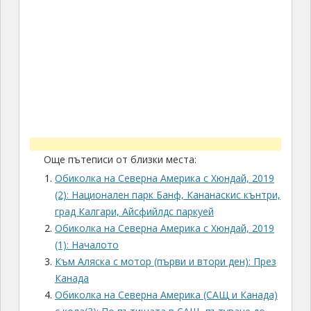
Още пътеписи от близки места:
Обиколка на Северна Америка с Хюндай, 2019
(2): Национален парк Банф, Кананаскис кънтри,
град Калгари, Айсфийлдс паркуей
Обиколка на Северна Америка с Хюндай, 2019
(1): Началото
Към Аляска с мотор (първи и втори ден): През
Канада
Обиколка на Северна Америка (САЩ и Канада)