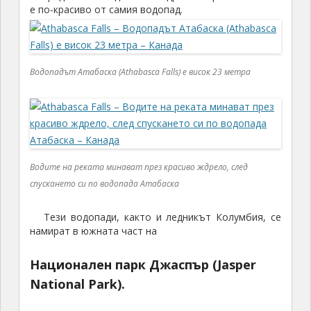
е по-красиво от самия водопад.
Водопадът Атабаска (Athabasca Falls) е висок 23 метра
Водите на реката минават през красиво ждрело, след
спускането си по водопада Атабаска
Тези водопади, както и ледникът Колумбия, се
намират в южната част на
Национален парк Джаспър (Jasper
National Park).