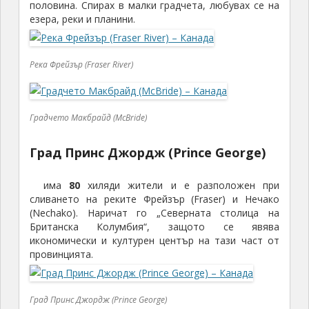
половина. Спирах в малки градчета, любувах се на
езера, реки и планини.
Река Фрейзър (Fraser River)
Градчето Макбрайд (McBride)
Град Принс Джордж (Prince George)
има
80
хиляди жители и е разположен при
сливането на реките Фрейзър (Fraser) и Нечако
(Nechako). Наричат го „Северната столица на
Британска Колумбия“, защото се явява
икономически и културен център на тази част от
провинцията.
Град Принс Джордж (Prince George)