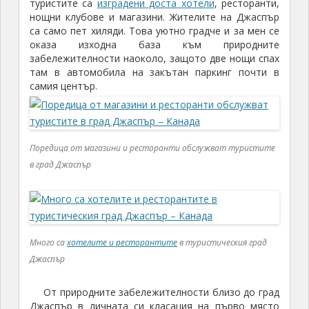
туристите са
изградени доста хотели
, ресторанти,
нощни клубове и магазини. Жителите на Джаспър
са само пет хиляди. Това уютно градче и за мен се
оказа изходна база към природните
забележителности наоколо, защото две нощи спах
там в автомобила на закътан паркинг почти в
самия център.
Поредица от магазини и ресторанти обслужват туристите
в град Джаспър
Много са
хотелите и ресторантите
в туристическия град
Джаспър
От природните забележителности близо до град
Джаспър в личната си класация на първо място