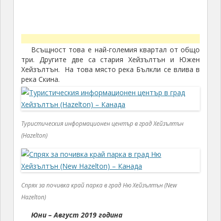
Всъщност това е най-големия квартал от общо
три. Другите две са стария Хейзълтън и Южен
Хейзълтън. На това място река Бълкли се влива в
река Скина.
Туристическия информационен център в град Хейзълтън
(Hazelton)
Спрях за почивка край парка в град Ню Хейзълтън (New
Hazelton)
Юни – Август 2019 година