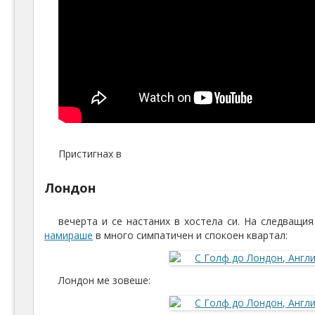
Пристигнах в
Лондон
вечерта и се настаних в хостела си. На следващи
намираше
в много симпатичен и спокоен квартал:
Лондон ме зовеше: