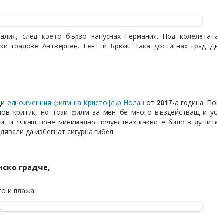
алия, след което бързо напуснах Германия. Под колелетат
ски градове Антверпен, Гент и Брюж. Така достигнах град Д
ди
едноименния филм на Кристофър Нолан
от
2017
-а година. П
ов критик, но този филм за мен бе много въздействащ и ус
и, и сякаш поне минимално почувствах какво е било в душит
дявали да избегнат сигурна гибел.
нско градче,
го и плажа: