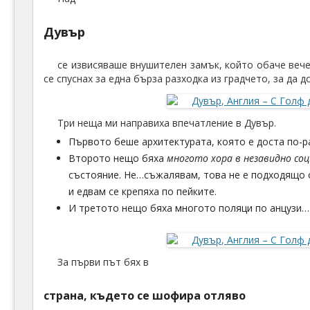
Дувър
се извисяваше внушителен замък, който обаче вече
се спуснах за една бърза разходка из градчето, за да 
Три неща ми направиха впечатление в Дувър.
Първото беше архитектурата, която е доста по-р
Второто нещо бяха
многото хора в незавидно со
състояние. Не…съжалявам, това не е подходящо 
и едвам се крепяха по пейките.
И третото нещо бяха многото поляци по анцузи
За първи път бях в
страна, където се шофира отляво