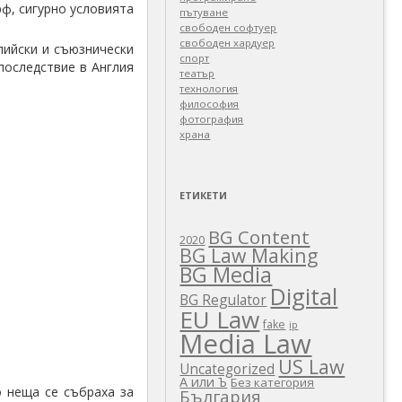
ф, сигурно условията
пътуване
свободен софтуер
свободен хардуер
лийски и съюзнически
спорт
последствие в Англия
театър
технология
философия
фотография
храна
ЕТИКЕТИ
BG Content
2020
BG Law Making
BG Media
Digital
BG Regulator
EU Law
fake
ip
Media Law
US Law
Uncategorized
А или Ъ
Без категория
о неща се събраха за
България