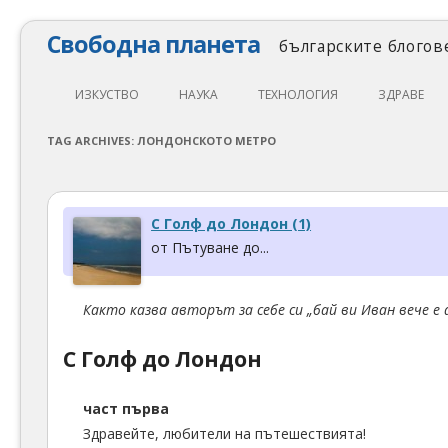
Свободна планета
българските блогове
ИЗКУСТВО
НАУКА
ТЕХНОЛОГИЯ
ЗДРАВЕ
ЛИТЕРАТУРА
МАТЕМАТИКА
АВТОМОБИЛИ
ЕКОЛОГИЯ
TAG ARCHIVES:
ЛОНДОНСКОТО МЕТРО
АРХИТЕКТУРА
ПСИХОЛОГИЯ
НАПРАВИ САМ
ХРАНА
ТЕАТЪР
ФИЛОСОФИЯ
ПРОГРАМИРАНЕ
МЕДИЦИНА
С Голф до Лондон (1)
КИНО
ФИЗИКА
СВОБОДЕН СОФТУЕР
СПОРТ
от Пътуване до...
МУЗИКА
ОБРАЗОВАНИЕ
СВОБОДЕН ХАРДУЕР
Както казва авторът за себе си „бай ви Иван вече е
ФОТОГРАФИЯ
ДЖАДЖИ
ИНТЕРНЕТ
С Голф до Лондон
част първа
Здравейте, любители на пътешествията!