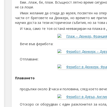
Еми…плаж, бе, плаж. Всъщност лятно време сигурно
не са лоши.
Имах желание да отида до музея, посветен на опер
части от бреговете на Дюнкерк, но времето ме прити
научих доста за тези исторически събития, но за това 
И така, само те тоя останá неевакуиран на плажа 
Вече във ферибота:
Отплаване:
Плаването
продължи около
2
часа и половина, след което вече
Отскоро се оборудвах с един разклонител за кола