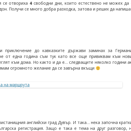
и се отвориха
4
свободни дни, които естествено не можех да 
дон. Получи се много добра разходка, затова и реших да напиш
и приключение до кавказките държави заминах за Германи
ече от една година съм тук като все още привиквам към но
еглят към дома. Но както и да е… следващите няколко години а
а имам огромното желание да се завърна вкъщи
пристанищния английски град Дувър. И така… нека започна кратк
лгарска регистрация. Защо е така е тема на друг разговор, 