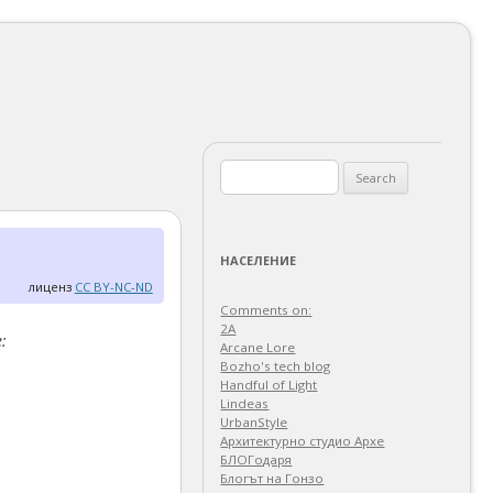
Search
for:
НАСЕЛЕНИЕ
лиценз
CC BY-NC-ND
Comments on:
2A
:
Arcane Lore
Bozho's tech blog
Handful of Light
Lindeas
UrbanStyle
Архитектурно студио Архе
БЛОГодаря
Блогът на Гонзо