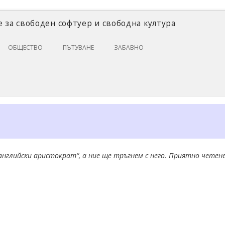
 за свободен софтуер и свободна култура
Skip
ОБЩЕСТВО
ПЪТУВАНЕ
ЗАБАВНО
to
content
ЗАКОНИ И ПРАВО
ИКОНОМИКА
ИСТОРИЯ
ПОЛИТИКА
ЦИФРОВИ ПРАВА
 английски аристократ“, а ние ще тръгнем с него. Приятно четене