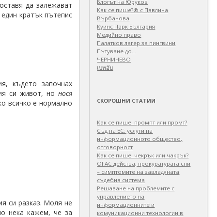
Блогът на Юруков
оставя да залежават
Как се пише?® с Павлина
а един кратък пътепис
Върбанова
Куинс Парк България
Медийно право
Палатков лагер зa пингвини
Пътуване до…
ЧЕРНИЧЕВО
เบทฮับ
я, където започнах
вия си живот, но
нося
СКОРОШНИ СТАТИИ
ко всичко е нормално
Как се пише: промпт или промт?
Съд на ЕС: услуги на
информационното общество,
отговорност
Как се пише: чекрък или чакрък?
OFAC действа, прокуратурата спи
– симптомите на завладяната
съдебна система
Решаване на проблемите с
управлението на
ия си разказ. Моля не
информационните и
но нека кажем, че за
комуникационни технологии в