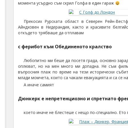
момента усърдно съм скрил Голфа в един гараж
Прекосих Рурската област в Северен Рейн-Вестф
Айндховен в Нидерандия, както и красивите белгий
откъдето трябваше да отплавам
с ферибот към Обединеното кралство
Любопитно ми беше да посетя града, основно зара
оплюват, но на мен много ми допадна. Не съм филм
въпросния плаж по време на тези исторически събит
млади момчета, които са чакали евакуацията и са се на
А иначе самият
Дюнкерк е непретенциозно и спретнато фре
което иначе не блестеше с нещо по-специално. Ето 