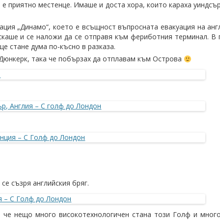
 е приятно местенце. Имаше и доста хора, които караха уиндсър
ация „Динамо“, което е всъщност въпросната евакуация на анг
скаше и се наложи да се отправя към фериботния терминал. В 
ще стане дума по-късно в разказа.
в Дюнкерк, така че побързах да отплавам към Острова
 се съзря английския бряг.
, че нещо много високотехнологичен стана този Голф и мног