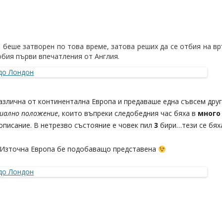
 беше затворен по това време, затова реших да се отбия на в
добия първи впечатления от Англия.
азлична от континентална Европа и предаваше една съвсем дру
циално положение
, които въпреки следобедния час бяха в
много
описание. В нетрезво състояние е човек пил
3
бири…тези се бях
…Източна Европа бе подобаващо представена