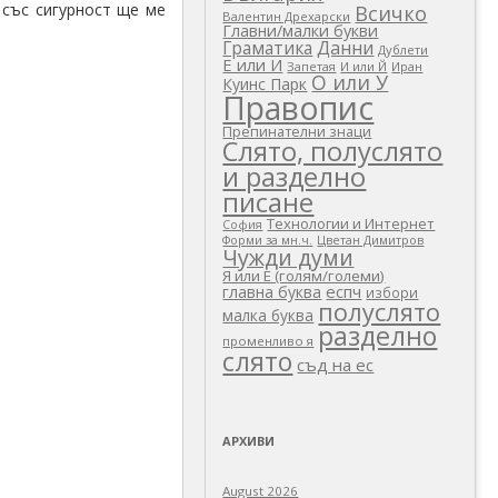
 със сигурност ще ме
Всичко
Валентин Дрехарски
Главни/малки букви
Граматика
Данни
Дублети
Е или И
Запетая
И или Й
Иран
О или У
Куинс Парк
Правопис
Препинателни знаци
Слято, полуслято
и разделно
писане
Технологии и Интернет
София
Цветан Димитров
Форми за мн.ч.
Чужди думи
Я или Е (голям/големи)
еспч
главна буква
избори
полуслято
малка буква
разделно
променливо я
слято
съд на ес
АРХИВИ
August 2026