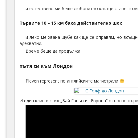
и естествено ми беше любопитно как ще стане този
Първите 10 – 15 км бяха действително шок
и леко ме хвана шубе как ще се оправям, но всъщн
адекватни.
Време беше да продължа
пътя си към Лондон
Pleven represent по английските магистрали
И един клип в стил „Бай Ганьо из Европа“ относно пъ