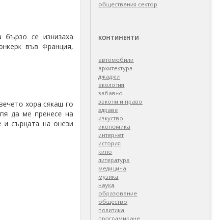
обществения сектор
а бързо се изнизаха
КОНТИНЕНТИ
юнкерк във Франция,
автомобили
архитектура
джаджи
екология
забавно
закони и право
овечето хора сякаш го
здраве
пя да ме пренесе на
изкуство
е и сърцата на онези
икономика
интернет
история
кино
литература
медицина
музика
наука
образование
общество
политика
програмиране