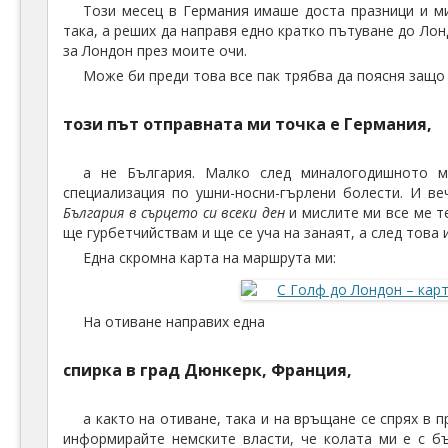
Този месец в Германия имаше доста празници и м
така, а реших да направя едно кратко пътуване до Лон
за Лондон през моите очи.
Може би преди това все пак трябва да поясня защо
този път отправната ми точка е Германия,
а не България. Малко след миналогодишното м
специализация по ушни-носни-гърлени болести. И в
България в сърцето си всеки ден
и мислите ми все ме т
ще гурбетчийствам и ще се уча на занаят, а след тов
Една скромна карта на маршрута ми:
На отиване направих една
спирка в град Дюнкерк, Франция,
а както на отиване, така и на връщане се спрях в 
информирайте немските власти, че колата ми е с бъ