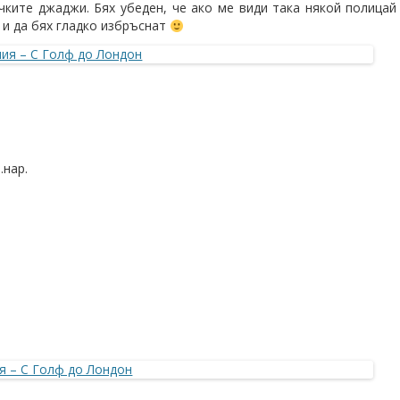
ките джаджи. Бях убеден, че ако ме види така някой полицай
 и да бях гладко избръснат
.нар.