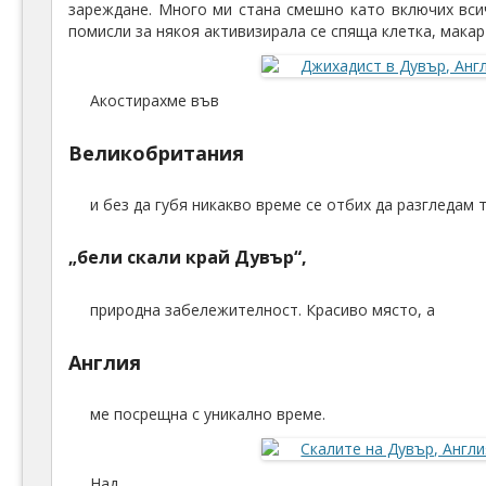
зареждане. Много ми стана смешно като включих всич
помисли за някоя активизирала се спяща клетка, макар
Акостирахме във
Великобритания
и без да губя никакво време се отбих да разгледам т
„бели скали край Дувър“,
природна забележителност. Красиво място, а
Англия
ме посрещна с уникално време.
Над