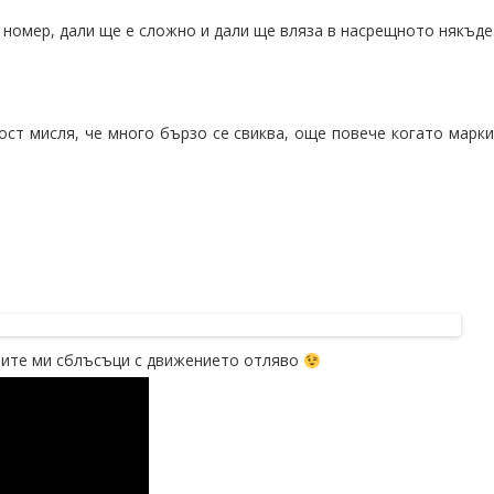
 номер, дали ще е сложно и дали ще вляза в насрещното някъде
ост мисля, че много бързо се свиква, още повече когато марки
рвите ми сблъсъци с движението отляво