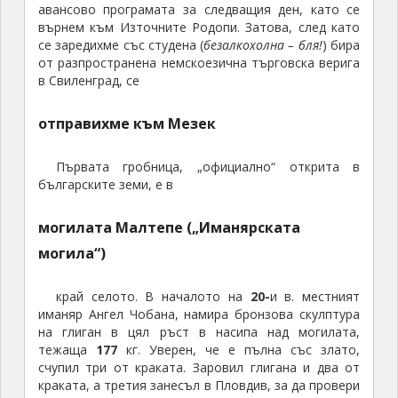
врата с декоративна релефна украса. В толоса има
каменно легло с две странично разположени урни
от монолитни каменни блокове. Гробницата е
построена от каменни блокове, които не са
слепени с хоросан, паснали са перфектно един към
друг. Построена е на равно място и след това над
нея е издигната могила с
90
м диаметър и
14– 15
м
3
височина, което са около
50 000
м
земна маса
(около
100 000
тона). Могилата е оградена с широк
около
5
м. зид (крепида) от големи, добре одялани
каменни блокове.
Подът на помещенията в гробницата е покрит с
каменни плочи в два реда един над друг. Втората
настилка покрива останки от женски погребения с
трупоизгаряне. При тях са намерени забележителни
златни накити с филигран, сред които огърлица и
обеци, и сребърни монети на Александър III Велики.
По намерените монети погребенията са датирани
към края на
IV
в. пр.Хр. Въпреки че е ограбена в
древността, в гробницата са открити ценни
произведения на тракийската култура – нагръдник
от желязо, сребро и злато, бронзови и глинени