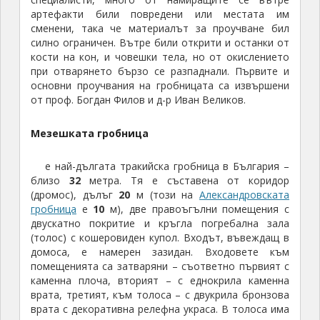
Засега няма доказана информация кой точно е
погребан край Мезек. Но от вида на гробницата и
намерените в нея артефакти, се смята, че е била
гробница на знатно тракийско семейство, от най-
близкото обкръжение на тракийските царе.
Гробницата е действала около
70
години и
вероятно в нея са извършени между
4
и
6
погребения, като в това число не се броят жените,
т.е. общо броят на погребаните е по-голям.
За да се стигне до гробницата от Свиленград се
тръгва на запад към Мезек, като преди селото се
завива наляво. Стигате до достатъчно голям
безплатен паркинг (
41.735090, 26.099997
), откъдето
по украсена с 3D рисунки алея стигате до входа на
гробницата. Освен билети за самата гробница,
могат да се купят и комбинирани – включващи и
посещение на крепостта.
Тракийска куполна гробница