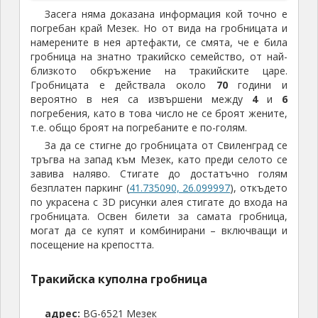
Тя има девет отбранителни кули със заоблена
форма и височина над
10
м., като
5
пазят по-
уязвимата южна стена. Стените й са изградени от