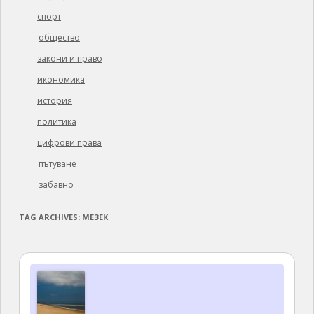
спорт
общество
закони и право
икономика
история
политика
цифрови права
пътуване
забавно
TAG ARCHIVES:
МЕЗЕК