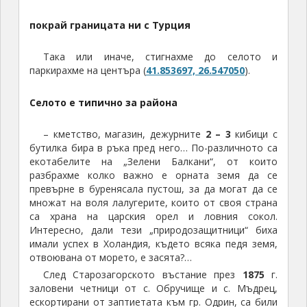
покрай границата ни с Турция
Така или иначе, стигнахме до селото и
паркирахме на центъра (
41.853697, 26.547050
).
Селото е типично за района
– кметство, магазин, дежурните
2 – 3
кибици с
бутилка бира в ръка пред него… По-различното са
екотабелите на „Зелени Балкани“, от които
разбрахме колко важно е орната земя да се
превърне в буренясала пустош, за да могат да се
множат на воля лалугерите, които от своя страна
са храна на царския орел и ловния сокол.
Интересно, дали тези „природозащитници“ биха
имали успех в Холандия, където всяка педя земя,
отвоювана от морето, е засята?…
След Старозагорското въстание през
1875
г.
заловени четници от с. Обручище и с. Мъдрец,
ескортирани от заптиетата към гр. Одрин, са били