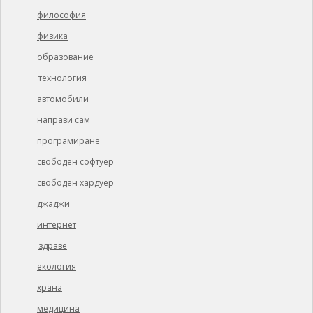
философия
физика
образование
технология
автомобили
направи сам
програмиране
свободен софтуер
свободен хардуер
джаджи
интернет
здраве
екология
храна
медицина