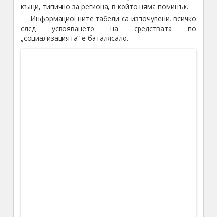
Според картата, право на юг, на
18
км се намира
Одрин. Твърди се, че
при хубаво време се виждат
минаретата на одринските джамии
. Е, времето
беше хубаво, видимостта – отлична, но не видяхме
Одрин. Може би ни пречеше намиращия се южно
баир, на който продължаваше строежа на
оградата. Но това не пречи на копипейстърите да
тиражират „информацията“!
Одрин зад хоризонта, иначе – ограда по турската
граница
Вероятно от кулата е възможно да се види
нещо повече, но както казах по-горе, не си струва
да рушим или да се пребием за това, въпреки че
някогашните зидари са си разбирали от занаята –
без покрив, изложен на пек и мраз, вятър и дъжд,
градежът седи
с векове
, големи камъни сякаш
„висят“ от порутените ръбове.