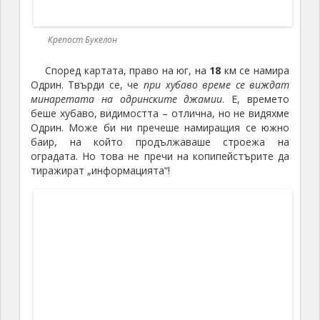
монаси-отшелници, също като скалните църкви по
Русенски Лом.
През
1915 – 1916
г., поради липса на църква в
село Фикел, местни майстори я оборудват с
църковна утвар и там са провеждали всички
църковни ритуали, а на Спасов ден, на поляната
над скалната църква, се е провеждал селският
събор.
След построяване на новата църква през
1934
г.,
скалната църква е изоставена и заменарена.
Дълбочината на помещението е
14
метра, слиза се
по изсечени в скалата десетина стъпала. Размерът
на помещението е около
7 х 10
м, с височина на
свода около
5
м.
В дъното има три ниши, образуващи
своеобразен иконостас.