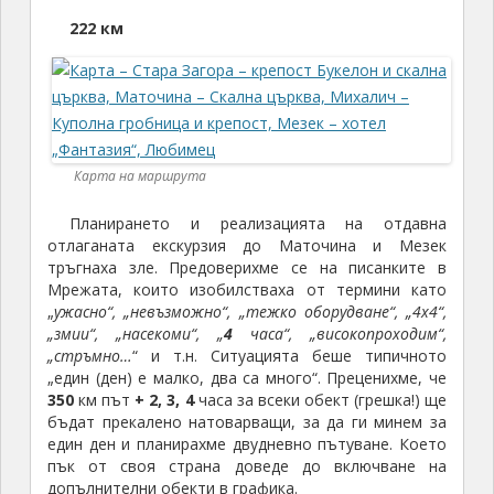
222 км
Карта на маршрута
Планирането и реализацията на отдавна
отлаганата екскурзия до Маточина и Мезек
тръгнаха зле. Предоверихме се на писанките в
Мрежата, които изобилстваха от термини като
„
ужасно“, „невъзможно“, „тежко оборудване“, „4х4“,
„змии“, „насекоми“, „
4
часа“, „високопроходим“,
„стръмно…
“ и т.н. Ситуацията беше типичното
„един (ден) е малко, два са много“. Преценихме, че
350
км път
+ 2, 3, 4
часа за всеки обект (грешка!) ще
бъдат прекалено натоварващи, за да ги минем за
един ден и планирахме двудневно пътуване. Което
пък от своя страна доведе до включване на
допълнителни обекти в графика.