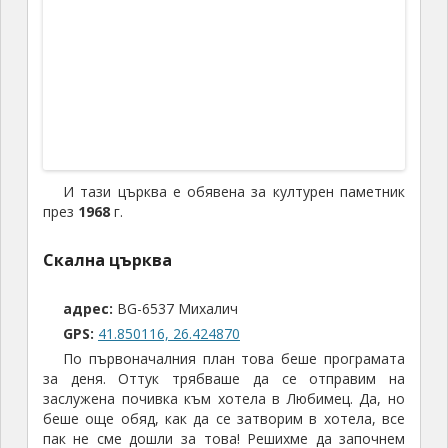
новооткритата гробница в Мезек стигнат
специалисти, много от намиращите се вътре
артефакти били повредени или местата им
сменени, така че материалът за проучване бил
силно ограничен. Вътре били открити и останки от
кости на кон, и човешки тела, но от окислението
при отварянето бързо се разпаднали. Първите и
основни проучвания на гробницата са извършени
от проф. Богдан Филов и д-р Иван Великов.
Мезешката гробница
е най-дългата тракийска гробница в България –
близо
32
метра. Тя е съставена от коридор
(дромос), дълъг
20
м (този на
Александровската
гробница
е
10
м), две правоъгълни помещения с
двускатно покритие и кръгла погребална зала
(толос) с кошеровиден купол. Входът, въвеждащ в
домоса, е намерен зазидан. Входовете към
помещенията са затваряни – съответно първият с
каменна плоча, вторият – с еднокрила каменна
врата, третият, към толоса – с двукрила бронзова