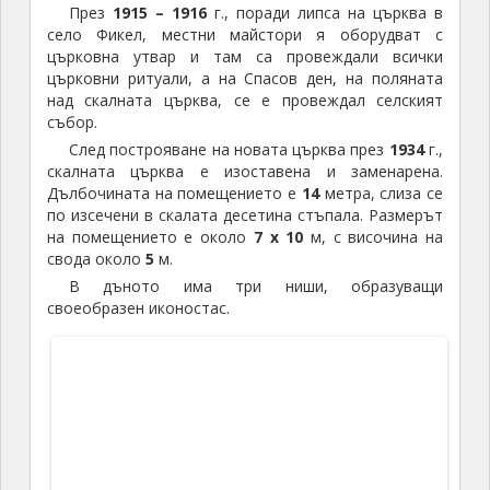
църква, също предполагаемо от
10
-и век. От
Маточина се минава през Сладун и преди да се
стигне село Михалич се вижда импровизиран
паркинг (
41.850311, 26.427391
) и табела „Скална
църква“. В храстите има и саморъчно направена
синя табела, информираща ни за „Св.
Пантелеймон“. Църквата се намира на около
250
м.
оттук. Първо трябва да се изкачите по хълма, а
след това има рязко спускане, тъй като църквата е
отдолу.
Слиза се по
14
стъпала, намиращи се в открит
коридор, постепенно разширяващ се до
5
м. Той,
заедно с трите конхи, придава кръстовиден план на
църквата.