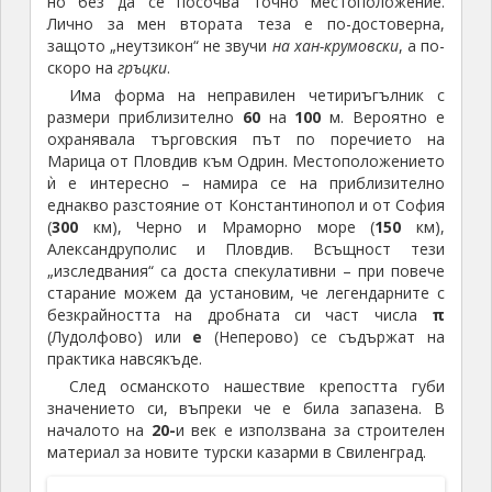
През
2013
г. са добавени атракции за деца –
стрелба с лък, шатри, коне и фигури на хора от
епохата на функциониране на крепостта.
Крепост „Неутзикон“
адрес:
BG-6521 Мезек
GPS:
41.736259, 26.082137
тел.:
+
359 88 900 4016