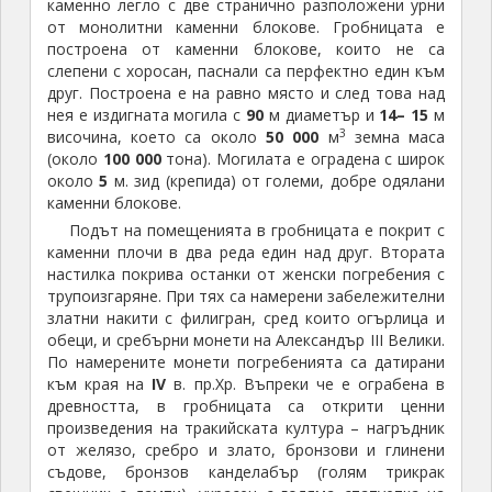
адрес:
BG-6521 Мезек
GPS:
41.734910, 26.101584
тел.:
+
359 88 900 4016
цена:
4/2
лв (
6/3
лв комбиниран)
Крепост Неутзикон, Мезек
За да се стигне до крепостта трябва да се мине
през селото и да се изкачите западно от него, към
местността „Калето“. Карайте внимателно – Мезек
е посещавана дестинация, най-вече заради
бутиковите си винарни, и пийналите (и не само)
туристи щъкат като изоглавени!
Археологическите разкопки показват, че
крепостта е от времето на хан Крум (
777 – 803
), а
според други изследователи – с
300
г. „по-млада“ –
от времето на император Алексий
I
Комнин (
1081 –
1118
). Въпреки, че е огромна, сравнена с Букелон,
името ѝ не е известно. Най-често се приема, че
това е „Неутзикон“. Това име се споменава в