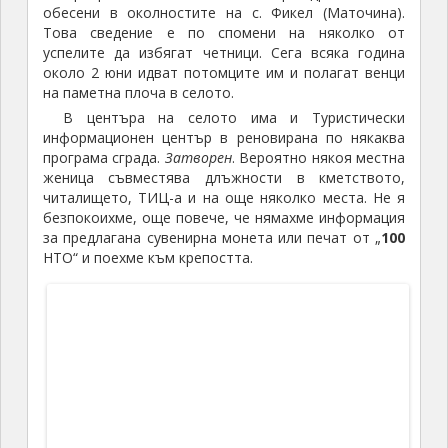
обесени в околностите на с. Фикел (Маточина).
Това сведение е по спомени на няколко от
успелите да избягат четници. Сега всяка година
около 2 юни идват потомците им и полагат венци
на паметна плоча в селото.
В центъра на селото има и Туристически
информационен център в реновирана по някаква
програма сграда.
Затворен
. Вероятно някоя местна
женица съвместява длъжности в кметството,
читалището, ТИЦ-а и на още няколко места. Не я
безпокоихме, още повече, че нямахме информация
за предлагана сувенирна монета или печат от „
100
НТО“ и поехме към крепостта.
ТИЦ Маточина
Букелон е една от добре запазените
крепости