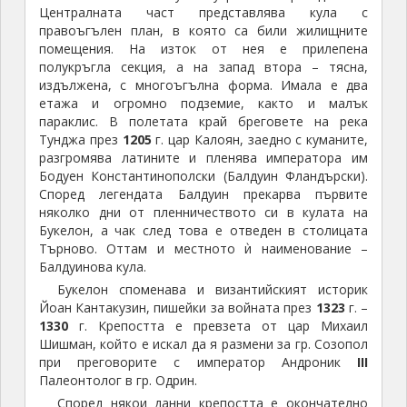
1330
г. Крепостта е превзета от цар Михаил
Шишман, който е искал да я размени за гр. Созопол
при преговорите с император Андроник
III
Палеонтолог в гр. Одрин.
Според някои данни крепостта е окончателно
изоставена около средата на
1600
-те години,
когато губи стратегическото си значение.