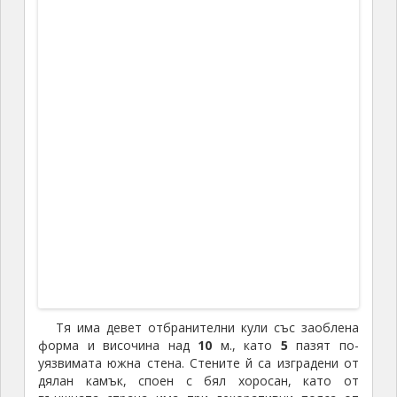
цена:
4/2
лв (
6/3
лв комбиниран)
Все още беше сравнително рано, но преценихме,
че времето няма да ни стигне и за „Глухите
камъни“, а и жегата ни беше поизтощила.
Отправихме се към Любимец,
тъй като там единствено намерихме свободни
стаи на поносими цени. През лятото районът е
гъсто населен от „бедни“ румънски и руски туристи,
които преспиват за вечер в нашия „рай“ на
стабилността и благоденствието, преди да отидат
да почиват като бели хора при гадните гаджали и
хитрите гърчоля, които (идиоти такива!) не им
смъкват по три кожи и не ги правят зорлен на
балами, както се случва на Слънчака напр…
По пътя към града забелязахме
само 1 (словом:
един
) бостан