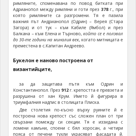
Две столетия по-късно върху руините й е
построена нова крепост със сложен план от три
свързани помежду си секции. Тя е иззидана с
ломени камъни, споени с бял хоросан, а четири
пояса от печени тухли украсяват фасадата й.
Централната част представлява кула с
правоъгълен план, в която са били жилищните
помещения. На изток от нея е прилепена
полукръгла секция, а на запад втора – тясна,
издължена, с многоъгълна форма. Имала е два
етажа и огромно подземие, както и малък
параклис. В полетата край бреговете на река
Тунджа през
1205
г. цар Калоян, заедно с куманите,
разгромява латините и пленява императора им
Бодуен Константинополски (Балдуин Фландърски).
Според легендата Балдуин прекарва първите
няколко дни от пленничеството си в кулата на
Букелон, а чак след това е отведен в столицата
Търново. Оттам и местното ѝ наименование –
Балдуинова кула.
Букелон споменава и византийският историк
Йоан Кантакузин, пишейки за войната през
1323
г. –