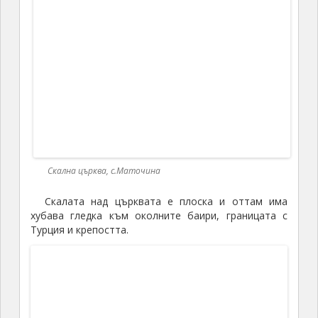
И тази църква е обявена за културен паметник
през
1968
г.
Скална църква
адрес:
BG-6537 Михалич
GPS:
41.850116, 26.424870
По първоначалния план това беше програмата
за деня. Оттук трябваше да се отправим на
заслужена почивка към хотела в Любимец. Да, но