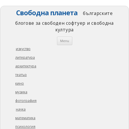
Свободна планета
българските
блогове за свободен софтуер и свободна
култура
Skip
Menu
to
content
изкуство
литература
архитектура
театър
кино
музика
фотография
наука
математика
психология