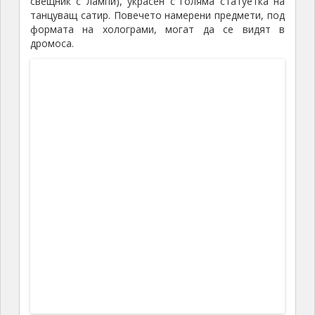
аналите на византийския хронист Никита Хониат,
но без да се посочва точно местоположение.
Лично за мен втората теза е по-достоверна,
защото „неутзикон“ не звучи
на хан-крумовски
, а по-
скоро на
гръцки
.
Има форма на неправилен четириъгълник с
размери приблизително
60
на
100
м. Вероятно е
охранявала търговския път по поречието на
Марица от Пловдив към Одрин. Местоположението
ѝ е интересно – намира се на приблизително
еднакво разстояние от Константинопол и от София
(
300
км), Черно и Мраморно море (
150
км),
Александруполис и Пловдив. Всъщност тези
„изследвания“ са доста спекулативни – при повече
старание можем да установим, че легендарните с
безкрайността на дробната си част числа
π
(Лудолфово) или
е
(Неперово) се съдържат на
практика навсякъде.
След османското нашествие крепостта губи
значението си, въпреки че е била запазена. В
началото на
20-
и век е използвана за строителен
материал за новите турски казарми в Свиленград.