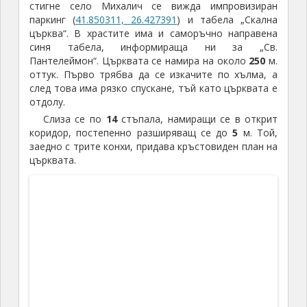
счупил три от краката. Заровил глигана и два от
краката, а третия занесъл в Пловдив, за да провери
има ли някаква стойност. И така крачето останало
в музея в Пловдив.
По-късно Ангел се полакомил и показал глигана
на турски офицер (Мезек до
1912
г. е в Турско) и
така находката набързо била изнесена към
Истанбул. По-късно властите успели да го „убедят“
да продаде и двете скрити крачета срещу малка
сума, за да сглобят целия глиган. Години след това
българските власти се съгласили да дадат и
последното краче, а в замяна получили отливка на
глигана
, която и до днес се пази в археологическия
музей в София. А оригиналния глиган може да
видите в археологическия музей в Истанбул в
комплект с всичките му крачета.
Могилата край Мезек
още много пъти ставала обект на „любителски“
разкопки. Входът на гробницата бил открит през
1931
година от местни овчари. Докато до