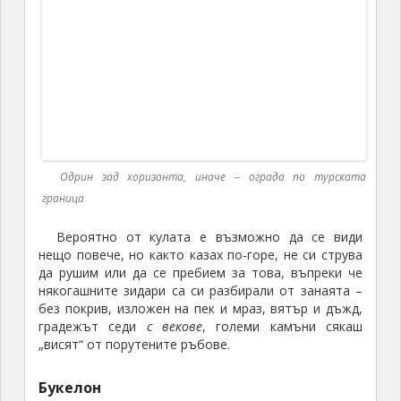
Скална църква, с.Маточина
Скалата над църквата е плоска и оттам има
хубава гледка към околните баири, границата с
Турция и крепостта.