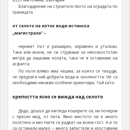
Дядо, дошъл да нагледа кошерите си, ни почерпи
с пресен мед, от пита. Явно мястото не е много
посетено и местните се радват на всеки гост. А и те
са останали малко – много запустели и изоставени
къщи, типично за региона, в който няма поминък.
Информационните табели са изпочупени, всичко
след усвояването на средствата по
„социализацията“ е баталясало.
Крепостта се издига на хълма североизточно от
селото. Тъй като няма извършени действия по
запечатване и укрепване на стените, изкачването
до кулата, освен безотговорно, е и опасно.
Крепост Букелон