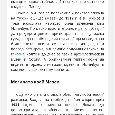
съдове, бронзов канделабър (голям трикрак
свещник с лампи), украсен с голяма статуетка на
танцуващ сатир. Повечето намерени предмети, под
формата на холограми, могат да се видят в
дромоса.