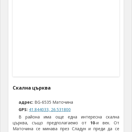
беше още обяд, как да се затворим в хотела, все
пак не сме дошли за това! Решихме да започнем
авансово програмата за следващия ден, като се
върнем към Източните Родопи. Затова, след като
се заредихме със студена (
безалкохолна – бля!
) бира
от разпространена немскоезична търговска верига
в Свиленград, се
отправихме към Мезек
Първата гробница, „официално“ открита в
българските земи, е в
могилата Малтепе („Иманярската
могила“)
край селото. В началото на
20-
и в. местният
иманяр Ангел Чобана, намира бронзова скулптура
на глиган в цял ръст в насипа над могилата,
тежаща
177
кг. Уверен, че е пълна със злато,