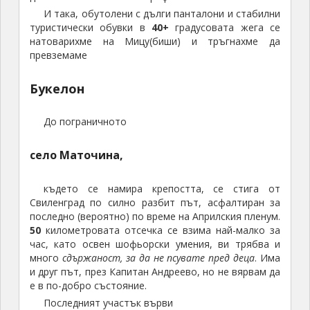
И така, обутолени с дълги панталони и стабилни
туристически обувки в
40+
градусовата жега се
натоварихме на Мицу(биши) и тръгнахме да
превземаме
Букелон
До пограничното
село Маточина,
където се намира крепостта, се стига от
Свиленград по силно разбит път, асфалтиран за
последно (вероятно) по време на Априлския пленум.
50
километровата отсечка се взима най-малко за
час, като освен шофьорски умения, ви трябва и
много
сдържаност, за да не псувате пред деца
. Има
и друг път, през Капитан Андреево, но не вярвам да
е в по-добро състояние.
Последният участък върви