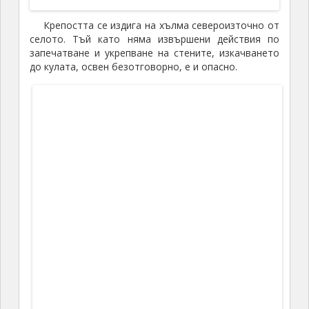
Букелон
адрес: BG-6535
Маточина
GPS:
41.853697, 26.547050
Скална църква, с.Маточина
На връщане, току до края на селото, има табела
„Скална църква“ и черен път вляво, лъкатушещ
между нивите. Оставихме тук колата (
41.848465,
26.537569
) и след около
800
метра стигнахме до
църквата. Най-вероятно тя е връстница на
крепостта и е издълбана в скалния масив, вероятна
кариера, през
I – II
в., когато християнството е все
още религия на бедните и робите, и наказуемо.
Възможно е да е ползвана и от богомилите през
10
век, тъй като те са били преследвани като ерес от
цар Петър и им е било необходимо скрито и
отдалечено място за църковните служби, но това е
само хипотеза. Другата версия е, че е направена от