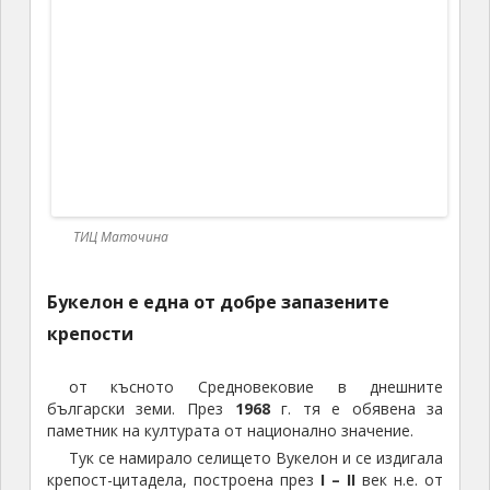
от късното Средновековие в днешните
български земи. През
1968
г. тя е обявена за
паметник на културата от национално значение.
Тук се намирало селището Вукелон и се издигала
крепост-цитадела, построена през
I – II
век н.е. от
римляните, споменавана по повод битката при
Адрианопол между римляни и готи през
378
г., при
която римляните са разгромени. Тя е пазила
важния път Андрианопол (Одрин) – Верея (Стара
Загора) и от тук – към Кабиле (Ямбол) и през
Балкана – към Елена и Търново,
който се е ползвал
до 30-те години на миналия век
, когато митницата е
преместена в с.Капитан Андреево.
Букелон е наново построена от
византийците,
за да защитава пътя към Одрин и
Константинопол. През
912
г. крепостта е превзета и
разрушена от хан Крум. Името й фигурира в
триумфалния надпис в столицата Плиска.