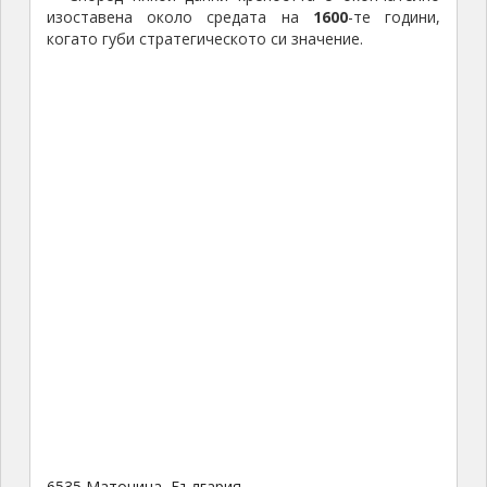
6535 Маточина, България
Благодарение на строителството на оградата по
границата
от селото на изток води истинска
„магистрала“ –
черният път е разширен, изравнен и утъпкан.
Така или иначе, не си струваше за няколкостотин
метра да лашкаме колата, така че я оставихме на
асфалта.
По пътя вляво има чешма, за която се твърди,
че предлага най-добрата вода в околността. Не са
необходими някакви особени ориентири, тъй като
крепостта ясно се вижда над селото