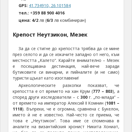
дялан камък, споен с бял хоросан, като от
външната страна има три декоративни пояса от
червени тухли.
Входът на крепостта е така разположен в
извивка на стената, че когато нападателите влязат
през него, да попаднат в клопка и да бъдат
обстрелвани от всички страни.
На територията на крепостта няма открити
останки от сгради, което говори, че най-вероятно
не е била с голям гарнизон и е имала по-скоро
отбранителни функции за закрила на местното
население. В по-нови времена е построен и бункер
в източната част, който гледа към „класовия враг“
по онова време – капиталистическите Гърция и
Турция.