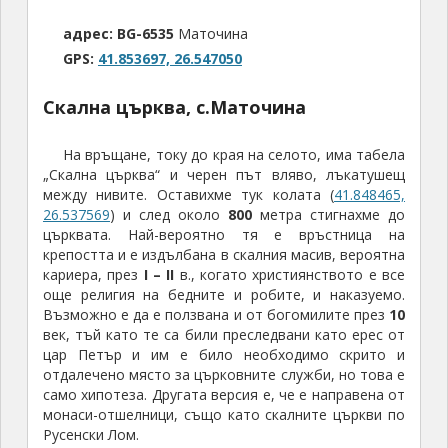
Скална църква
адрес:
BG-6535 Маточина
GPS:
41.844033, 26.531800
В района има още една интересна скална