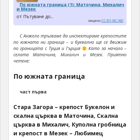
По южната граница (1): Маточина, Михалич
и Мезек
от Пътуване до...
лиценз
CC BY-NC-ND
С Анжело тръгваме да инспектираме крепостите
по южната ни граница – и буквално ще се движим
по границата с Туция и Гърция
Като за начало –
селата Маточина, Михалич и Мезек. Приятно
четене:
По южната граница
част първа
Стара Загора – крепост Букелон и
скална църква в Маточина, Скална
църква в Михалич, Куполна гробница
и крепост в Мезек – Любимец