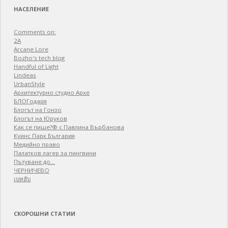
НАСЕЛЕНИЕ
Comments on:
2A
Arcane Lore
Bozho's tech blog
Handful of Light
Lindeas
UrbanStyle
Архитектурно студио Архе
БЛОГодаря
Блогът на Гонзо
Блогът на Юруков
Как се пише?® с Павлина Върбанова
Куинс Парк България
Медийно право
Палатков лагер зa пингвини
Пътуване до…
ЧЕРНИЧЕВО
เบทฮับ
СКОРОШНИ СТАТИИ