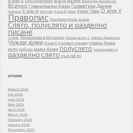
България
А или Ъ
Без категория
Валентин Дрехарски
Всичко
Граматика
Данни
Главни/малки букви
О или У
Е или И
Куинс Парк
Дублети
Запетая
И или Й
Иран
Правопис
Препинателни знаци
Слято, полуслято и разделно
писане
Технологии и Интернет
Цветан Димитров
София
Форми за мн.ч.
Чужди думи
главна буква
Я или Е (голям/големи)
полуслято
еспч
малка буква
избори
променливо я
разделно
слято
съд на ес
АРХИВИ
August 2026
July 2026
June 2026
May 2026
April 2026
March 2026
February 2026
January 2026
December 2025