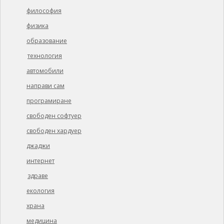
философия
физика
образование
технология
автомобили
направи сам
програмиране
свободен софтуер
свободен хардуер
джаджи
интернет
здраве
екология
храна
медицина