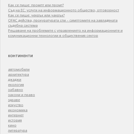
Как се пише: промпт или промт?
Съд на ЕС: услуги на информационното общество, отговорност
Как се пише: чекрък или чакрък?
OFAC действа, прокуратурата спи – симптомите на завладяната
съдебна система
Решаване на проблемите с управлението на информационните и
комуникационни технологии в обществения сектор
КОНТИНЕНТИ
автомобили
архитектура
джаджи
екология
забавно
закони и право
здраве
изкуство
икономика
интернет
история
кино
литература