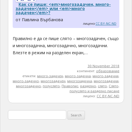
Как се пише: <em>многозадачен, много-
задачен</em> или <em>много
задачен</em>?
от Павлина Върбанова
лиценз
CC BY-NC-ND
Правилно е да се пише слято – многозадачен, също
и многозадачна, многозадачно, многозадачни.
Влезте в режим на разделен екран,…
30 November 2018
континент:
образование
етикети:
много-задачен
,
много-задачна
,
много-задачни
,
много-задачно
,
многозадачен
,
многозадачна
,
многозадачни
,
многозадачно
,
полуслято
,
Правопис
,
разделно
,
слято
,
Слято,
полуслято и разделно писане
лиценз:
CC BY-NC-ND
Search
for: