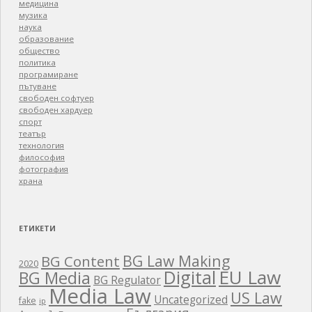
медицина
музика
наука
образование
общество
политика
програмиране
пътуване
свободен софтуер
свободен хардуер
спорт
театър
технология
философия
фотография
храна
ЕТИКЕТИ
BG Law Making
BG Content
2020
EU Law
Digital
BG Media
BG Regulator
Media Law
US Law
Uncategorized
fake
ip