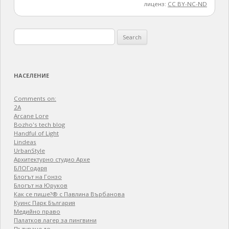
лиценз:
CC BY-NC-ND
Search
for:
НАСЕЛЕНИЕ
Comments on:
2A
Arcane Lore
Bozho's tech blog
Handful of Light
Lindeas
UrbanStyle
Архитектурно студио Архе
БЛОГодаря
Блогът на Гонзо
Блогът на Юруков
Как се пише?® с Павлина Върбанова
Куинс Парк България
Медийно право
Палатков лагер зa пингвини
Пътуване до…