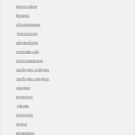
философия
физика
образование
технология
автомобили
направи сам
програмиране
свободен софтуер
свободен хардуер
джаджи
интернет
здраве
екология
храна
медицина