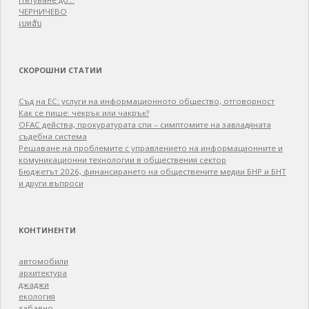
ЧЕРНИЧЕВО
เบทฮับ
СКОРОШНИ СТАТИИ
Съд на ЕС: услуги на информационното общество, отговорност
Как се пише: чекрък или чакрък?
OFAC действа, прокуратурата спи – симптомите на завладяната
съдебна система
Решаване на проблемите с управлението на информационните и
комуникационни технологии в обществения сектор
Бюджетът 2026, финансирането на обществените медии БНР и БНТ
и други въпроси
КОНТИНЕНТИ
автомобили
архитектура
джаджи
екология
забавно