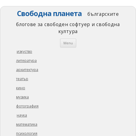
Свободна планета
българските
блогове за свободен софтуер и свободна
култура
Skip
Menu
to
content
изкуство
литература
архитектура
театър
кино
музика
фотография
наука
математика
психология