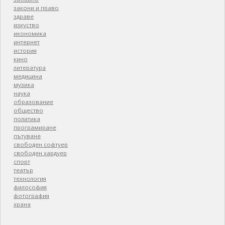
закони и право
здраве
изкуство
икономика
интернет
история
кино
литература
медицина
музика
наука
образование
общество
политика
програмиране
пътуване
свободен софтуер
свободен хардуер
спорт
театър
технология
философия
фотография
храна