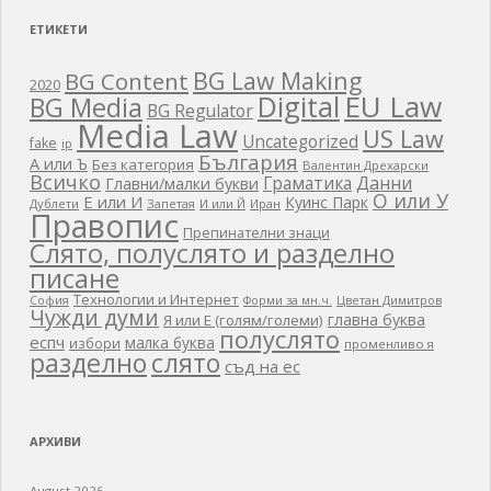
ЕТИКЕТИ
BG Law Making
BG Content
2020
EU Law
Digital
BG Media
BG Regulator
Media Law
US Law
Uncategorized
fake
ip
България
А или Ъ
Без категория
Валентин Дрехарски
Всичко
Граматика
Данни
Главни/малки букви
О или У
Е или И
Куинс Парк
Дублети
Запетая
И или Й
Иран
Правопис
Препинателни знаци
Слято, полуслято и разделно
писане
Технологии и Интернет
Цветан Димитров
София
Форми за мн.ч.
Чужди думи
главна буква
Я или Е (голям/големи)
полуслято
еспч
малка буква
избори
променливо я
разделно
слято
съд на ес
АРХИВИ
August 2026