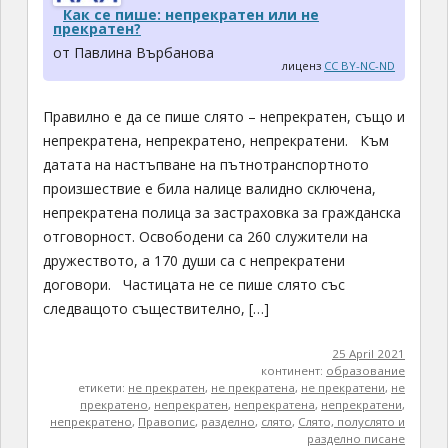
Как се пише: непрекратен или не
прекратен?
от Павлина Върбанова
лиценз
CC BY-NC-ND
Правилно е да се пише слято – непрекратен, също и
непрекратена, непрекратено, непрекратени. Към
датата на настъпване на пътнотранспортното
произшествие е била налице валидно сключена,
непрекратена полица за застраховка за гражданска
отговорност. Освободени са 260 служители на
дружеството, а 170 души са с непрекратени
договори. Частицата не се пише слято със
следващото съществително, […]
25 April 2021
континент:
образование
етикети:
не прекратен
,
не прекратена
,
не прекратени
,
не
прекратено
,
непрекратен
,
непрекратена
,
непрекратени
,
непрекратено
,
Правопис
,
разделно
,
слято
,
Слято, полуслято и
разделно писане