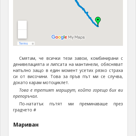
Смятам, че всички тези завои, комбинирани с
денивелацията и липсата на мантинели, обясняват
напълно защо в един момент усетих рязко страха
си от височини. Това за пръв път ми се случва,
докато карам мотоциклет.
Това е третият маршрут, който горещо бих ви
препоръчал.
По-нататък пътят ми преминаваше през
градчето #
Мариван