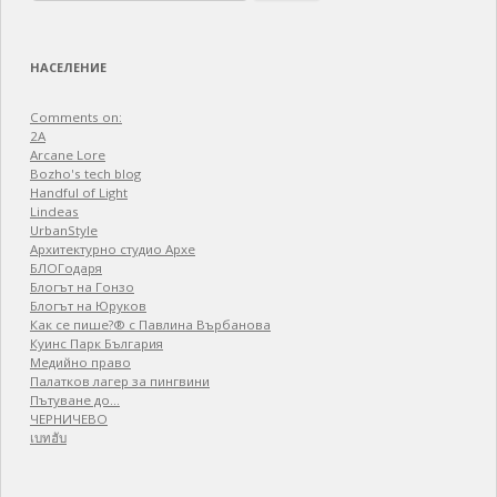
for:
НАСЕЛЕНИЕ
Comments on:
2A
Arcane Lore
Bozho's tech blog
Handful of Light
Lindeas
UrbanStyle
Архитектурно студио Архе
БЛОГодаря
Блогът на Гонзо
Блогът на Юруков
Как се пише?® с Павлина Върбанова
Куинс Парк България
Медийно право
Палатков лагер зa пингвини
Пътуване до…
ЧЕРНИЧЕВО
เบทฮับ