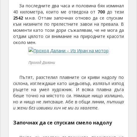
За последните два часа и половина бях изминал
40 километра, които ме отведоха от
700
до тези
2542
м.н.в. Оттам започнах отново да се спускам
към низините по прелестните завои на превала. В
моменти като този дори съжалявам, че не мога да
отдам цялото си внимание на природните красоти
около мен.
Проход Далани
Пътят, разстелил плавните си криви надолу по
склона, изглеждаше като шедьовър, излязъл изпод
ръцете на умел художник. И всяка плавна дъга
беше точно на мястото си. Нямаше нищо излишно,
но и нищо не липсваше. Абе в общи линии,
пътища
и жени без извивки хич не ми ги хвалете
.
Започнах да се спускам смело надолу