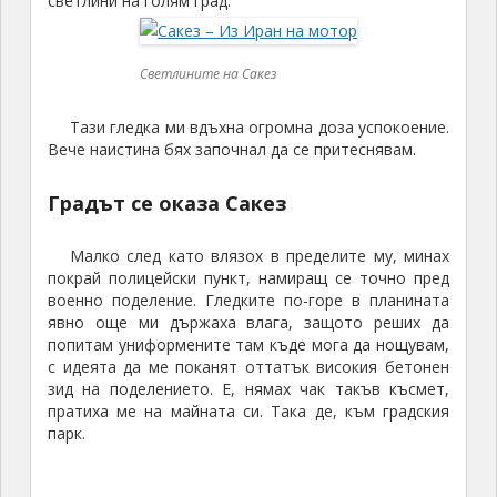
светлини на голям град.
Светлините на Сакез
Тази гледка ми вдъхна огромнa доза успокоение.
Вече наистина бях започнал да се притеснявам.
Градът се оказа Сакез
Малко след като влязох в пределите му, минах
покрай полицейски пункт, намиращ се точно пред
военно поделение. Гледките по-горе в планината
явно още ми държаха влага, защото реших да
попитам униформените там къде мога да нощувам,
с идеята да ме поканят оттатък високия бетонен
зид на поделението. Е, нямах чак такъв късмет,
пратиха ме на майната си. Така де, към градския
парк.