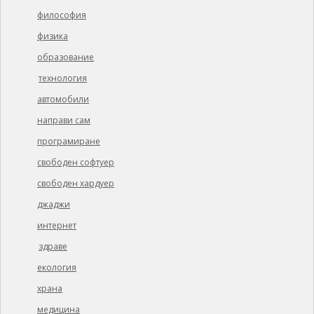
философия
физика
образование
технология
автомобили
направи сам
програмиране
свободен софтуер
свободен хардуер
джаджи
интернет
здраве
екология
храна
медицина