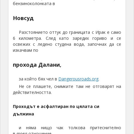
бензиноколонката в
Новсуд
Разстоянието оттук до границата с Ирак е само
6 километра. След като заредих гориво и се
освежих с ледено студена вода, започнах да се
изкачвам по
прохода Далани,
за който бях чел в
Dangerousroads.org
.
Не се плашете, снимките там не отговарят на
действителността.
Проходът е асфалтиран по цялата си
дължина
и няма нищо чак толкова притеснително
в
това
отношение.