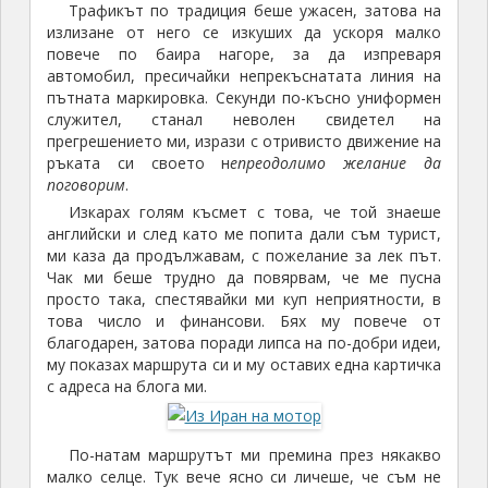
Трафикът по традиция беше ужасен, затова на
излизане от него се изкуших да ускоря малко
повече по баира нагоре, за да изпреваря
автомобил, пресичайки непрекъснатата линия на
пътната маркировка. Секунди по-късно униформен
служител, станал неволен свидетел на
прегрешението ми, изрази с отривисто движение на
ръката си своето н
епреодолимо желание да
поговорим
.
Изкарах голям късмет с това, че той знаеше
английски и след като ме попита дали съм турист,
ми каза да продължавам, с пожелание за лек път.
Чак ми беше трудно да повярвам, че ме пусна
просто така, спестявайки ми куп неприятности, в
това число и финансови. Бях му повече от
благодарен, затова поради липса на по-добри идеи,
му показах маршрута си и му оставих една картичка
с адреса на блога ми.
По-натам маршрутът ми премина през някакво
малко селце. Тук вече ясно си личеше, че съм не