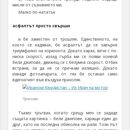
мисли от съзнанието ми.
Малко по-нататък
асфалтът просто свърши
и бе заместен от трошляк. Единственото, на
което се надявах, бе асфалтът да се завърне
триумфално на хоризонта. Докато карах, вече с по-
ниска скорост, иззад гърба ми се появи конвой
бели джипове, движещ се с безумна скорост. Отбих
встрани, за да не се пречкам излишно. Докато
извадя фотоапарата, от тях бе останал само
вдигнатият във въздуха прахоляк.
Прахоляк
Тъкмо тръгвах, когато срещу мен се зададе
същата картинка – бели джипове, каращи един до
друг, като на последна обиколка на рали. Този път