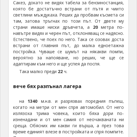
Сакез, докато не видях табела за бензиностанция,
която бе достатъчно встрани от пътя и чиито
светлини мъждукаха. Реших да пробвам късмета си
там, затова тръгнах по този път. От двете му
страни имаше ниски дръвчета, а
20
метра по-
навътре видях и черен път, отклоняващ се надясно.
Естествено, че поех по него. Така се озовах доста
встрани от главния път, до малка едноетажна
постройка. Чуваше се шумът на някакви помпи,
вероятно за напояване, но реших, че ще се
адаптирам към него и ще успея да поспя.
Така малко преди
22
ч.
вече бях разпънал лагера
на
1340
м.н.в. и разрязвах поредния пъпеш,
когато на метри от мен спря автомобил. От него
излязоха трима човека, които бяха дори по-
изненадани и от мен самия от неочакваната ни
среща. Обясних им какви ги върша, а през това
време единият влезе в постройката и спря помпите.