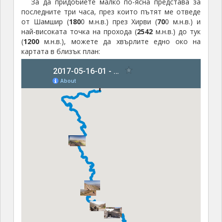
За да придобиете малко по-ясна представа за
последните три часа, през които пътят ме отведе
от Шамшир (
180
0 м.н.в.) през Хирви (
70
0 м.н.в.) и
най-високата точка на прохода (
2542
м.н.в.) до тук
(
1200
м.н.в.), можете да хвърлите едно око на
картата в близък план: