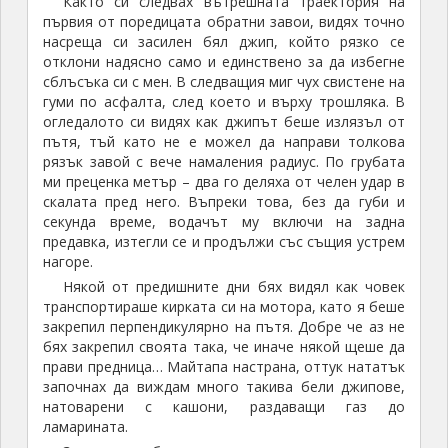
Както си следвах вътрешната траектория на
първия от поредицата обратни завои, видях точно
насреща си засилен бял джип, който рязко се
отклони надясно само и единствено за да избегне
сблъсъка си с мен. В следващия миг чух свистене на
гуми по асфалта, след което и върху трошляка. В
огледалото си видях как джипът беше излязъл от
пътя, тъй като не е можел да направи толкова
рязък завой с вече намаления радиус. По грубата
ми преценка метър – два го деляха от челен удар в
скалата пред него. Въпреки това, без да губи и
секунда време, водачът му включи на задна
предавка, изтегли се и продължи със същия устрем
нагоре.
Някой от предишните дни бях видял как човек
транспортираше кирката си на мотора, като я беше
закрепил перпендикулярно на пътя. Добре че аз не
бях закрепил своята така, че иначе някой щеше да
прави предница… Майтапа настрана, оттук нататък
започнах да виждам много такива бели джипове,
натоварени с кашони, раздаващи газ до
ламарината.