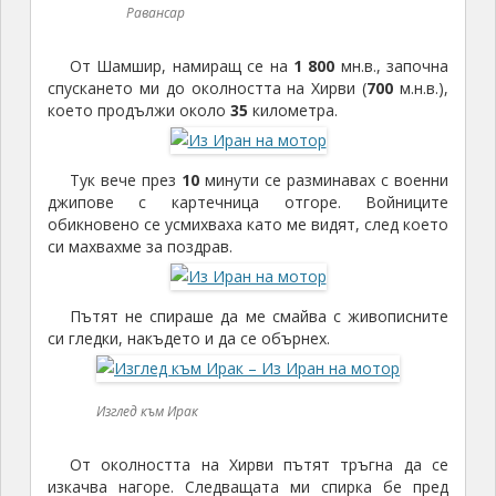
Равансар
От Шамшир, намиращ се на
1 800
мн.в., започна
спускането ми до околността на Хирви (
700
м.н.в.),
което продължи около
35
километра.
Тук вече през
10
минути се разминавах с военни
джипове с картечница отгоре. Войниците
обикновено се усмихваха като ме видят, след което
си махвахме за поздрав.
Пътят не спираше да ме смайва с живописните
си гледки, накъдето и да се обърнех.
Изглед към Ирак
От околността на Хирви пътят тръгна да се
изкачва нагоре. Следващата ми спирка бе пред