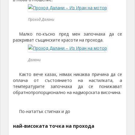
Проход Далани
Малко по-късно пред мен започнаха да се
разкриват същинските красоти на прохода.
Далани
Както вече казах, нямах никаква причина да се
оплача от състоянието на настилката, а
температурите започнаха да се понижават
обратнопропорционално на надморската височина.
По-нататък стигнах и до
най-високата точка на прохода