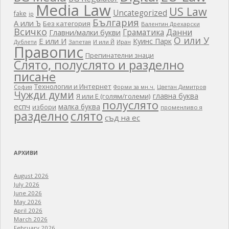
Media Law
US Law
Uncategorized
fake
ip
България
А или Ъ
Без категория
Валентин Дрехарски
Всичко
Граматика
Данни
Главни/малки букви
О или У
Е или И
Куинс Парк
Дублети
Запетая
И или Й
Иран
Правопис
Препинателни знаци
Слято, полуслято и разделно
писане
Технологии и Интернет
Цветан Димитров
София
Форми за мн.ч.
Чужди думи
главна буква
Я или Е (голям/големи)
полуслято
еспч
малка буква
избори
променливо я
разделно
слято
съд на ес
АРХИВИ
August 2026
July 2026
June 2026
May 2026
April 2026
March 2026
February 2026