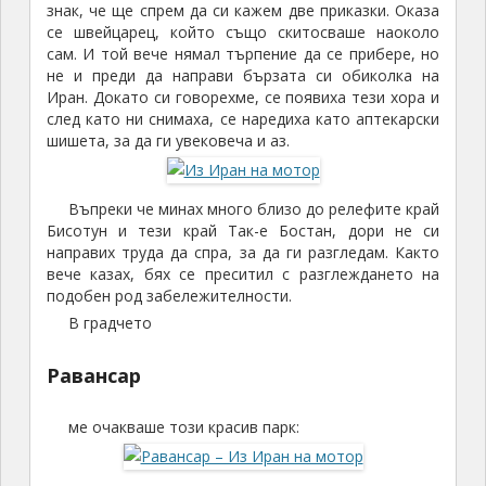
знак, че ще спрем да си кажем две приказки. Оказа
се швейцарец, който също скитосваше наоколо
сам. И той вече нямал търпение да се прибере, но
не и преди да направи бързата си обиколка на
Иран. Докато си говорехме, се появиха тези хора и
след като ни снимаха, се наредиха като аптекарски
шишета, за да ги увековеча и аз.
Въпреки че минах много близо до релефите край
Бисотун и тези край Так-е Бостан, дори не си
направих труда да спра, за да ги разгледам. Както
вече казах, бях се преситил с разглеждането на
подобен род забележителности.
В градчето
Равансар
ме очакваше този красив парк: