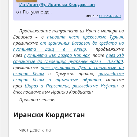
Из Иран (9): Ирански Кюрдистан
от Пътуване до...
лиценз
CC BY-NC-ND
Продължаваме пътуването из Иран с мотора на
Борислав – в
първата част прекосихме Турция
,
преминахме
от граничния Базарган до средата на
пустинята Дащ е Кявир,
продължихме
през
пустинята кък лагера Чак-Чак
, после
през Язд
стигнахме до следващия пустенен лагер – Шехдад
,
преминахме
през пустинята Лут и стигнахме до
остров Кешм
в Ормузкия пролив,
разгледахме
остров Кешм и тръгнахме обратно
, минахме
през
Шираз и Персеполис
,
разгледахме Исфахан
, а
днес поемаме към Ирански Кюрдистан.
Приятно четене:
Ирански Кюрдистан
част девета на