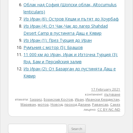
Облак над София (Шопски облак, Altocumulus
lenticularis)
Из Иран (6): Остров Кешм и пътят до Хоурбаф
Из Иран (4): От Чак-Чак до лагер Shahdad
Desert Camp в пустинята Дащ е Кявир
Из Иран (1): През Турция до Иран
Румъния с мотор (5): Брашов
11 000 км до Иран, Ирак и Източна Турция (3):
Язд, Бам и Персийския залив
Из Иран (2): От Базарган до пустинята Дащ е
Кявир
17 February 2021
континент:
пътуване
етикети:
Saqqez
,
Борислав Костов
,
Иран
,
Ирански Кюрдистан
,
Мариван
,
мотор
,
Новсуд
,
проход Далани
,
Равансар
,
Сакез
лиценз:
CC BY-NC-ND
Search