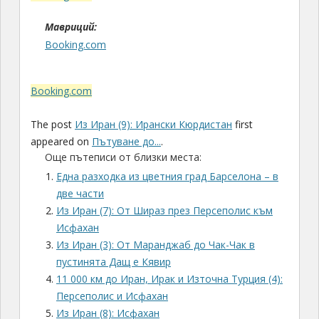
Мавриций:
Booking.com
Booking.com
The post
Из Иран (9): Ирански Кюрдистан
first
appeared on
Пътуване до...
.
Още пътеписи от близки места:
Една разходка из цветния град Барселона – в
две части
Из Иран (7): От Шираз през Персеполис към
Исфахан
Из Иран (3): От Маранджаб до Чак-Чак в
пустинята Дащ е Кявир
11 000 км до Иран, Ирак и Източна Турция (4):
Персеполис и Исфахан
Из Иран (8): Исфахан