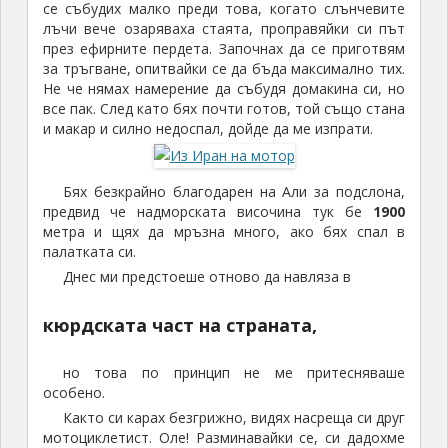
се събудих малко преди това, когато слънчевите
лъчи вече озаряваха стаята, проправяйки си път
през ефирните пердета. Започнах да се приготвям
за тръгване, опитвайки се да бъда максимално тих.
Не че нямах намерение да събудя домакина си, но
все пак. След като бях почти готов, той също стана
и макар и силно недоспал, дойде да ме изпрати.
Бях безкрайно благодарен на Али за подслона,
предвид че надморската височина тук бе
1900
метра и щях да мръзна много, ако бях спал в
палатката си.
Днес ми предстоеше отново да навляза в
кюрдската част на страната,
но това по принцип не ме притесняваше
особено.
Както си карах безгрижно, видях насреща си друг
мотоциклетист. Оле! Разминавайки се, си дадохме