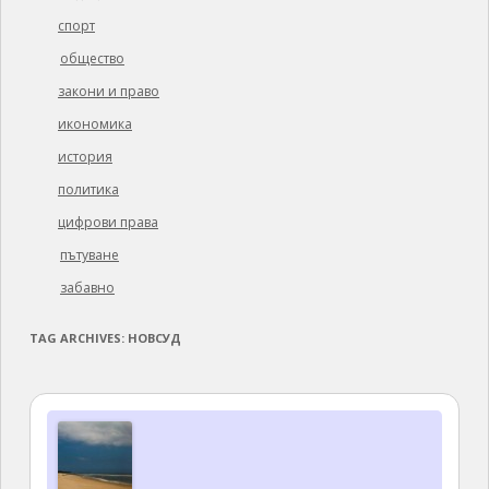
спорт
общество
закони и право
икономика
история
политика
цифрови права
пътуване
забавно
TAG ARCHIVES:
НОВСУД