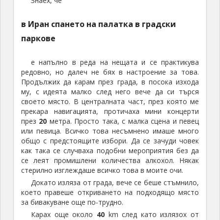
Знаех, че
в Иран спането на палатка в градски
паркове
е напълно в реда на нещата и се практикува
редовно, но далеч не бях в настроение за това.
Продължих да карам през града, в посока изхода
му, с идеята малко след него вече да си търся
своето място. В централната част, през която ме
прекара навигацията, протичаха мини концерти
през
20
метра. Просто така, с малка сцена и певец
или певица. Всичко това несъмнено имаше много
общо с предстоящите избори. Да се зачуди човек
как така се случваха подобни мероприятия без да
се леят промишлени количества алкохол. Някак
стерилно изглеждаше всичко това в моите очи.
Докато изляза от града, вече се беше стъмнило,
което правеше откриването на подходящо място
за бивакуване още по-трудно.
Карах още около
40
km след като излязох от