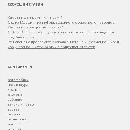
СКОРОШНИ СТАТИИ
Как се пише: промпт или промт?
Съд на ЕС: услуги на информационното общество, отговорност
Как се пише: чекрък или чакрък?
OFAC действа, прокуратурата спи – симптомите на завладяната
съдебна система
Решаване на проблемите с управлението на информационните и
комуникационни технологии в обществения сектор
КОНТИНЕНТИ
автомобили
архитектура
джаджи
екология
забавно
закони и право
здраве
изкуство
икономика
интернет
история