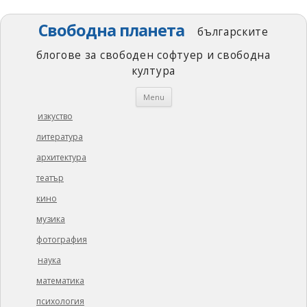
Свободна планета
българските
блогове за свободен софтуер и свободна
култура
Skip
Menu
to
content
изкуство
литература
архитектура
театър
кино
музика
фотография
наука
математика
психология