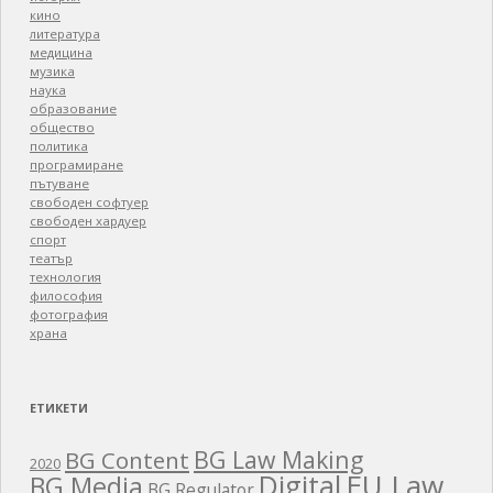
кино
литература
медицина
музика
наука
образование
общество
политика
програмиране
пътуване
свободен софтуер
свободен хардуер
спорт
театър
технология
философия
фотография
храна
ЕТИКЕТИ
BG Law Making
BG Content
2020
EU Law
Digital
BG Media
BG Regulator