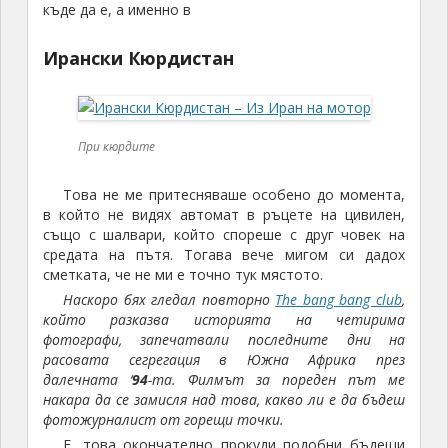
къде да е, а именно в
Ирански Кюрдистан
При кюрдите
Това не ме притесняваше особено до момента,
в който не видях автомат в ръцете на цивилен,
също с шалвари, който спореше с друг човек на
средата на пътя. Тогава вече мигом си дадох
сметката, че не ми е точно тук мястото.
Наскоро бях гледал повторно
The bang bang club
,
който разказва историята на четирима
фотографи, запечатвали последните дни на
расовата сегрегация в Южна Африка през
далечната ‘
94
-та. Филмът за пореден път ме
накара да се замисля над това, какво ли е да бъдеш
фотожурналист от горещи точки.
Е, това окончателно прокуди подобни бъдещи