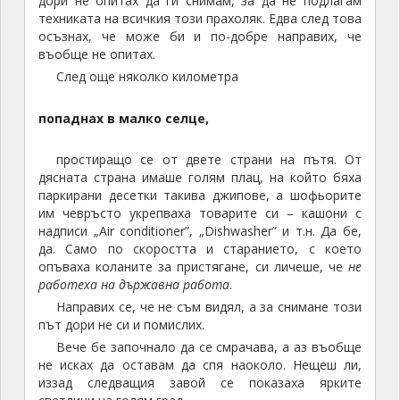
дори не опитах да ги снимам, за да не подлагам
техниката на всичкия този прахоляк. Едва след това
осъзнах, че може би и по-добре направих, че
въобще не опитах.
След още няколко километра
попаднах в малко селце,
простиращо се от двете страни на пътя. От
дясната страна имаше голям плац, на който бяха
паркирани десетки такива джипове, а шофьорите
им чевръсто укрепваха товарите си – кашони с
надписи „Air conditioner”, „Dishwasher” и т.н. Да бе,
да. Само по скоростта и старанието, с което
опъваха коланите за пристягане, си личеше, че
не
работеха на държавна работа
.
Направих се, че не съм видял, а за снимане този
път дори не си и помислих.
Вече бе започнало да се смрачава, а аз въобще
не исках да оставам да спя наоколо. Нещеш ли,
иззад следващия завой се показаха ярките