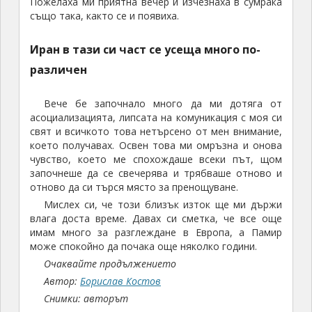
Пожелаха ми приятна вечер и изчезнаха в сумрака
също така, както се и появиха.
Иран в тази си част се усеща много по-
различен
Вече бе започнало много да ми дотяга от
асоциализацията, липсата на комуникация с моя си
свят и всичкото това нетърсено от мен внимание,
което получавах. Освен това ми омръзна и онова
чувство, което ме спохождаше всеки път, щом
започнеше да се свечерява и трябваше отново и
отново да си търся място за пренощуване.
Мислех си, че този близък изток ще ми държи
влага доста време. Давах си сметка, че все още
имам много за разглеждане в Европа, а Памир
може спокойно да почака още няколко години.
Очаквайте продължението
Автор:
Борислав Костов
Снимки: авторът