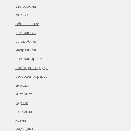
философия
физика
образование
технология
автомобили
направи сам
програмиране
свободен софтуер
свободен хардуер
джаджи
интернет
здраве
екология
храна
медицина