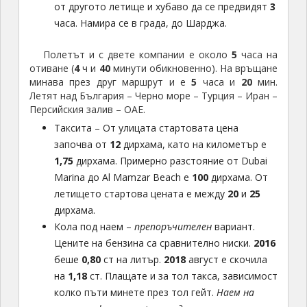
от другото летище и хубаво да се предвидят
3
часа. Намира се в града, до Шарджа.
Полетът и с двете компании е около
5
часа на
отиване (
4
ч и
40
минути обикновенно). На връщане
минава през друг маршрут и е
5
часа и
20
мин.
Летят над България – Черно море – Турция – Иран –
Персийския залив – ОАЕ.
Таксита – От улицата стартовата цена
започва от
12
дирхама, като на километър е
1,75
дирхама. Примерно разстояние от Dubai
Marina до Al Mamzar Beach е
100
дирхама. От
летището стартова цената е между
20
и
25
дирхама.
Кола под наем –
препоръчителен
вариант.
Цените на бензина са сравнително ниски.
2016
беше
0,80
ст на литър.
2018
август е скочила
на
1,18
ст. Плащате и за тол такса, зависимост
колко пъти минете през тол гейт.
Наем на