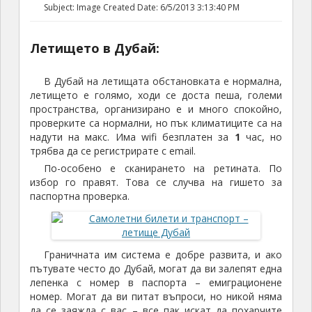
Subject: Image Created Date: 6/5/2013 3:13:40 PM
Летището в Дубай:
В Дубай на летищата обстановката е нормална,
летището е голямо, ходи се доста пеша, големи
пространства, организирано е и много спокойно,
проверките са нормални, но пък климатиците са на
надути на макс. Има wifi безплатен за
1
час, но
трябва да се регистрирате с email.
По-особено е сканирането на ретината. По
избор го правят. Това се случва на гишето за
паспортна проверка.
Граничната им система е добре развита, и ако
пътувате често до Дубай, могат да ви залепят една
лепенка с номер в паспорта – емиграционене
номер. Могат да ви питат въпроси, но никой няма
да се заяжда с вас – все пак искат да похарчите