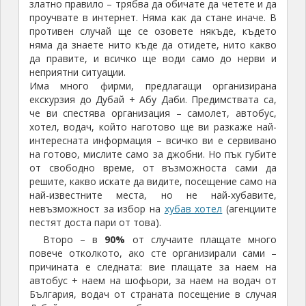
златно правило – трябва да обичате да четете и да
проучвате в интернет. Няма как да стане иначе. В
противен случай ще се озовете някъде, където
няма да знаете нито къде да отидете, нито какво
да правите, и всичко ще води само до нерви и
неприятни ситуации.
Има много фирми, предлагащи организирана
екскурзия до Дубай + Абу Даби. Предимствата са,
че ви спестява организация – самолет, автобус,
хотел, водач, който наготово ще ви разкаже най-
интересната информация – всичко ви е сервивано
на готово, мислите само за джобни. Но пък губите
от свободно време, от възможноста сами да
решите, какво искате да видите, посещение само на
най-известните места, но не най-хубавите,
невъзможност за избор на
хубав хотел
(агенциите
пестят доста пари от това).
Второ – в
90%
от случаите плащате много
повече отколкото, ако сте организирали сами –
причината е следната: вие плащате за наем на
автобус + наем на шофьори, за наем на водач от
България, водач от страната посещение в случая