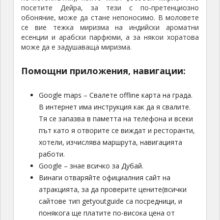
посетите Дейра, за тези с по-претенциозно
обоняние, може да стане непоносимо. В моловете
се вие тежка миризма на индийски ароматни
есенции и арабски парфюми, а за някои хоратова
може да е задушаваща миризма.
Помощни приложения, навигации:
Google maps – Свалете offline карта на града.
В интернет има инструкция как да я свалите.
Тя се запазва в паметта на телефона и всеки
път като я отворите се виждат и ресторанти,
хотели, изчислява маршрута, навигацията
работи.
Google – знае всичко за Дубай.
Винаги отваряйте официалния сайт на
атракцията, за да проверите цените(всички
сайтове тип getyoutguide са посредници, и
понякога ще платите по-висока цена от