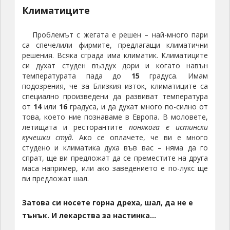
Климатиците
Проблемът с жегата е решен – най-много пари
са спечелили фирмите, предлагащи климатични
решения. Всяка сграда има климатик. Климатиците
си духат студен въздух дори и когато навън
температурата пада до
15
градуса. Имам
подозрения, че за Близкия изток, климатиците са
специално произведени да развиват температура
от
14
или
16
градуса, и да духат много по-силно от
това, което ние познаваме в Европа. В моловете,
летищата и ресторантите
понякога е истински
кучешки студ.
Ако се оплачете, че ви е много
студено и климатика духа във вас – няма да го
спрат, ще ви предложат да се преместите на друга
маса например, или ако заведението е по-лукс ще
ви предложат шал.
Затова си носете горна дреха, шал, да не е
тънък. И лекарства за настинка…