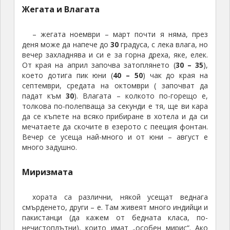
Жегата и Влагата
– жегата ноември – март почти я няма, през
деня може да напече до
30
градуса, с лека влага, но
вечер захладнява и си е за горна дреха, яке, елек.
От края на април започва затоплянето (
30 – 35
),
което дотига пик юни (
40 – 50
) чак до края на
септември, средата на октомври ( започват да
падат към
30
). Влагата – колкото по-горещо е,
толкова по-полепваща за секунди е тя, ще ви кара
да се къпете на всяко прибиране в хотела и да си
мечатаете да скочите в езерото с пеещия фонтан.
Вечер се усеща най-много и от юни – август е
много задушно.
Миризмата
хората са различни, някой усещат веднага
смърденето, други – е. Там живеят много индийци и
пакистанци (да кажем от бедната класа, по-
нечистоплътни), които имат „особен мирис“. Ако