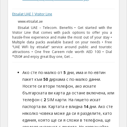
Etisalat UAE | Visitor Line
www.etisalat.ae
Etisalat UAE – Telecom. Benefits • Get started with the
Visitor Line that comes with pack options to offer you a
hassle-free experience and make the most out of your stay •
Multiple data packs available based on your needs • Free
“UAE WiFi by etisalat” service around public and touristic
attractions • One free Careem ride worth AED 100 • Dial
*050# and enjoy great Buy one, Get …
Ако сте по-малко от
5
дни, има и по-евтин
пакет към
50
дирхама с по-малко данни.
Носете си втори телефон, ако искате
българската ви карта да остане включена, или
телефон с
2
SIM карти. На гишето искат
паспорта ви. Картата е влидна
14
дни. Ако сте
няколко човека може да си я разделите, като
единия, която ще си я сложи в телефона, ще
споделя интернет с другите. Не изпращайте