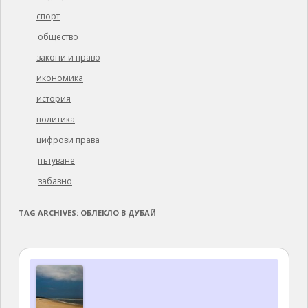
спорт
общество
закони и право
икономика
история
политика
цифрови права
пътуване
забавно
TAG ARCHIVES:
ОБЛЕКЛО В ДУБАЙ