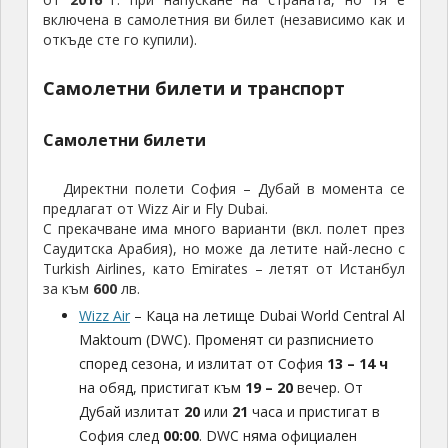
включена в самолетния ви билет (независимо как и
откъде сте го купили).
Самолетни билети и транспорт
Самолетни билети
Директни полети София – Дубай в момента се
предлагат от Wizz Air и Fly Dubai.
С прекачване има много варианти (вкл. полет през
Саудитска Арабия), но може да летите най-лесно с
Turkish Airlines, като Emirates – летят от Истанбул
за към
600
лв.
Wizz Air
– Каца на летище Dubai World Central Al
Maktoum (DWC). Променят си разписнието
според сезона, и излитат от София
13 – 14 ч
на обяд, пристигат към
19 – 20
вечер. От
Дубай излитат
20
или
21
часа и пристигат в
София след
00:00
. DWC няма официален