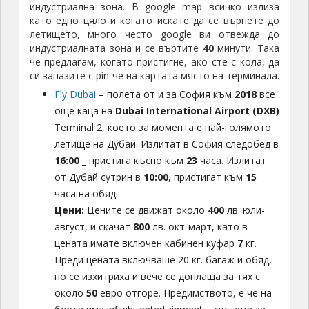
индустриална зона. В google map всичко излиза
като едно цяло и когато искате да се върнете до
летището, много често google ви отвежда до
индустриалната зона и се въртите
40
минути. Така
че предлагам, когато пристигне, ако сте с кола, да
си запазите с pin-че на картата място на терминала.
Fly Dubai
– полета от и за София към
2018
все
още каца на
Dubai International Airport (DXB)
Terminal 2, което за момента е най-голямото
летище на Дубай. Излитат в София следобед в
16:00
_ пристига късно към
23
часа. Излитат
от Дубай сутрин в
10:00
, пристигат към
15
часа на обяд.
Цени:
Цените се движат около
400
лв. юли-
август, и скачат
800
лв. окт-март, като в
цената имате включен кабинен куфар
7
кг.
Преди цената включваше 20 кг. багаж и обяд,
но се изхитриха и вече се доплаща за тях с
около
50
евро отгоре. Предимството, е че на