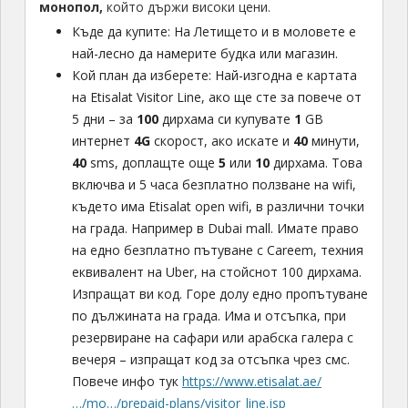
монопол,
който държи високи цени.
Къде да купите: На Летището и в моловете е
най-лесно да намерите будка или магазин.
Кой план да изберете: Най-изгодна е картата
на Etisalat Visitor Line, ако ще сте за повече от
5 дни – за
100
дирхама си купувате
1
GB
интернет
4G
скорост, ако искате и
40
минути,
40
sms, доплащте още
5
или
10
дирхама. Това
включва и 5 часа безплатно ползване на wifi,
където има Etisalat open wifi, в различни точки
на града. Например в Dubai mall. Имате право
на едно безплатно пътуване с Careem, техния
еквивалент на Uber, на стойснот 100 дирхама.
Изпращат ви код. Горе долу едно пропътуване
по дължината на града. Има и отсъпка, при
резервиране на сафари или арабска галера с
вечеря – изпращат код за отсъпка чрез смс.
Повече инфо тук
https://www.etisalat.ae/
…/mo…/prepaid-plans/visitor_line.jsp