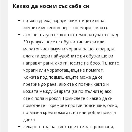
Какво да носим със себе си
връхна дреха, заради климатиците (и за
зимните месеци вечер – ноември – март).
ако ще пътувате, когато температурата е над
30 градуса носете обувки тип чехли или
маратонкис памучни чорапи, защото заради
влагата дори най-удобните ви обувки ще ви
направят рани, ако ги носите на босо. Тънките
чорапи или чорапогащници не помагат.
Кожата под подмишниците може да се
претрие до рана, ако сте с потник както и
кожата между бедрата (за по-пълните) ако
сте с пола и рокля. Помислете с какво да си
помогнете – кремове против подсичане, олио,
по-мазен крем помагат, но най-добре помага
дреха.
лекарства за настинка (не сте застраховани,