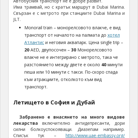
Автобусния транспорт не е добре развит.
Има трамвай, но с кратък маршрут в Dubai Marina.
Свързан е с метрото при станциите Dubai Marina и
JLT.
Monorail train – монорелсовото влакче, е вид
транспорт от началото на палмата до
хотел
Атлантис
и неговия аквапарк. Цена single trip –
20
AED, двупосочен –
30
Монорелсовото
влакче не е интегрирано с метрото, така че
разстоянието между двете е около
40
минути
пеша или 10 минути с такси. По-скоро спада
към атракциите, отколкото към вид
транспорт.
Летището в София и Дубай
Забранено е внасянето на много видове
лекарства
включително антидепресанти, дори
силни болкоуспокояващи. Диазепам например.
Списък тук –
http://www.uae-embassy.org/