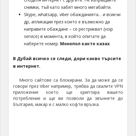
снимки, тъй като хабят много мегабайти.
Skype, whatsapp, viber обажданията… и всикчи
др, апликации през които е възможно да
направите обаждане – се рестрикват (voip
service) в момента, в който опитате да
наберете номер.
Монопол както казах
.
В Дубай всичко се следи, дори какво търсите
в интернет.
Много сайтове са блокирани. За да може да се
говори през Viber например, трябва да свалите VPN
приложение което ще криптира вашето
потребление и ще ви позволи да звъннете до
България, макар и с малко кофти връзка.