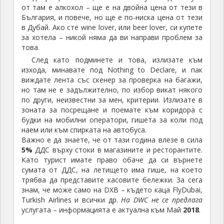
от там е алкохол – ще е на двойна цена от тези в
България, и повече, но ще е по-ниска цена от тези
в Дубай. Ако сте wine lover, или beer lover, си купете
за хотела – никой няма да ви направи проблем за
това.
След като подминете и това, излизате към
изхода, минавате под Nothing to Declare, и пак
виждате лента със скенер за проверка на багажи,
но там не е задължително, по избор викат някого
по други, неизвестни за мен, критерии. Излизате в
зоната за посрещане и поемате към коридора с
будки на мобилни оператори, гишета за коли под
наем или към спирката на автобуса.
Важно е да знаете, че от тази година влезе в сила
5%
ДДС върху стоки в магазините и ресторантите.
Като турист имате право обаче да си върнете
сумата от ДДС, на летището има гише, на което
трябва да представите касовите бележки. За сега
знам, че може само на DXB – където каца FlyDubai,
Turkish Airlines и всички др.
На DWC не се предлага
услугата – информацията е актуална към Май
2018
.