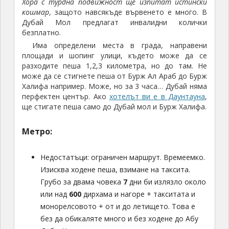
Хора с турдна подвижност ще изпитат истински
кошмар
, защото навсякъде вървенето е много. В
Дубай Мол предлагат инвалидни колички
безплатно.
Има определени места в града, направени
площади и шопинг улици, където може да се
разходите пеша 1,2,3 километра, но до там. Не
може да се стигнете пеша от Бурж Ал Араб до Бурж
Халифа например. Може, но за 3 часа… Дубай няма
перфектен център. Ако
хотелът ви е в Даунтауна
,
ще стигате пеша само до Дубай мол и Бурж Халифа.
Метро:
Недостатъци: ограничен маршрут. Времеемко.
Изисква ходене пеша, взимане на таксита.
Грубо за двама човека
7
дни би излязло около
или над
600
дирхама и нагоре + такситата и
монорелсовото + от и до летището. Това е
без да обикаляте много и без ходене до Абу