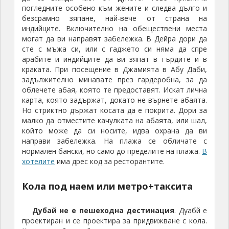
погледните особено към жените и следва дълго и
безсрамно зяпане, най-вече от страна на
индийците. Включително на обеществени места
могат да ви направят забележка. В Дейра дори да
сте с мъжа си, или с гаджето си няма да спре
арабите и индийците да ви зяпат в гърдите и в
краката. При посещение в Джамията в Абу Даби,
задължително минавате през гардеробна, за да
облечете абая, която те предоставят. Искат лична
карта, която задържат, докато не върнете абаята.
Но стриктно държат косата да е покрита. Дори за
малко да отместите качулката на абаята, или шал,
който може да си носите, идва охрана да ви
направи забележка. На плажа се обличате с
нормален бански, но само до пределите на плажа.
В
хотелите
има дрес код за ресторантите.
Кола под наем или метро+таксита
Дубай не е пешеходна дестинация
. Дуабй е
проектиран и се проектира за придвижване с кола.