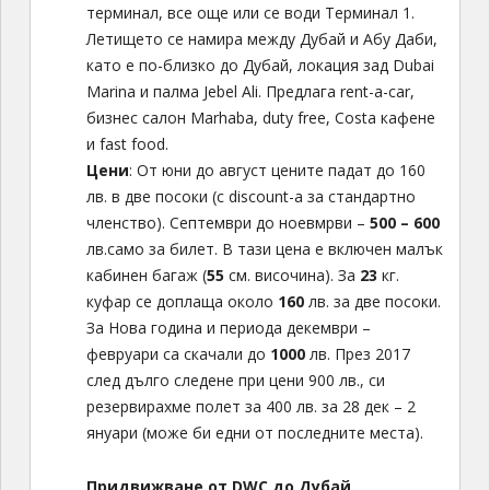
терминал, все още или се води Терминал 1.
Летището се намира между Дубай и Абу Даби,
като е по-близко до Дубай, локация зад Dubai
Marina и палма Jebel Ali. Предлага rent-a-car,
бизнес салон Marhaba, duty free, Costa кафене
и fast food.
Цени
: От юни до август цените падат до 160
лв. в две посоки (с discount-a за стандартно
членство). Септември до ноевмрви –
500 – 600
лв.само за билет. В тази цена е включен малък
кабинен багаж (
55
см. височина). За
23
кг.
куфар се доплаща около
160
лв. за две посоки.
За Нова година и периода декември –
февруари са скачали до
1000
лв. През 2017
след дълго следене при цени 900 лв., си
резервирахме полет за 400 лв. за 28 дек – 2
януари (може би едни от последните места).
Придвижване от DWC до Дубай