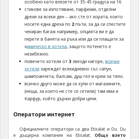
особено като влезете от 35-45 градуса на 16.
стикове за изпотяване, парфюми, отделни
дрехи за всеки ден – ако сте от хората, които
носите една дреха по
2
пъти, за да си спестите
чекиран багаж например, опцията ви е да
перете в банята на ръка или да си плащате за
х
имическо в хотела
, защото потенето е
незибежно.
повечето хотели от
3
звезди нагоре,
всички
хотели
зареждат всекидневно със сапун,
шампоанчета, балсам, душ гел и крем за тяло.
всичко друго може да се купи от магазините,
(неща, за които не сте се сетили) там има и
Карфур, който държи добри цени.
Оператори интернет
Официалните оператори са два Etisalat и Du. Du
е дъщерна компания на Etisalat.
Общо взето