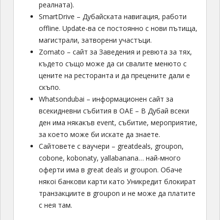
реалната).
SmartDrive – Дубайската навигация, работи
offline. Update-ва се постоянно с нови пътища,
магистрали, затворени участъци.
Zomato – сайт за Заведения и ревюта за тях,
където също може да си свалите менюто с
цените на ресторанта и да прецените дали е
скъпо.
Whatsondubai – информационен сайт за
всекидневни събития в ОАЕ – В Дубай всеки
ден има някакъв event, събитие, мероприятие,
за което може би искате да знаете.
Сайтовете с ваучери – greatdeals, groupon,
cobone, kobonaty, yallabanana… най-много
оферти има в great deals и groupon. Обаче
някоi банкови карти като Уникредит блокират
транзакциите в groupon и не може да платите
с нея там.