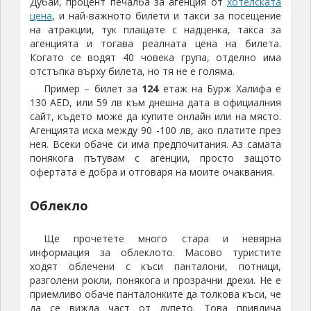
Дубай, процент печалба за агенция от
хотелската
цена
, и най-важното билети и такси за посещение
на атракции, тук плащате с надценка, такса за
агенцията и тогава реалната цена на билета.
Когато се водят 40 човека група, отделно има
отстъпка върху билета, но тя не е голяма.
Пример – билет за
124
етаж на Бурж Халифа е
130 AED, или 59 лв към днешна дата в официалния
сайт, където може да купите онлайн или на място.
Агенцията иска между 90 -100 лв, ако платите през
нея. Всеки обаче си има предпочитания. Аз самата
понякога пътувам с агенции, просто защото
офертата е добра и отговаря на моите очаквания.
Облекло
Ще прочетете много стара и невярна
информация за облеклото. Масово туристите
ходят облечени с къси панталони, потници,
разголени рокли, понякога и прозрачни дрехи. Не е
приемливо обаче панталонките да толкова къси, че
да се вижда част от дупето. Това привлича