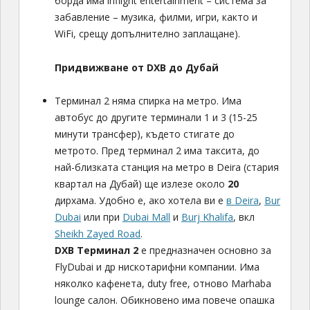
борда има inflight entertainment – система за
забавление – музика, филми, игри, както и
WiFi, срещу допълнително заплащане).
Придвижване от DXB до Дубай
Tерминал 2 няма спирка на метро. Има
автобус до другите терминали 1 и 3 (15-25
минути трансфер), където стигате до
метрото. Пред терминал 2 има таксита, до
най-близката станция на метро в Deira (стария
квартал на Дубай) ще излезе около
20
дирхама. Удобно е, ако хотела ви е
в Deira
,
Bur
Dubai
или при
Dubai Mall
и
Burj Khalifa
, вкл
Sheikh Zayed Road
.
DXB Терминал 2
е предназначен основно за
FlyDubai и др нискотарифни компании. Има
няколко кафенета, duty free, отново Marhaba
lounge салон. Обикновено има повече опашка