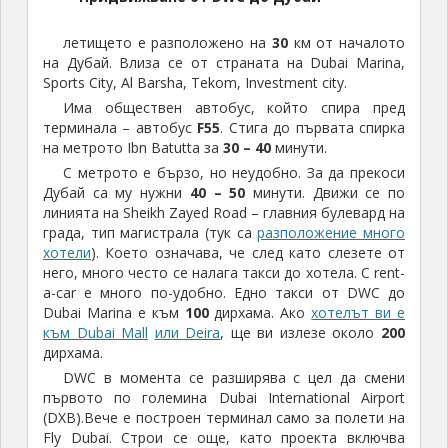
летището е разположено на
30
км от началото
на Дубай. Влиза се от страната на Dubai Marina,
Sports City, Al Barsha, Tekom, Investment city.
Има обществен автобус, който спира пред
терминала – автобус
F55
. Стига до първата спирка
на метрото Ibn Batutta за
30 – 40
минути.
С метрото е бързо, но неудобно. За да прекоси
Дубай са му нужни
40 – 50
минути. Движи се по
линията на Sheikh Zayed Road – главния булевард на
града, тип магистрала (тук са
разположение много
хотели
). Което означава, че след като слезете от
него, много често се налага такси до хотела. С rent-
a-car е много по-удобно. Едно такси от DWC до
Dubai Marina е към
100
дирхама. Ако
хотелът ви е
към Dubai Mall
или Deira
, ще ви излезе около
200
дирхама.
DWC в момента се разширява с цел да смени
първото по големина Dubai International Airport
(DXB).Вече е построен терминал само за полети на
Fly Dubai. Строи се още, като проекта включва