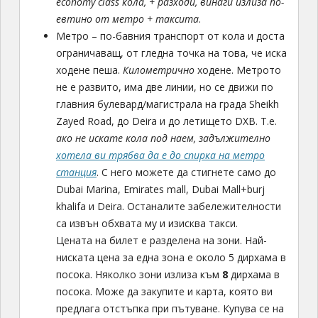
economy class кола, + разходи, винаги излиза по-
евтино от метро + таксита
.
Метро – по-бавния транспорт от кола и доста
ограничаващ, от гледна точка на това, че иска
ходене пеша.
Километрично
ходене. Метрото
не е развито, има две линии, но се движи по
главния булевард/магистрала на града Sheikh
Zayed Road, до Deira и до летището DXB. Т.е.
ако не искате кола под наем, задължително
хотела ви трябва да е до спирка на метро
станция
. С него можете да стигнете само до
Dubai Marina, Emirates mall, Dubai Mall+burj
khalifa и Deira. Останалите забележителности
са извън обхвата му и изисква такси.
Цената на билет е разделена на зони. Най-
ниската цена за една зона е около 5 дирхама в
посока. Няколко зони излиза към
8
дирхама в
посока. Може да закупите и карта, която ви
предлага отстъпка при пътуване. Купува се на