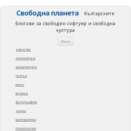
Свободна планета
българските
блогове за свободен софтуер и свободна
култура
Skip
Menu
to
content
изкуство
литература
архитектура
театър
кино
музика
фотография
наука
математика
психология