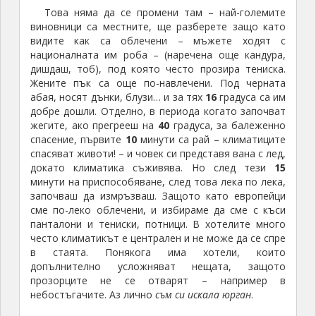
Това няма да се промени там – най-големите
виновници са местните, ще разберете защо като
видите как са облечени – мъжете ходят с
националната им роба – (наречена още кандура,
дишдаш, тоб), под която често прозира тениска.
Жените пък са още по-навлечени. Под черната
абая, носят дънки, блузи… и за тях
16
градуса са им
добре дошли. Отделно, в периода когато започват
жегите, ако прегрееш на
40
градуса, за балеженно
спасение, първите
10
минути са рай – климатиците
спасяват животи! – и човек си представя вана с лед,
докато климатика съживява. Но след тези
15
минути на приспособяване, след това лека по лека,
започваш да измръзваш. Защото като европейци
сме по-леко облечени, и избираме да сме с къси
панталони и тениски, потници. В хотелите много
често климатикът е централен и не може да се спре
в стаята. Понякога има хотели, които
допълнително усложняват нещата, защото
прозорците не се отварят – например в
небостъгачите. Аз лично
съм си искала юрган
.