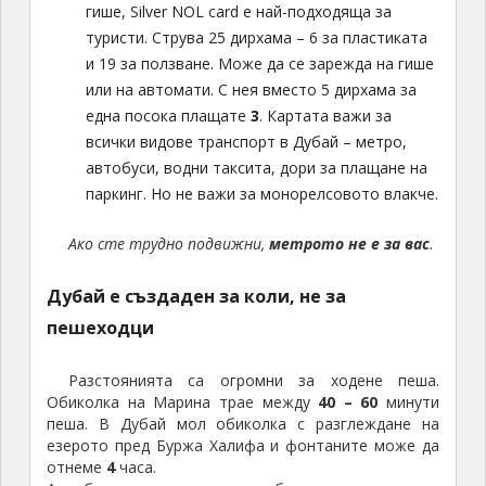
гише, Silver NOL card е най-подходяща за
туристи. Струва 25 дирхама – 6 за пластиката
и 19 за ползване. Може да се зарежда на гише
или на автомати. С нея вместо 5 дирхама за
една посока плащате
3
. Картата важи за
всички видове транспорт в Дубай – метро,
автобуси, водни таксита, дори за плащане на
паркинг. Но не важи за монорелсовото влакче.
Ако сте трудно подвижни,
метрото не е за вас
.
Дубай е създаден за коли, не за
пешеходци
Разстоянията са огромни за ходене пеша.
Обиколка на Марина трае между
40 – 60
минути
пеша. В Дубай мол обиколка с разглеждане на
езерото пред Буржа Халифа и фонтаните може да
отнеме
4
часа.