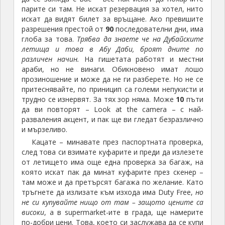
парите си там. Не искат резервация за хотел, нито
искат да видят билет за връщане. Ако превишите
разрешения престой от
90
последователни дни, има
глоба за това.
Трябва да знаете че на Дубайските
летища и това в Абу Даби, броят дните по
различен начин.
На гишетата работят и местни
араби, но не винаги. Обикновено имат лошо
прозиношение и може да не ги разберете. Но не се
притеснявайте, по приницип са големи непукисти и
трудно се изнервят. За тях зор няма. Може
10
пъти
да ви повторят – Look at the camera – с най-
разваления акцент, и пак ще ви гледат безразлично
и мързеливо.
Кацате – минавате през паспортната проверка,
след това си взимате куфарите и преди да излезете
от летището има още една проверка за багаж, на
която искат пак да минат куфарите през скенер –
там може и да претърсят багажа по желание. Като
тръгнете да излизате към изхода има Duty Free,
но
не си купувайте нищо от там – защото цените са
високи
, а в supermarket-ите в града, ще намерите
по-добри цени. Това, което си заслужава да се купи