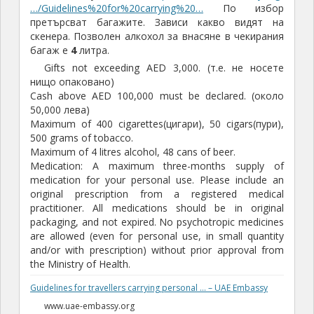
…/Guidelines%20for%20carrying%20…
По избор
претърсват багажите. Зависи какво видят на
скенера. Позволен алкохол за внасяне в чекирания
багаж е
4
литра.
Gifts not exceeding AED 3,000. (т.е. не носете
нищо опаковано)
Cash above AED 100,000 must be declared. (около
50,000 лева)
Maximum of 400 cigarettes(цигари), 50 cigars(пури),
500 grams of tobacco.
Maximum of 4 litres alcohol, 48 cans of beer.
Medication: A maximum three-months supply of
medication for your personal use. Please include an
original prescription from a registered medical
practitioner. All medications should be in original
packaging, and not expired. No psychotropic medicines
are allowed (even for personal use, in small quantity
and/or with prescription) without prior approval from
the Ministry of Health.
Guidelines for travellers carrying personal … – UAE Embassy
www.uae-embassy.org