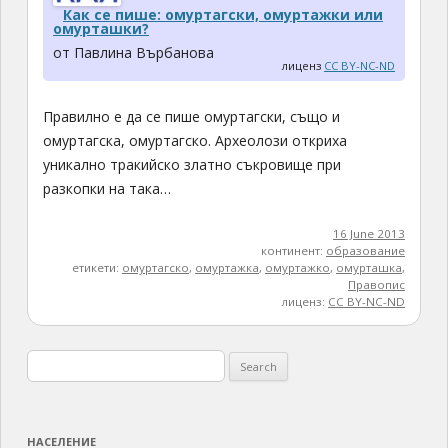
Как се пише: омуртагски, омуртажки или
омурташки?
от Павлина Върбанова
лиценз
CC BY-NC-ND
Правилно е да се пише омуртагски, също и
омуртагска, омуртагско. Археолози откриха
уникално тракийско златно съкровище при
разкопки на така…
16 June 2013
континент:
образование
етикети:
омуртагско
,
омуртажка
,
омуртажко
,
омурташка
,
Правопис
лиценз:
CC BY-NC-ND
Search
for:
НАСЕЛЕНИЕ