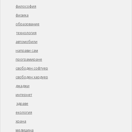
философия
физика
образование
технология
автомобили
направи сам
програмиране
свободен софтуер
свободен хардуер
джаджи
интернет
здраве
екология
храна
медицина