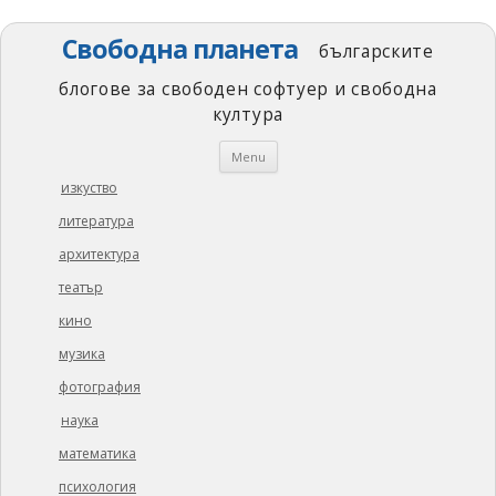
Свободна планета
българските
блогове за свободен софтуер и свободна
култура
Skip
Menu
to
content
изкуство
литература
архитектура
театър
кино
музика
фотография
наука
математика
психология