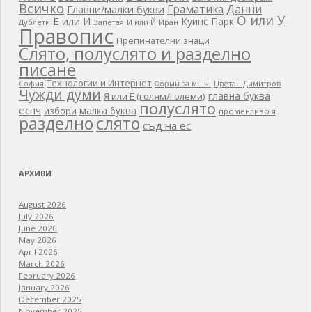
Всичко
Граматика
Данни
Главни/малки букви
О или У
Е или И
Куинс Парк
Дублети
Запетая
И или Й
Иран
Правопис
Препинателни знаци
Слято, полуслято и разделно
писане
Технологии и Интернет
Цветан Димитров
София
Форми за мн.ч.
Чужди думи
главна буква
Я или Е (голям/големи)
полуслято
еспч
малка буква
избори
променливо я
разделно
слято
съд на ес
АРХИВИ
August 2026
July 2026
June 2026
May 2026
April 2026
March 2026
February 2026
January 2026
December 2025
November 2025