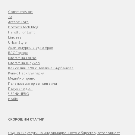
Comments on:
2A
Arcane Lore
Bozho's tech blog
Handful of Light
Lindeas
UrbanStyle
Архитектурно студио Архе
БЛОГодаря
Блогът на Гонзо
Блогът на Юруков
Как се пише?® с Павлина Върбанова
Куинс Парк България
Медийно право
Палатков лагер зa пингвини
Пътуване до…
ЧЕРНИЧЕВО
เบทฮับ
СКОРОШНИ СТАТИИ
Съд на ЕС: услуги на информационното общество, отговорност