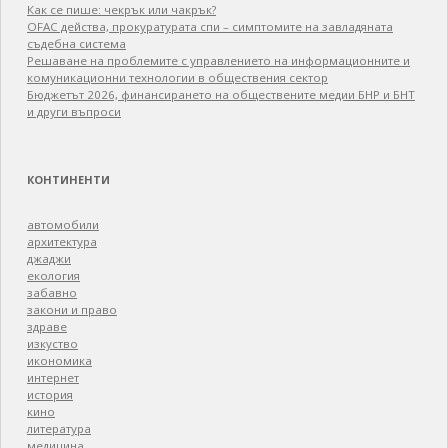
Как се пише: чекрък или чакрък?
OFAC действа, прокуратурата спи – симптомите на завладяната
съдебна система
Решаване на проблемите с управлението на информационните и
комуникационни технологии в обществения сектор
Бюджетът 2026, финансирането на обществените медии БНР и БНТ
и други въпроси
КОНТИНЕНТИ
автомобили
архитектура
джаджи
екология
забавно
закони и право
здраве
изкуство
икономика
интернет
история
кино
литература
медицина