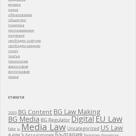
музика
наука
образование
общество
политика
програмиране
пътуване
свободен софтуер
свободен хардуер
спорт
театър
технология
философия
фотография
храна
ЕТИКЕТИ
BG Law Making
BG Content
2020
EU Law
Digital
BG Media
BG Regulator
Media Law
US Law
Uncategorized
fake
ip
България
А или Ъ
Без категория
Валентин Дрехарски