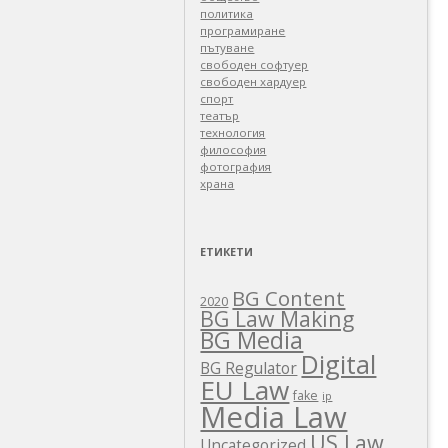
политика
програмиране
пътуване
свободен софтуер
свободен хардуер
спорт
театър
технология
философия
фотография
храна
ЕТИКЕТИ
BG Content
2020
BG Law Making
BG Media
Digital
BG Regulator
EU Law
fake
ip
Media Law
US Law
Uncategorized