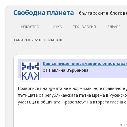
Свободна планета
българските блогове
ИЗКУСТВО
НАУКА
ТЕХНОЛОГИЯ
ЗДРАВЕ
ЛИТЕРАТУРА
МАТЕМАТИКА
АВТОМОБИЛИ
ЕКОЛОГИЯ
TAG ARCHIVES:
ОПЕСЪЧАВАНЕ
АРХИТЕКТУРА
ПСИХОЛОГИЯ
НАПРАВИ САМ
ХРАНА
ТЕАТЪР
ФИЛОСОФИЯ
ПРОГРАМИРАНЕ
МЕДИЦИНА
Как се пише: опесъчаване, опясъчава
КИНО
ФИЗИКА
СВОБОДЕН СОФТУЕР
СПОРТ
от Павлина Върбанова
МУЗИКА
ОБРАЗОВАНИЕ
СВОБОДЕН ХАРДУЕР
Правописът на думата не е нормиран, но е правилно е
ФОТОГРАФИЯ
ДЖАДЖИ
пътищата от републиканската пътна мрежа в Русенско
ИНТЕРНЕТ
участъци в общината. Правописът на втората гласна е 
ети