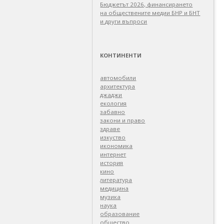
Бюджетът 2026, финансирането
на обществените медии БНР и БНТ
и други въпроси
КОНТИНЕНТИ
автомобили
архитектура
джаджи
екология
забавно
закони и право
здраве
изкуство
икономика
интернет
история
кино
литература
медицина
музика
наука
образование
общество