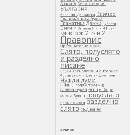
А или Ъ
Без категория
България
Всичко
Валентин Дрехарски
Главни/малки букви
Граматика
Данни
Дублети
Е или И
Запетая
И или Й
Иран
О или У
Куинс Парк
Правопис
Препинателни знаци
Слято, полуслято
и разделно
писане
Технологии и Интернет
София
Цветан Димитров
Форми за мн.ч.
Чужди думи
Я или Е (голям/големи)
еспч
главна буква
избори
полуслято
малка буква
разделно
променливо я
слято
съд на ес
АРХИВИ