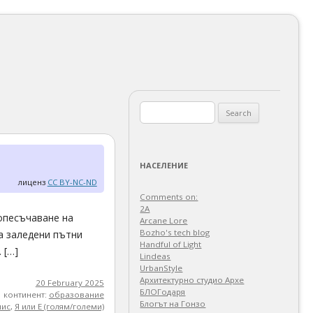
Search
for:
НАСЕЛЕНИЕ
лиценз
CC BY-NC-ND
Comments on:
2A
 опесъчаване на
Arcane Lore
Bozho's tech blog
а заледени пътни
Handful of Light
 […]
Lindeas
UrbanStyle
Архитектурно студио Архе
20 February 2025
БЛОГодаря
континент:
образование
Блогът на Гонзо
пис
,
Я или Е (голям/големи)