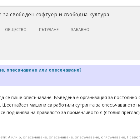
 за свободен софтуер и свободна култура
Skip
ОБЩЕСТВО
ПЪТУВАНЕ
ЗАБАВНО
to
content
ЗАКОНИ И ПРАВО
ИКОНОМИКА
ИСТОРИЯ
не, опесачаване или опесечаване?
ПОЛИТИКА
ЦИФРОВИ ПРАВА
 да се пише опесъчаване. Въведена е организация за постоянно
. Шестнайсет машини са работили сутринта за опесъчаването н
се подчинява на правилото за променливото я (ятовия преглас).
кети:
А или Ъ
,
опесачаване
,
опесечаване
,
опесъчаване
,
опясъчаване
,
Право