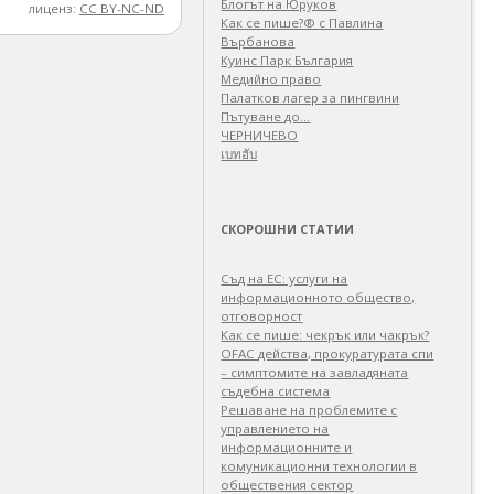
Блогът на Юруков
лиценз:
CC BY-NC-ND
Как се пише?® с Павлина
Върбанова
Куинс Парк България
Медийно право
Палатков лагер зa пингвини
Пътуване до…
ЧЕРНИЧЕВО
เบทฮับ
СКОРОШНИ СТАТИИ
Съд на ЕС: услуги на
информационното общество,
отговорност
Как се пише: чекрък или чакрък?
OFAC действа, прокуратурата спи
– симптомите на завладяната
съдебна система
Решаване на проблемите с
управлението на
информационните и
комуникационни технологии в
обществения сектор