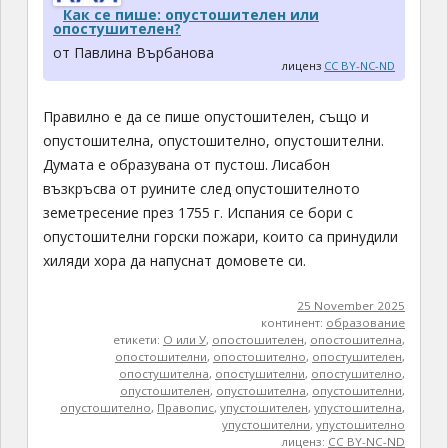
Как се пише: опустошителен или
опостушителен?
от Павлина Върбанова
лиценз
CC BY-NC-ND
Правилно е да се пише опустошителен, също и
опустошителна, опустошително, опустошителни.
Думата е образувана от пустош. Лисабон
възкръсва от руините след опустошителното
земетресение през 1755 г. Испания се бори с
опустошителни горски пожари, които са принудили
хиляди хора да напуснат домовете си.
25 November 2025
континент:
образование
етикети:
О или У
,
опостошителен
,
опостошителна
,
опостошителни
,
опостошително
,
опостушителен
,
опостушителна
,
опостушителни
,
опостушително
,
опустошителен
,
опустошителна
,
опустошителни
,
опустошително
,
Правопис
,
упустошителен
,
упустошителна
,
упустошителни
,
упустошително
лиценз:
CC BY-NC-ND