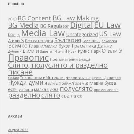
ЕТИКЕТИ
BG Law Making
BG Content
2020
EU Law
Digital
BG Media
BG Regulator
Media Law
US Law
Uncategorized
fake
ip
България
А или Ъ
Без категория
Валентин Дрехарски
Всичко
Граматика
Данни
Главни/малки букви
О или У
Е или И
Куинс Парк
Дублети
Запетая
И или Й
Иран
Правопис
Препинателни знаци
Слято, полуслято и разделно
писане
Технологии и Интернет
Цветан Димитров
София
Форми за мн.ч.
Чужди думи
главна буква
Я или Е (голям/големи)
полуслято
еспч
малка буква
избори
променливо я
разделно
слято
съд на ес
АРХИВИ
August 2026