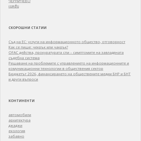
ЧЕРНИЧЕВО
เบทฮับ
СКОРОШНИ СТАТИИ
Съд на ЕС: услуги на информационното общество, отговорност
Как се пише: чекрък или чакрък?
OFAC действа, прокуратурата спи – симптомите на завладяната
съдебна система
Решаване на проблемите с управлението на информационните и
комуникационни технологии в обществения сектор
Бюджетът 2026, финансирането на обществените медии БНР и БНТ
и други въпроси
КОНТИНЕНТИ
автомобили
архитектура
джаджи
екология
забавно