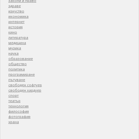
закони и право
здраве
изкуство
икономика
интернет
история
кино
литература
медицина
музика
наука
образование
общество
политика
програмиране
пътуване
свободен софтуер
свободен хардуер
спорт
театър
технология
философия
фотография
храна