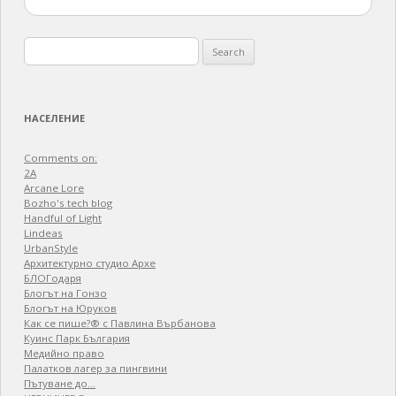
Search
for:
НАСЕЛЕНИЕ
Comments on:
2A
Arcane Lore
Bozho's tech blog
Handful of Light
Lindeas
UrbanStyle
Архитектурно студио Архе
БЛОГодаря
Блогът на Гонзо
Блогът на Юруков
Как се пише?® с Павлина Върбанова
Куинс Парк България
Медийно право
Палатков лагер зa пингвини
Пътуване до…