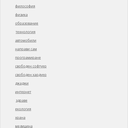
философия
физика
образование
технология
автомобили
направи сам
програмиране
свободен софтуер
свободен хардуер
джаджи
интернет
здраве
екология
храна
медицина