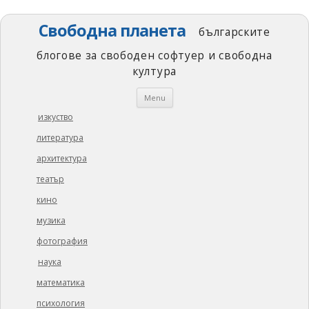
Свободна планета
българските
блогове за свободен софтуер и свободна
култура
Skip
Menu
to
content
изкуство
литература
архитектура
театър
кино
музика
фотография
наука
математика
психология