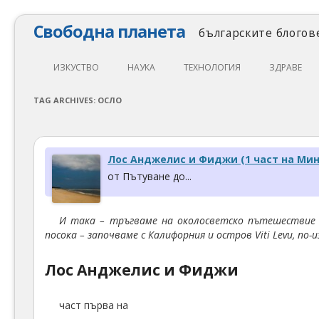
Свободна планета
българските блогове
ИЗКУСТВО
НАУКА
ТЕХНОЛОГИЯ
ЗДРАВЕ
ЛИТЕРАТУРА
МАТЕМАТИКА
АВТОМОБИЛИ
ЕКОЛОГИЯ
TAG ARCHIVES:
ОСЛО
АРХИТЕКТУРА
ПСИХОЛОГИЯ
НАПРАВИ САМ
ХРАНА
ТЕАТЪР
ФИЛОСОФИЯ
ПРОГРАМИРАНЕ
МЕДИЦИНА
Лос Анджелис и Фиджи (1 част на Ми
КИНО
ФИЗИКА
СВОБОДЕН СОФТУЕР
СПОРТ
от Пътуване до...
МУЗИКА
ОБРАЗОВАНИЕ
СВОБОДЕН ХАРДУЕР
И така – тръгваме на околосветско пътешествие с
ФОТОГРАФИЯ
ДЖАДЖИ
посока – започваме с Калифорния и остров Viti Levu, п
ИНТЕРНЕТ
Лос Анджелис и Фиджи
част първа на