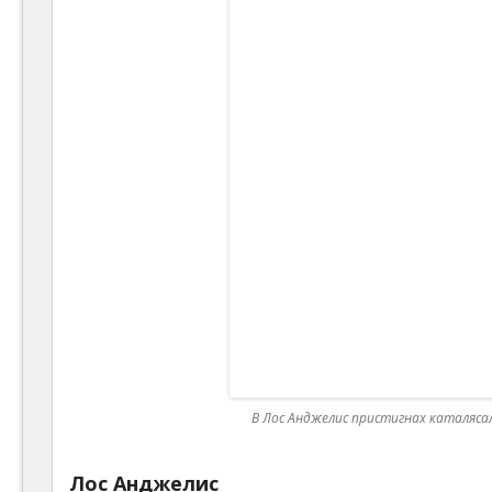
В Лос Анджелис пристигнах каталяса
Лос Анджелис