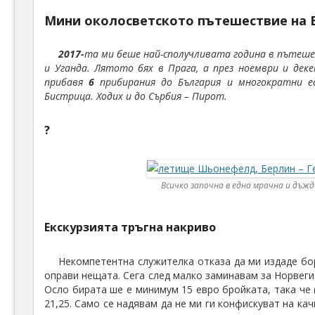
Мини околосветското пътешествие на 
2017-
та ми беше най-сполучливата година в пътеш
и Уганда. Лятото бях в Прага, а през ноември и де
прибавя
6
прибирания до България и многократни едн
Бистрица. Ходих и до Сърбия – Пирот.
?
Всичко започна в една мрачна и дъж
Екскурзията тръгна накриво
Некомпетентна служителка отказа да ми издаде бор
оправи нещата. Сега след малко заминавам за Норвегия
Осло бирата ше е минимум 15 евро бройката, така че 
21,25. Само се надявам да не ми ги конфискуват на к