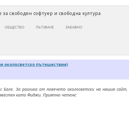
 за свободен софтуер и свободна култура
Skip
ОБЩЕСТВО
ПЪТУВАНЕ
ЗАБАВНО
to
content
ЗАКОНИ И ПРАВО
ИКОНОМИКА
ИСТОРИЯ
ни околосветско пътешествие)
ПОЛИТИКА
ЦИФРОВИ ПРАВА
 Бале. За разлика от повечето околосветски на нашия сайт,
о-известен като Фиджи. Приятно четене: