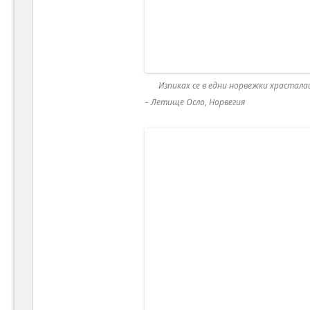
Изпиках се в едни норвежки храстала
– Летище Осло, Норвегия