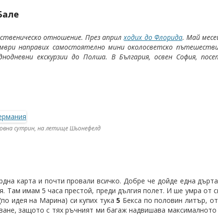
Бале
ественическо отношение. През април
ходих до Флорида
. Май месе
кември направих самостоятелно мини околосветско пътешеств
одневни екскурзии до Полша. В България, освен София, посе
довна сутрин, на летище Шьонефелд
дна карта и почти провали всичко. Добре че дойде една дърта
. Там имам 5 часа престой, преди дългия полет. И ше умра от с
(по идея на Марина) си купих тука
5
Бекса по половин литър, от
ачване, защото с тях ръчният ми багаж надвишава максималното