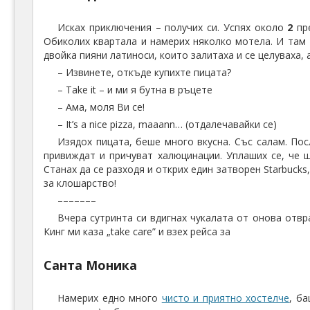
Исках приключения – получих си. Успях около
2
пр
Обиколих квартала и намерих няколко мотела. И там 
двойка пияни латиноси, които залитаха и се целуваха,
– Извинете, откъде купихте пицата?
– Take it – и ми я бутна в ръцете
– Ама, моля Ви се!
– It’s a nice pizza, maaann… (отдалечавайки се)
Изядох пицата, беше много вкусна. Със салам. По
привиждат и причуват халюцинации. Уплаших се, че щ
Станах да се разходя и открих един затворен Starbucks
за клошарство!
–––––––
Вчера сутринта си вдигнах чукалата от онова отвр
Кинг ми каза „take care” и взех рейса за
Санта Моника
Намерих едно много
чисто и приятно хостелче
, б