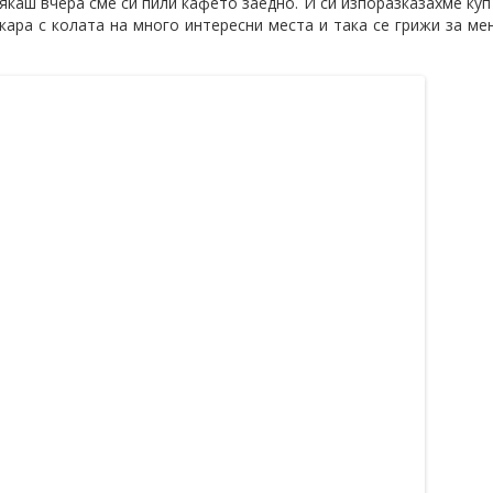
сякаш вчера сме си пили кафето заедно. И си изпоразказахме куп
кара с колата на много интересни места и така се грижи за ме