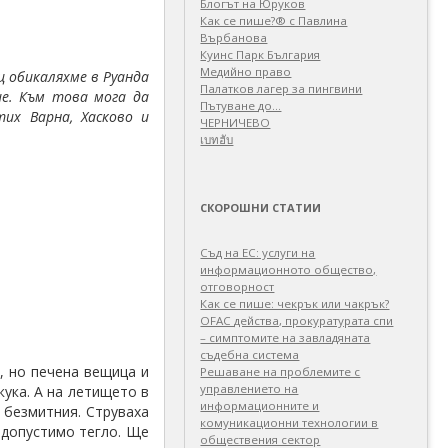
Блогът на Юруков
Как се пише?® с Павлина
Върбанова
Куинс Парк България
Медийно право
ц обикаляхме в Руанда
Палатков лагер зa пингвини
ие. Към това мога да
Пътуване до…
тих Варна, Хасково и
ЧЕРНИЧЕВО
เบทฮับ
СКОРОШНИ СТАТИИ
Съд на ЕС: услуги на
информационното общество,
отговорност
Как се пише: чекрък или чакрък?
OFAC действа, прокуратурата спи
– симптомите на завладяната
съдебна система
, но печена вещица и
Решаване на проблемите с
управлението на
кука. А на летището в
информационните и
 безмитния. Струваха
комуникационни технологии в
 допустимо тегло. Ще
обществения сектор