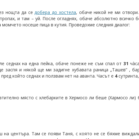
ез нощта да се
добера до хостела
, обаче никой не ми отвори.
тропах, и там – уй. После огладнях, обаче абсолютно всичко 
 а момчето носеше пица в кутия. Проведохме следния диалог:
сле седнах на една пейка, обаче понеже не съм спал от
31
чàса
е заспя и някой ще ми задигне хубавата раница „Ташев” , ба
, пред който седнах и ползвам нет на аванта. Часът е
4
сутринта,
атително място с хлебарките в Хермосо ли беше (Хармосо ли) 
аш на центъра. Там се появи Таня, с която не се бяхме вижда