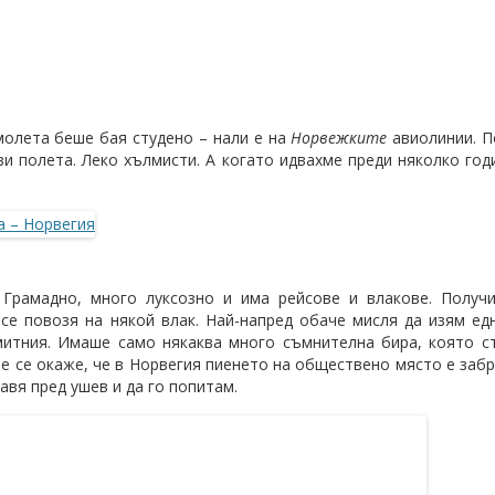
амолета беше бая студено – нали е на
Норвежките
авиолинии. П
и полета. Леко хълмисти. А когато идвахме преди няколко годи
 Грамадно, много луксозно и има рейсове и влакове. Получи
 се повозя на някой влак. Най-напред обаче мисля да изям е
змитния. Имаше само някаква много съмнителна бира, която 
не се окаже, че в Норвегия пиенето на обществено място е заб
тавя пред ушев и да го попитам.