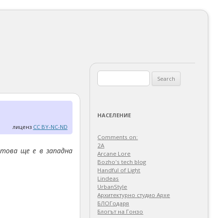
Search
for:
НАСЕЛЕНИЕ
лиценз
CC BY-NC-ND
Comments on:
2A
 това ще е в западна
Arcane Lore
Bozho's tech blog
Handful of Light
Lindeas
UrbanStyle
Архитектурно студио Архе
БЛОГодаря
Блогът на Гонзо