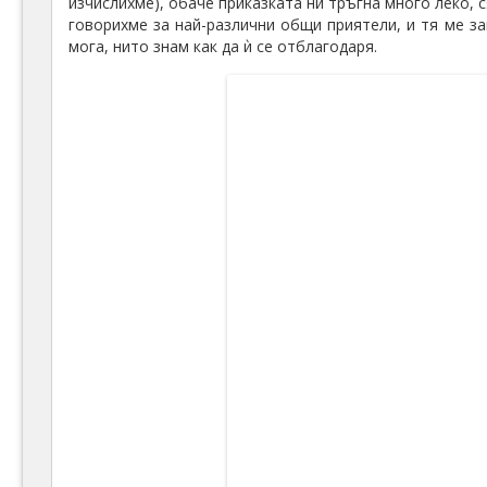
изчислихме), обаче приказката ни тръгна много леко, 
говорихме за най-различни общи приятели, и тя ме за
мога, нито знам как да ѝ се отблагодаря.