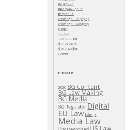
политика
програмиране
пътуване
свободен софтуер
свободен хардуер
спорт
театър
технология
философия
фотография
храна
ЕТИКЕТИ
BG Content
2020
BG Law Making
BG Media
Digital
BG Regulator
EU Law
fake
ip
Media Law
US Law
Uncategorized