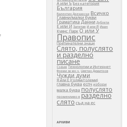
А или Ъ
Без категория
България
Всичко
Валентин Дрехарски
Главни/малки букви
Граматика
Данни
Дублети
Е или И
Запетая
И или Й
Иран
О или У
Куинс Парк
Правопис
т
Препинателни знаци
Слято, полуслято
и разделно
писане
Технологии и Интернет
София
Цветан Димитров
Форми за мн.ч.
Чужди думи
Я или Е (голям/големи)
еспч
главна буква
избори
полуслято
малка буква
разделно
променливо я
слято
съд на ес
АРХИВИ