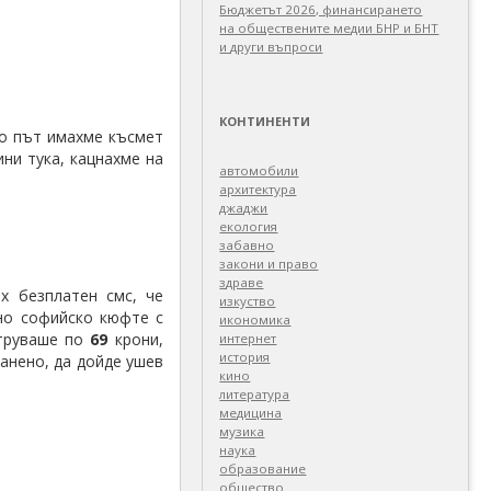
Бюджетът 2026, финансирането
на обществените медии БНР и БНТ
и други въпроси
КОНТИНЕНТИ
о път имахме късмет
ни тука, кацнахме на
автомобили
архитектура
джаджи
екология
забавно
закони и право
здраве
х безплатен смс, че
изкуство
дно софийско кюфте с
икономика
струваше по
69
крони,
интернет
история
ранено, да дойде ушев
кино
литература
медицина
музика
наука
образование
общество