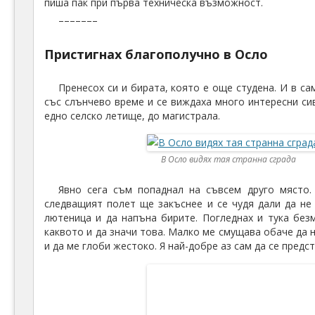
пиша пак при първа техническа възможност.
–––––––
Пристигнах благополучно в Осло
Пренесох си и бирата, която е още студена. И в с
със слънчево време и се виждаха много интересни сив
едно селско летище, до магистрала.
В Осло видях тая странна сграда
Явно сега съм попаднал на съвсем друго място.
следващият полет ще закъснее и се чудя дали да не
лютеница и да напъна бирите. Погледнах и тука бе
каквото и да значи това. Малко ме смущава обаче да 
и да ме глоби жестоко. Я най-добре аз сам да се предс