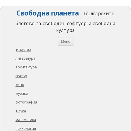
Свободна планета
българските
блогове за свободен софтуер и свободна
култура
Skip
Menu
to
content
изкуство
литература
архитектура
театър
кино
музика
фотография
наука
математика
психология