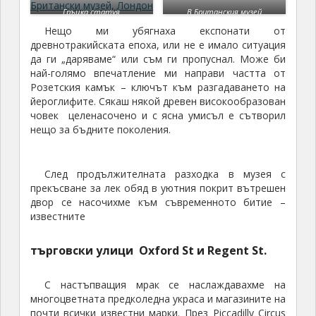
Гръцка статуя
В Британския музей
Нещо ми убягнаха експонати от
древнотракийската епоха, или не е имало ситуация
да ги „даряваме“ или съм ги пропуснал. Може би
най-голямо впечатление ми направи частта от
Розетския камък – ключът към разгадаването на
йероглифите. Сякаш някой древен високообразован
човек целенасочено и с ясна умисъл е сътворил
нещо за бъдните поколения.
След продължителната разходка в музея с
прекъсване за лек обяд в уютния покрит вътрешен
двор се насочихме към съвременното битие –
известните
търговски улици Oxford St и Regent St.
С настъпващия мрак се наслаждавахме на
многоцветната предколедна украса и магазините на
почти всички известни марки. През Piccadilly Circus