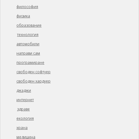
философия
физика
образование
технология
автомобили
направи сам
програмиране
свободен софтуер
свободен хардуер
джаджи
интернет
здраве
екология
храна
медицина