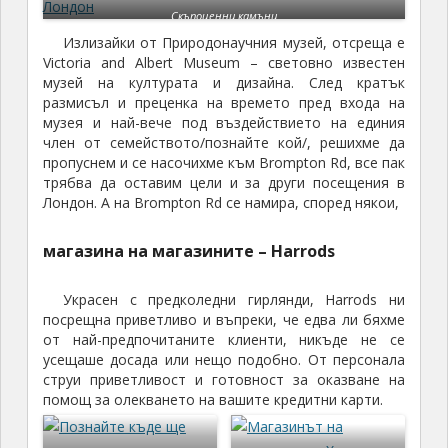
Скъпоценни камъни
Излизайки от Природонаучния музей, отсреща е
Victoria and Albert Museum – световно известен
музей на културата и дизайна. След кратък
размисъл и преценка на времето пред входа на
музея и най-вече под въздействието на единия
член от семейството/познайте кой/, решихме да
пропуснем и се насочихме към Brompton Rd, все пак
трябва да оставим цели и за други посещения в
Лондон. А на Brompton Rd се намира, според някои,
магазина на магазините – Harrods
Украсен с предколедни гирлянди, Harrods ни
посрещна приветливо и въпреки, че едва ли бяхме
от най-предпочитаните клиенти, никъде не се
усещаше досада или нещо подобно. От персонала
струи приветливост и готовност за оказване на
помощ за олекването на вашите кредитни карти.