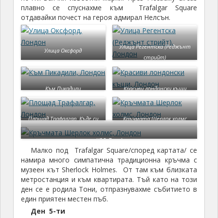
плавно се спуснахме към Trafalgar Square
отдавайки почест на героя адмирал Нелсън.
Улица Регентска (Реджънт
Улица Оксфорд
стрийт)
Към Пикадили
Красиви лондонски къщи
Площад Трафалгар. Къде си
Кръчмата Шерлок холмс
адмирале!
ЧРД, Тони!
Малко под Trafalgar Square/според картата/ се
намира много симпатична традиционна кръчма с
музеен кът Sherlock Holmes. От там към близката
метростанция и към квартирата. Тъй като на този
ден се е родила Тони, отпразнувахме събитието в
един приятен местен пъб.
Ден 5-ти