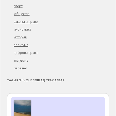
спорт
общество
закони и право
икономика
история
политика
цифрови права
пътуване
забавно
TAG ARCHIVES:
ПЛОЩАД ТРАФАЛГАР