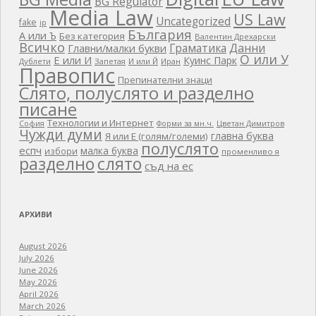
BG Regulator
Media Law
US Law
Uncategorized
fake
ip
България
А или Ъ
Без категория
Валентин Дрехарски
Всичко
Граматика
Данни
Главни/малки букви
О или У
Е или И
Куинс Парк
Дублети
Запетая
И или Й
Иран
Правопис
Препинателни знаци
Слято, полуслято и разделно
писане
Технологии и Интернет
Цветан Димитров
София
Форми за мн.ч.
Чужди думи
главна буква
Я или Е (голям/големи)
полуслято
еспч
малка буква
избори
променливо я
разделно
слято
съд на ес
АРХИВИ
August 2026
July 2026
June 2026
May 2026
April 2026
March 2026