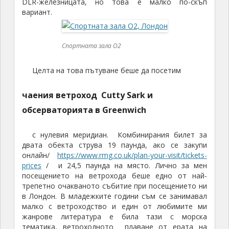
DLR-железницата, но това е малко по-скъп
вариант.
Спортната зала О2
Целта на това пътуване беше да посетим
чаения ветроход Cutty Sark и
обсерваторията в Greenwich
с нулевия меридиан. Комбинирания билет за
двата обекта струва 19 паунда, ако се закупи
онлайн/
https://www.rmg.co.uk/plan-your-visit/tickets-
prices
/ и 24,5 паунда на място. Лично за мен
посещението на ветрохода беше едно от най-
трепетно очакваното събитие при посещението ни
в Лондон. В младежките години съм се занимавал
малко с ветроходство и един от любимите ми
жанрове литература е била тази с морска
тематика, ветроходното плаване от ерата на