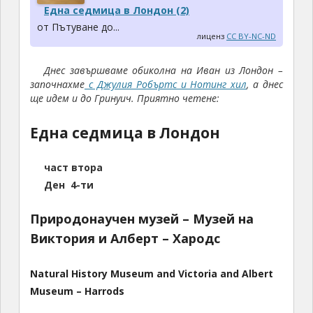
Една седмица в Лондон (2)
от Пътуване до...
лиценз
CC BY-NC-ND
Днес завършваме обиколна на Иван из Лондон –
започнахме
с Джулия Робъртс и Нотинг хил
, а днес
ще идем и до Гринуич. Приятно четене:
Една седмица в Лондон
част втора
Ден 4-ти
Природонаучен музей – Музей на
Виктория и Алберт – Хародс
Natural History Museum and Victoria and Albert
Museum – Harrods