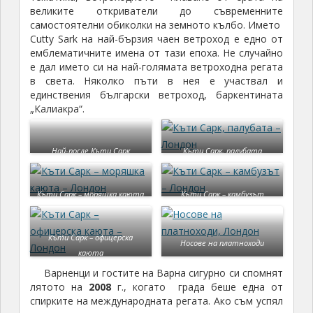
великите откриватели до съвременните
самостоятелни обиколки на земното кълбо. Името
Cutty Sark на най-бързия чаен ветроход е едно от
емблематичните имена от тази епоха. Не случайно
е дал името си на най-голямата ветроходна регата
в света. Няколко пъти в нея е участвал и
единствения български ветроход, баркентината
„Калиакра“.
Най-после Къти Сарк
Къти Сарк, палубата
Къти Сарк – моряшка каюта
Къти Сарк – камбузът
Къти Сарк – офицерска
Носове на платноходи
каюта
Варненци и гостите на Варна сигурно си спомнят
лятото на
2008
г., когато града беше една от
спирките на международната регата. Ако съм успял