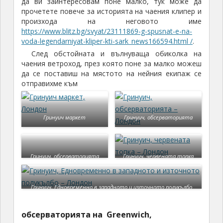
да ви заинтересовам поне малко, тук може да
прочетете повече за историята на чаения клипер и
произхода на неговото име
https://www.blitz.bg/svyat/23111869-g-spusnat-e-na-
voda-legendarniyat-kliper-kti-sark_news166594.html /
.
След обстойната и вълнуваща обиколка на
чаения ветроход, през която поне за малко можеш
да се поставиш на мястото на нейния екипаж се
отправихме към
Гринуич маркет
Гринуич, обсерваторията
Гринуич, обсерваторията
Гринуич, червената топка
Гринуич, Едновременно в западното и източното полукълбо
обсерваторията на Greenwich,