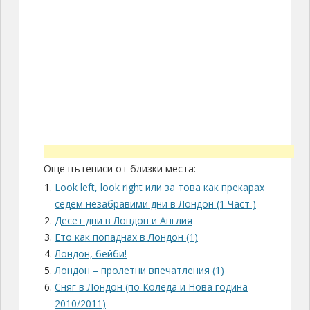
Още пътеписи от близки места:
Look left, look right или за това как прекарах
седем незабравими дни в Лондон (1 Част )
Десет дни в Лондон и Англия
Ето как попаднах в Лондон (1)
Лондон, бейби!
Лондон – пролетни впечатления (1)
Сняг в Лондон (по Коледа и Нова година
2010/2011)