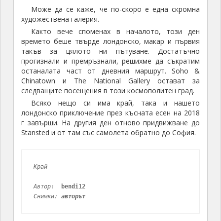
Може да се каже, че по-скоро е една скромна
художествена галерия.
Както вече споменах в началото, този ден
времето беше твърде лондонско, макар и първия
такъв за цялото ни пътуване. Достатъчно
прогизнали и премръзнали, решихме да съкратим
останалата част от дневния маршрут. Soho &
Chinatown и The National Gallery остават за
следващите посещения в този космополитен град.
Всяко нещо си има край, така и нашето
лондонско приключение през късната есен на 2018
г завърши. На другия ден отново придвижване до
Stansted и от там със самолета обратно до София.
Край
Автор: 
bendi12
Снимки: 
авторът