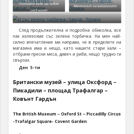
Познайте къде ще ходим
Магазинът на магазините
след малко
И със зелена торбичка
След продължителна и подробна обиколка, все
пак излязохме със зелена торбичка. На мен най-
силно впечатление ми направи, че в пределите на
магазина има и нещо, като нашите стари хали –
отбрани пресни меса, дивеч и риби, нещо трудно ги
свързах.
Ден 5-ти
Британски музей – улица Оксфорд –
Пикадили – площад Трафалгар –
Ковънт Гардън
The British Museum – Oxford St – Piccadilly Circus
-Trafalgar Square- Covent Garden