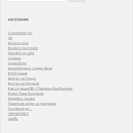
for:
НАСЕЛЕНИЕ
Comments on:
2A
Arcane Lore
Bozho's tech blog
Handful of Light
Lindeas
UrbanStyle
Архитектурно студио Архе
БЛОГодаря
Блогът на Гонзо
Блогът на Юруков
Как се пише?® с Павлина Върбанова
Куинс Парк България
Медийно право
Палатков лагер зa пингвини
Пътуване до…
ЧЕРНИЧЕВО
เบทฮับ