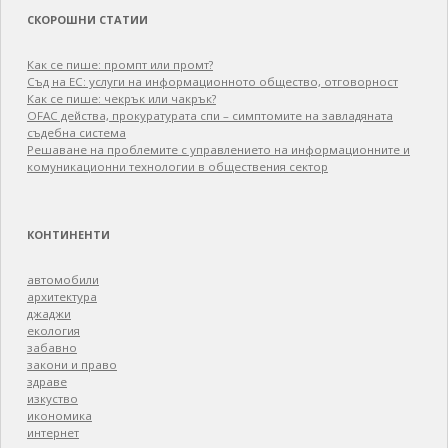
СКОРОШНИ СТАТИИ
Как се пише: промпт или промт?
Съд на ЕС: услуги на информационното общество, отговорност
Как се пише: чекрък или чакрък?
OFAC действа, прокуратурата спи – симптомите на завладяната
съдебна система
Решаване на проблемите с управлението на информационните и
комуникационни технологии в обществения сектор
КОНТИНЕНТИ
автомобили
архитектура
джаджи
екология
забавно
закони и право
здраве
изкуство
икономика
интернет