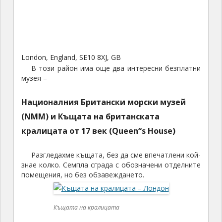
London, England, SE10 8XJ, GB
В този район има още два интересни безплатни
музея –
Националния Британски морски музей
(NMM) и Къщата на британската
кралицата от 17 век (Queen“s House)
Разгледахме къщата, без да сме впечатлени кой-
знае колко. Семпла сграда с обозначени отделните
помещения, но без обзавеждането.
Къщата на кралицата