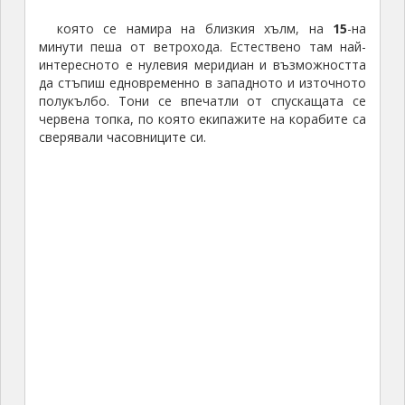
която се намира на близкия хълм, на
15
-на
минути пеша от ветрохода. Естествено там най-
интересното е нулевия меридиан и възможността
да стъпиш едновременно в западното и източното
полукълбо. Тони се впечатли от спускащата се
червена топка, по която екипажите на корабите са
сверявали часовниците си.