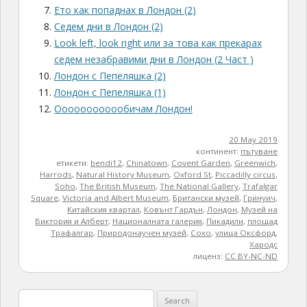
Ето как попаднах в Лондон (2)
Седем дни в Лондон (2)
Look left, look right или за това как прекарах
седем незабравими дни в Лондон (2 Част )
Лондон с Пепеляшка (2)
Лондон с Пепеляшка (1)
Оооооооооообичам Лондон!
20 May 2019
континент:
пътуване
етикети:
bendi12
,
Chinatown
,
Covent Garden
,
Greenwich
,
Harrods
,
Natural History Museum
,
Oxford St
,
Piccadilly circus
,
Soho
,
The British Museum
,
The National Gallery
,
Trafalgar
Square
,
Victoria and Albert Museum
,
Британски музей
,
Гринуич
,
Китайския квартал
,
Ковънт Гардън
,
Лондон
,
Музей на
Виктория и Алберт
,
Националната галерия
,
Пикадили
,
площад
Трафалгар
,
Природонаучен музей
,
Сохо
,
улица Оксфорд
,
Хародс
лиценз:
CC BY-NC-ND
Search