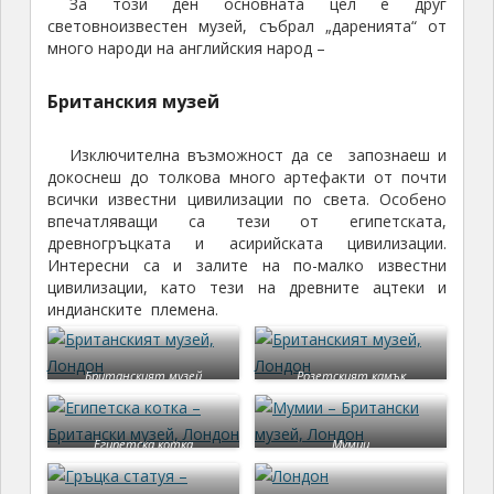
За този ден основната цел е друг
световноизвестен музей, събрал „даренията“ от
много народи на английския народ –
Британския музей
Изключителна възможност да се запознаеш и
докоснеш до толкова много артефакти от почти
всички известни цивилизации по света. Особено
впечатляващи са тези от египетската,
древногръцката и асирийската цивилизации.
Интересни са и залите на по-малко известни
цивилизации, като тези на древните ацтеки и
индианските племена.
Британският музей
Розетският камък
Египетска котка
Мумии