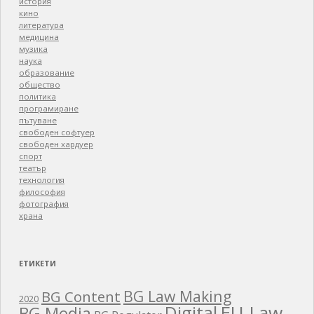
история
кино
литература
медицина
музика
наука
образование
общество
политика
програмиране
пътуване
свободен софтуер
свободен хардуер
спорт
театър
технология
философия
фотография
храна
ЕТИКЕТИ
BG Law Making
BG Content
2020
EU Law
Digital
BG Media