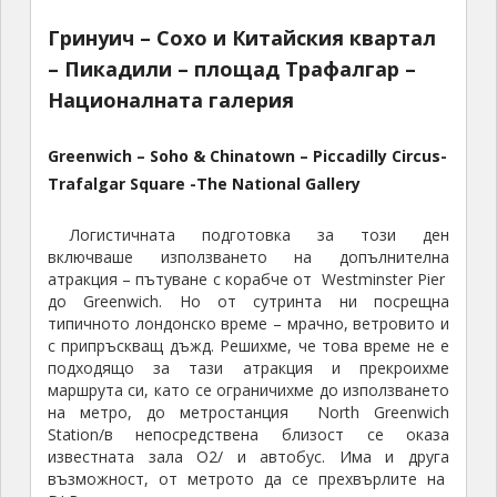
Гринуич – Сохо и Китайския квартал
– Пикадили – площад Трафалгар –
Националната галерия
Greenwich – Soho & Chinatown – Piccadilly Circus-
Trafalgar Square -The National Gallery
Логистичната подготовка за този ден
включваше използването на допълнителна
атракция – пътуване с корабче от Westminster Pier
до Greenwich. Но от сутринта ни посрещна
типичното лондонско време – мрачно, ветровито и
с припръскващ дъжд. Решихме, че това време не е
подходящо за тази атракция и прекроихме
маршрута си, като се ограничихме до използването
на метро, до метростанция North Greenwich
Station/в непосредствена близост се оказа
известната зала О2/ и автобус. Има и друга
възможност, от метрото да се прехвърлите на