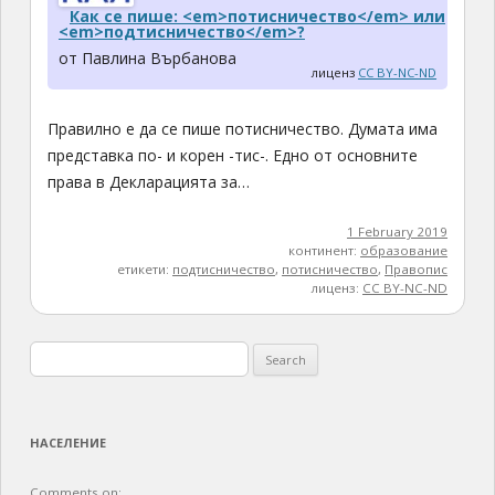
Как се пише: <em>потисничество</em> или
<em>подтисничество</em>?
от Павлина Върбанова
лиценз
CC BY-NC-ND
Правилно е да се пише потисничество. Думата има
представка по- и корен -тис-. Едно от основните
права в Декларацията за…
1 February 2019
континент:
образование
етикети:
подтисничество
,
потисничество
,
Правопис
лиценз:
CC BY-NC-ND
Search
for:
НАСЕЛЕНИЕ
Comments on: