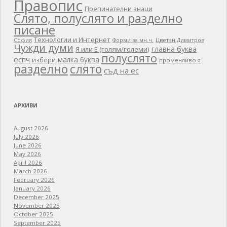
Правопис
Препинателни знаци
Слято, полуслято и разделно
писане
Технологии и Интернет
Цветан Димитров
София
Форми за мн.ч.
Чужди думи
главна буква
Я или Е (голям/големи)
полуслято
еспч
малка буква
избори
променливо я
разделно
слято
съд на ес
АРХИВИ
August 2026
July 2026
June 2026
May 2026
April 2026
March 2026
February 2026
January 2026
December 2025
November 2025
October 2025
September 2025