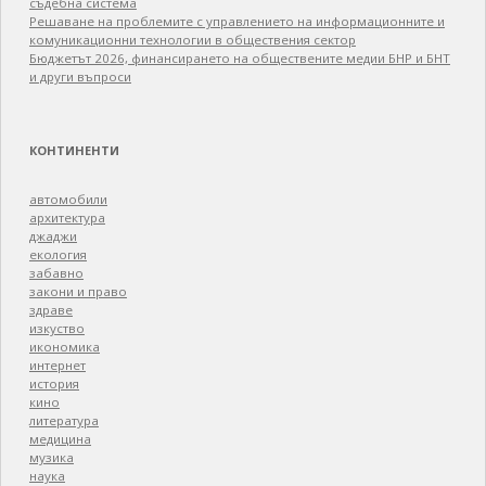
съдебна система
Решаване на проблемите с управлението на информационните и
комуникационни технологии в обществения сектор
Бюджетът 2026, финансирането на обществените медии БНР и БНТ
и други въпроси
КОНТИНЕНТИ
автомобили
архитектура
джаджи
екология
забавно
закони и право
здраве
изкуство
икономика
интернет
история
кино
литература
медицина
музика
наука