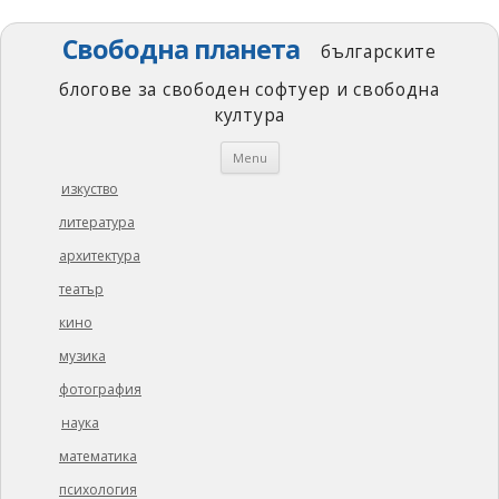
Свободна планета
българските
блогове за свободен софтуер и свободна
култура
Skip
Menu
to
content
изкуство
литература
архитектура
театър
кино
музика
фотография
наука
математика
психология