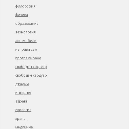
философия
физика
образование
технология
автомобили
направи сам
програмиране
свободен софтуер
свободен хардуер
джаджи
интернет
здраве
екология
храна
медицина