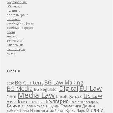
образование
общество
политика
програмиране
пътуване
свободен софтуер
свободен хардуер
спорт
театър
технология
философия
фотография
храна
ЕТИКЕТИ
BG Law Making
BG Content
2020
EU Law
Digital
BG Media
BG Regulator
Media Law
US Law
Uncategorized
fake
ip
България
А или Ъ
Без категория
Валентин Дрехарски
Всичко
Граматика
Данни
Главни/малки букви
О или У
Е или И
Куинс Парк
Дублети
Запетая
И или Й
Иран