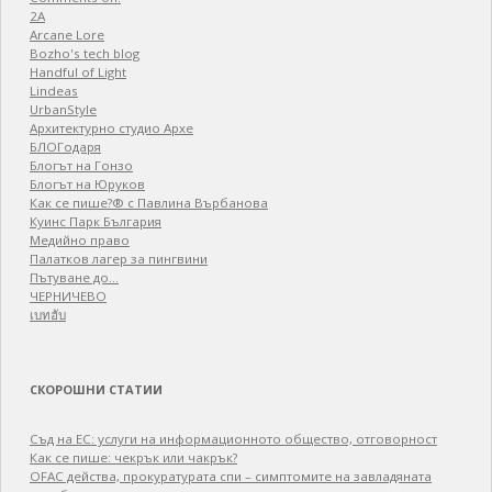
2A
Arcane Lore
Bozho's tech blog
Handful of Light
Lindeas
UrbanStyle
Архитектурно студио Архе
БЛОГодаря
Блогът на Гонзо
Блогът на Юруков
Как се пише?® с Павлина Върбанова
Куинс Парк България
Медийно право
Палатков лагер зa пингвини
Пътуване до…
ЧЕРНИЧЕВО
เบทฮับ
СКОРОШНИ СТАТИИ
Съд на ЕС: услуги на информационното общество, отговорност
Как се пише: чекрък или чакрък?
OFAC действа, прокуратурата спи – симптомите на завладяната