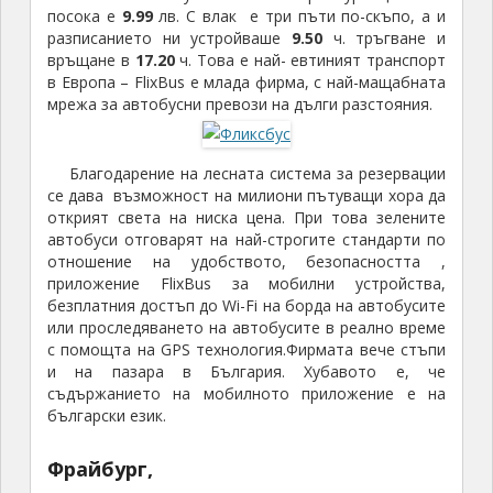
посока е
9.99
лв. С влак е три пъти по-скъпо, а и
разписанието ни устройваше
9.50
ч. тръгване и
връщане в
17.20
ч. Това е най- евтиният транспорт
в Европа – FlixBus е млада фирма, с най-мащабната
мрежа за автобусни превози на дълги разстояния.
Благодарение на лесната система за резервации
се дава възможност на милиони пътуващи хора да
открият света на ниска цена. При това зелените
автобуси отговарят на най-строгите стандарти по
отношение на удобството, безопасността ,
приложение FlixBus за мобилни устройства,
безплатния достъп до Wi-Fi на борда на автобусите
или проследяването на автобусите в реално време
с помощта на GPS технология.Фирмата вече стъпи
и на пазара в България. Хубавото е, че
съдържанието на мобилното приложение е на
български език.
Фрайбург,