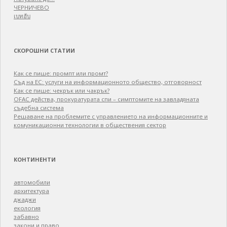
ЧЕРНИЧЕВО
เบทฮับ
СКОРОШНИ СТАТИИ
Как се пише: промпт или промт?
Съд на ЕС: услуги на информационното общество, отговорност
Как се пише: чекрък или чакрък?
OFAC действа, прокуратурата спи – симптомите на завладяната
съдебна система
Решаване на проблемите с управлението на информационните и
комуникационни технологии в обществения сектор
КОНТИНЕНТИ
автомобили
архитектура
джаджи
екология
забавно
закони и право