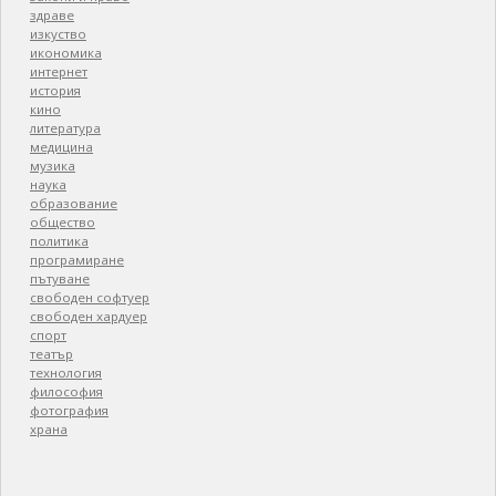
здраве
изкуство
икономика
интернет
история
кино
литература
медицина
музика
наука
образование
общество
политика
програмиране
пътуване
свободен софтуер
свободен хардуер
спорт
театър
технология
философия
фотография
храна