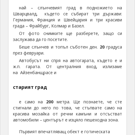
най – слънчевият град в подножието на
Шварцвалд, където се събират три държави:
Германия, Франция и Швейцария и три красиви
града – Фрайбург, Колмар и Базел.
От фото снимките ще разберете, защо си
заслужава да го посетите.
Беше слънчев и топъл съботен ден.
20
градуса
през февруари.
Автобусът ни спря на автогарата, където е и
ж.п. гарата. От централния вход, излизаме
на Айзенбанщрасе и
старият град
е само на
200
метра. Ще познаете, че сте
стигнали до него по това, че стъпвате само на
красива мозайка от речни камъни и отсъстват
автомобили – центърът е изцяло пешеходна зона.
Първият впечатляващ обект е готическата