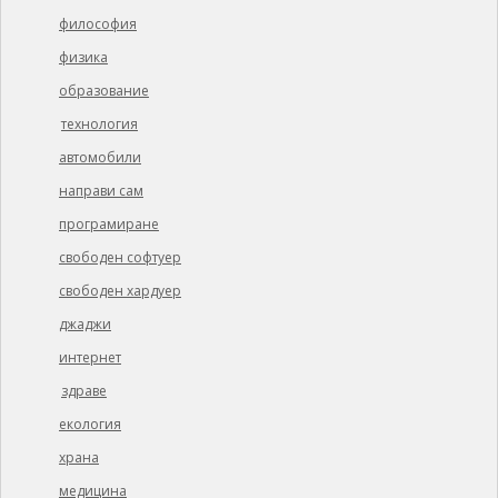
философия
физика
образование
технология
автомобили
направи сам
програмиране
свободен софтуер
свободен хардуер
джаджи
интернет
здраве
екология
храна
медицина