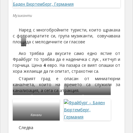
Музиканти
Наред с многобройните туристи, които щракаха
с фотоапаратите си, група музиканти, озвучаваха
площада с мелодичните си гласове
М
Ако трябва да вкусите само едно ястие от
ю
Фрайбург то трябва да е наденичка с лук , кетчуп и
н
горчица. Цена
4
евро. На пазара се вият опашки от
с
хора желаещи да ги опитат, страхотни са.
т
Старият град е опасан от миниатюрни
е
каналчета, които на времето са служили за
р
канализация, а сега са атракция.
п
Канали
Канали
л
а
ц
Канали
в
ъ
Следва
в