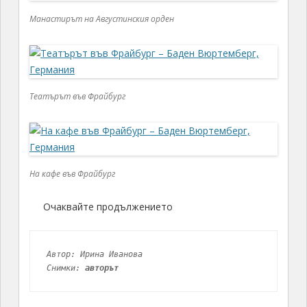
т
н
Манастирът на Августинския орден
а
а
п
М
о
ю
р
н
т
с
Театърът във Фрайбург
а
т
е
п
л
а
На кафе във Фрайбург
ц
с
Очаквайте продължението
ъ
с
с
т
Автор: Ирина Иванова 
Снимки: 
авторът
а
р
и