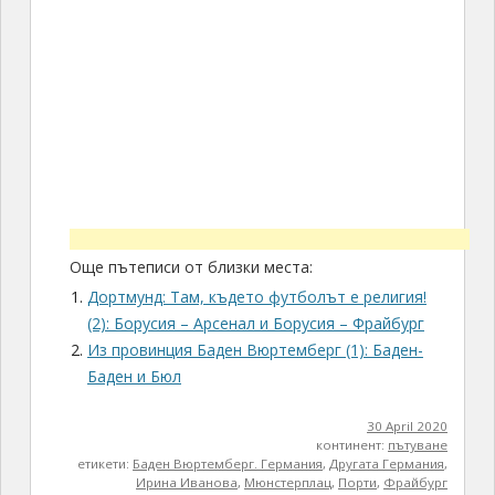
Още пътеписи от близки места:
Дортмунд: Там, където футболът е религия!
(2): Борусия – Арсенал и Борусия – Фрайбург
Из провинция Баден Вюртемберг (1): Баден-
Баден и Бюл
30 April 2020
континент:
пътуване
етикети:
Баден Вюртемберг. Германия
,
Другата Германия
,
Ирина Иванова
,
Мюнстерплац
,
Порти
,
Фрайбург