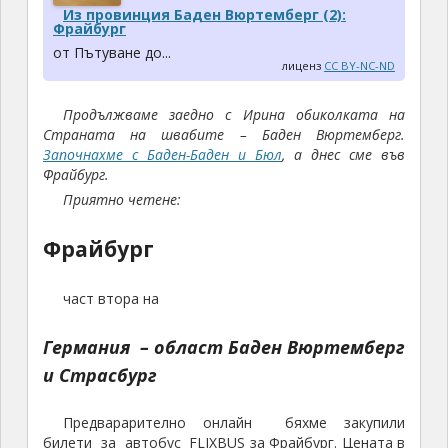
Из провинция Баден Вюртемберг (2):
Фрайбург
от Пътуване до...
лиценз
CC BY-NC-ND
Продължваме заедно с Ирина обиколката на
Страната на швабите – Баден Вюртемберг.
Започнахме с Баден-Баден и Бюл
, а днес сме във
Фрайбург.
Приятно четене:
Фрайбург
част втора на
Германия – област Баден Вюртемберг
и Страсбург
Предварарително онлайн бяхме закупили
билети за автобус FLIXBUS за Фрайбург. Цената в