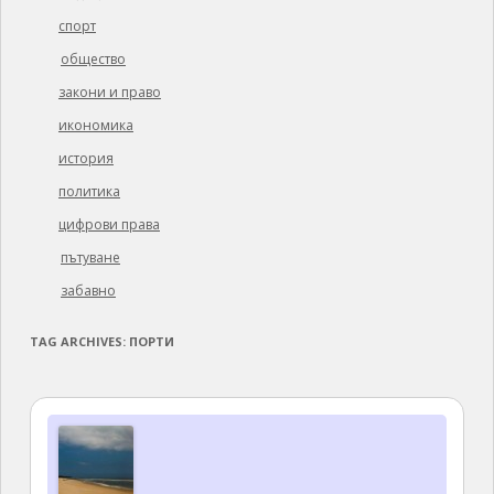
спорт
общество
закони и право
икономика
история
политика
цифрови права
пътуване
забавно
TAG ARCHIVES:
ПОРТИ