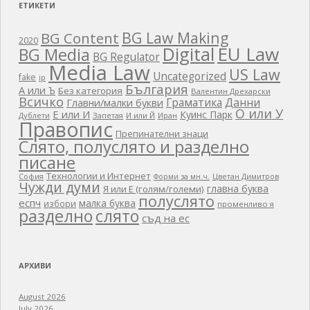
ЕТИКЕТИ
BG Law Making
BG Content
2020
EU Law
Digital
BG Media
BG Regulator
Media Law
US Law
Uncategorized
fake
ip
България
А или Ъ
Без категория
Валентин Дрехарски
Всичко
Граматика
Данни
Главни/малки букви
О или У
Е или И
Куинс Парк
Дублети
Запетая
И или Й
Иран
Правопис
Препинателни знаци
Слято, полуслято и разделно
писане
Технологии и Интернет
Цветан Димитров
София
Форми за мн.ч.
Чужди думи
главна буква
Я или Е (голям/големи)
полуслято
еспч
малка буква
избори
променливо я
разделно
слято
съд на ес
АРХИВИ
August 2026
July 2026