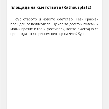
Ф
площада на кметствата (Rathausplatz)
р
а
със старото и новото кметство, Тези красиви
й
площади са великолепен декор за десетки големи и
б
малки празненства и фестивали, които ежегодно се
у
провеждат в старинния център на Фрайбург.
р
г