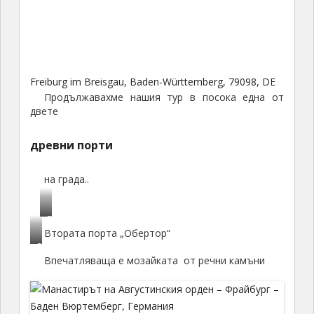
Freiburg im Breisgau, Baden-Württemberg, 79098, DE
Продължавахме нашия тур в посока една от
двете
древни порти
на града..
П
Втората порта „Обертор“
о
Г
р
Впечатляваща е мозайката от речни камъни
о
т
р
а
н
т
а
а