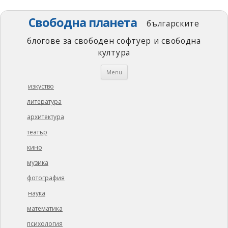
Свободна планета
българските
блогове за свободен софтуер и свободна
култура
Skip
Menu
to
content
изкуство
литература
архитектура
театър
кино
музика
фотография
наука
математика
психология