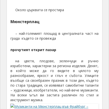
Около църквата се простира
Мюнстерплац
– най-големият площад в централната част на
града където се провежда
прочутият открит пазар
на цветя, плодове, зеленчуци и ръчно
изработени, характерни за региона изделия. Денят,
в който може да го видите в цялото му
разнообразие, яркост и глъч е събота. Улиците
въобще са своебразен празник в този ден, където
по стара традиция, се изявяват самобитни таланти
– художници, изобретатели, но най-вече музиканти.
На всеки ъгъл ви застига различен по стил и
инструмент музика.