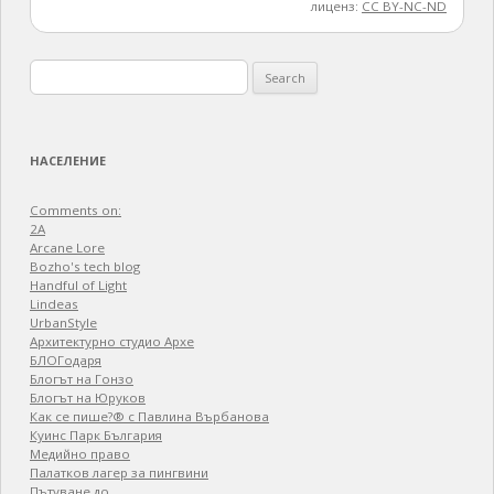
лиценз:
CC BY-NC-ND
Search
for:
НАСЕЛЕНИЕ
Comments on:
2A
Arcane Lore
Bozho's tech blog
Handful of Light
Lindeas
UrbanStyle
Архитектурно студио Архе
БЛОГодаря
Блогът на Гонзо
Блогът на Юруков
Как се пише?® с Павлина Върбанова
Куинс Парк България
Медийно право
Палатков лагер зa пингвини
Пътуване до…