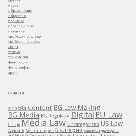
музика
наука
образование
общество
политика
програмиране
пътуване
свободен софтуер
свободен хардуер
спорт
театър
технология
философия
фотография
храна
ЕТИКЕТИ
BG Law Making
BG Content
2020
EU Law
Digital
BG Media
BG Regulator
Media Law
US Law
Uncategorized
fake
ip
България
А или Ъ
Без категория
Валентин Дрехарски
Всичко
Граматика
Данни
Главни/малки букви