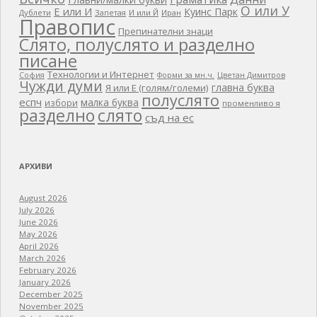
О или У
Е или И
Куинс Парк
Дублети
Запетая
И или Й
Иран
Правопис
Препинателни знаци
Слято, полуслято и разделно
писане
Технологии и Интернет
Цветан Димитров
София
Форми за мн.ч.
Чужди думи
главна буква
Я или Е (голям/големи)
полуслято
еспч
малка буква
избори
променливо я
разделно
слято
съд на ес
АРХИВИ
August 2026
July 2026
June 2026
May 2026
April 2026
March 2026
February 2026
January 2026
December 2025
November 2025