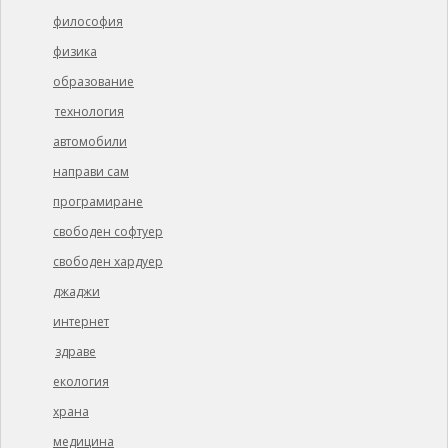
философия
физика
образование
технология
автомобили
направи сам
програмиране
свободен софтуер
свободен хардуер
джаджи
интернет
здраве
екология
храна
медицина