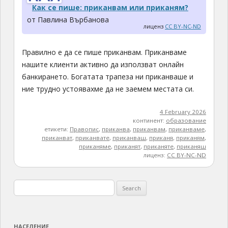
Как се пише: приканвам или приканям?
от Павлина Върбанова
лиценз
CC BY-NC-ND
Правилно е да се пише приканвам. Приканваме
нашите клиенти активно да използват онлайн
банкирането. Богатата трапеза ни приканваше и
ние трудно устоявахме да не заемем местата си.
4 February 2026
континент:
образование
етикети:
Правопис
,
приканва
,
приканвам
,
приканваме
,
приканват
,
приканвате
,
приканваш
,
приканя
,
приканям
,
приканяме
,
приканят
,
приканяте
,
приканяш
лиценз:
CC BY-NC-ND
Search
for:
НАСЕЛЕНИЕ