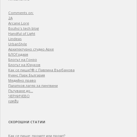
Comments on:
2A
Arcane Lore
Bozho's tech blog
Handful of Light
Lindeas
UrbanStyle
Архитектурно студио Архе
БЛОГодаря
Блогът на Гонзо
Блогът на Юруков
Как се пише?® с Павлина Върбанова
Куинс Парк България
Медийно право
Палатков лагер зa пингвини
Пътуване до…
ЧЕРНИЧЕВО
เบทฮับ
СКОРОШНИ СТАТИИ
Как се пише: промпт или промт?