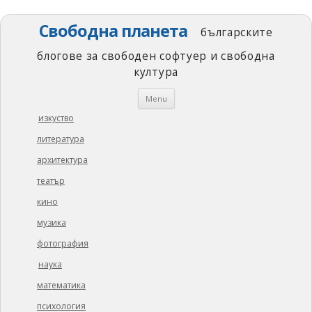
Свободна планета
българските
блогове за свободен софтуер и свободна
култура
Skip
Menu
to
content
изкуство
литература
архитектура
театър
кино
музика
фотография
наука
математика
психология