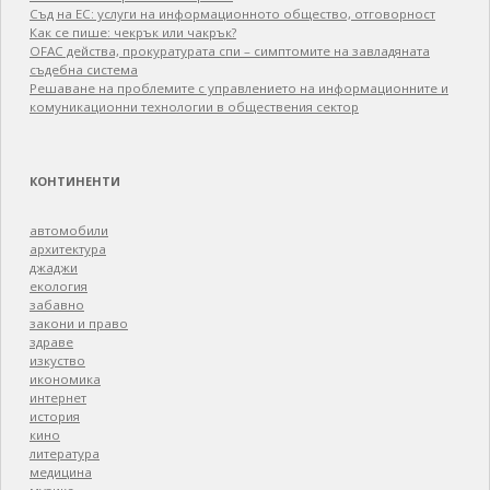
Съд на ЕС: услуги на информационното общество, отговорност
Как се пише: чекрък или чакрък?
OFAC действа, прокуратурата спи – симптомите на завладяната
съдебна система
Решаване на проблемите с управлението на информационните и
комуникационни технологии в обществения сектор
КОНТИНЕНТИ
автомобили
архитектура
джаджи
екология
забавно
закони и право
здраве
изкуство
икономика
интернет
история
кино
литература
медицина